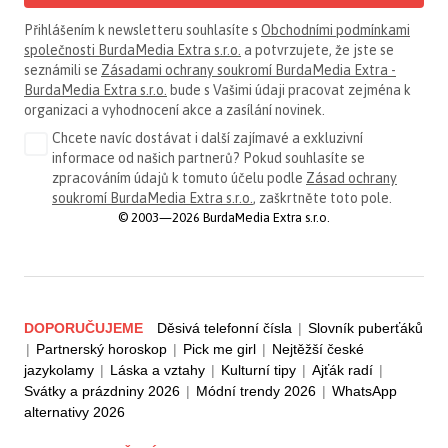
Přihlášením k newsletteru souhlasíte s
Obchodními podmínkami
společnosti BurdaMedia Extra s.r.o.
a potvrzujete, že jste se
seznámili se
Zásadami ochrany soukromí BurdaMedia Extra -
BurdaMedia Extra s.r.o.
bude s Vašimi údaji pracovat zejména k
organizaci a vyhodnocení akce a zasílání novinek.
Chcete navíc dostávat i další zajímavé a exkluzivní
informace od našich partnerů? Pokud souhlasíte se
zpracováním údajů k tomuto účelu podle
Zásad ochrany
soukromí BurdaMedia Extra s.r.o.
, zaškrtněte toto pole.
© 2003—2026 BurdaMedia Extra s.r.o.
DOPORUČUJEME
Děsivá telefonní čísla
|
Slovník puberťáků
|
Partnerský horoskop
|
Pick me girl
|
Nejtěžší české
jazykolamy
|
Láska a vztahy
|
Kulturní tipy
|
Ajťák radí
|
Svátky a prázdniny 2026
|
Módní trendy 2026
|
WhatsApp
alternativy 2026