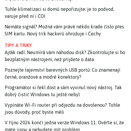
Tuhle klimatizaci si domů nepořizujte: je to podvod,
varuje před ní i ČOI
Nemáte signál? Možná vám právě někdo krade číslo přes
SIM kartu. Nový trik hackerů ohrožuje i Čechy
TIPY A TRIKY
Ajťák radí: Neumírá vám náhodou disk? Zkontrolujte si ho
bezplatným nástrojem, než přijdete o data
Poznejte tajemství barevných USB portů: Co znamenají
černé, oranžové a modré konektory?
Programátor si řekl dost a sám vyvinul nový nástroj. Tak
dobrý čistič Windows tu ještě nebyl
Vypínáte Wi-Fi router při odjezdu na dovolenou? Tohle
jsou důvody, proč byste měli
V říjnu 2026 končí jedna verze Windows 11. Ověřte si, že
máte jinou a nebudete mít problém