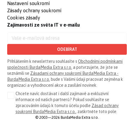
Nastavení soukromí
Zásady ochrany soukromí
Cookies zásady
Zajímavosti ze světa IT v e-mailu
ODEBÍRAT
Přihlášením k newsletteru souhlasíte s
Obchodními podmínkami
společnosti BurdaMedia Extra s.r.o.
a potvrzujete, že jste se
seznámili se
Zásadami ochrany soukromí BurdaMedia Extra -
BurdaMedia Extra s.r.o.
bude s Vašimi údaji pracovat zejména k
organizaci a vyhodnocení akce a zasílání novinek.
Chcete navíc dostávat i další zajímavé a exkluzivní
informace od našich partnerů? Pokud souhlasíte se
zpracováním údajů k tomuto účelu podle
Zásad ochrany
soukromí BurdaMedia Extra s.r.o.
, zaškrtněte toto pole.
© 2003—2026 BurdaMedia Extra s.r.o.