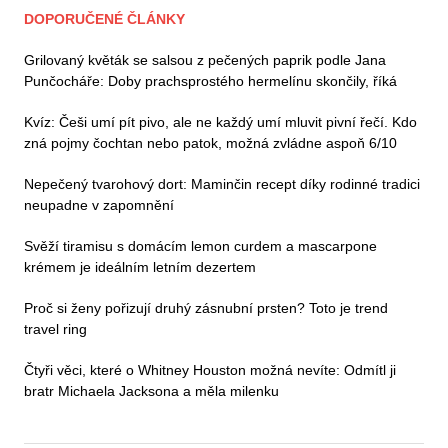
DOPORUČENÉ ČLÁNKY
Grilovaný květák se salsou z pečených paprik podle Jana
Punčocháře: Doby prachsprostého hermelínu skončily, říká
Kvíz: Češi umí pít pivo, ale ne každý umí mluvit pivní řečí. Kdo
zná pojmy čochtan nebo patok, možná zvládne aspoň 6/10
Nepečený tvarohový dort: Maminčin recept díky rodinné tradici
neupadne v zapomnění
Svěží tiramisu s domácím lemon curdem a mascarpone
krémem je ideálním letním dezertem
Proč si ženy pořizují druhý zásnubní prsten? Toto je trend
travel ring
Čtyři věci, které o Whitney Houston možná nevíte: Odmítl ji
bratr Michaela Jacksona a měla milenku