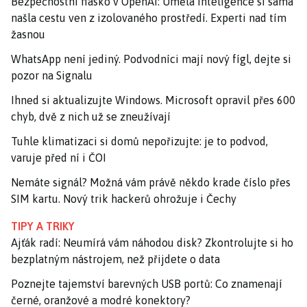
Bezpečnostní fiasko v OpenAI: Umělá inteligence si sama
našla cestu ven z izolovaného prostředí. Experti nad tím
žasnou
WhatsApp není jediný. Podvodníci mají nový fígl, dejte si
pozor na Signalu
Ihned si aktualizujte Windows. Microsoft opravil přes 600
chyb, dvě z nich už se zneužívají
Tuhle klimatizaci si domů nepořizujte: je to podvod,
varuje před ní i ČOI
Nemáte signál? Možná vám právě někdo krade číslo přes
SIM kartu. Nový trik hackerů ohrožuje i Čechy
TIPY A TRIKY
Ajťák radí: Neumírá vám náhodou disk? Zkontrolujte si ho
bezplatným nástrojem, než přijdete o data
Poznejte tajemství barevných USB portů: Co znamenají
černé, oranžové a modré konektory?