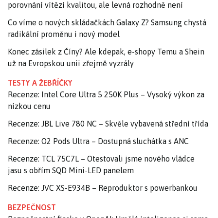
porovnání vítězí kvalitou, ale levná rozhodně není
Co víme o nových skládačkách Galaxy Z? Samsung chystá
radikální proměnu i nový model
Konec zásilek z Číny? Ale kdepak, e-shopy Temu a Shein
už na Evropskou unii zřejmě vyzrály
TESTY A ŽEBŘÍČKY
Recenze: Intel Core Ultra 5 250K Plus – Vysoký výkon za
nízkou cenu
Recenze: JBL Live 780 NC – Skvěle vybavená střední třída
Recenze: O2 Pods Ultra – Dostupná sluchátka s ANC
Recenze: TCL 75C7L – Otestovali jsme nového vládce
jasu s obřím SQD Mini-LED panelem
Recenze: JVC XS-E934B – Reproduktor s powerbankou
BEZPEČNOST