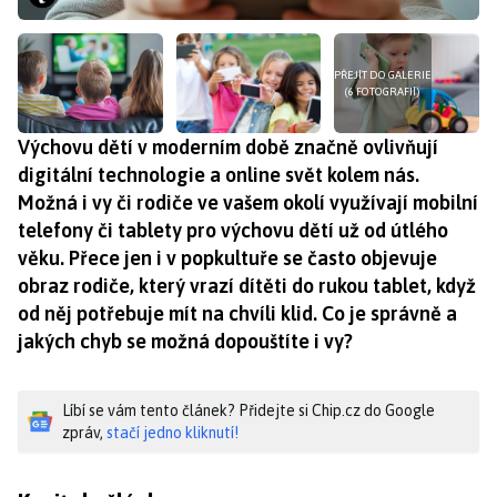
PŘEJÍT DO GALERIE
(6 FOTOGRAFIÍ)
Výchovu dětí v moderním době značně ovlivňují
digitální technologie a online svět kolem nás.
Možná i vy či rodiče ve vašem okolí využívají mobilní
telefony či tablety pro výchovu dětí už od útlého
věku. Přece jen i v popkultuře se často objevuje
obraz rodiče, který vrazí dítěti do rukou tablet, když
od něj potřebuje mít na chvíli klid. Co je správně a
jakých chyb se možná dopouštíte i vy?
Líbí se vám tento článek? Přidejte si Chip.cz do Google
zpráv,
stačí jedno kliknutí!