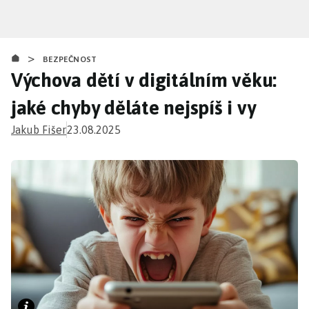
Přejít
k
hlavnímu
>
obsahu
BEZPEČNOST
Výchova dětí v digitálním věku:
jaké chyby děláte nejspíš i vy
Jakub Fišer
23.08.2025