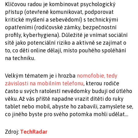
Klíčovou radou je kombinovat psychologický
přístup (otevřeně komunikovat, podporovat
kritické myšlení a sebevědomí) s technickými
opatřeními (rodičovské zámky, bezpečnostní
profily, kyberhygiena). Důležité je vnímat sociální
sítě jako potenciální riziko a aktivně se zajímat o
to, co děti online dělají, místo pouhého spoléhání
na techniku.
Velkým tématem je i hrozba
nomofobie, tedy
závislosti na mobilním telefonu
, kterou rodiče
často u svých ratolestí nevědomky budují od útlého
věku. Až vás příště napadne vrazit dítěti do ruky
tablet nebo mobil, abyste ho zabavili, zamyslete se,
co jiného byste pro svého potomka mohli udělat…
Zdroj:
TechRadar