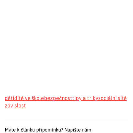
děti
dítě ve škole
bezpečnost
tipy a triky
sociální sítě
závislost
Máte k článku připomínku?
Napište nám