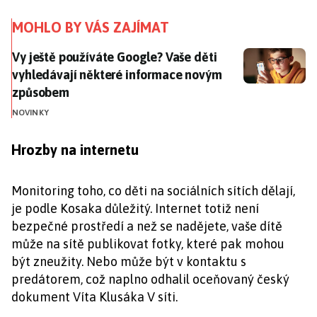
MOHLO BY VÁS ZAJÍMAT
Vy ještě používáte Google? Vaše děti vyhledávají n
Vy ještě používáte Google? Vaše děti
vyhledávají některé informace novým
způsobem
NOVINKY
Hrozby na internetu
Monitoring toho, co děti na sociálních sítích dělají,
je podle Kosaka důležitý. Internet totiž není
bezpečné prostředí a než se nadějete, vaše dítě
může na sítě publikovat fotky, které pak mohou
být zneužity. Nebo může být v kontaktu s
predátorem, což naplno odhalil oceňovaný český
dokument Víta Klusáka V síti.