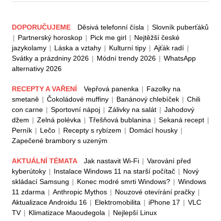
DOPORUČUJEME
Děsivá telefonní čísla
|
Slovník puberťáků
|
Partnerský horoskop
|
Pick me girl
|
Nejtěžší české
jazykolamy
|
Láska a vztahy
|
Kulturní tipy
|
Ajťák radí
|
Svátky a prázdniny 2026
|
Módní trendy 2026
|
WhatsApp
alternativy 2026
RECEPTY A VAŘENÍ
Vepřová panenka
|
Fazolky na
smetaně
|
Čokoládové muffiny
|
Banánový chlebíček
|
Chili
con carne
|
Sportovní nápoj
|
Zálivky na salát
|
Jahodový
džem
|
Zelná polévka
|
Třešňová bublanina
|
Sekaná recept
|
Perník
|
Lečo
|
Recepty s rybízem
|
Domácí housky
|
Zapečené brambory s uzeným
AKTUÁLNÍ TÉMATA
Jak nastavit Wi-Fi
|
Varování před
kyberútoky
|
Instalace Windows 11 na starší počítač
|
Nový
skládací Samsung
|
Konec modré smrti Windows?
|
Windows
11 zdarma
|
Anthropic Mythos
|
Nouzové otevírání pračky
|
Aktualizace Androidu 16
|
Elektromobilita
|
iPhone 17
|
VLC
TV
|
Klimatizace Maoudegola
|
Nejlepší Linux