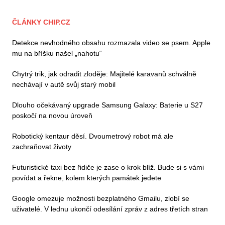
ČLÁNKY CHIP.CZ
Detekce nevhodného obsahu rozmazala video se psem. Apple
mu na bříšku našel „nahotu“
Chytrý trik, jak odradit zloděje: Majitelé karavanů schválně
nechávají v autě svůj starý mobil
Dlouho očekávaný upgrade Samsung Galaxy: Baterie u S27
poskočí na novou úroveň
Robotický kentaur děsí. Dvoumetrový robot má ale
zachraňovat životy
Futuristické taxi bez řidiče je zase o krok blíž. Bude si s vámi
povídat a řekne, kolem kterých památek jedete
Google omezuje možnosti bezplatného Gmailu, zlobí se
uživatelé. V lednu ukončí odesílání zpráv z adres třetích stran