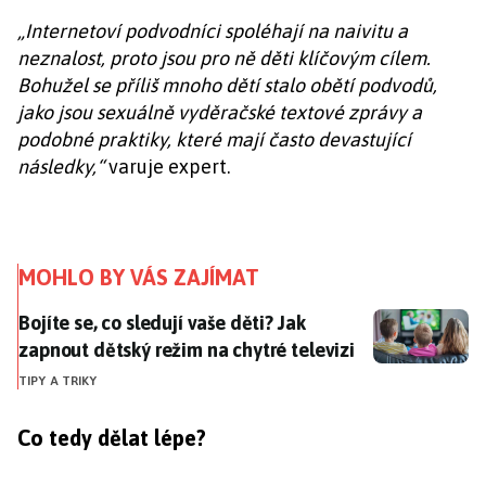
„Internetoví podvodníci spoléhají na naivitu a
neznalost, proto jsou pro ně děti klíčovým cílem.
Bohužel se příliš mnoho dětí stalo obětí podvodů,
jako jsou sexuálně vyděračské textové zprávy a
podobné praktiky, které mají často devastující
následky,“
varuje expert.
MOHLO BY VÁS ZAJÍMAT
Bojíte se, co sledují vaše děti? Jak zapnout dětský rež
Bojíte se, co sledují vaše děti? Jak
zapnout dětský režim na chytré televizi
TIPY A TRIKY
Co tedy dělat lépe?