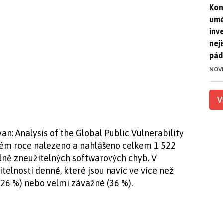
Kon
Kon
umě
inv
nej
pád
NOV
V
van: Analysis of the Global Public Vulnerability
kém roce nalezeno a nahlášeno celkem 1 522
álně zneužitelných softwarových chyb. V
telnosti denně, které jsou navíc ve více než
(26 %) nebo velmi závažné (36 %).