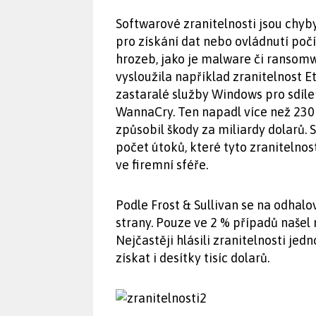
Softwarové zranitelnosti jsou chyby
pro získání dat nebo ovládnutí poč
hrozeb, jako je malware či ransomw
vysloužila například zranitelnost E
zastaralé služby Windows pro sdíl
WannaCry. Ten napadl více než 230
způsobil škody za miliardy dolarů. 
počet útoků, které tyto zranitelnost
ve firemní sféře.
Podle Frost & Sullivan se na odhalová
strany. Pouze ve 2 % případů našel
Nejčastěji hlásili zranitelnosti jed
získat i desítky tisíc dolarů.