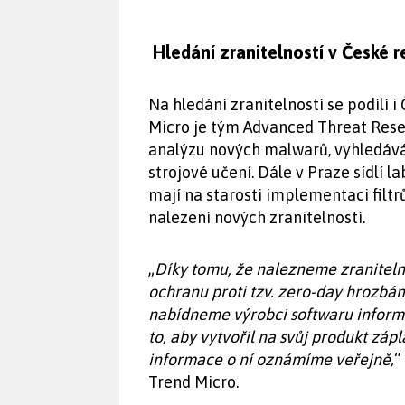
Hledání zranitelností v České r
Na hledání zranitelností se podílí 
Micro je tým Advanced Threat Resear
analýzu nových malwarů, vyhledává
strojové učení. Dále v Praze sídlí 
mají na starosti implementaci filtr
nalezení nových zranitelností.
„
Díky tomu, že nalezneme zranitelno
ochranu proti tzv. zero-day hrozbám
nabídneme výrobci softwaru informa
to, aby vytvořil na svůj produkt zápl
informace o ní oznámíme veřejně,
“
Trend Micro.