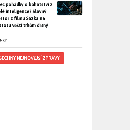
ec pohádky o bohatství z umělé inteligence? Slavný investor z 
ec pohádky o bohatství z
lé inteligence? Slavný
estor z filmu Sázka na
istotu věští trhům drsný
INKY
ŠECHNY NEJNOVĚJŠÍ ZPRÁVY