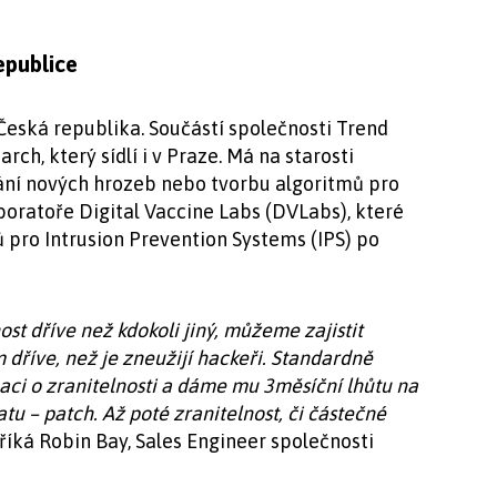
epublice
i Česká republika. Součástí společnosti Trend
ch, který sídlí i v Praze. Má na starosti
ní nových hrozeb nebo tvorbu algoritmů pro
laboratoře Digital Vaccine Labs (DVLabs), které
ů pro Intrusion Prevention Systems (IPS) po
st dříve než kdokoli jiný, můžeme zajistit
 dříve, než je zneužijí hackeři. Standardně
ci o zranitelnosti a dáme mu 3měsíční lhůtu na
atu – patch. Až poté zranitelnost, či částečné
 říká Robin Bay, Sales Engineer společnosti