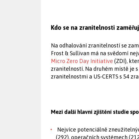
Kdo se na zranitelnosti zaměřu
Na odhalování zranitelností se zamě
Frost & Sullivan má na svědomí nejv
Micro Zero Day Initiative
(ZDI), kte
zranitelností. Na druhém místě je
zranitelnostmi a US-CERTS s 54 zra
Mezi další hlavní zjištění studie spo
Nejvíce potenciálně zneužitelný
(292), operačních systémech (212