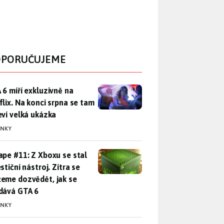
PORUČUJEME
 6 míří exkluzivně na Netflix. Na konci srpna se tam objeví ve
 6 míří exkluzivně na
flix. Na konci srpna se tam
eví velká ukázka
INKY
pe #11: Z Xboxu se stal investiční nástroj. Zítra se můžeme d
ape #11: Z Xboxu se stal
stiční nástroj. Zítra se
eme dozvědět, jak se
dává GTA 6
INKY