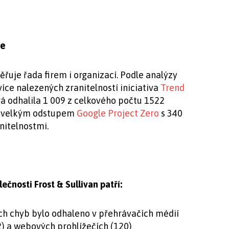
je
řuje řada firem i organizací. Podle analýzy
íce nalezených zranitelností iniciativa
Trend
rá odhalila 1 009 z celkového počtu 1522
 s velkým odstupem
Google Project Zero
s 340
nitelnostmi.
lečnosti Frost & Sullivan patří:
ch chyb bylo odhaleno v přehrávačích médií
) a webových prohlížečích (120)