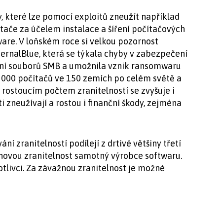
, které lze pomocí exploitů zneužít například
ítače za účelem instalace a šíření počítačových
are. V loňském roce si velkou pozornost
ternalBlue, která se týkala chyby v zabezpečení
ení souborů SMB a umožnila vznik ransomwaru
 000 počítačů ve 150 zemích po celém světě a
S rostoucím počtem zranitelností se zvyšuje i
i zneužívají a rostou i finanční škody, zejména
ní zranitelností podílejí z drtivé většiny třetí
 novou zranitelnost samotný výrobce softwaru.
notlivci. Za závažnou zranitelnost je možné