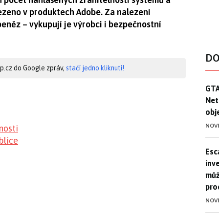
alezeno v produktech Adobe. Za nalezení
eněz – vykupují je výrobci i bezpečnostní
DO
hip.cz do Google zpráv,
stačí jedno kliknutí!
GTA
GTA
Net
obj
NOV
nosti
blice
Esca
Esc
inve
můž
pro
NOV