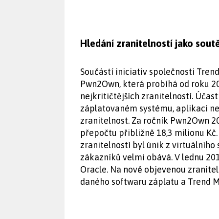
Hledání zranitelností jako sout
Součástí iniciativ společnosti Trend
Pwn2Own, která probíhá od roku 200
nejkritičtějších zranitelností. Účas
záplatovaném systému, aplikaci neb
zranitelnost. Za ročník Pwn2Own 2
přepočtu přibližně 18,3 milionu Kč
zranitelností byl únik z virtuálního
zákazníků velmi obává. V lednu 2018
Oracle. Na nově objevenou zranitel
daného softwaru záplatu a Trend Mi