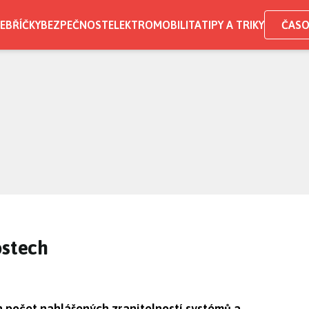
EBŘÍČKY
BEZPEČNOST
ELEKTROMOBILITA
TIPY A TRIKY
ČASO
ostech
an počet nahlášených zranitelností systémů a