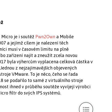
ěž
 Micro je i soutěž
Pwn2Own
a Mobile
7 a jejímž cílem je nalezení těch
tníci musí v časovém limitu na plně
o zařízení najít a zneužít zcela novou
017 byla výhercům vyplacena celková částka v
. Jednou z nejzajímavějších objevených
 stroje VMware. To je něco, čeho se řada
 se podařilo to samé z virtuálního stroje
nost ihned v průběhu soutěže vyvíjejí výrobci
cro filtr do svých IPS systémů.