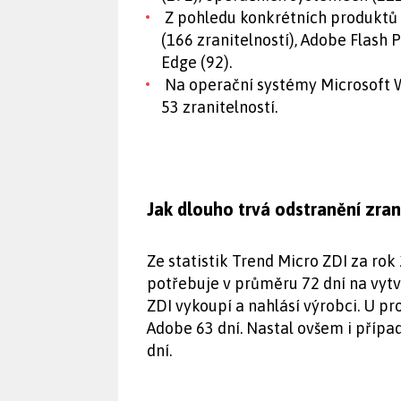
Z pohledu konkrétních produktů
(166 zranitelností), Adobe Flash P
Edge (92).
Na operační systémy Microsoft W
53 zranitelností.
Jak dlouho trvá odstranění zran
Ze statistik Trend Micro ZDI za rok
potřebuje v průměru 72 dní na vytv
ZDI vykoupí a nahlásí výrobci. U pr
Adobe 63 dní. Nastal ovšem i případ
dní.