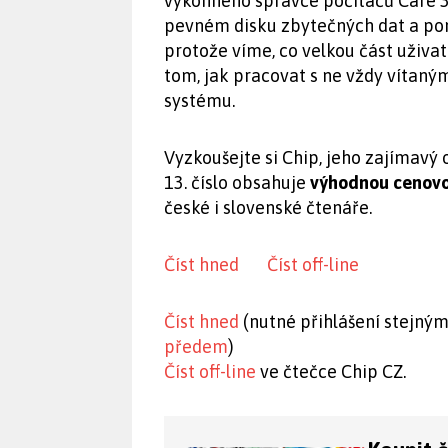
výkonného správce počítačů Care 3
pevném disku zbytečných dat a pomů
protože víme, co velkou část uživa
tom, jak pracovat s ne vždy vítaný
systému.
Vyzkoušejte si Chip, jeho zajímavý
13. číslo obsahuje
výhodnou cenovo
české i slovenské čtenáře.
Číst hned
Číst off-line
Číst hned
(nutné přihlášení stejný
předem
)
Číst off-line
ve čtečce Chip CZ.