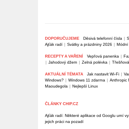
DOPORUČUJEME
Děsivá telefonní čísla
|
S
Ajťák radí
|
Svátky a prázdniny 2026
|
Módní 
RECEPTY A VAŘENÍ
Vepřová panenka
|
Fa
|
Jahodový džem
|
Zelná polévka
|
Třešňová
AKTUÁLNÍ TÉMATA
Jak nastavit Wi-Fi
|
Va
Windows?
|
Windows 11 zdarma
|
Anthropic
Maoudegola
|
Nejlepší Linux
ČLÁNKY CHIP.CZ
Ajťák radí: Některé aplikace od Googlu umí vy
jejich práci na pozadí