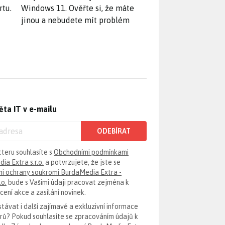
rtu.
Windows 11. Ověřte si, že máte
jinou a nebudete mít problém
ěta IT v e-mailu
ODEBÍRAT
tteru souhlasíte s
Obchodními podmínkami
ia Extra s.r.o.
a potvrzujete, že jste se
i ochrany soukromí BurdaMedia Extra -
.o.
bude s Vašimi údaji pracovat zejména k
ení akce a zasílání novinek.
távat i další zajímavé a exkluzivní informace
erů? Pokud souhlasíte se zpracováním údajů k