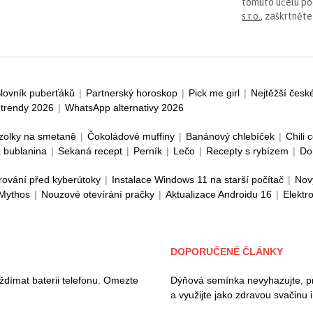
tomuto účelu p
s.r.o.
, zaškrtněte
lovník puberťáků
|
Partnerský horoskop
|
Pick me girl
|
Nejtěžší česk
trendy 2026
|
WhatsApp alternativy 2026
zolky na smetaně
|
Čokoládové muffiny
|
Banánový chlebíček
|
Chili 
 bublanina
|
Sekaná recept
|
Perník
|
Lečo
|
Recepty s rybízem
|
Do
rování před kyberútoky
|
Instalace Windows 11 na starší počítač
|
Nov
 Mythos
|
Nouzové otevírání pračky
|
Aktualizace Androidu 16
|
Elektr
DOPORUČENÉ ČLÁNKY
ždímat baterii telefonu. Omezte
Dýňová semínka nevyhazujte, pros
a využijte jako zdravou svačinu 