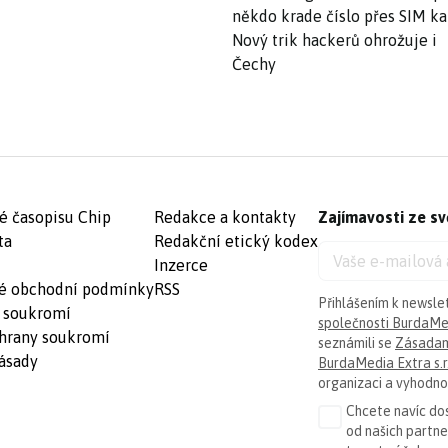
někdo krade číslo přes SIM ka
Nový trik hackerů ohrožuje i
Čechy
é časopisu Chip
Redakce a kontakty
Zajímavosti ze sv
ta
Redakční etický kodex
Inzerce
é obchodní podmínky
RSS
Přihlášením k newsle
 soukromí
společnosti BurdaMed
hrany soukromí
seznámili se
Zásadam
ásady
BurdaMedia Extra s.r
organizaci a vyhodnoc
Chcete navíc dos
od našich partn