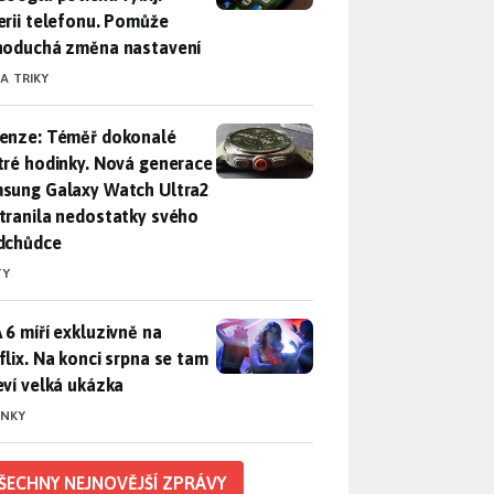
erii telefonu. Pomůže
noduchá změna nastavení
 A TRIKY
enze: Téměř dokonalé chytré hodinky. Nová generace Samsung
enze: Téměř dokonalé
tré hodinky. Nová generace
sung Galaxy Watch Ultra2
tranila nedostatky svého
dchůdce
TY
 6 míří exkluzivně na Netflix. Na konci srpna se tam objeví ve
 6 míří exkluzivně na
flix. Na konci srpna se tam
eví velká ukázka
INKY
ŠECHNY NEJNOVĚJŠÍ ZPRÁVY