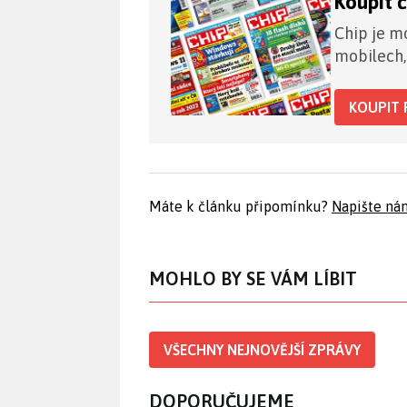
Koupit 
Chip je mo
mobilech,
KOUPIT 
Máte k článku připomínku?
Napište ná
MOHLO BY SE VÁM LÍBIT
VŠECHNY NEJNOVĚJŠÍ ZPRÁVY
DOPORUČUJEME