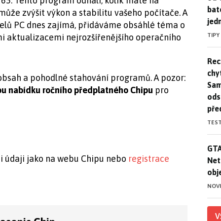
65. Tento program odhalí, kolik máte na
bat
že zvýšit výkon a stabilitu vašeho počítače. A
jed
telů PC dnes zajímá, přidáváme obsáhlé téma o
TIPY
mi aktualizacemi nejrozšířenějšího operačního
Rec
Rec
chy
 obsah a pohodlné stahování programů. A pozor:
Sam
u nabídku ročního předplatného Chipu
pro
ods
pře
TES
GTA
GTA
mi údaji jako na webu Chipu nebo
registrace
Net
obj
NOV
V