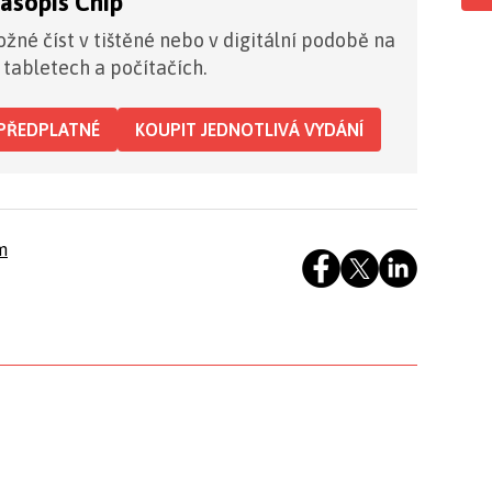
časopis Chip
žné číst v tištěné nebo v digitální podobě na
 tabletech a počítačích.
PŘEDPLATNÉ
KOUPIT JEDNOTLIVÁ VYDÁNÍ
m