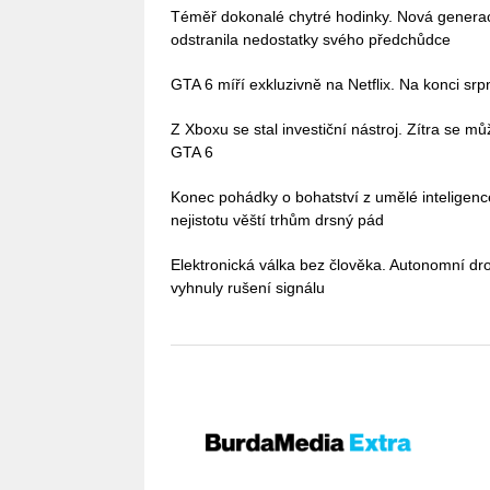
Téměř dokonalé chytré hodinky. Nová gener
odstranila nedostatky svého předchůdce
GTA 6 míří exkluzivně na Netflix. Na konci sr
Z Xboxu se stal investiční nástroj. Zítra se 
GTA 6
Konec pohádky o bohatství z umělé inteligenc
nejistotu věští trhům drsný pád
Elektronická válka bez člověka. Autonomní dro
vyhnuly rušení signálu