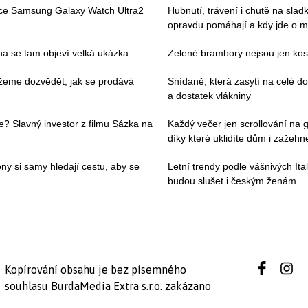
ace Samsung Galaxy Watch Ultra2
Hubnutí, trávení i chutě na slad
opravdu pomáhají a kdy jde o m
pna se tam objeví velká ukázka
Zelené brambory nejsou jen kosm
můžeme dozvědět, jak se prodává
Snídaně, která zasytí na celé 
a dostatek vlákniny
e? Slavný investor z filmu Sázka na
Každý večer jen scrollování na g
díky které uklidíte dům i zažehne
ny si samy hledají cestu, aby se
Letní trendy podle vášnivých Ital
budou slušet i českým ženám
Kopírování obsahu je bez písemného
souhlasu BurdaMedia Extra s.r.o. zakázano