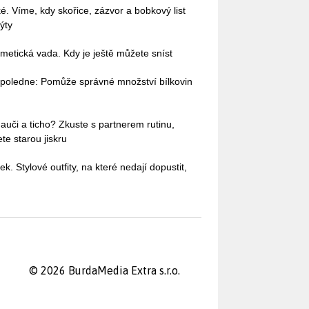
ké. Víme, kdy skořice, zázvor a bobkový list
ýty
etická vada. Kdy je ještě můžete sníst
dopoledne: Pomůže správné množství bílkovin
auči a ticho? Zkuste s partnerem rutinu,
te starou jiskru
ek. Stylové outfity, na které nedají dopustit,
© 2026 BurdaMedia Extra s.r.o.