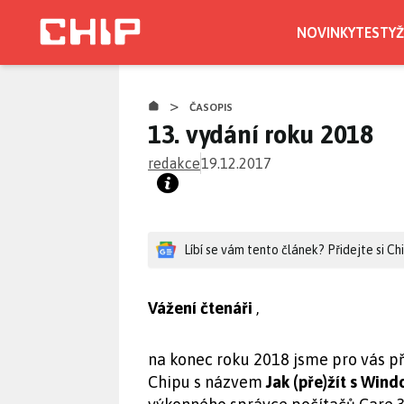
Přejít
k
NOVINKY
TESTY
Ž
hlavnímu
obsahu
>
ČASOPIS
13. vydání roku 2018
redakce
19.12.2017
Líbí se vám tento článek? Přidejte si C
Vážení čtenáři
,
na konec roku 2018 jsme pro vás při
Chipu s názvem
Jak (pře)žít s Win