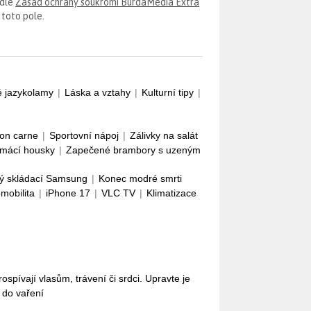
odle
Zásad ochrany soukromí BurdaMedia Extra
 toto pole.
é jazykolamy
|
Láska a vztahy
|
Kulturní tipy
|
con carne
|
Sportovní nápoj
|
Zálivky na salát
mácí housky
|
Zapečené brambory s uzeným
ý skládací Samsung
|
Konec modré smrti
omobilita
|
iPhone 17
|
VLC TV
|
Klimatizace
pívají vlasům, trávení či srdci. Upravte je
i do vaření