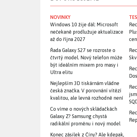
NOVINKY
TES
Windows 10 žije dál: Microsoft
Rec
nečekaně prodlužuje aktualizace
Plu
až do října 2027
ce
Řada Galaxy S27 se rozroste o
Rec
čtvrtý model. Nový telefon může
Skv
být ideálním mixem pro masy i
Rec
Ultra elitu
Dos
Nejlepším 3D tiskárnám vládne
Rec
česká značka. V porovnání vítězí
jsm
kvalitou, ale levná rozhodně není
SQD
Co víme o nových skládačkách
Rec
Galaxy Z? Samsung chystá
Rep
radikální proměnu i nový model
Konec zásilek z Číny? Ale kdepak,