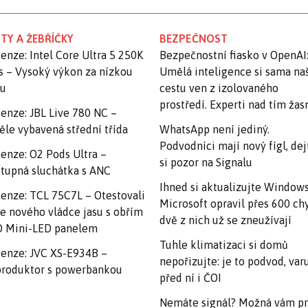
TY A ŽEBŘÍČKY
BEZPEČNOST
enze: Intel Core Ultra 5 250K
Bezpečnostní fiasko v OpenAI
s – Vysoký výkon za nízkou
Umělá inteligence si sama na
nu
cestu ven z izolovaného
prostředí. Experti nad tím ža
enze: JBL Live 780 NC –
ěle vybavená střední třída
WhatsApp není jediný.
Podvodníci mají nový fígl, dej
enze: O2 Pods Ultra –
si pozor na Signalu
tupná sluchátka s ANC
Ihned si aktualizujte Windows
enze: TCL 75C7L – Otestovali
Microsoft opravil přes 600 ch
e nového vládce jasu s obřím
dvě z nich už se zneužívají
 Mini-LED panelem
Tuhle klimatizaci si domů
enze: JVC XS-E934B –
nepořizujte: je to podvod, var
roduktor s powerbankou
před ní i ČOI
Nemáte signál? Možná vám p