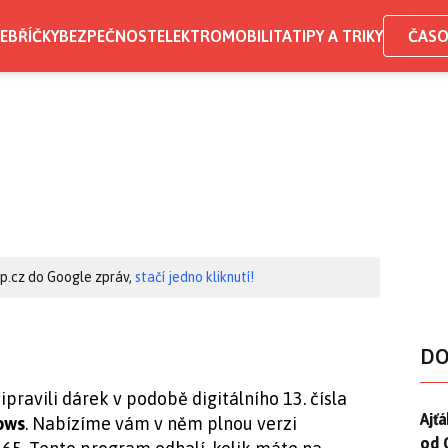
EBŘÍČKY
BEZPEČNOST
ELEKTROMOBILITA
TIPY A TRIKY
ČASO
hip.cz do Google zpráv,
stačí jedno kliknutí!
DO
pravili dárek v podobě digitálního 13. čísla
Ajť
Ajťá
dows
. Nabízíme vám v něm plnou verzi
od 