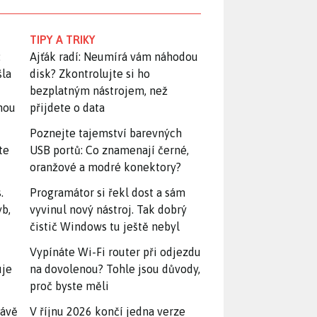
TIPY A TRIKY
:
Ajťák radí: Neumírá vám náhodou
šla
disk? Zkontrolujte si ho
bezplatným nástrojem, než
snou
přijdete o data
Poznejte tajemství barevných
te
USB portů: Co znamenají černé,
oranžové a modré konektory?
.
Programátor si řekl dost a sám
yb,
vyvinul nový nástroj. Tak dobrý
čistič Windows tu ještě nebyl
Vypínáte Wi-Fi router při odjezdu
uje
na dovolenou? Tohle jsou důvody,
proč byste měli
rávě
V říjnu 2026 končí jedna verze