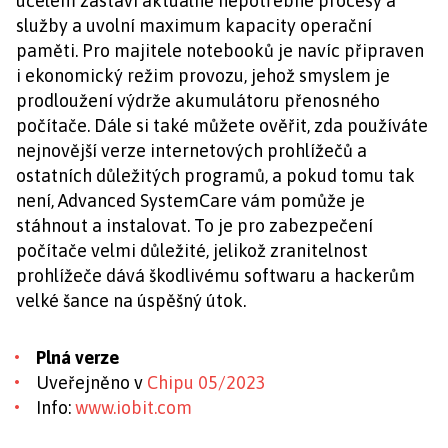
účelem zastaví aktuálně nepotřebné procesy a
služby a uvolní maximum kapacity operační
paměti. Pro majitele notebooků je navíc připraven
i ekonomický režim provozu, jehož smyslem je
prodloužení výdrže akumulátoru přenosného
počítače. Dále si také můžete ověřit, zda používáte
nejnovější verze internetových prohlížečů a
ostatních důležitých programů, a pokud tomu tak
není, Advanced SystemCare vám pomůže je
stáhnout a instalovat. To je pro zabezpečení
počítače velmi důležité, jelikož zranitelnost
prohlížeče dává škodlivému softwaru a hackerům
velké šance na úspěšný útok.
Plná verze
Uveřejněno v
Chipu 05/2023
Info:
www.iobit.com