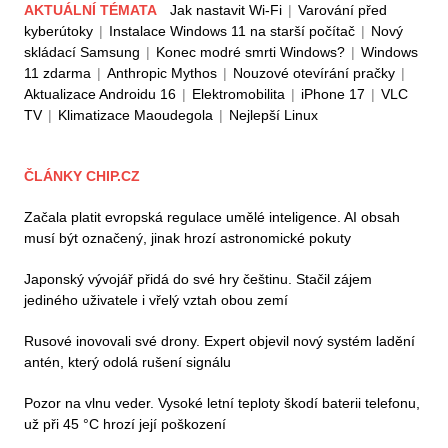
AKTUÁLNÍ TÉMATA
Jak nastavit Wi-Fi
|
Varování před
kyberútoky
|
Instalace Windows 11 na starší počítač
|
Nový
skládací Samsung
|
Konec modré smrti Windows?
|
Windows
11 zdarma
|
Anthropic Mythos
|
Nouzové otevírání pračky
|
Aktualizace Androidu 16
|
Elektromobilita
|
iPhone 17
|
VLC
TV
|
Klimatizace Maoudegola
|
Nejlepší Linux
ČLÁNKY CHIP.CZ
Začala platit evropská regulace umělé inteligence. AI obsah
musí být označený, jinak hrozí astronomické pokuty
Japonský vývojář přidá do své hry češtinu. Stačil zájem
jediného uživatele i vřelý vztah obou zemí
Rusové inovovali své drony. Expert objevil nový systém ladění
antén, který odolá rušení signálu
Pozor na vlnu veder. Vysoké letní teploty škodí baterii telefonu,
už při 45 °C hrozí její poškození