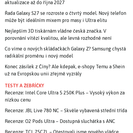
aktualizace až do října 2027
Řada Galaxy S27 se rozroste o čtvrtý model. Nový telefon
může být ideálním mixem pro masy i Ultra elitu
Nejlepším 3D tiskárnám vládne česká značka. V
porovnání vítězí kvalitou, ale levná rozhodně není
Co víme o nových skládačkách Galaxy Z? Samsung chystá
radikální proměnu i nový model
Konec zásilek z Číny? Ale kdepak, e-shopy Temu a Shein
už na Evropskou unii zřejmě vyzrály
TESTY A ŽEBŘÍČKY
Recenze: Intel Core Ultra 5 250K Plus – Vysoký výkon za
nízkou cenu
Recenze: JBL Live 780 NC – Skvěle vybavená střední třída
Recenze: O2 Pods Ultra – Dostupná sluchátka s ANC
Recenze: TCL 75C7L – Otestovali jsme nového vládce