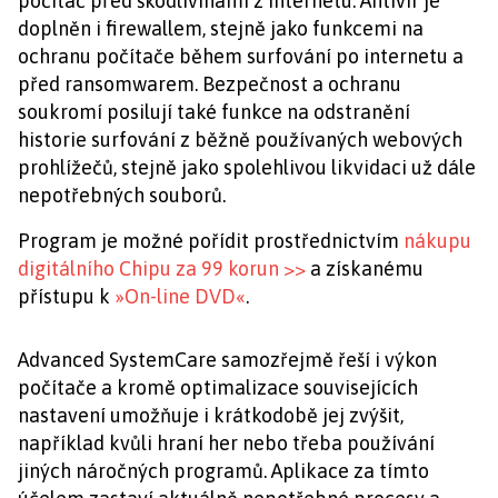
počítač před škodlivinami z internetu. Antivir je
doplněn i firewallem, stejně jako funkcemi na
ochranu počítače během surfování po internetu a
před ransomwarem. Bezpečnost a ochranu
soukromí posilují také funkce na odstranění
historie surfování z běžně používaných webových
prohlížečů, stejně jako spolehlivou likvidaci už dále
nepotřebných souborů.
Program je možné pořídit prostřednictvím
nákupu
digitálního Chipu za 99 korun >>
a získanému
přístupu k
»On-line DVD«
.
Advanced SystemCare samozřejmě řeší i výkon
počítače a kromě optimalizace souvisejících
nastavení umožňuje i krátkodobě jej zvýšit,
například kvůli hraní her nebo třeba používání
jiných náročných programů. Aplikace za tímto