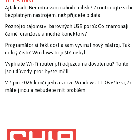
TIPY A TRIKY
Ajťák radí: Neumírá vám náhodou disk? Zkontrolujte si ho
bezplatným nástrojem, než přijdete o data
Poznejte tajemství barevných USB portů: Co znamenají
černé, oranžové a modré konektory?
Programátor si řekl dost a sám vyvinul nový nástroj. Tak
dobrý čistič Windows tu ještě nebyl
Vypínáte Wi-Fi router při odjezdu na dovolenou? Tohle
jsou důvody, proč byste měli
V říjnu 2026 končí jedna verze Windows 11. Ověřte si, že
máte jinou a nebudete mít problém