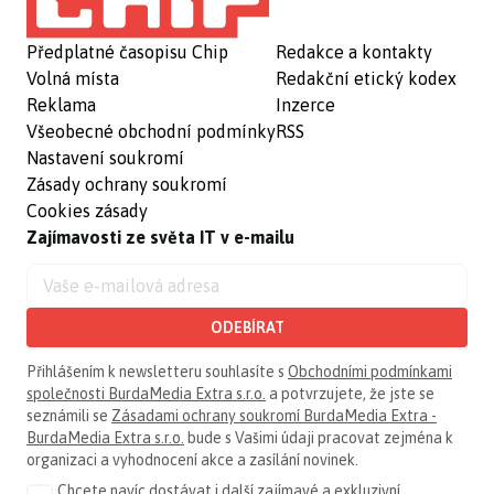
Předplatné časopisu Chip
Redakce a kontakty
Volná místa
Redakční etický kodex
Reklama
Inzerce
Všeobecné obchodní podmínky
RSS
Nastavení soukromí
Zásady ochrany soukromí
Cookies zásady
Zajímavosti ze světa IT v e-mailu
ODEBÍRAT
Přihlášením k newsletteru souhlasíte s
Obchodními podmínkami
společnosti BurdaMedia Extra s.r.o.
a potvrzujete, že jste se
seznámili se
Zásadami ochrany soukromí BurdaMedia Extra -
BurdaMedia Extra s.r.o.
bude s Vašimi údaji pracovat zejména k
organizaci a vyhodnocení akce a zasílání novinek.
Chcete navíc dostávat i další zajímavé a exkluzivní