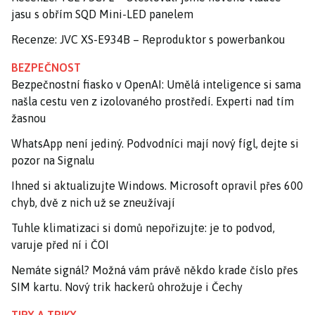
jasu s obřím SQD Mini-LED panelem
Recenze: JVC XS-E934B – Reproduktor s powerbankou
BEZPEČNOST
Bezpečnostní fiasko v OpenAI: Umělá inteligence si sama
našla cestu ven z izolovaného prostředí. Experti nad tím
žasnou
WhatsApp není jediný. Podvodníci mají nový fígl, dejte si
pozor na Signalu
Ihned si aktualizujte Windows. Microsoft opravil přes 600
chyb, dvě z nich už se zneužívají
Tuhle klimatizaci si domů nepořizujte: je to podvod,
varuje před ní i ČOI
Nemáte signál? Možná vám právě někdo krade číslo přes
SIM kartu. Nový trik hackerů ohrožuje i Čechy