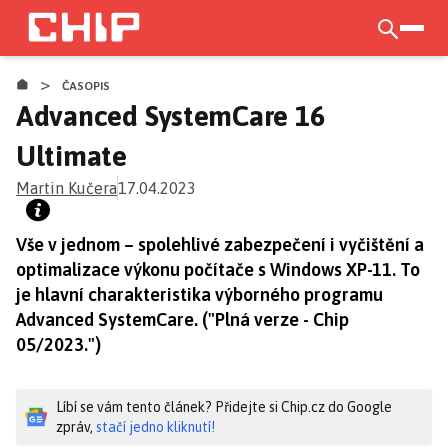
Přejít
k
otevří
hlavnímu
>
obsahu
ČASOPIS
Advanced SystemCare 16
Ultimate
Martin Kučera
17.04.2023
Vše v jednom – spolehlivé zabezpečení i vyčištění a
optimalizace výkonu počítače s Windows XP-11. To
je hlavní charakteristika výborného programu
Advanced SystemCare. ("Plná verze - Chip
05/2023.")
Líbí se vám tento článek? Přidejte si Chip.cz do Google
zpráv,
stačí jedno kliknutí!