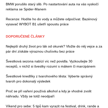
BMW porušilo starý slib. Po nastartování auta na vás vyskočí
reklama se Spider-Manem
Recenze: Hodíte ho do vody a můžete odpočívat. Bazénový
vysavač WYBOT B1 ušetří spoustu práce
DOPORUČENÉ ČLÁNKY
Nejlepší druhý život pro lák od okurek? Vložte do něj vejce a za
pár dní získáte výraznou chuťovku bez práce
Švestková sezona nabízí víc než povidla. Vyzkoušejte 30
receptů, v nichž si švestky rozumí s mákem či marcipánem
Švestkové knedlíky z tvarohového těsta: Vyberte správný
tvaroh pro dokonalý výsledek
Proč se při vaření používá alkohol a kdy je vhodné zvolit
náhradu. Vždy se totiž neodpaří
Víkend pro sebe: 5 tipů kam vyrazit na festival, drink, rande a