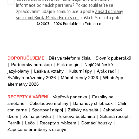
informace od našich partnerů? Pokud souhlasíte se
zpracováním údajů k tomuto účelu podle
Zásad ochrany
soukromí BurdaMedia Extra s.r.o.
, zaškrtněte toto pole.
© 2003—2026 BurdaMedia Extra s.r.o.
DOPORUČUJEME
Děsivá telefonní čísla
|
Slovník puberťáků
|
Partnerský horoskop
|
Pick me girl
|
Nejtěžší české
jazykolamy
|
Láska a vztahy
|
Kulturní tipy
|
Ajťák radí
|
Svátky a prázdniny 2026
|
Módní trendy 2026
|
WhatsApp
alternativy 2026
RECEPTY A VAŘENÍ
Vepřová panenka
|
Fazolky na
smetaně
|
Čokoládové muffiny
|
Banánový chlebíček
|
Chili
con carne
|
Sportovní nápoj
|
Zálivky na salát
|
Jahodový
džem
|
Zelná polévka
|
Třešňová bublanina
|
Sekaná recept
|
Perník
|
Lečo
|
Recepty s rybízem
|
Domácí housky
|
Zapečené brambory s uzeným