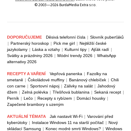
© 2003—2026 BurdaMedia Extra s.r.o.
DOPORUČUJEME
Děsivá telefonní čísla
|
Slovník puberťáků
|
Partnerský horoskop
|
Pick me girl
|
Nejtěžší české
jazykolamy
|
Láska a vztahy
|
Kulturní tipy
|
Ajťák radí
|
Svátky a prázdniny 2026
|
Módní trendy 2026
|
WhatsApp
alternativy 2026
RECEPTY A VAŘENÍ
Vepřová panenka
|
Fazolky na
smetaně
|
Čokoládové muffiny
|
Banánový chlebíček
|
Chili
con carne
|
Sportovní nápoj
|
Zálivky na salát
|
Jahodový
džem
|
Zelná polévka
|
Třešňová bublanina
|
Sekaná recept
|
Perník
|
Lečo
|
Recepty s rybízem
|
Domácí housky
|
Zapečené brambory s uzeným
AKTUÁLNÍ TÉMATA
Jak nastavit Wi-Fi
|
Varování před
kyberútoky
|
Instalace Windows 11 na starší počítač
|
Nový
skládací Samsung
|
Konec modré smrti Windows?
|
Windows