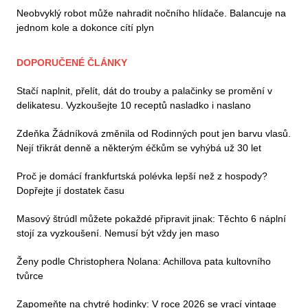
Neobvyklý robot může nahradit nočního hlídače. Balancuje na
jednom kole a dokonce cítí plyn
DOPORUČENÉ ČLÁNKY
Stačí naplnit, přelít, dát do trouby a palačinky se promění v
delikatesu. Vyzkoušejte 10 receptů nasladko i naslano
Zdeňka Žádníková změnila od Rodinných pout jen barvu vlasů.
Nejí třikrát denně a některým éčkům se vyhýbá už 30 let
Proč je domácí frankfurtská polévka lepší než z hospody?
Dopřejte jí dostatek času
Masový štrúdl můžete pokaždé připravit jinak: Těchto 6 náplní
stojí za vyzkoušení. Nemusí být vždy jen maso
Ženy podle Christophera Nolana: Achillova pata kultovního
tvůrce
Zapomeňte na chytré hodinky: V roce 2026 se vrací vintage