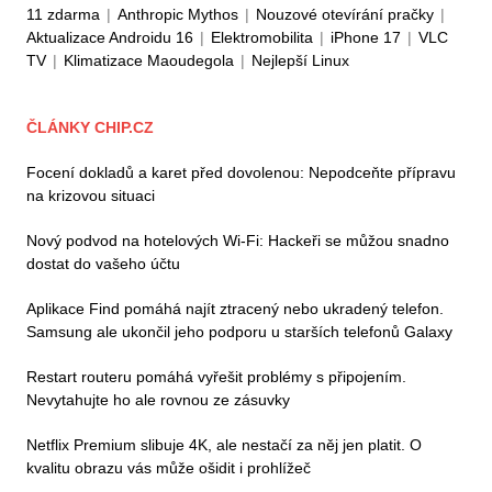
11 zdarma
|
Anthropic Mythos
|
Nouzové otevírání pračky
|
Aktualizace Androidu 16
|
Elektromobilita
|
iPhone 17
|
VLC
TV
|
Klimatizace Maoudegola
|
Nejlepší Linux
ČLÁNKY CHIP.CZ
Focení dokladů a karet před dovolenou: Nepodceňte přípravu
na krizovou situaci
Nový podvod na hotelových Wi-Fi: Hackeři se můžou snadno
dostat do vašeho účtu
Aplikace Find pomáhá najít ztracený nebo ukradený telefon.
Samsung ale ukončil jeho podporu u starších telefonů Galaxy
Restart routeru pomáhá vyřešit problémy s připojením.
Nevytahujte ho ale rovnou ze zásuvky
Netflix Premium slibuje 4K, ale nestačí za něj jen platit. O
kvalitu obrazu vás může ošidit i prohlížeč