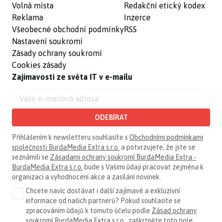
Volná místa
Redakční etický kodex
Reklama
Inzerce
Všeobecné obchodní podmínky
RSS
Nastavení soukromí
Zásady ochrany soukromí
Cookies zásady
Zajímavosti ze světa IT v e-mailu
ODEBÍRAT
Přihlášením k newsletteru souhlasíte s
Obchodními podmínkami
společnosti BurdaMedia Extra s.r.o.
a potvrzujete, že jste se
seznámili se
Zásadami ochrany soukromí BurdaMedia Extra -
BurdaMedia Extra s.r.o.
bude s Vašimi údaji pracovat zejména k
organizaci a vyhodnocení akce a zasílání novinek.
Chcete navíc dostávat i další zajímavé a exkluzivní
informace od našich partnerů? Pokud souhlasíte se
zpracováním údajů k tomuto účelu podle
Zásad ochrany
soukromí BurdaMedia Extra s.r.o.
, zaškrtněte toto pole.