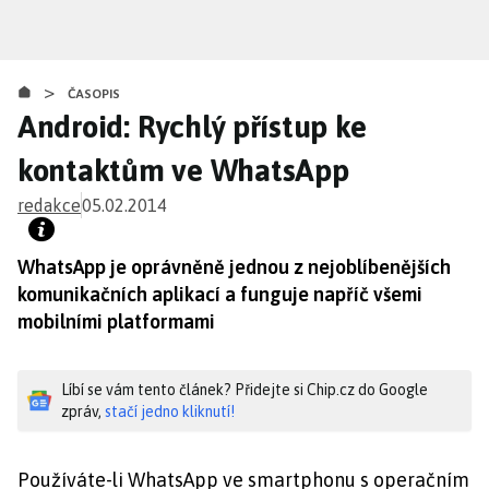
Přejít
k
hlavnímu
>
obsahu
ČASOPIS
Android: Rychlý přístup ke
kontaktům ve WhatsApp
redakce
05.02.2014
WhatsApp je oprávněně jednou z nejoblíbenějších
komunikačních aplikací a funguje napříč všemi
mobilními platformami
Líbí se vám tento článek? Přidejte si Chip.cz do Google
zpráv,
stačí jedno kliknutí!
Používáte-li WhatsApp ve smartphonu s operačním