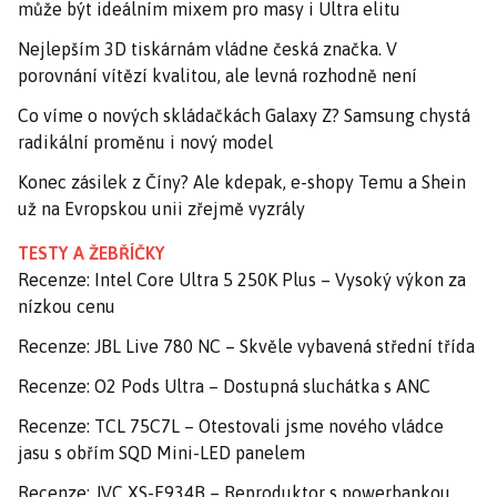
může být ideálním mixem pro masy i Ultra elitu
Nejlepším 3D tiskárnám vládne česká značka. V
porovnání vítězí kvalitou, ale levná rozhodně není
Co víme o nových skládačkách Galaxy Z? Samsung chystá
radikální proměnu i nový model
Konec zásilek z Číny? Ale kdepak, e-shopy Temu a Shein
už na Evropskou unii zřejmě vyzrály
TESTY A ŽEBŘÍČKY
Recenze: Intel Core Ultra 5 250K Plus – Vysoký výkon za
nízkou cenu
Recenze: JBL Live 780 NC – Skvěle vybavená střední třída
Recenze: O2 Pods Ultra – Dostupná sluchátka s ANC
Recenze: TCL 75C7L – Otestovali jsme nového vládce
jasu s obřím SQD Mini-LED panelem
Recenze: JVC XS-E934B – Reproduktor s powerbankou