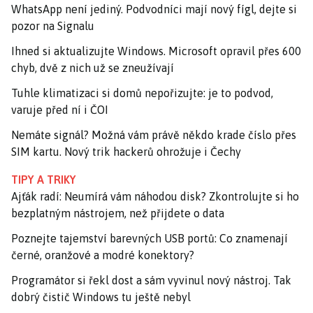
WhatsApp není jediný. Podvodníci mají nový fígl, dejte si
pozor na Signalu
Ihned si aktualizujte Windows. Microsoft opravil přes 600
chyb, dvě z nich už se zneužívají
Tuhle klimatizaci si domů nepořizujte: je to podvod,
varuje před ní i ČOI
Nemáte signál? Možná vám právě někdo krade číslo přes
SIM kartu. Nový trik hackerů ohrožuje i Čechy
TIPY A TRIKY
Ajťák radí: Neumírá vám náhodou disk? Zkontrolujte si ho
bezplatným nástrojem, než přijdete o data
Poznejte tajemství barevných USB portů: Co znamenají
černé, oranžové a modré konektory?
Programátor si řekl dost a sám vyvinul nový nástroj. Tak
dobrý čistič Windows tu ještě nebyl