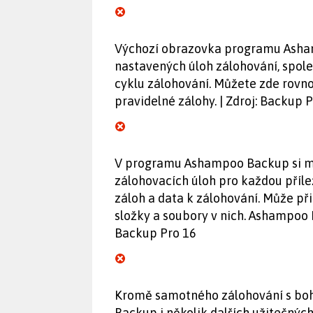
Výchozí obrazovka programu Asha
nastavených úloh zálohování, spol
cyklu zálohování. Můžete zde rovno
pravidelné zálohy. | Zdroj: Backup 
V programu Ashampoo Backup si m
zálohovacích úloh pro každou příleži
záloh a data k zálohování. Může při
složky a soubory v nich. Ashampoo B
Backup Pro 16
Kromě samotného zálohování s bo
Backup i několik dalších užitečnýc