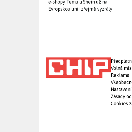
e-shopy Temu a Shein už na
Evropskou unii zřejmě vyzrály
Předplatn
Volná mís
Reklama
Všeobecn
Nastavení
Zásady oc
Cookies z