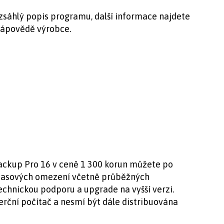
ozsáhlý popis programu, další informace najdete
nápovědě výrobce.
ckup Pro 16 v ceně 1 300 korun můžete po
 časových omezení včetně průběžných
echnickou podporu a upgrade na vyšší verzi.
rční počítač a nesmí být dále distribuována