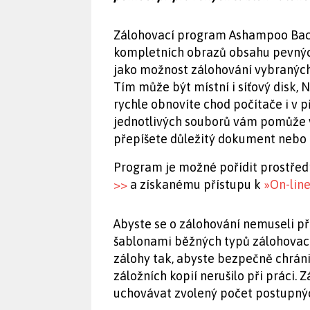
Zálohovací program Ashampoo Back
kompletních obrazů obsahu pevných 
jako možnost zálohování vybraných
Tím může být místní i síťový disk, 
rychle obnovíte chod počítače i v 
jednotlivých souborů vám pomůže v
přepíšete důležitý dokument nebo 
Program je možné pořídit prostře
>>
a získanému přístupu k
»On-lin
Abyste se o zálohování nemuseli p
šablonami běžných typů zálohovac
zálohy tak, abyste bezpečně chránil
záložních kopií nerušilo při práci. 
uchovávat zvolený počet postupnýc