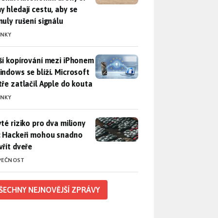
y hledají cestu, aby se
nuly rušení signálu
INKY
ší kopírování mezi iPhonem a Windows se blíží. Microsoft chyt
ší kopírování mezi iPhonem
indows se blíží. Microsoft
tře zatlačil Apple do kouta
INKY
yté riziko pro dva miliony aut: Hackeři mohou snadno otevřít d
yté riziko pro dva miliony
: Hackeři mohou snadno
vřít dveře
PEČNOST
ŠECHNY NEJNOVĚJŠÍ ZPRÁVY