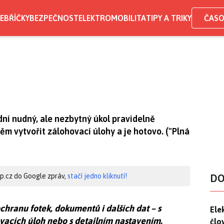
EBŘÍČKY
BEZPEČNOST
ELEKTROMOBILITA
TIPY A TRIKY
ČASO
í nudný, ale nezbytný úkol pravidelně
něm vytvořit zálohovací úlohy a je hotovo. ("Plná
hip.cz do Google zpráv,
stačí jedno kliknutí!
DO
hranu fotek, dokumentů i dalších dat – s
Ele
Ele
acích úloh nebo s detailním nastavením.
člo