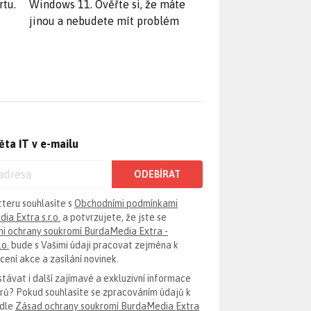
rtu.
Windows 11. Ověřte si, že máte
jinou a nebudete mít problém
ěta IT v e-mailu
ODEBÍRAT
tteru souhlasíte s
Obchodními podmínkami
ia Extra s.r.o.
a potvrzujete, že jste se
i ochrany soukromí BurdaMedia Extra -
.o.
bude s Vašimi údaji pracovat zejména k
ení akce a zasílání novinek.
távat i další zajímavé a exkluzivní informace
erů? Pokud souhlasíte se zpracováním údajů k
odle
Zásad ochrany soukromí BurdaMedia Extra