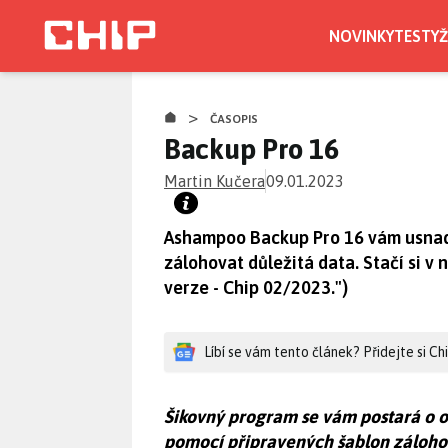
Přejít
k
NOVINKY
TESTY
Ž
hlavnímu
obsahu
>
ČASOPIS
Backup Pro 16
Martin Kučera
09.01.2023
Ashampoo Backup Pro 16 vám usnadn
zálohovat důležitá data. Stačí si v 
verze - Chip 02/2023.")
Líbí se vám tento článek? Přidejte si C
Šikovný program se vám postará o oc
pomocí připravených šablon zálohov