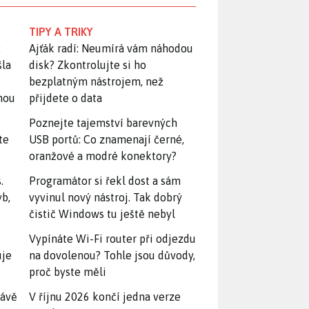
TIPY A TRIKY
:
Ajťák radí: Neumírá vám náhodou
šla
disk? Zkontrolujte si ho
bezplatným nástrojem, než
snou
přijdete o data
Poznejte tajemství barevných
te
USB portů: Co znamenají černé,
oranžové a modré konektory?
.
Programátor si řekl dost a sám
yb,
vyvinul nový nástroj. Tak dobrý
čistič Windows tu ještě nebyl
Vypínáte Wi-Fi router při odjezdu
uje
na dovolenou? Tohle jsou důvody,
proč byste měli
rávě
V říjnu 2026 končí jedna verze