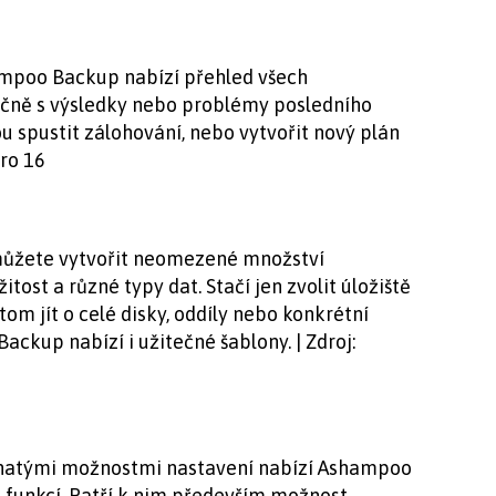
mpoo Backup nabízí přehled všech
ečně s výsledky nebo problémy posledního
u spustit zálohování, nebo vytvořit nový plán
Pro 16
ůžete vytvořit neomezené množství
tost a různé typy dat. Stačí jen zvolit úložiště
tom jít o celé disky, oddíly nebo konkrétní
ackup nabízí i užitečné šablony. | Zdroj:
hatými možnostmi nastavení nabízí Ashampoo
h funkcí. Patří k nim především možnost