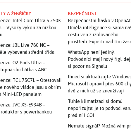
TY A ŽEBŘÍČKY
BEZPEČNOST
enze: Intel Core Ultra 5 250K
Bezpečnostní fiasko v OpenAI
s – Vysoký výkon za nízkou
Umělá inteligence si sama na
nu
cestu ven z izolovaného
prostředí. Experti nad tím ža
enze: JBL Live 780 NC –
ěle vybavená střední třída
WhatsApp není jediný.
Podvodníci mají nový fígl, dej
enze: O2 Pods Ultra –
si pozor na Signalu
tupná sluchátka s ANC
Ihned si aktualizujte Windows
enze: TCL 75C7L – Otestovali
Microsoft opravil přes 600 ch
e nového vládce jasu s obřím
dvě z nich už se zneužívají
 Mini-LED panelem
Tuhle klimatizaci si domů
enze: JVC XS-E934B –
nepořizujte: je to podvod, var
roduktor s powerbankou
před ní i ČOI
Nemáte signál? Možná vám p