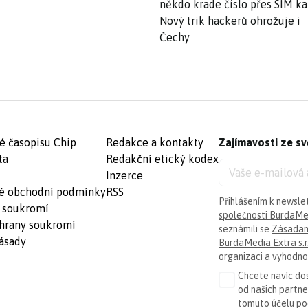
někdo krade číslo přes SIM ka
Nový trik hackerů ohrožuje i
Čechy
é časopisu Chip
Redakce a kontakty
Zajímavosti ze sv
ta
Redakční etický kodex
Inzerce
é obchodní podmínky
RSS
Přihlášením k newsle
 soukromí
společnosti BurdaMed
hrany soukromí
seznámili se
Zásadam
ásady
BurdaMedia Extra s.r
organizaci a vyhodnoc
Chcete navíc dos
od našich partn
tomuto účelu p