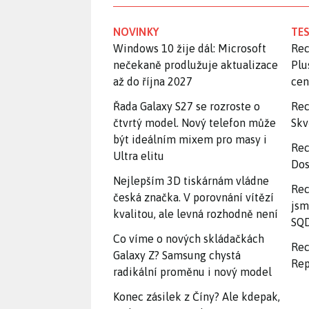
NOVINKY
TES
Windows 10 žije dál: Microsoft
Rec
nečekaně prodlužuje aktualizace
Plu
až do října 2027
ce
Řada Galaxy S27 se rozroste o
Rec
čtvrtý model. Nový telefon může
Skv
být ideálním mixem pro masy i
Rec
Ultra elitu
Dos
Nejlepším 3D tiskárnám vládne
Rec
česká značka. V porovnání vítězí
jsm
kvalitou, ale levná rozhodně není
SQD
Co víme o nových skládačkách
Rec
Galaxy Z? Samsung chystá
Rep
radikální proměnu i nový model
Konec zásilek z Číny? Ale kdepak,