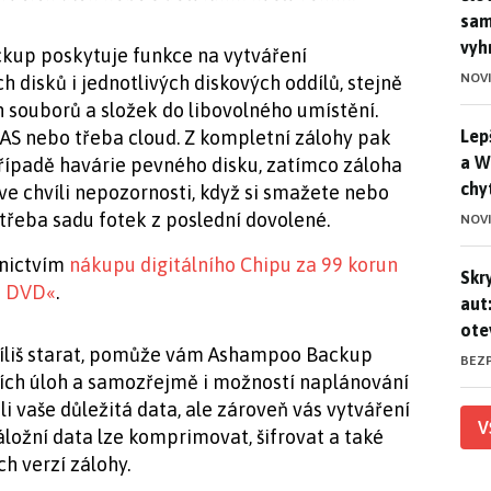
sam
vyh
up poskytuje funkce na vytváření
NOV
disků i jednotlivých diskových oddílů, stejně
 souborů a složek do libovolného umístění.
Lep
Lep
NAS nebo třeba cloud. Z kompletní zálohy pak
a W
případě havárie pevného disku, zatímco záloha
chy
e chvíli nepozornosti, když si smažete nebo
třeba sadu fotek z poslední dovolené.
NOV
dnictvím
nákupu digitálního Chipu za 99 korun
Skr
Skr
e DVD«
.
aut
ote
říliš starat, pomůže vám Ashampoo Backup
BEZ
ích úloh a samozřejmě i možností naplánování
i vaše důležitá data, ale zároveň vás vytváření
V
Záložní data lze komprimovat, šifrovat a také
h verzí zálohy.