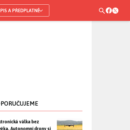
PIS A PŘEDPLATNÉ
PORUČUJEME
ktronická válka bez člověka. Autonomní drony si samy hledají c
ktronická válka bez
věka. Autonomní drony si