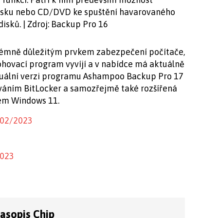
disku nebo CD/DVD ke spuštění havarovaného
isků. | Zdroj: Backup Pro 16
rémně důležitým prvkem zabezpečení počítače,
ohovací program vyvíjí a v nabídce má aktuálně
aktuální verzi programu Ashampoo Backup Pro 17
ováním BitLocker a samozřejmě také rozšířená
em Windows 11.
 02/2023
2023
časopis Chip