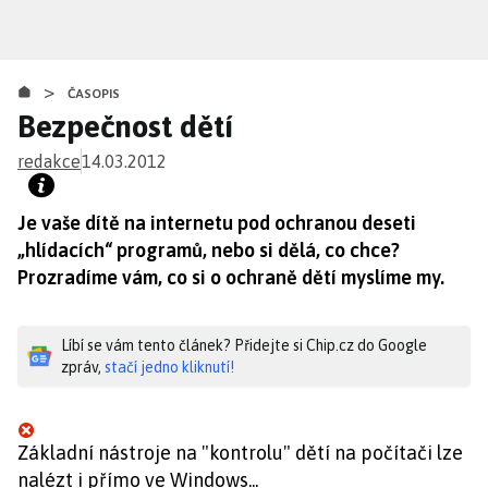
Přejít
k
hlavnímu
>
obsahu
ČASOPIS
Bezpečnost dětí
redakce
14.03.2012
Je vaše dítě na internetu pod ochranou deseti
„hlídacích“ programů, nebo si dělá, co chce?
Prozradíme vám, co si o ochraně dětí myslíme my.
Líbí se vám tento článek? Přidejte si Chip.cz do Google
zpráv,
stačí jedno kliknutí!
Základní nástroje na "kontrolu" dětí na počítači lze
nalézt i přímo ve Windows...