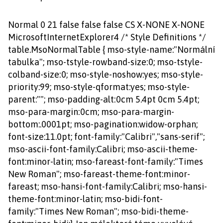
Normal 0 21 false false false CS X-NONE X-NONE
MicrosoftInternetExplorer4 /* Style Definitions */
table.MsoNormalTable { mso-style-name:"Normální
tabulka"; mso-tstyle-rowband-size:0; mso-tstyle-
colband-size:0; mso-style-noshow:yes; mso-style-
priority:99; mso-style-qformat:yes; mso-style-
parent:""; mso-padding-alt:0cm 5.4pt 0cm 5.4pt;
mso-para-margin:0cm; mso-para-margin-
bottom:.0001pt; mso-pagination:widow-orphan;
font-size:11.0pt; font-family:"Calibri","sans-serif";
mso-ascii-font-family:Calibri; mso-ascii-theme-
font:minor-latin; mso-fareast-font-family:"Times
New Roman"; mso-fareast-theme-font:minor-
fareast; mso-hansi-font-family:Calibri; mso-hansi-
theme-font:minor-latin; mso-bidi-font-
family:"Times New Roman"; mso-bidi-theme-