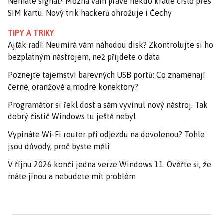
Nemáte signál? Možná vám právě někdo krade číslo přes
SIM kartu. Nový trik hackerů ohrožuje i Čechy
TIPY A TRIKY
Ajťák radí: Neumírá vám náhodou disk? Zkontrolujte si ho
bezplatným nástrojem, než přijdete o data
Poznejte tajemství barevných USB portů: Co znamenají
černé, oranžové a modré konektory?
Programátor si řekl dost a sám vyvinul nový nástroj. Tak
dobrý čistič Windows tu ještě nebyl
Vypínáte Wi-Fi router při odjezdu na dovolenou? Tohle
jsou důvody, proč byste měli
V říjnu 2026 končí jedna verze Windows 11. Ověřte si, že
máte jinou a nebudete mít problém