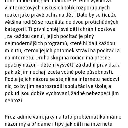
font:minor-bidi;} Jen málokteré téma vyvolává
v internetových diskusích tolik rozporuplných
reakcí jako právě ochrana dětí. Dalo by se říci, že
většina rodičů se rozdělila do dvou protichůdných
kategorií. Ti první chtějí své děti chránit doslova
„za každou cenu“, jejich počítač je plný
nejmodernějších programů, které hlídají každou
minutu, kterou jejich potomek stráví na počítači a
na internetu. Druhá skupina rodičů má přesně
opačný názor – dětem vysvětlí základní pravidla, a
pak už jim nechají zcela volné pole působnosti.
Podle jejich názoru se stejně na internetu nedozví
nic, co by jim neprozradili spolužáci ve škole, a
pokud jsou dobře vychovaní, žádné nebezpečí jim
nehrozí.
Prozradíme vám, jaký na tuto problematiku máme
názor my a přidáme i tipy, jak děti na internetu