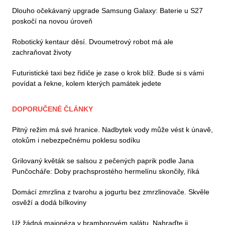
Dlouho očekávaný upgrade Samsung Galaxy: Baterie u S27
poskočí na novou úroveň
Robotický kentaur děsí. Dvoumetrový robot má ale
zachraňovat životy
Futuristické taxi bez řidiče je zase o krok blíž. Bude si s vámi
povídat a řekne, kolem kterých památek jedete
DOPORUČENÉ ČLÁNKY
Pitný režim má své hranice. Nadbytek vody může vést k únavě,
otokům i nebezpečnému poklesu sodíku
Grilovaný květák se salsou z pečených paprik podle Jana
Punčocháře: Doby prachsprostého hermelínu skončily, říká
Domácí zmrzlina z tvarohu a jogurtu bez zmrzlinovače. Skvěle
osvěží a dodá bílkoviny
Už žádná majonéza v bramborovém salátu. Nahraďte ji