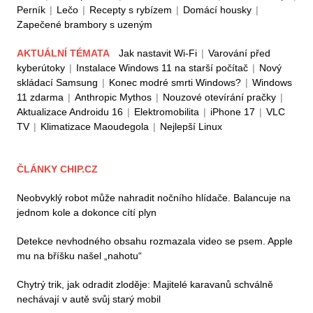
Perník
|
Lečo
|
Recepty s rybízem
|
Domácí housky
|
Zapečené brambory s uzeným
AKTUÁLNÍ TÉMATA
Jak nastavit Wi-Fi
|
Varování před
kyberútoky
|
Instalace Windows 11 na starší počítač
|
Nový
skládací Samsung
|
Konec modré smrti Windows?
|
Windows
11 zdarma
|
Anthropic Mythos
|
Nouzové otevírání pračky
|
Aktualizace Androidu 16
|
Elektromobilita
|
iPhone 17
|
VLC
TV
|
Klimatizace Maoudegola
|
Nejlepší Linux
ČLÁNKY CHIP.CZ
Neobvyklý robot může nahradit nočního hlídače. Balancuje na
jednom kole a dokonce cítí plyn
Detekce nevhodného obsahu rozmazala video se psem. Apple
mu na bříšku našel „nahotu“
Chytrý trik, jak odradit zloděje: Majitelé karavanů schválně
nechávají v autě svůj starý mobil