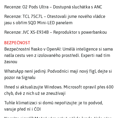
Recenze: O2 Pods Ultra – Dostupná sluchátka s ANC
Recenze: TCL 75C7L – Otestovali jsme nového vládce
jasu s obřím SQD Mini-LED panelem
Recenze: JVC XS-E934B – Reproduktor s powerbankou
BEZPEČNOST
Bezpečnostní fiasko v OpenAI: Umělá inteligence si sama
našla cestu ven z izolovaného prostředí. Experti nad tím
žasnou
WhatsApp není jediný. Podvodníci mají nový fígl, dejte si
pozor na Signalu
Ihned si aktualizujte Windows. Microsoft opravil přes 600
chyb, dvě z nich už se zneužívají
Tuhle klimatizaci si domů nepořizujte: je to podvod,
varuje před ní i ČOI