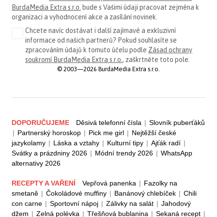
BurdaMedia Extra s.r.o.
bude s Vašimi údaji pracovat zejména k
organizaci a vyhodnocení akce a zasílání novinek.
Chcete navíc dostávat i další zajímavé a exkluzivní
informace od našich partnerů? Pokud souhlasíte se
zpracováním údajů k tomuto účelu podle
Zásad ochrany
soukromí BurdaMedia Extra s.r.o.
, zaškrtněte toto pole.
© 2003—2026 BurdaMedia Extra s.r.o.
DOPORUČUJEME
Děsivá telefonní čísla
|
Slovník puberťáků
|
Partnerský horoskop
|
Pick me girl
|
Nejtěžší české
jazykolamy
|
Láska a vztahy
|
Kulturní tipy
|
Ajťák radí
|
Svátky a prázdniny 2026
|
Módní trendy 2026
|
WhatsApp
alternativy 2026
RECEPTY A VAŘENÍ
Vepřová panenka
|
Fazolky na
smetaně
|
Čokoládové muffiny
|
Banánový chlebíček
|
Chili
con carne
|
Sportovní nápoj
|
Zálivky na salát
|
Jahodový
džem
|
Zelná polévka
|
Třešňová bublanina
|
Sekaná recept
|