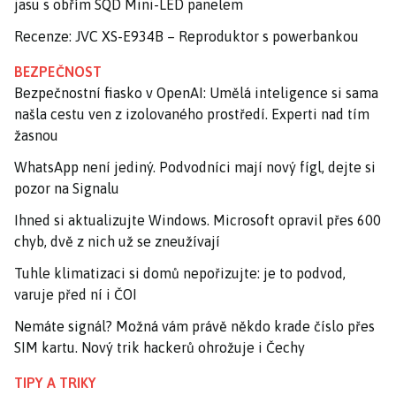
jasu s obřím SQD Mini-LED panelem
Recenze: JVC XS-E934B – Reproduktor s powerbankou
BEZPEČNOST
Bezpečnostní fiasko v OpenAI: Umělá inteligence si sama
našla cestu ven z izolovaného prostředí. Experti nad tím
žasnou
WhatsApp není jediný. Podvodníci mají nový fígl, dejte si
pozor na Signalu
Ihned si aktualizujte Windows. Microsoft opravil přes 600
chyb, dvě z nich už se zneužívají
Tuhle klimatizaci si domů nepořizujte: je to podvod,
varuje před ní i ČOI
Nemáte signál? Možná vám právě někdo krade číslo přes
SIM kartu. Nový trik hackerů ohrožuje i Čechy
TIPY A TRIKY