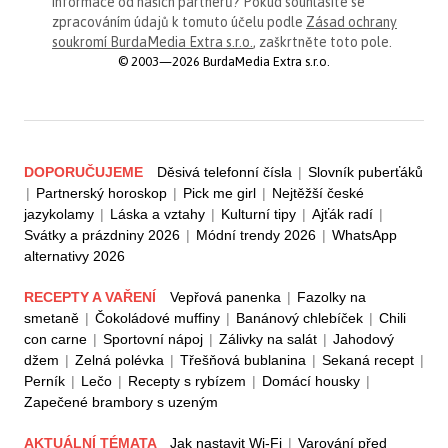
informace od našich partnerů? Pokud souhlasíte se
zpracováním údajů k tomuto účelu podle
Zásad ochrany
soukromí BurdaMedia Extra s.r.o.
, zaškrtněte toto pole.
© 2003—2026 BurdaMedia Extra s.r.o.
DOPORUČUJEME
Děsivá telefonní čísla
|
Slovník puberťáků
|
Partnerský horoskop
|
Pick me girl
|
Nejtěžší české
jazykolamy
|
Láska a vztahy
|
Kulturní tipy
|
Ajťák radí
|
Svátky a prázdniny 2026
|
Módní trendy 2026
|
WhatsApp
alternativy 2026
RECEPTY A VAŘENÍ
Vepřová panenka
|
Fazolky na
smetaně
|
Čokoládové muffiny
|
Banánový chlebíček
|
Chili
con carne
|
Sportovní nápoj
|
Zálivky na salát
|
Jahodový
džem
|
Zelná polévka
|
Třešňová bublanina
|
Sekaná recept
|
Perník
|
Lečo
|
Recepty s rybízem
|
Domácí housky
|
Zapečené brambory s uzeným
AKTUÁLNÍ TÉMATA
Jak nastavit Wi-Fi
|
Varování před