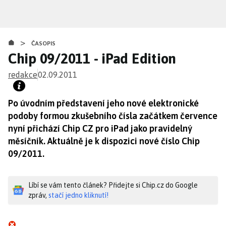
Přejít
k
hlavnímu
>
obsahu
ČASOPIS
Chip 09/2011 - iPad Edition
redakce
02.09.2011
Po úvodním představení jeho nové elektronické
podoby formou zkušebního čísla začátkem července
nyní přichází Chip CZ pro iPad jako pravidelný
měsíčník. Aktuálně je k dispozici nové číslo Chip
09/2011.
Líbí se vám tento článek? Přidejte si Chip.cz do Google
zpráv,
stačí jedno kliknutí!