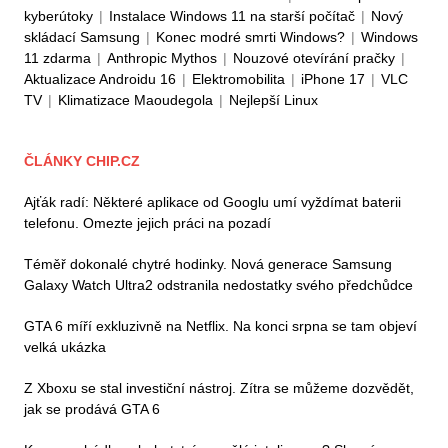
kyberútoky
|
Instalace Windows 11 na starší počítač
|
Nový
skládací Samsung
|
Konec modré smrti Windows?
|
Windows
11 zdarma
|
Anthropic Mythos
|
Nouzové otevírání pračky
|
Aktualizace Androidu 16
|
Elektromobilita
|
iPhone 17
|
VLC
TV
|
Klimatizace Maoudegola
|
Nejlepší Linux
ČLÁNKY CHIP.CZ
Ajťák radí: Některé aplikace od Googlu umí vyždímat baterii
telefonu. Omezte jejich práci na pozadí
Téměř dokonalé chytré hodinky. Nová generace Samsung
Galaxy Watch Ultra2 odstranila nedostatky svého předchůdce
GTA 6 míří exkluzivně na Netflix. Na konci srpna se tam objeví
velká ukázka
Z Xboxu se stal investiční nástroj. Zítra se můžeme dozvědět,
jak se prodává GTA 6