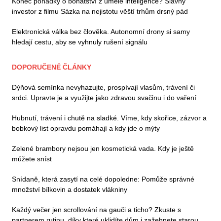
Konec pohádky o bohatství z umělé inteligence? Slavný
investor z filmu Sázka na nejistotu věští trhům drsný pád
Elektronická válka bez člověka. Autonomní drony si samy
hledají cestu, aby se vyhnuly rušení signálu
DOPORUČENÉ ČLÁNKY
Dýňová semínka nevyhazujte, prospívají vlasům, trávení či
srdci. Upravte je a využijte jako zdravou svačinu i do vaření
Hubnutí, trávení i chutě na sladké. Víme, kdy skořice, zázvor a
bobkový list opravdu pomáhají a kdy jde o mýty
Zelené brambory nejsou jen kosmetická vada. Kdy je ještě
můžete sníst
Snídaně, která zasytí na celé dopoledne: Pomůže správné
množství bílkovin a dostatek vlákniny
Každý večer jen scrollování na gauči a ticho? Zkuste s
partnerem rutinu, díky které uklidíte dům i zažehnete starou