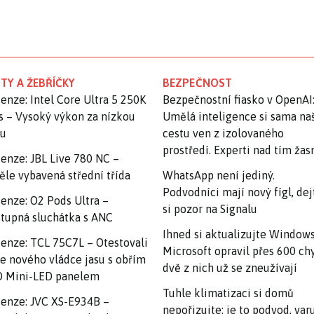
TY A ŽEBŘÍČKY
BEZPEČNOST
enze: Intel Core Ultra 5 250K
Bezpečnostní fiasko v OpenAI
s – Vysoký výkon za nízkou
Umělá inteligence si sama na
nu
cestu ven z izolovaného
prostředí. Experti nad tím ža
enze: JBL Live 780 NC –
ěle vybavená střední třída
WhatsApp není jediný.
Podvodníci mají nový fígl, dej
enze: O2 Pods Ultra –
si pozor na Signalu
tupná sluchátka s ANC
Ihned si aktualizujte Windows
enze: TCL 75C7L – Otestovali
Microsoft opravil přes 600 ch
e nového vládce jasu s obřím
dvě z nich už se zneužívají
 Mini-LED panelem
Tuhle klimatizaci si domů
enze: JVC XS-E934B –
nepořizujte: je to podvod, var