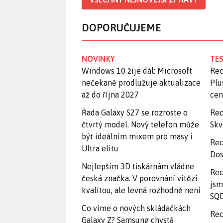
DOPORUČUJEME
NOVINKY
TES
Windows 10 žije dál: Microsoft
Rec
nečekaně prodlužuje aktualizace
Plu
až do října 2027
ce
Řada Galaxy S27 se rozroste o
Rec
čtvrtý model. Nový telefon může
Skv
být ideálním mixem pro masy i
Rec
Ultra elitu
Dos
Nejlepším 3D tiskárnám vládne
Rec
česká značka. V porovnání vítězí
jsm
kvalitou, ale levná rozhodně není
SQD
Co víme o nových skládačkách
Rec
Galaxy Z? Samsung chystá