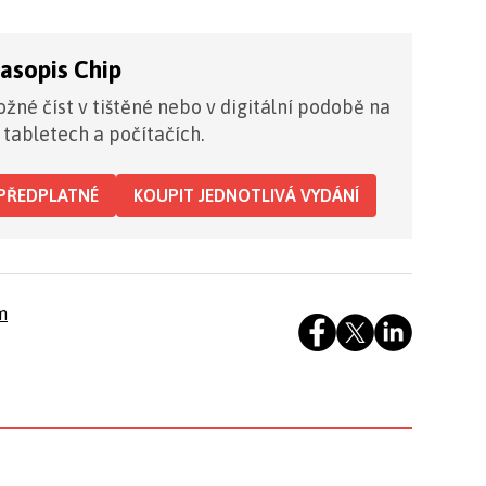
časopis Chip
žné číst v tištěné nebo v digitální podobě na
 tabletech a počítačích.
PŘEDPLATNÉ
KOUPIT JEDNOTLIVÁ VYDÁNÍ
m