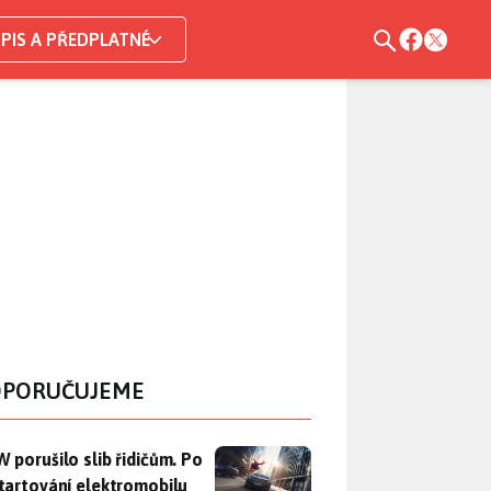
PIS A PŘEDPLATNÉ
PORUČUJEME
 porušilo slib řidičům. Po nastartování elektromobilu iX3 na 
 porušilo slib řidičům. Po
tartování elektromobilu