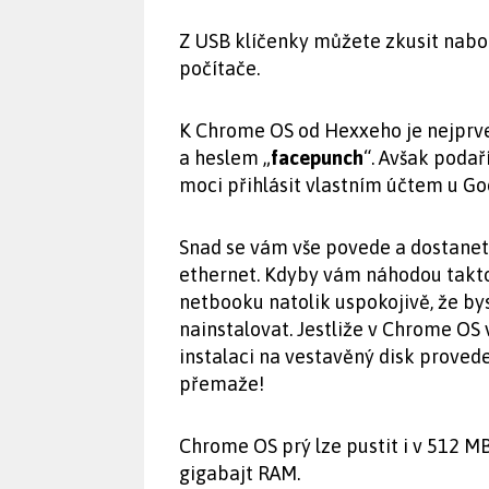
Z USB klíčenky můžete zkusit nab
počítače.
K Chrome OS od Hexxeho je nejprve
a heslem „
facepunch
“. Avšak podař
moci přihlásit vlastním účtem u Go
Snad se vám vše povede a dostanete 
ethernet. Kdyby vám náhodou takt
netbooku natolik uspokojivě, že bys
nainstalovat. Jestliže v Chrome OS
instalaci na vestavěný disk provede
přemaže!
Chrome OS prý lze pustit i v 512 M
gigabajt RAM.