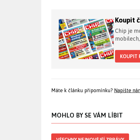
Koupit 
Chip je mo
mobilech,
KOUPIT 
Máte k článku připomínku?
Napište ná
MOHLO BY SE VÁM LÍBIT
VŠECHNY NEJNOVĚJŠÍ ZPRÁVY