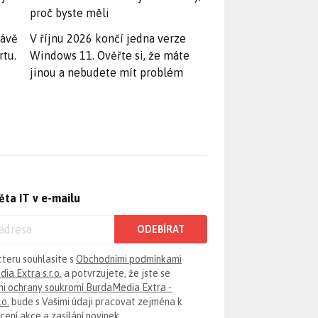
proč byste měli
rávě
V říjnu 2026 končí jedna verze
rtu.
Windows 11. Ověřte si, že máte
jinou a nebudete mít problém
ěta IT v e-mailu
ODEBÍRAT
tteru souhlasíte s
Obchodními podmínkami
ia Extra s.r.o.
a potvrzujete, že jste se
i ochrany soukromí BurdaMedia Extra -
.o.
bude s Vašimi údaji pracovat zejména k
ení akce a zasílání novinek.