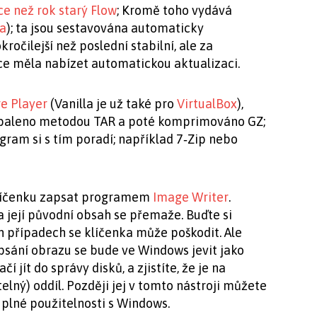
ce než rok starý Flow
; Kromě toho vydává
la
); ta jsou sestavována automaticky
očilejší než poslední stabilní, ale za
ce měla nabízet automatickou aktualizaci.
e Player
(Vanilla je už také pro
VirtualBox
),
zabaleno metodou TAR a poté komprimováno GZ;
gram si s tím poradí; například 7‑Zip nebo
klíčenku zapsat programem
Image Writer
.
 její původní obsah se přemaže. Buďte si
 případech se klíčenka může poškodit. Ale
apsání obrazu se bude ve Windows jevit jako
 jít do správy disků, a zjistíte, že je na
elný) oddíl. Později jej v tomto nástroji můžete
u plné použitelnosti s Windows.