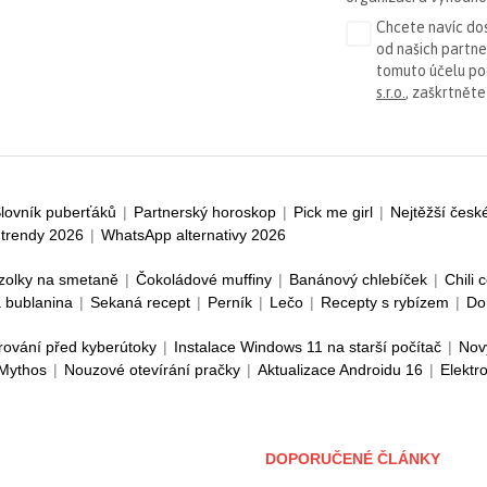
Chcete navíc dos
od našich partn
tomuto účelu p
s.r.o.
, zaškrtněte
lovník puberťáků
|
Partnerský horoskop
|
Pick me girl
|
Nejtěžší česk
trendy 2026
|
WhatsApp alternativy 2026
zolky na smetaně
|
Čokoládové muffiny
|
Banánový chlebíček
|
Chili 
 bublanina
|
Sekaná recept
|
Perník
|
Lečo
|
Recepty s rybízem
|
Do
rování před kyberútoky
|
Instalace Windows 11 na starší počítač
|
Nov
 Mythos
|
Nouzové otevírání pračky
|
Aktualizace Androidu 16
|
Elektr
DOPORUČENÉ ČLÁNKY