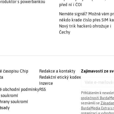
roduktor s powerbankou
před ní i ČOI
Nemáte signál? Možná vám p
někdo krade číslo přes SIM ka
Nový trik hackerů ohrožuje i
Čechy
é časopisu Chip
Redakce a kontakty
Zajímavosti ze sv
ta
Redakční etický kodex
Inzerce
é obchodní podmínky
RSS
Přihlášením k newsle
 soukromí
společnosti BurdaMed
hrany soukromí
seznámili se
Zásadam
ásady
BurdaMedia Extra s.r
organizaci a vyhodnoc