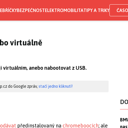
EBŘÍČKY
BEZPEČNOST
ELEKTROMOBILITA
TIPY A TRIKY
ČASO
o virtuálně
ji virtuálním, anebo nabootovat z USB.
hip.cz do Google zpráv,
stačí jedno kliknutí!
DO
BMW
BMW
rodávat
předinstalovaný na
chromeboocích
; ale
nas