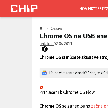
Přejít
k
NOVINKY
TESTY
Ž
hlavnímu
obsahu
>
ČASOPIS
Chrome OS na USB aneb
redakce
02.06.2011
Chrome OS si můžete zkusit ve stro
Líbí se vám tento článek? Přidejte si C
Přihlášení k Chrome OS Flow
Chrome OS
se zanedlouho
začne p