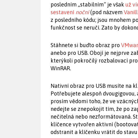
posledním „stabilním“ je však
už ví
sestavení
noční
(pod názvem
Vanil
z posledního kódu; jsou mnohem pokr
funkčnost se neručí. Zato by dokon
Stáhnete si buďto obraz pro
VMwar
anebo pro USB. Obojí je nejprve 
kterýkoli pokročilý rozbalovací pro
WinRAR.
Nativní obraz pro USB musíte na 
Potřebujete alespoň dvougigovou, a
prosím vědomi toho, že ve vzácných
nedejte se znepokojit tím, že po z
nečitelná nebo nezformátovaná. Stačí
klíčence vytvořen aktivní (bootovat
odstranit a klíčenku vrátit do stav