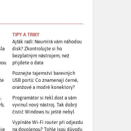
TIPY A TRIKY
:
Ajťák radí: Neumírá vám náhodou
šla
disk? Zkontrolujte si ho
bezplatným nástrojem, než
snou
přijdete o data
Poznejte tajemství barevných
te
USB portů: Co znamenají černé,
oranžové a modré konektory?
.
Programátor si řekl dost a sám
yb,
vyvinul nový nástroj. Tak dobrý
čistič Windows tu ještě nebyl
Vypínáte Wi-Fi router při odjezdu
uje
na dovolenou? Tohle jsou důvody,