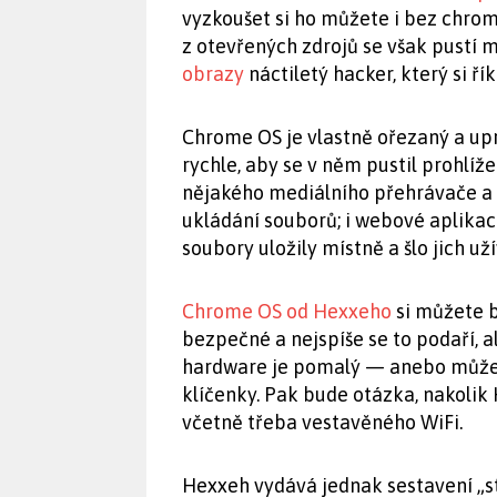
vyzkoušet si ho můžete i bez chro
z otevřených zdrojů se však pustí m
obrazy
náctiletý hacker, který si ří
Chrome OS je vlastně ořezaný a u
rychle, aby se v něm pustil prohlí
nějakého mediálního přehrávače a 
ukládání souborů; i webové aplikac
soubory uložily místně a šlo jich už
Chrome OS od Hexxeho
si můžete b
bezpečné a nejspíše se to podaří, a
hardware je pomalý — anebo můžet
klíčenky. Pak bude otázka, nakolik
včetně třeba vestavěného WiFi.
Hexxeh vydává jednak sestavení „s