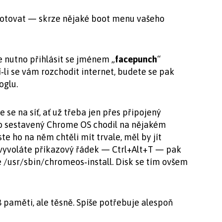
ootovat — skrze nějaké boot menu vašeho
 nutno přihlásit se jménem „
facepunch
“
í‑li se vám rozchodit internet, budete se pak
oglu.
se na síť, ať už třeba jen přes připojený
o sestavený Chrome OS chodil na nějakém
te ho na něm chtěli mít trvale, měl by jít
 vyvoláte příkazový řádek — Ctrl+Alt+T — pak
 /usr/sbin/chromeos­‑install. Disk se tím ovšem
B paměti, ale těsně. Spíše potřebuje alespoň