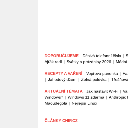
DOPORUČUJEME
Děsivá telefonní čísla
|
S
Ajťák radí
|
Svátky a prázdniny 2026
|
Módní 
RECEPTY A VAŘENÍ
Vepřová panenka
|
Fa
|
Jahodový džem
|
Zelná polévka
|
Třešňová
AKTUÁLNÍ TÉMATA
Jak nastavit Wi-Fi
|
Va
Windows?
|
Windows 11 zdarma
|
Anthropic
Maoudegola
|
Nejlepší Linux
ČLÁNKY CHIP.CZ