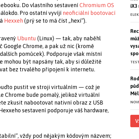
mebooku. Do vlastního sestavení
Chromium OS
iX3
álokdo. Pro ostatní vyvíjí
neoficiální bootovací
ELE
ká
Hexxeh
(prý se to má číst „hexí“).
Rec
Rec
pravený
Ubuntu
(Linux) — tak, aby naběhl
můž
žeč Google Chrome, a pak už nic (kromě
vys
spo
dalších pomůcek). Podporuje však místní
e mohou být napsány tak, aby si důležité
TES
ívat bez trvalého připojení k internetu.
Rod
Rod
půd
uďto pustit ve stroji virtuálním — což je
Měl
le Chrome bude pomalý, jelikož virtuální
e zkusit nabootovat nativní obraz z USB
NOV
 Hexxeho sestavení podporuje váš hardware,
V
tabilní“, vždy pod nějakým kódovým názvem;