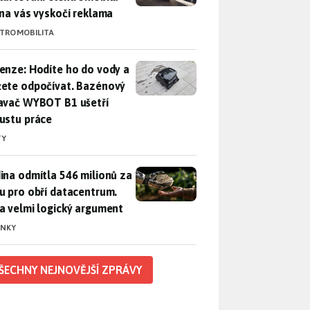
 na vás vyskočí reklama
KTROMOBILITA
enze: Hodíte ho do vody a můžete odpočívat. Bazénový vysava
enze: Hodíte ho do vody a
ete odpočívat. Bazénový
avač WYBOT B1 ušetří
ustu práce
TY
ina odmítla 546 milionů za půdu pro obří datacentrum. Měla 
ina odmítla 546 milionů za
u pro obří datacentrum.
a velmi logický argument
INKY
ŠECHNY NEJNOVĚJŠÍ ZPRÁVY