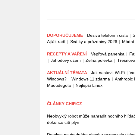
DOPORUČUJEME
Děsivá telefonní čísla
|
S
Ajťák radí
|
Svátky a prázdniny 2026
|
Módní 
RECEPTY A VAŘENÍ
Vepřová panenka
|
Fa
|
Jahodový džem
|
Zelná polévka
|
Třešňová
AKTUÁLNÍ TÉMATA
Jak nastavit Wi-Fi
|
Va
Windows?
|
Windows 11 zdarma
|
Anthropic
Maoudegola
|
Nejlepší Linux
ČLÁNKY CHIP.CZ
Neobvyklý robot může nahradit nočního hlída
dokonce cítí plyn
Detekce nevhodného obsahu rozmazala video