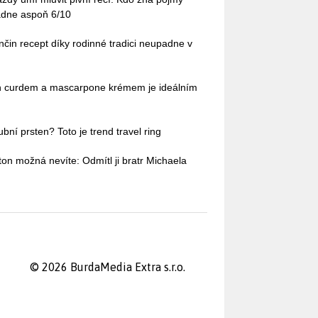
ádne aspoň 6/10
čin recept díky rodinné tradici neupadne v
n curdem a mascarpone krémem je ideálním
bní prsten? Toto je trend travel ring
ton možná nevíte: Odmítl ji bratr Michaela
© 2026 BurdaMedia Extra s.r.o.