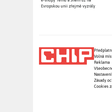
e-shopy Temu a Shein už na
Evropskou unii zřejmě vyzrály
Předplatn
Volná mís
Reklama
Všeobecn
Nastavení
Zásady oc
Cookies z