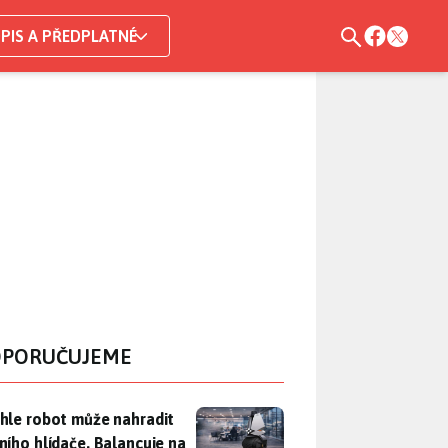
PIS A PŘEDPLATNÉ
PORUČUJEME
hle robot může nahradit nočního hlídače. Balancuje na jednom 
hle robot může nahradit
ního hlídače. Balancuje na