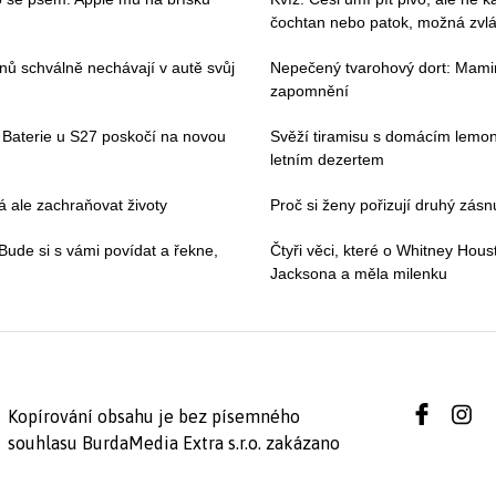
čochtan nebo patok, možná zvl
vanů schválně nechávají v autě svůj
Nepečený tvarohový dort: Mamin
zapomnění
Baterie u S27 poskočí na novou
Svěží tiramisu s domácím lemo
letním dezertem
 ale zachraňovat životy
Proč si ženy pořizují druhý zásnu
. Bude si s vámi povídat a řekne,
Čtyři věci, které o Whitney Hous
Jacksona a měla milenku
Kopírování obsahu je bez písemného
souhlasu BurdaMedia Extra s.r.o. zakázano