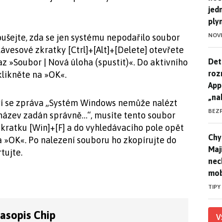
jed
ply
NOV
ušejte, zda se jen systému nepodařilo soubor
ávesové zkratky [Ctrl]+[Alt]+[Delete] otevřete
Det
Det
z »Soubor | Nová úloha (spustit)«. Do aktivního
roz
klikněte na »OK«.
App
„na
ví se zpráva „Systém Windows nemůže nalézt
BEZ
e název zadán správně…“, musíte tento soubor
zkratku [Win]+[F] a do vyhledávacího pole opět
Chyt
Chyt
a »OK«. Po nalezení souboru ho zkopírujte do
Maj
tujte.
nec
mob
TIPY
časopis Chip
V