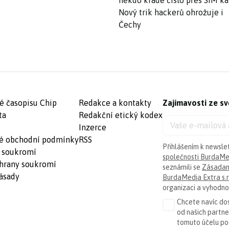
někdo krade číslo přes SIM ka
Nový trik hackerů ohrožuje i
Čechy
é časopisu Chip
Redakce a kontakty
Zajímavosti ze sv
ta
Redakční etický kodex
Inzerce
é obchodní podmínky
RSS
Přihlášením k newsle
 soukromí
společnosti BurdaMed
hrany soukromí
seznámili se
Zásadam
ásady
BurdaMedia Extra s.r
organizaci a vyhodnoc
Chcete navíc dos
od našich partn
tomuto účelu p