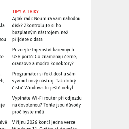
TIPY A TRIKY
:
Ajťák radí: Neumírá vám náhodou
šla
disk? Zkontrolujte si ho
bezplatným nástrojem, než
snou
přijdete o data
Poznejte tajemství barevných
te
USB portů: Co znamenají černé,
oranžové a modré konektory?
.
Programátor si řekl dost a sám
yb,
vyvinul nový nástroj. Tak dobrý
čistič Windows tu ještě nebyl
Vypínáte Wi-Fi router při odjezdu
uje
na dovolenou? Tohle jsou důvody,
proč byste měli
rávě
V říjnu 2026 končí jedna verze