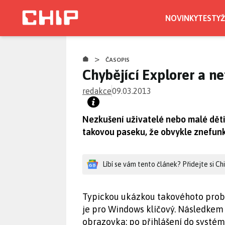
Přejít
k
NOVINKY
TESTY
Ž
hlavnímu
obsahu
>
ČASOPIS
Chybějící Explorer a 
redakce
09.03.2013
Nezkušení uživatelé nebo malé dět
takovou paseku, že obvykle znefunk
Líbí se vám tento článek? Přidejte si C
Typickou ukázkou takovéhoto probl
je pro Windows klíčový. Následkem
obrazovka: po přihlášení do systém