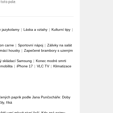
 toto pole.
é jazykolamy
|
Láska a vztahy
|
Kulturní tipy
|
con carne
|
Sportovní nápoj
|
Zálivky na salát
mácí housky
|
Zapečené brambory s uzeným
ý skládací Samsung
|
Konec modré smrti
omobilita
|
iPhone 17
|
VLC TV
|
Klimatizace
ečených paprik podle Jana Punčocháře: Doby
ly, říká
každý umí mluvit pivní řečí. Kdo zná pojmy