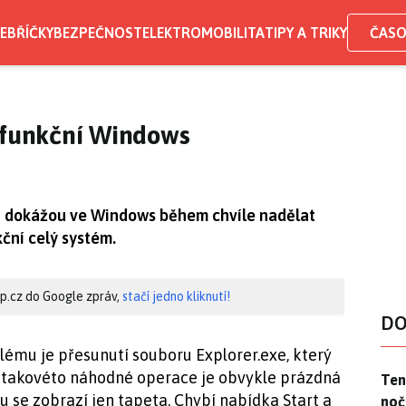
EBŘÍČKY
BEZPEČNOST
ELEKTROMOBILITA
TIPY A TRIKY
ČASO
nefunkční Windows
i dokážou ve Windows během chvíle nadělat
ční celý systém.
hip.cz do Google zpráv,
stačí jedno kliknutí!
DO
ému je přesunutí souboru Explorer.exe, který
 takovéto náhodné operace je obvykle prázdná
Ten
Ten
u se zobrazí jen tapeta. Chybí nabídka Start a
noč