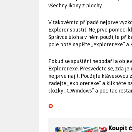
všechny ikony z plochy.
V takovémto případě nejprve vyzko
Explorer spustit. Nejprve pomocí kl
Správce úloh a v něm použijte příka
pole poté napište „explorer.exe“ a 
Pokud se spuštění nepodaří a obje
Explorer.exe. Přesvědčte se, zda j
nejprve najít. Použijte klávesovou 
zadejte „explorer.exe“ a klikněte n
složky „C:Windows” a počítač restar
Koupit 