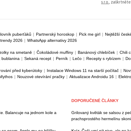
s.r.o.
, zaškrtněte
lovník puberťáků
|
Partnerský horoskop
|
Pick me girl
|
Nejtěžší česk
trendy 2026
|
WhatsApp alternativy 2026
zolky na smetaně
|
Čokoládové muffiny
|
Banánový chlebíček
|
Chili 
 bublanina
|
Sekaná recept
|
Perník
|
Lečo
|
Recepty s rybízem
|
Do
rování před kyberútoky
|
Instalace Windows 11 na starší počítač
|
Nov
 Mythos
|
Nouzové otevírání pračky
|
Aktualizace Androidu 16
|
Elektr
DOPORUČENÉ ČLÁNKY
če. Balancuje na jednom kole a
Grilovaný květák se salsou z p
prachsprostého hermelínu skonči
 se psem. Apple mu na bříšku
Kvíz: Češi umí pít pivo, ale ne 