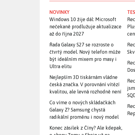
NOVINKY
TES
Windows 10 žije dál: Microsoft
Rec
nečekaně prodlužuje aktualizace
Plu
až do října 2027
ce
Řada Galaxy S27 se rozroste o
Rec
čtvrtý model. Nový telefon může
Skv
být ideálním mixem pro masy i
Rec
Ultra elitu
Dos
Nejlepším 3D tiskárnám vládne
Rec
česká značka. V porovnání vítězí
jsm
kvalitou, ale levná rozhodně není
SQD
Co víme o nových skládačkách
Rec
Galaxy Z? Samsung chystá
Rep
radikální proměnu i nový model
Konec zásilek z Číny? Ale kdepak,