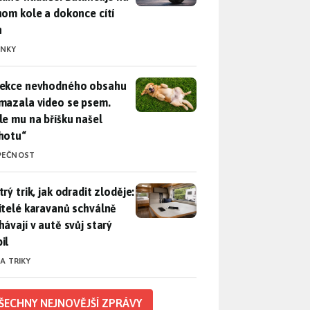
nom kole a dokonce cítí
n
INKY
ekce nevhodného obsahu rozmazala video se psem. Apple mu n
ekce nevhodného obsahu
mazala video se psem.
le mu na bříšku našel
hotu“
PEČNOST
rý trik, jak odradit zloděje: Majitelé karavanů schválně necháv
rý trik, jak odradit zloděje:
itelé karavanů schválně
hávají v autě svůj starý
il
 A TRIKY
ŠECHNY NEJNOVĚJŠÍ ZPRÁVY