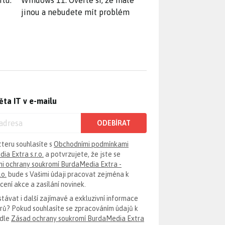
rtu.
Windows 11. Ověřte si, že máte
jinou a nebudete mít problém
ěta IT v e-mailu
ODEBÍRAT
tteru souhlasíte s
Obchodními podmínkami
ia Extra s.r.o.
a potvrzujete, že jste se
i ochrany soukromí BurdaMedia Extra -
.o.
bude s Vašimi údaji pracovat zejména k
ení akce a zasílání novinek.
távat i další zajímavé a exkluzivní informace
erů? Pokud souhlasíte se zpracováním údajů k
odle
Zásad ochrany soukromí BurdaMedia Extra