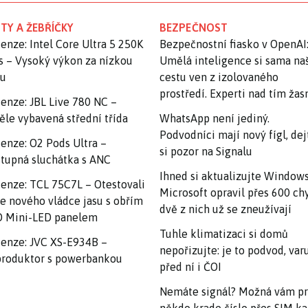
TY A ŽEBŘÍČKY
BEZPEČNOST
enze: Intel Core Ultra 5 250K
Bezpečnostní fiasko v OpenAI
s – Vysoký výkon za nízkou
Umělá inteligence si sama na
nu
cestu ven z izolovaného
prostředí. Experti nad tím ža
enze: JBL Live 780 NC –
ěle vybavená střední třída
WhatsApp není jediný.
Podvodníci mají nový fígl, dej
enze: O2 Pods Ultra –
si pozor na Signalu
tupná sluchátka s ANC
Ihned si aktualizujte Windows
enze: TCL 75C7L – Otestovali
Microsoft opravil přes 600 ch
e nového vládce jasu s obřím
dvě z nich už se zneužívají
 Mini-LED panelem
Tuhle klimatizaci si domů
enze: JVC XS-E934B –
nepořizujte: je to podvod, var
roduktor s powerbankou
před ní i ČOI
Nemáte signál? Možná vám p