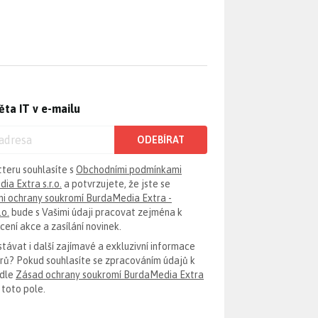
ěta IT v e-mailu
ODEBÍRAT
tteru souhlasíte s
Obchodními podmínkami
ia Extra s.r.o.
a potvrzujete, že jste se
i ochrany soukromí BurdaMedia Extra -
.o.
bude s Vašimi údaji pracovat zejména k
ení akce a zasílání novinek.
távat i další zajímavé a exkluzivní informace
erů? Pokud souhlasíte se zpracováním údajů k
odle
Zásad ochrany soukromí BurdaMedia Extra
 toto pole.