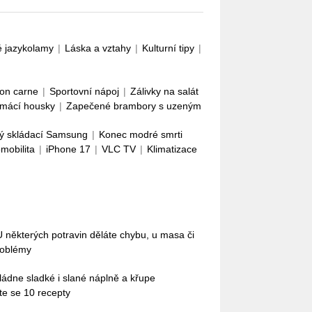
é jazykolamy
|
Láska a vztahy
|
Kulturní tipy
|
con carne
|
Sportovní nápoj
|
Zálivky na salát
mácí housky
|
Zapečené brambory s uzeným
ý skládací Samsung
|
Konec modré smrti
omobilita
|
iPhone 17
|
VLC TV
|
Klimatizace
 U některých potravin děláte chybu, u masa či
roblémy
Zvládne sladké i slané náplně a křupe
te se 10 recepty