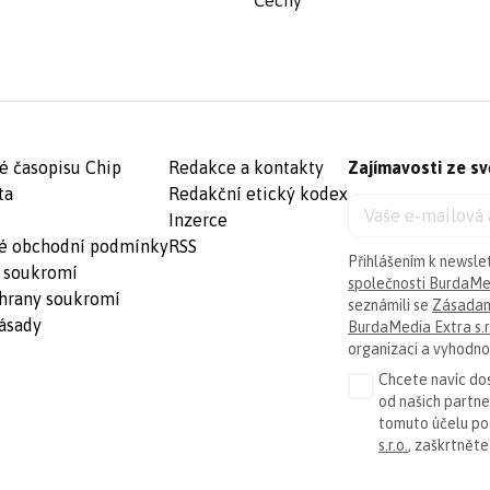
Čechy
é časopisu Chip
Redakce a kontakty
Zajímavosti ze sv
ta
Redakční etický kodex
Inzerce
é obchodní podmínky
RSS
Přihlášením k newsle
 soukromí
společnosti BurdaMed
hrany soukromí
seznámili se
Zásadam
ásady
BurdaMedia Extra s.r
organizaci a vyhodnoc
Chcete navíc dos
od našich partn
tomuto účelu p
s.r.o.
, zaškrtněte