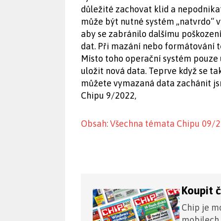
důležité zachovat klid a nepodnikat
může být nutné systém „natvrdo“ vy
aby se zabránilo dalšímu poškození
dat. Při mazání nebo formátování 
Místo toho operační systém pouze u
uložit nová data. Teprve když se ta
můžete vymazaná data zachánit jsm
Chipu 9/2022,
Obsah: Všechna témata Chipu 09/
Koupit 
Chip je mo
mobilech,