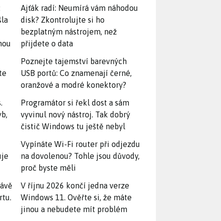
:
Ajťák radí: Neumírá vám náhodou
šla
disk? Zkontrolujte si ho
bezplatným nástrojem, než
snou
přijdete o data
Poznejte tajemství barevných
te
USB portů: Co znamenají černé,
oranžové a modré konektory?
.
Programátor si řekl dost a sám
yb,
vyvinul nový nástroj. Tak dobrý
čistič Windows tu ještě nebyl
Vypínáte Wi-Fi router při odjezdu
uje
na dovolenou? Tohle jsou důvody,
proč byste měli
rávě
V říjnu 2026 končí jedna verze
rtu.
Windows 11. Ověřte si, že máte
jinou a nebudete mít problém