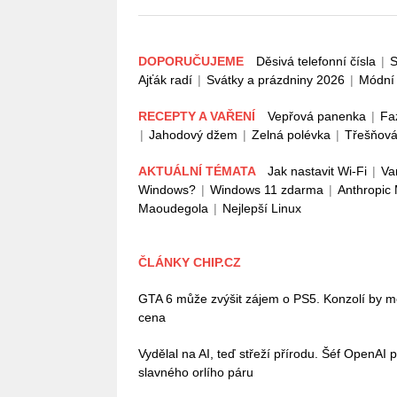
DOPORUČUJEME
Děsivá telefonní čísla
|
S
Ajťák radí
|
Svátky a prázdniny 2026
|
Módní 
RECEPTY A VAŘENÍ
Vepřová panenka
|
Fa
|
Jahodový džem
|
Zelná polévka
|
Třešňová
AKTUÁLNÍ TÉMATA
Jak nastavit Wi-Fi
|
Va
Windows?
|
Windows 11 zdarma
|
Anthropic
Maoudegola
|
Nejlepší Linux
ČLÁNKY CHIP.CZ
GTA 6 může zvýšit zájem o PS5. Konzolí by mě
cena
Vydělal na AI, teď střeží přírodu. Šéf OpenAI 
slavného orlího páru