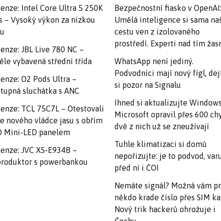
enze: Intel Core Ultra 5 250K
Bezpečnostní fiasko v OpenAI
s – Vysoký výkon za nízkou
Umělá inteligence si sama na
nu
cestu ven z izolovaného
prostředí. Experti nad tím ža
enze: JBL Live 780 NC –
ěle vybavená střední třída
WhatsApp není jediný.
Podvodníci mají nový fígl, dej
enze: O2 Pods Ultra –
si pozor na Signalu
tupná sluchátka s ANC
Ihned si aktualizujte Windows
enze: TCL 75C7L – Otestovali
Microsoft opravil přes 600 ch
e nového vládce jasu s obřím
dvě z nich už se zneužívají
 Mini-LED panelem
Tuhle klimatizaci si domů
enze: JVC XS-E934B –
nepořizujte: je to podvod, var
roduktor s powerbankou
před ní i ČOI
Nemáte signál? Možná vám p
někdo krade číslo přes SIM ka
Nový trik hackerů ohrožuje i