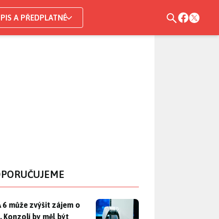
PIS A PŘEDPLATNÉ
PORUČUJEME
 6 může zvýšit zájem o PS5. Konzolí by měl být dostatek, otáz
 6 může zvýšit zájem o
. Konzolí by měl být