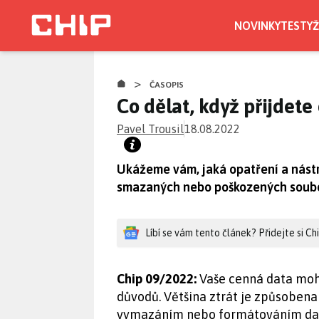
Přejít
k
NOVINKY
TESTY
Ž
hlavnímu
obsahu
>
ČASOPIS
Co dělat, když přijdete
Pavel Trousil
18.08.2022
Ukážeme vám, jaká opatření a nást
smazaných nebo poškozených soub
Líbí se vám tento článek? Přidejte si C
Chip 09/2022:
Vaše cenná data moho
důvodů. Většina ztrát je způsoben
vymazáním nebo formátováním datov