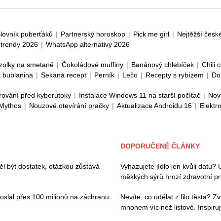
lovník puberťáků
|
Partnerský horoskop
|
Pick me girl
|
Nejtěžší česk
trendy 2026
|
WhatsApp alternativy 2026
zolky na smetaně
|
Čokoládové muffiny
|
Banánový chlebíček
|
Chili 
 bublanina
|
Sekaná recept
|
Perník
|
Lečo
|
Recepty s rybízem
|
Do
rování před kyberútoky
|
Instalace Windows 11 na starší počítač
|
Nov
 Mythos
|
Nouzové otevírání pračky
|
Aktualizace Androidu 16
|
Elektr
DOPORUČENÉ ČLÁNKY
l být dostatek, otázkou zůstává
Vyhazujete jídlo jen kvůli datu?
měkkých sýrů hrozí zdravotní p
poslal přes 100 milionů na záchranu
Nevíte, co udělat z filo těsta? 
mnohem víc než listové. Inspiruj