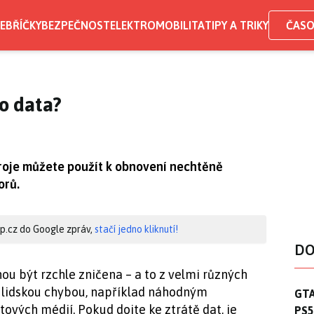
EBŘÍČKY
BEZPEČNOST
ELEKTROMOBILITA
TIPY A TRIKY
ČASO
 o data?
roje můžete použít k obnovení nechtěně
orů.
hip.cz do Google zpráv,
stačí jedno kliknutí!
DO
u být rzchle zničena – a to z velmi různých
a lidskou chybou, například náhodným
GTA
GTA
ých médií. Pokud dojte ke ztrátě dat, je
PS5