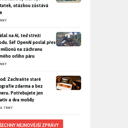
tatek, otázkou zůstává
a
INKY
lal na AI, teď střeží přírodu. Šéf OpenAI poslal přes 100 mili
lal na AI, teď střeží
rodu. Šéf OpenAI poslal přes
 milionů na záchranu
vného orlího páru
INKY
od: Zachraňte staré fotografie zdarma a bez skeneru. Potřebuje
od: Zachraňte staré
ografie zdarma a bez
neru. Potřebujete jen
ativ a dva mobily
 A TRIKY
ŠECHNY NEJNOVĚJŠÍ ZPRÁVY