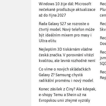
Windows 10 žije dál: Microsoft
Rec
nečekaně prodlužuje aktualizace
Plu
až do října 2027
ce
Řada Galaxy S27 se rozroste o
Rec
čtvrtý model. Nový telefon může
Skv
být ideálním mixem pro masy i
Rec
Ultra elitu
Dos
Nejlepším 3D tiskárnám vládne
Rec
česká značka. V porovnání vítězí
jsm
kvalitou, ale levná rozhodně není
SQD
Co víme o nových skládačkách
Rec
Galaxy Z? Samsung chystá
Rep
radikální proměnu i nový model
Konec zásilek z Číny? Ale kdepak,
e-shopy Temu a Shein už na
Evropskou unii zřejmě vyzrály