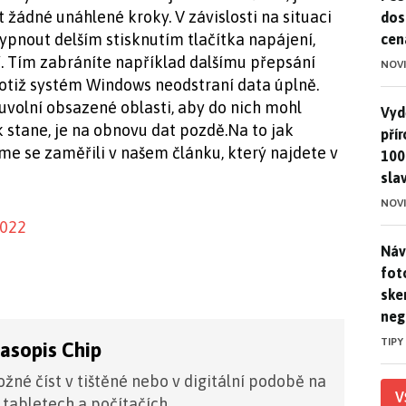
 žádné unáhlené kroky. V závislosti na situaci
dos
pnout delším stisknutím tlačítka napájení,
cen
. Tím zabráníte například dalšímu přepsání
NOV
totiž systém Windows neodstraní data úplně.
volní obsazené oblasti, aby do nich mohl
Vydě
Vydě
k stane, je na obnovu dat pozdě.Na to jak
pří
e se zaměřili v našem článku, který najdete v
100
sla
NOV
2022
Náv
Náv
fot
ske
neg
TIPY
časopis Chip
žné číst v tištěné nebo v digitální podobě na
V
 tabletech a počítačích.