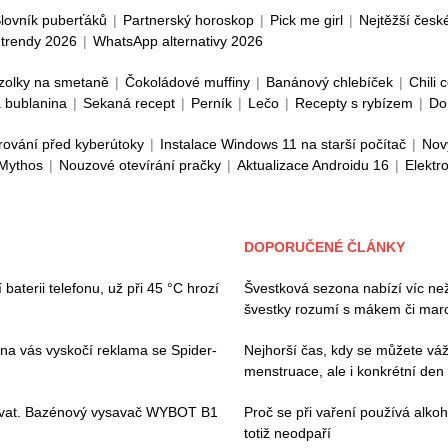
lovník puberťáků
|
Partnerský horoskop
|
Pick me girl
|
Nejtěžší česk
trendy 2026
|
WhatsApp alternativy 2026
zolky na smetaně
|
Čokoládové muffiny
|
Banánový chlebíček
|
Chili 
 bublanina
|
Sekaná recept
|
Perník
|
Lečo
|
Recepty s rybízem
|
Do
rování před kyberútoky
|
Instalace Windows 11 na starší počítač
|
Nov
 Mythos
|
Nouzové otevírání pračky
|
Aktualizace Androidu 16
|
Elektr
DOPORUČENÉ ČLÁNKY
baterii telefonu, už při 45 °C hrozí
Švestková sezona nabízí víc než 
švestky rozumí s mákem či ma
 na vás vyskočí reklama se Spider-
Nejhorší čas, kdy se můžete váž
menstruace, ale i konkrétní den
ívat. Bazénový vysavač WYBOT B1
Proč se při vaření používá alkoh
totiž neodpaří