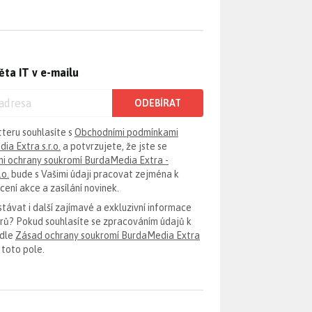
ěta IT v e-mailu
ODEBÍRAT
tteru souhlasíte s
Obchodními podmínkami
ia Extra s.r.o.
a potvrzujete, že jste se
i ochrany soukromí BurdaMedia Extra -
.o.
bude s Vašimi údaji pracovat zejména k
ení akce a zasílání novinek.
távat i další zajímavé a exkluzivní informace
erů? Pokud souhlasíte se zpracováním údajů k
odle
Zásad ochrany soukromí BurdaMedia Extra
 toto pole.