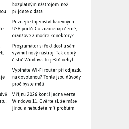
bezplatným nástrojem, než
snou
přijdete o data
Poznejte tajemství barevných
te
USB portů: Co znamenají černé,
oranžové a modré konektory?
.
Programátor si řekl dost a sám
yb,
vyvinul nový nástroj. Tak dobrý
čistič Windows tu ještě nebyl
Vypínáte Wi-Fi router při odjezdu
uje
na dovolenou? Tohle jsou důvody,
proč byste měli
rávě
V říjnu 2026 končí jedna verze
rtu.
Windows 11. Ověřte si, že máte
jinou a nebudete mít problém