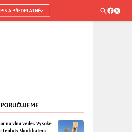
PIS A PŘEDPLATNÉ
PORUČUJEME
r na vlnu veder. Vysoké letní teploty škodí baterii telefonu, už
or na vlnu veder. Vysoké
í teploty škodí baterii