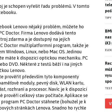
tele
oj je schopen vyřešit řadu problémů. V tomto
poš
otebooku.
TIPY
tebook Lenovo nějaký problém, můžete ho
BMW
BMW
PC Doctor. Firma Lenovo dodává tento
nas
roj zdarma a je dostupný na jejích
iX3
PC Doctor multiplatformní program, takže je
ELE
tém Windows, Linux, nebo Mac OS. Jedinou
 že máte k dispozici optickou mechaniku. PC
Rec
Rec
nebo DVD. Některé z testů běží i na jiných
můž
ačkou Lenovo.
vys
e prověřit především tyto komponenty
spo
paměťové moduly, pevný disk, WLAN kartu,
TES
ást, rozhraní a procesor. Navíc je k dispozici
eré prověří celkový stav počítače. Aplikace se
si program PC Doctor stáhnete (bohužel je k
V
ebových stránkách Lenova. Snadno ho rychle