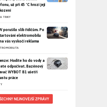
fonu, už při 45 °C hrozí její
kození
 A TRIKY
 porušilo slib řidičům. Po nastartování elektromobilu iX3 na 
 porušilo slib řidičům. Po
tartování elektromobilu
 na vás vyskočí reklama
KTROMOBILITA
enze: Hodíte ho do vody a můžete odpočívat. Bazénový vysava
enze: Hodíte ho do vody a
ete odpočívat. Bazénový
avač WYBOT B1 ušetří
ustu práce
TY
ŠECHNY NEJNOVĚJŠÍ ZPRÁVY