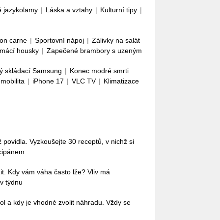
é jazykolamy
|
Láska a vztahy
|
Kulturní tipy
|
con carne
|
Sportovní nápoj
|
Zálivky na salát
mácí housky
|
Zapečené brambory s uzeným
ý skládací Samsung
|
Konec modré smrti
omobilita
|
iPhone 17
|
VLC TV
|
Klimatizace
povidla. Vyzkoušejte 30 receptů, v nichž si
rcipánem
it. Kdy vám váha často lže? Vliv má
 v týdnu
ol a kdy je vhodné zvolit náhradu. Vždy se