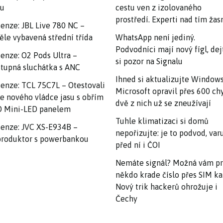
nu
cestu ven z izolovaného
prostředí. Experti nad tím ža
enze: JBL Live 780 NC –
ěle vybavená střední třída
WhatsApp není jediný.
Podvodníci mají nový fígl, dej
enze: O2 Pods Ultra –
si pozor na Signalu
tupná sluchátka s ANC
Ihned si aktualizujte Windows
enze: TCL 75C7L – Otestovali
Microsoft opravil přes 600 ch
e nového vládce jasu s obřím
dvě z nich už se zneužívají
 Mini-LED panelem
Tuhle klimatizaci si domů
enze: JVC XS-E934B –
nepořizujte: je to podvod, var
roduktor s powerbankou
před ní i ČOI
Nemáte signál? Možná vám p
někdo krade číslo přes SIM ka
Nový trik hackerů ohrožuje i
Čechy