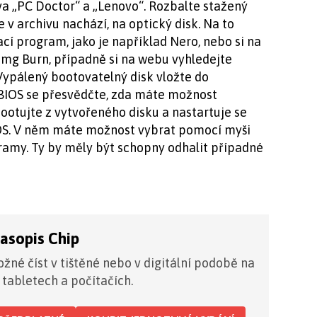
va „PC Doctor“ a „Lenovo“. Rozbalte stažený
e v archivu nachází, na optický disk. Na to
í program, jako je například Nero, nebo si na
mg Burn, případně si na webu vyhledejte
ypálený bootovatelný disk vložte do
 BIOS se přesvědčte, zda máte možnost
otujte z vytvořeného disku a nastartuje se
S. V něm máte možnost vybrat pomocí myši
ramy. Ty by měly být schopny odhalit případné
časopis Chip
žné číst v tištěné nebo v digitální podobě na
 tabletech a počítačích.