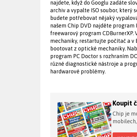
najdete, když do Googlu zadáte slo
archiv a vypalte ISO soubor, který s
budete potřebovat nějaký vypalovac
našem Chip DVD najděte program I
freewarový program CDBurnerXP. V
mechaniky, restartujte počítač a v
bootovat z optické mechaniky. Nabo
program PC Doctor s rozhraním DO
různé diagnostické nástroje a prog
hardwarové problémy.
Koupit 
Chip je mo
mobilech,