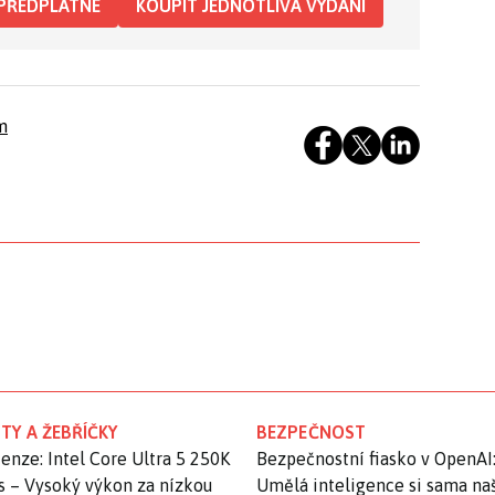
PŘEDPLATNÉ
KOUPIT JEDNOTLIVÁ VYDÁNÍ
m
TY A ŽEBŘÍČKY
BEZPEČNOST
enze: Intel Core Ultra 5 250K
Bezpečnostní fiasko v OpenAI
s – Vysoký výkon za nízkou
Umělá inteligence si sama na