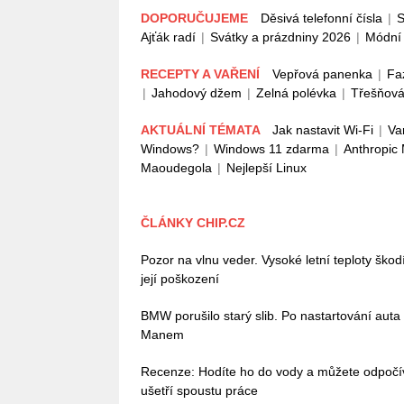
DOPORUČUJEME
Děsivá telefonní čísla
|
S
Ajťák radí
|
Svátky a prázdniny 2026
|
Módní 
RECEPTY A VAŘENÍ
Vepřová panenka
|
Fa
|
Jahodový džem
|
Zelná polévka
|
Třešňová
AKTUÁLNÍ TÉMATA
Jak nastavit Wi-Fi
|
Va
Windows?
|
Windows 11 zdarma
|
Anthropic
Maoudegola
|
Nejlepší Linux
ČLÁNKY CHIP.CZ
Pozor na vlnu veder. Vysoké letní teploty škodí 
její poškození
BMW porušilo starý slib. Po nastartování auta
Manem
Recenze: Hodíte ho do vody a můžete odpoč
ušetří spoustu práce