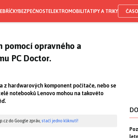
EBŘÍČKY
BEZPEČNOST
ELEKTROMOBILITA
TIPY A TRIKY
ČASO
m pomocí opravného a
mu PC Doctor.
dna z hardwarových komponent počítače, nebo se
atelé notebooků Lenovo mohou na takovéto
ěď.
DO
hip.cz do Google zpráv,
stačí jedno kliknutí!
Pozo
Poz
letn