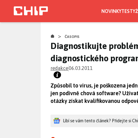
Přejít
k
NOVINKY
TESTY
Ž
hlavnímu
obsahu
>
ČASOPIS
Diagnostikujte problé
diagnostického progra
redakce
06.03.2011
Způsobil to virus, je poškozena je
jen podivně chová software? Uživ
otázky získat kvalifikovanou odpov
Líbí se vám tento článek? Přidejte si C