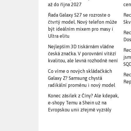
až do října 2027
ce
Řada Galaxy S27 se rozroste o
Rec
čtvrtý model. Nový telefon může
Skv
být ideálním mixem pro masy i
Rec
Ultra elitu
Dos
Nejlepším 3D tiskárnám vládne
Rec
česká značka. V porovnání vítězí
jsm
kvalitou, ale levná rozhodně není
SQD
Co víme o nových skládačkách
Rec
Galaxy Z? Samsung chystá
Rep
radikální proměnu i nový model
Konec zásilek z Číny? Ale kdepak,
e-shopy Temu a Shein už na
Evropskou unii zřejmě vyzrály