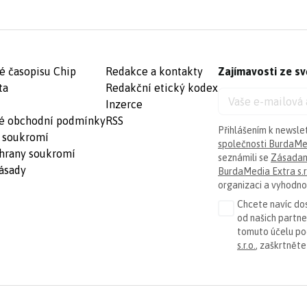
é časopisu Chip
Redakce a kontakty
Zajímavosti ze sv
ta
Redakční etický kodex
Inzerce
é obchodní podmínky
RSS
Přihlášením k newsle
 soukromí
společnosti BurdaMed
hrany soukromí
seznámili se
Zásadam
ásady
BurdaMedia Extra s.r
organizaci a vyhodnoc
Chcete navíc dos
od našich partn
tomuto účelu p
s.r.o.
, zaškrtněte