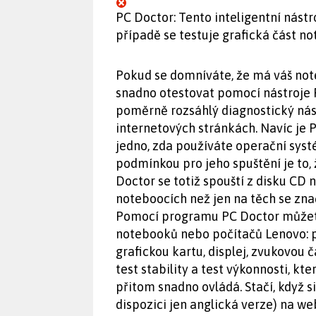
PC Doctor: Tento inteligentní nástr
případě se testuje grafická část n
Pokud se domníváte, že má váš no
snadno otestovat pomocí nástroje 
poměrně rozsáhlý diagnostický nást
internetových stránkách. Navíc je 
jedno, zda používáte operační sys
podmínkou pro jeho spuštění je to,
Doctor se totiž spouští z disku CD 
noteboocích než jen na těch se zn
Pomocí programu PC Doctor můžet
notebooků nebo počítačů Lenovo: 
grafickou kartu, displej, zvukovou č
test stability a test výkonnosti, kt
přitom snadno ovládá. Stačí, když 
dispozici jen anglická verze) na w