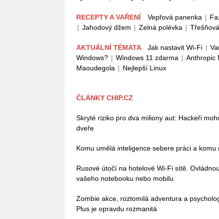
RECEPTY A VAŘENÍ
Vepřová panenka
|
Fa
|
Jahodový džem
|
Zelná polévka
|
Třešňová
AKTUÁLNÍ TÉMATA
Jak nastavit Wi-Fi
|
Va
Windows?
|
Windows 11 zdarma
|
Anthropic
Maoudegola
|
Nejlepší Linux
ČLÁNKY CHIP.CZ
Skryté riziko pro dva miliony aut: Hackeři mo
dveře
Komu umělá inteligence sebere práci a komu n
Rusové útočí na hotelové Wi-Fi sítě. Ovládn
vašeho notebooku nebo mobilu
Zombie akce, roztomilá adventura a psycholo
Plus je opravdu rozmanitá