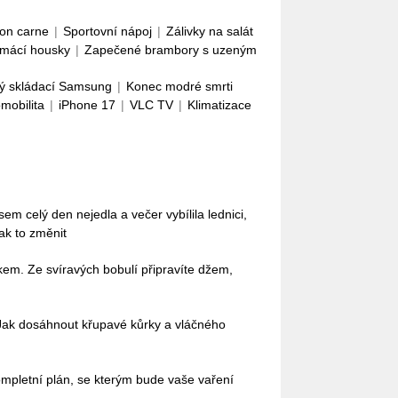
con carne
|
Sportovní nápoj
|
Zálivky na salát
mácí housky
|
Zapečené brambory s uzeným
ý skládací Samsung
|
Konec modré smrti
omobilita
|
iPhone 17
|
VLC TV
|
Klimatizace
em celý den nejedla a večer vybílila lednici,
ak to změnit
em. Ze svíravých bobulí připravíte džem,
Jak dosáhnout křupavé kůrky a vláčného
mpletní plán, se kterým bude vaše vaření