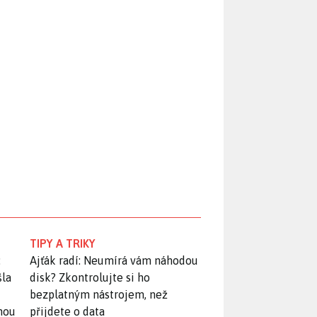
TIPY A TRIKY
:
Ajťák radí: Neumírá vám náhodou
šla
disk? Zkontrolujte si ho
bezplatným nástrojem, než
snou
přijdete o data