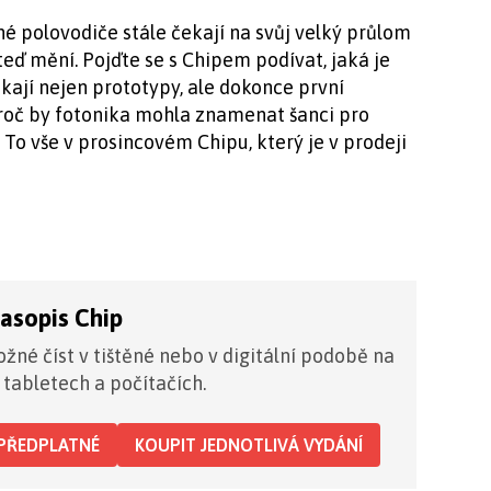
né polovodiče stále čekají na svůj velký průlom
 teď mění. Pojďte se s Chipem podívat, jaká je
kají nejen prototypy, ale dokonce první
proč by fotonika mohla znamenat šanci pro
 To vše v prosincovém Chipu, který je v prodeji
časopis Chip
žné číst v tištěné nebo v digitální podobě na
 tabletech a počítačích.
PŘEDPLATNÉ
KOUPIT JEDNOTLIVÁ VYDÁNÍ