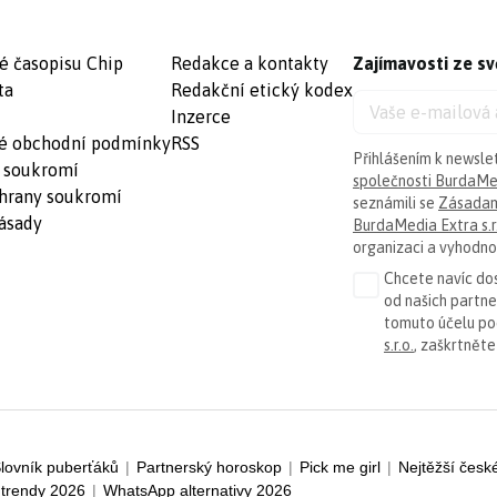
é časopisu Chip
Redakce a kontakty
Zajímavosti ze sv
ta
Redakční etický kodex
Inzerce
é obchodní podmínky
RSS
Přihlášením k newsle
 soukromí
společnosti BurdaMed
hrany soukromí
seznámili se
Zásadam
ásady
BurdaMedia Extra s.r
organizaci a vyhodnoc
Chcete navíc dos
od našich partn
tomuto účelu p
s.r.o.
, zaškrtněte
lovník puberťáků
|
Partnerský horoskop
|
Pick me girl
|
Nejtěžší česk
trendy 2026
|
WhatsApp alternativy 2026