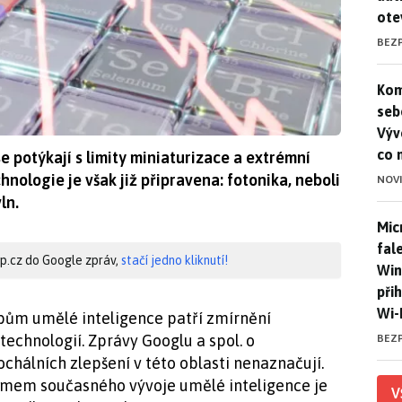
ote
BEZ
Kom
Kom
seb
Výv
co 
 potýkají s limity miniaturizace a extrémní
nologie je však již připravena: fotonika, neboli
NOV
ln.
Mic
Mic
fal
hip.cz do Google zpráv,
stačí jedno kliknutí!
Win
při
Wi-
bům umělé inteligence patří zmírnění
chnologií. Zprávy Googlu a spol. o
BEZ
ochálních zlepšení v této oblasti nenaznačují.
émem současného vývoje umělé inteligence je
V