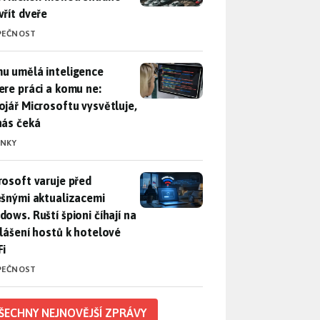
vřít dveře
PEČNOST
u umělá inteligence sebere práci a komu ne: Vývojář Microsoft
u umělá inteligence
ere práci a komu ne:
ojář Microsoftu vysvětluje,
nás čeká
INKY
rosoft varuje před falešnými aktualizacemi Windows. Ruští špio
rosoft varuje před
ešnými aktualizacemi
dows. Ruští špioni číhají na
hlášení hostů k hotelové
Fi
PEČNOST
ŠECHNY NEJNOVĚJŠÍ ZPRÁVY