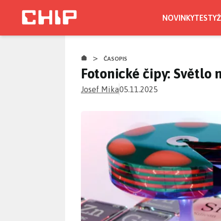
Přejít
k
NOVINKY
TESTY
Ž
hlavnímu
obsahu
>
ČASOPIS
Fotonické čipy: Světlo
Josef Mika
05.11.2025