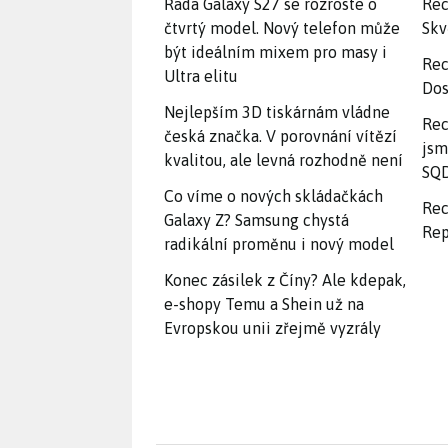
Řada Galaxy S27 se rozroste o
Rec
čtvrtý model. Nový telefon může
Skv
být ideálním mixem pro masy i
Rec
Ultra elitu
Dos
Nejlepším 3D tiskárnám vládne
Rec
česká značka. V porovnání vítězí
jsm
kvalitou, ale levná rozhodně není
SQD
Co víme o nových skládačkách
Rec
Galaxy Z? Samsung chystá
Rep
radikální proměnu i nový model
Konec zásilek z Číny? Ale kdepak,
e-shopy Temu a Shein už na
Evropskou unii zřejmě vyzrály