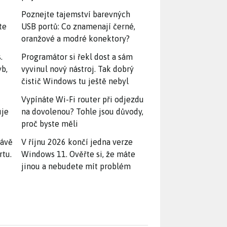
Poznejte tajemství barevných
te
USB portů: Co znamenají černé,
oranžové a modré konektory?
.
Programátor si řekl dost a sám
yb,
vyvinul nový nástroj. Tak dobrý
čistič Windows tu ještě nebyl
Vypínáte Wi-Fi router při odjezdu
uje
na dovolenou? Tohle jsou důvody,
proč byste měli
rávě
V říjnu 2026 končí jedna verze
rtu.
Windows 11. Ověřte si, že máte
jinou a nebudete mít problém