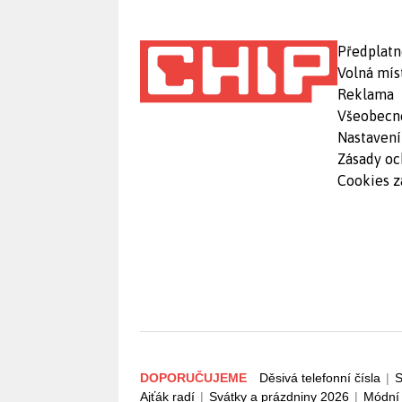
Předplatn
Volná mís
Reklama
Všeobecn
Nastavení
Zásady oc
Cookies z
DOPORUČUJEME
Děsivá telefonní čísla
|
S
Ajťák radí
|
Svátky a prázdniny 2026
|
Módní 