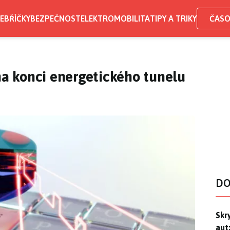
EBŘÍČKY
BEZPEČNOST
ELEKTROMOBILITA
TIPY A TRIKY
ČASO
 na konci energetického tunelu
DO
Skr
Skr
aut