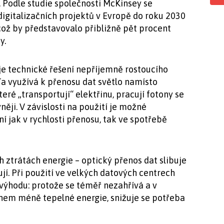
. Podle studie společnosti McKinsey se
digitalizačních projektů v Evropě do roku 2030
což by představovalo přibližně pět procent
y.
uje technické řešení nepříjemně rostoucího
Ta využívá k přenosu dat světlo namísto
teré „transportují“ elektřinu, pracují fotony se
ji. V závislosti na použití je možné
 jak v rychlosti přenosu, tak ve spotřebě
 ztrátách energie – optický přenos dat slibuje
jí. Při použití ve velkých datových centrech
výhodu: protože se téměř nezahřívá a v
hem méně tepelné energie, snižuje se potřeba