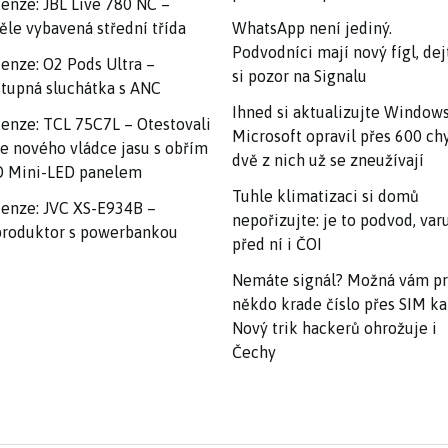
enze: JBL Live 780 NC –
ěle vybavená střední třída
WhatsApp není jediný.
Podvodníci mají nový fígl, dej
enze: O2 Pods Ultra –
si pozor na Signalu
tupná sluchátka s ANC
Ihned si aktualizujte Windows
enze: TCL 75C7L – Otestovali
Microsoft opravil přes 600 ch
e nového vládce jasu s obřím
dvě z nich už se zneužívají
 Mini-LED panelem
Tuhle klimatizaci si domů
enze: JVC XS-E934B –
nepořizujte: je to podvod, var
roduktor s powerbankou
před ní i ČOI
Nemáte signál? Možná vám p
někdo krade číslo přes SIM ka
Nový trik hackerů ohrožuje i
Čechy