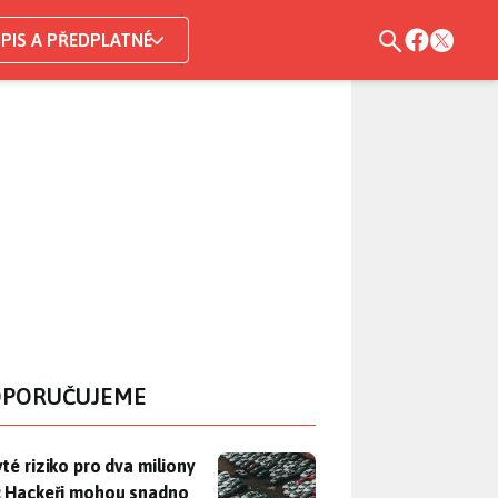
PIS A PŘEDPLATNÉ
PORUČUJEME
yté riziko pro dva miliony aut: Hackeři mohou snadno otevřít d
yté riziko pro dva miliony
: Hackeři mohou snadno