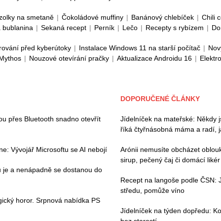
zolky na smetaně
|
Čokoládové muffiny
|
Banánový chlebíček
|
Chili 
 bublanina
|
Sekaná recept
|
Perník
|
Lečo
|
Recepty s rybízem
|
Do
rování před kyberútoky
|
Instalace Windows 11 na starší počítač
|
Nov
 Mythos
|
Nouzové otevírání pračky
|
Aktualizace Androidu 16
|
Elektr
DOPORUČENÉ ČLÁNKY
hou přes Bluetooth snadno otevřít
Jídelníček na mateřské: Někdy js
říká čtyřnásobná máma a radí, j
e: Vývojář Microsoftu se AI nebojí
Arónii nemusíte obcházet oblouk
sirup, pečený čaj či domácí likér
ou je a nenápadně se dostanou do
Recept na langoše podle ČSN: 
středu, pomůže víno
gický horor. Srpnová nabídka PS
Jídelníček na týden dopředu: Ko
bez starostí