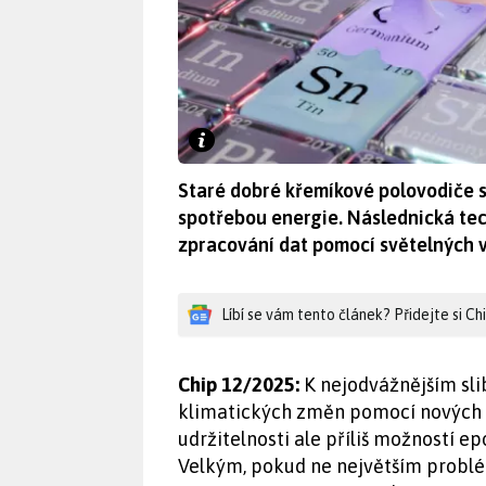
Staré dobré křemíkové polovodiče se
spotřebou energie. Následnická tech
zpracování dat pomocí světelných v
Líbí se vám tento článek? Přidejte si C
Chip 12/2025:
K nejodvážnějším sli
klimatických změn pomocí nových te
udržitelnosti ale příliš možností ep
Velkým, pokud ne největším probl