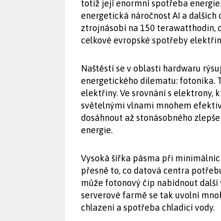
totiž její enormní spotřeba energie
energetická náročnost AI a dalších 
ztrojnásobí na 150 terawatthodin, 
celkové evropské spotřeby elektřin
Naštěstí se v oblasti hardwaru rýs
energetického dilematu: fotonika. 
elektřiny. Ve srovnání s elektrony, k
světelnými vlnami mnohem efektivně
dosáhnout až stonásobného zlepšení
energie.
Vysoká šířka pásma při minimálních
přesně to, co datová centra potřebu
může fotonový čip nabídnout další 
serverové farmě se tak uvolní mno
chlazení a spotřeba chladicí vody.