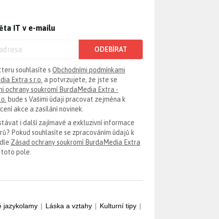
ěta IT v e-mailu
ODEBÍRAT
tteru souhlasíte s
Obchodními podmínkami
ia Extra s.r.o.
a potvrzujete, že jste se
i ochrany soukromí BurdaMedia Extra -
.o.
bude s Vašimi údaji pracovat zejména k
ení akce a zasílání novinek.
távat i další zajímavé a exkluzivní informace
erů? Pokud souhlasíte se zpracováním údajů k
odle
Zásad ochrany soukromí BurdaMedia Extra
 toto pole.
é jazykolamy
|
Láska a vztahy
|
Kulturní tipy
|