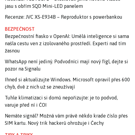
jasu s obřím SQD Mini-LED panelem
Recenze: JVC XS-E934B – Reproduktor s powerbankou
BEZPEČNOST
Bezpečnostní fiasko v OpenAI: Umělá inteligence si sama
našla cestu ven z izolovaného prostředí. Experti nad tím
žasnou
WhatsApp není jediný. Podvodníci mají nový fígl, dejte si
pozor na Signalu
Ihned si aktualizujte Windows. Microsoft opravil přes 600
chyb, dvě z nich už se zneužívají
Tuhle klimatizaci si domů nepořizujte: je to podvod,
varuje před ní i ČOI
Nemáte signál? Možná vám právě někdo krade číslo přes
SIM kartu. Nový trik hackerů ohrožuje i Čechy