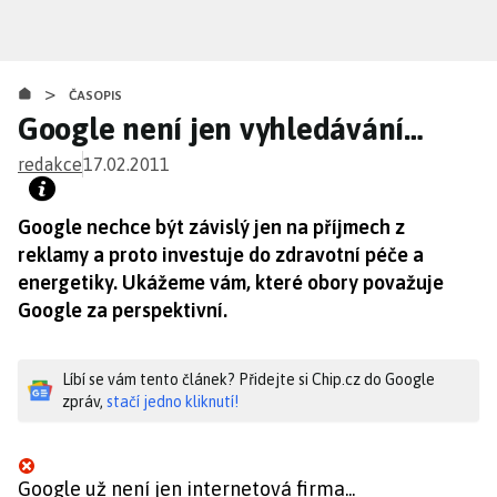
Přejít
k
hlavnímu
>
obsahu
ČASOPIS
Google není jen vyhledávání…
redakce
17.02.2011
Google nechce být závislý jen na příjmech z
reklamy a proto investuje do zdravotní péče a
energetiky. Ukážeme vám, které obory považuje
Google za perspektivní.
Líbí se vám tento článek? Přidejte si Chip.cz do Google
zpráv,
stačí jedno kliknutí!
Google už není jen internetová firma...