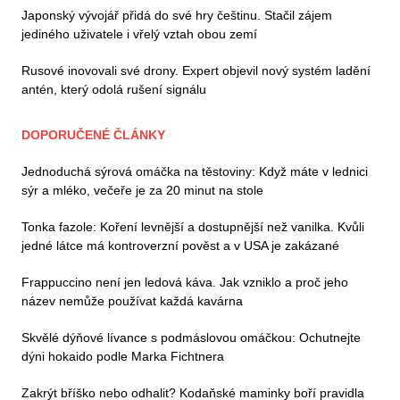
Japonský vývojář přidá do své hry češtinu. Stačil zájem
jediného uživatele i vřelý vztah obou zemí
Rusové inovovali své drony. Expert objevil nový systém ladění
antén, který odolá rušení signálu
DOPORUČENÉ ČLÁNKY
Jednoduchá sýrová omáčka na těstoviny: Když máte v lednici
sýr a mléko, večeře je za 20 minut na stole
Tonka fazole: Koření levnější a dostupnější než vanilka. Kvůli
jedné látce má kontroverzní pověst a v USA je zakázané
Frappuccino není jen ledová káva. Jak vzniklo a proč jeho
název nemůže používat každá kavárna
Skvělé dýňové lívance s podmáslovou omáčkou: Ochutnejte
dýni hokaido podle Marka Fichtnera
Zakrýt bříško nebo odhalit? Kodaňské maminky boří pravidla