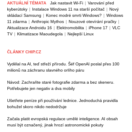
AKTUÁLNÍ TÉMATA
Jak nastavit Wi-Fi
|
Varování před
kyberútoky
|
Instalace Windows 11 na starší počítač
|
Nový
skládací Samsung
|
Konec modré smrti Windows?
|
Windows
11 zdarma
|
Anthropic Mythos
|
Nouzové otevírání pračky
|
Aktualizace Androidu 16
|
Elektromobilita
|
iPhone 17
|
VLC
TV
|
Klimatizace Maoudegola
|
Nejlepší Linux
ČLÁNKY CHIP.CZ
Vydělal na AI, teď střeží přírodu. Šéf OpenAI poslal přes 100
milionů na záchranu slavného orlího páru
Návod: Zachraňte staré fotografie zdarma a bez skeneru.
Potřebujete jen negativ a dva mobily
Ušetřete peníze při používání lednice. Jednoduchá pravidla
bohužel skoro nikdo nedodržuje
Začala platit evropská regulace umělé inteligence. AI obsah
musí být označený, jinak hrozí astronomické pokuty