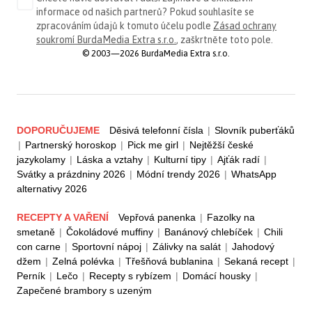
informace od našich partnerů? Pokud souhlasíte se
zpracováním údajů k tomuto účelu podle
Zásad ochrany
soukromí BurdaMedia Extra s.r.o.
, zaškrtněte toto pole.
© 2003—2026 BurdaMedia Extra s.r.o.
DOPORUČUJEME
Děsivá telefonní čísla
|
Slovník puberťáků
|
Partnerský horoskop
|
Pick me girl
|
Nejtěžší české
jazykolamy
|
Láska a vztahy
|
Kulturní tipy
|
Ajťák radí
|
Svátky a prázdniny 2026
|
Módní trendy 2026
|
WhatsApp
alternativy 2026
RECEPTY A VAŘENÍ
Vepřová panenka
|
Fazolky na
smetaně
|
Čokoládové muffiny
|
Banánový chlebíček
|
Chili
con carne
|
Sportovní nápoj
|
Zálivky na salát
|
Jahodový
džem
|
Zelná polévka
|
Třešňová bublanina
|
Sekaná recept
|
Perník
|
Lečo
|
Recepty s rybízem
|
Domácí housky
|
Zapečené brambory s uzeným