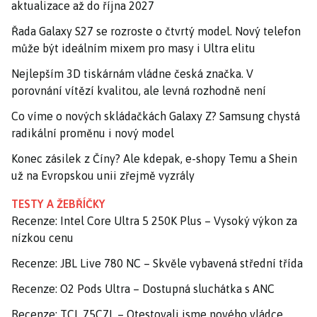
aktualizace až do října 2027
Řada Galaxy S27 se rozroste o čtvrtý model. Nový telefon
může být ideálním mixem pro masy i Ultra elitu
Nejlepším 3D tiskárnám vládne česká značka. V
porovnání vítězí kvalitou, ale levná rozhodně není
Co víme o nových skládačkách Galaxy Z? Samsung chystá
radikální proměnu i nový model
Konec zásilek z Číny? Ale kdepak, e-shopy Temu a Shein
už na Evropskou unii zřejmě vyzrály
TESTY A ŽEBŘÍČKY
Recenze: Intel Core Ultra 5 250K Plus – Vysoký výkon za
nízkou cenu
Recenze: JBL Live 780 NC – Skvěle vybavená střední třída
Recenze: O2 Pods Ultra – Dostupná sluchátka s ANC
Recenze: TCL 75C7L – Otestovali jsme nového vládce