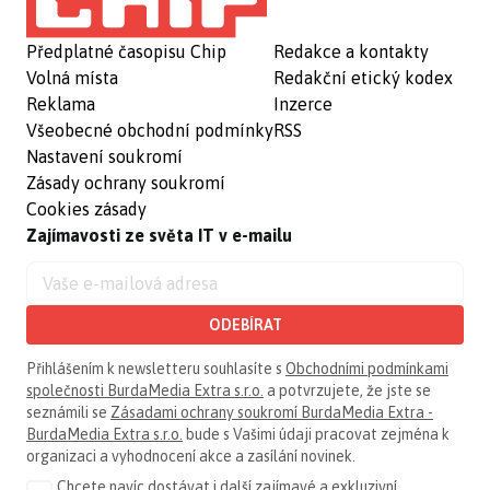
Předplatné časopisu Chip
Redakce a kontakty
Volná místa
Redakční etický kodex
Reklama
Inzerce
Všeobecné obchodní podmínky
RSS
Nastavení soukromí
Zásady ochrany soukromí
Cookies zásady
Zajímavosti ze světa IT v e-mailu
ODEBÍRAT
Přihlášením k newsletteru souhlasíte s
Obchodními podmínkami
společnosti BurdaMedia Extra s.r.o.
a potvrzujete, že jste se
seznámili se
Zásadami ochrany soukromí BurdaMedia Extra -
BurdaMedia Extra s.r.o.
bude s Vašimi údaji pracovat zejména k
organizaci a vyhodnocení akce a zasílání novinek.
Chcete navíc dostávat i další zajímavé a exkluzivní