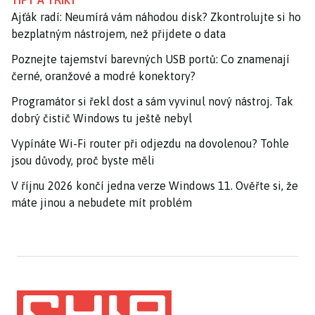
TIPY A TRIKY
Ajťák radí: Neumírá vám náhodou disk? Zkontrolujte si ho
bezplatným nástrojem, než přijdete o data
Poznejte tajemství barevných USB portů: Co znamenají
černé, oranžové a modré konektory?
Programátor si řekl dost a sám vyvinul nový nástroj. Tak
dobrý čistič Windows tu ještě nebyl
Vypínáte Wi-Fi router při odjezdu na dovolenou? Tohle
jsou důvody, proč byste měli
V říjnu 2026 končí jedna verze Windows 11. Ověřte si, že
máte jinou a nebudete mít problém