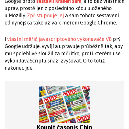
Google proto
sestavil Kraken sám
, a to bez vlastních
úprav, prostě jen z posledního kódu uloženého
u Mozilly.
Zpřístupňuje jej
a sám tohoto sestavení
od nynějška také užívá k měření Google Chrome.
I
vlastní měřič javascriptového vykonavače V8
prý
Google udržuje, vyvíjí a upravuje průběžně tak, aby
mu spolehlivě sloužil za měřítko, proti kterému se
výkon JavaScriptu snaží zvyšovat. O to totiž
nakonec jde.
Koupit časopis Chip