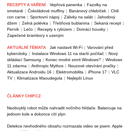
RECEPTY A VAŘENÍ
Vepřová panenka
|
Fazolky na
smetaně
|
Čokoládové muffiny
|
Banánový chlebíček
|
Chili
con carne
|
Sportovní nápoj
|
Zálivky na salát
|
Jahodový
džem
|
Zelná polévka
|
Třešňová bublanina
|
Sekaná recept
|
Perník
|
Lečo
|
Recepty s rybízem
|
Domácí housky
|
Zapečené brambory s uzeným
AKTUÁLNÍ TÉMATA
Jak nastavit Wi-Fi
|
Varování před
kyberútoky
|
Instalace Windows 11 na starší počítač
|
Nový
skládací Samsung
|
Konec modré smrti Windows?
|
Windows
11 zdarma
|
Anthropic Mythos
|
Nouzové otevírání pračky
|
Aktualizace Androidu 16
|
Elektromobilita
|
iPhone 17
|
VLC
TV
|
Klimatizace Maoudegola
|
Nejlepší Linux
ČLÁNKY CHIP.CZ
Neobvyklý robot může nahradit nočního hlídače. Balancuje na
jednom kole a dokonce cítí plyn
Detekce nevhodného obsahu rozmazala video se psem. Apple