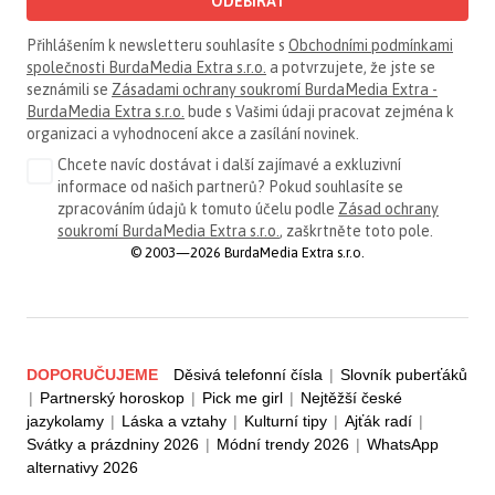
ODEBÍRAT
Přihlášením k newsletteru souhlasíte s
Obchodními podmínkami
společnosti BurdaMedia Extra s.r.o.
a potvrzujete, že jste se
seznámili se
Zásadami ochrany soukromí BurdaMedia Extra -
BurdaMedia Extra s.r.o.
bude s Vašimi údaji pracovat zejména k
organizaci a vyhodnocení akce a zasílání novinek.
Chcete navíc dostávat i další zajímavé a exkluzivní
informace od našich partnerů? Pokud souhlasíte se
zpracováním údajů k tomuto účelu podle
Zásad ochrany
soukromí BurdaMedia Extra s.r.o.
, zaškrtněte toto pole.
© 2003—2026 BurdaMedia Extra s.r.o.
DOPORUČUJEME
Děsivá telefonní čísla
|
Slovník puberťáků
|
Partnerský horoskop
|
Pick me girl
|
Nejtěžší české
jazykolamy
|
Láska a vztahy
|
Kulturní tipy
|
Ajťák radí
|
Svátky a prázdniny 2026
|
Módní trendy 2026
|
WhatsApp
alternativy 2026