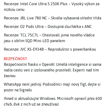
Recenze: Intel Core Ultra 5 250K Plus – Vysoký výkon za
nízkou cenu
Recenze: JBL Live 780 NC – Skvěle vybavená střední třída
Recenze: O2 Pods Ultra – Dostupná sluchátka s ANC
Recenze: TCL 75C7L – Otestovali jsme nového vládce
jasu s obřím SQD Mini-LED panelem
Recenze: JVC XS-E934B – Reproduktor s powerbankou
BEZPEČNOST
Bezpečnostní fiasko v OpenAI: Umělá inteligence si sama
našla cestu ven z izolovaného prostředí. Experti nad tím
žasnou
WhatsApp není jediný. Podvodníci mají nový fígl, dejte si
pozor na Signalu
Ihned si aktualizujte Windows. Microsoft opravil přes 600
chyb, dvě z nich už se zneužívají