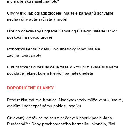
mu na bříšku našel „nahotu“
Chytrý trik, jak odradit zloděje: Majitelé karavanů schválně
nechávají v autě svůj starý mobil
Dlouho očekávaný upgrade Samsung Galaxy: Baterie u S27
poskočí na novou úroveň
Robotický kentaur děsí. Dvoumetrový robot má ale
zachraňovat životy
Futuristické taxi bez řidiče je zase o krok blíž. Bude si s vámi
povídat a řekne, kolem kterých památek jedete
DOPORUČENÉ ČLÁNKY
Pitný režim má své hranice. Nadbytek vody může vést k únavě,
otokům i nebezpečnému poklesu sodíku
Grilovaný květák se salsou z pečených paprik podle Jana
Punčocháře: Doby prachsprostého hermelínu skončily, říká