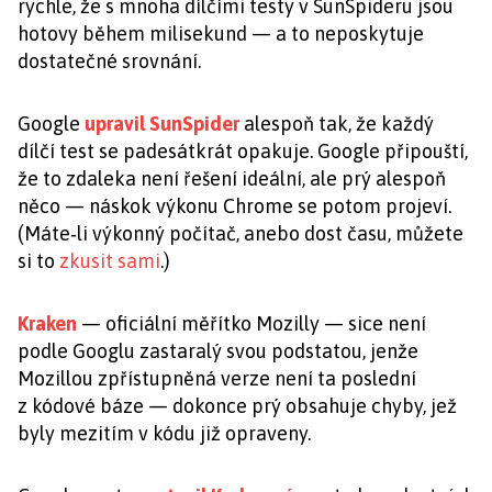
rychle, že s mnoha dílčími testy v SunSpideru jsou
hotovy během milisekund — a to neposkytuje
dostatečné srovnání.
Google
upravil SunSpider
alespoň tak, že každý
dílčí test se padesátkrát opakuje. Google připouští,
že to zdaleka není řešení ideální, ale prý alespoň
něco — náskok výkonu Chrome se potom projeví.
(Máte‑li výkonný počítač, anebo dost času, můžete
si to
zkusit sami
.)
Kraken
— oficiální měřítko Mozilly — sice není
podle Googlu zastaralý svou podstatou, jenže
Mozillou zpřístupněná verze není ta poslední
z kódové báze — dokonce prý obsahuje chyby, jež
byly mezitím v kódu již opraveny.