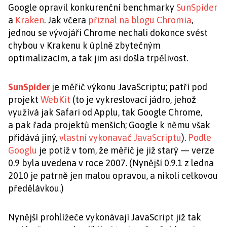
Google opravil konkurenční benchmarky
SunSpider
a
Kraken
. Jak včera
přiznal na blogu Chromia
,
jednou se vývojáři Chrome nechali dokonce svést
chybou v Krakenu k úplně zbytečným
optimalizacím, a tak jim asi došla trpělivost.
SunSpider
je měřič výkonu JavaScriptu; patří pod
projekt
WebKit
(to je vykreslovací jádro, jehož
využívá jak Safari od Applu, tak Google Chrome,
a pak řada projektů menších; Google k němu však
přidává jiný,
vlastní vykonavač JavaScriptu
).
Podle
Googlu
je potíž v tom, že měřič je již starý — verze
0.9 byla uvedena v roce 2007. (Nynější 0.9.1 z ledna
2010 je patrně jen malou opravou, a nikoli celkovou
předělávkou.)
Nynější prohlížeče vykonávají JavaScript již tak