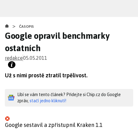
Přejít
k
hlavnímu
>
obsahu
ČASOPIS
Google opravil benchmarky
ostatních
redakce
05.05.2011
Už s nimi prostě ztratil trpělivost.
Líbí se vám tento článek? Přidejte si Chip.cz do Google
zpráv,
stačí jedno kliknutí!
Google sestavil a zpřístupnil Kraken 1.1