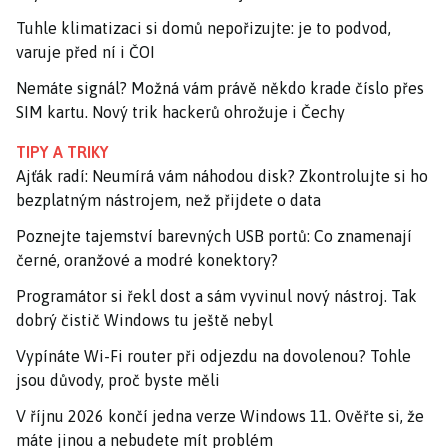
Tuhle klimatizaci si domů nepořizujte: je to podvod,
varuje před ní i ČOI
Nemáte signál? Možná vám právě někdo krade číslo přes
SIM kartu. Nový trik hackerů ohrožuje i Čechy
TIPY A TRIKY
Ajťák radí: Neumírá vám náhodou disk? Zkontrolujte si ho
bezplatným nástrojem, než přijdete o data
Poznejte tajemství barevných USB portů: Co znamenají
černé, oranžové a modré konektory?
Programátor si řekl dost a sám vyvinul nový nástroj. Tak
dobrý čistič Windows tu ještě nebyl
Vypínáte Wi-Fi router při odjezdu na dovolenou? Tohle
jsou důvody, proč byste měli
V říjnu 2026 končí jedna verze Windows 11. Ověřte si, že
máte jinou a nebudete mít problém