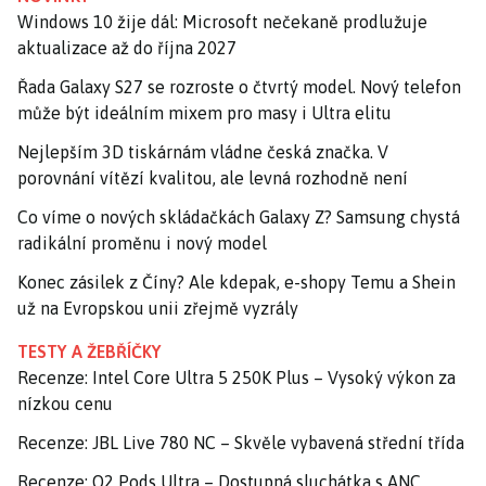
Windows 10 žije dál: Microsoft nečekaně prodlužuje
aktualizace až do října 2027
Řada Galaxy S27 se rozroste o čtvrtý model. Nový telefon
může být ideálním mixem pro masy i Ultra elitu
Nejlepším 3D tiskárnám vládne česká značka. V
porovnání vítězí kvalitou, ale levná rozhodně není
Co víme o nových skládačkách Galaxy Z? Samsung chystá
radikální proměnu i nový model
Konec zásilek z Číny? Ale kdepak, e-shopy Temu a Shein
už na Evropskou unii zřejmě vyzrály
TESTY A ŽEBŘÍČKY
Recenze: Intel Core Ultra 5 250K Plus – Vysoký výkon za
nízkou cenu
Recenze: JBL Live 780 NC – Skvěle vybavená střední třída
Recenze: O2 Pods Ultra – Dostupná sluchátka s ANC