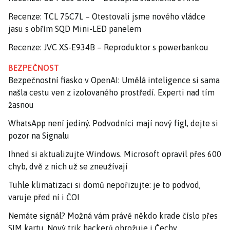
Recenze: TCL 75C7L – Otestovali jsme nového vládce
jasu s obřím SQD Mini-LED panelem
Recenze: JVC XS-E934B – Reproduktor s powerbankou
BEZPEČNOST
Bezpečnostní fiasko v OpenAI: Umělá inteligence si sama
našla cestu ven z izolovaného prostředí. Experti nad tím
žasnou
WhatsApp není jediný. Podvodníci mají nový fígl, dejte si
pozor na Signalu
Ihned si aktualizujte Windows. Microsoft opravil přes 600
chyb, dvě z nich už se zneužívají
Tuhle klimatizaci si domů nepořizujte: je to podvod,
varuje před ní i ČOI
Nemáte signál? Možná vám právě někdo krade číslo přes
SIM kartu. Nový trik hackerů ohrožuje i Čechy