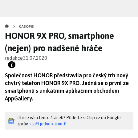
Přejít
k
hlavnímu
>
obsahu
ČASOPIS
HONOR 9X PRO, smartphone
(nejen) pro nadšené hráče
redakce
31.07.2020
Společnost HONOR představila pro český trh nový
chytrý telefon HONOR 9X PRO. Jedná se o první ze
smartphonů s unikátním aplikačním obchodem
AppGallery.
Líbí se vám tento článek? Přidejte si Chip.cz do Google
zpráv,
stačí jedno kliknutí!