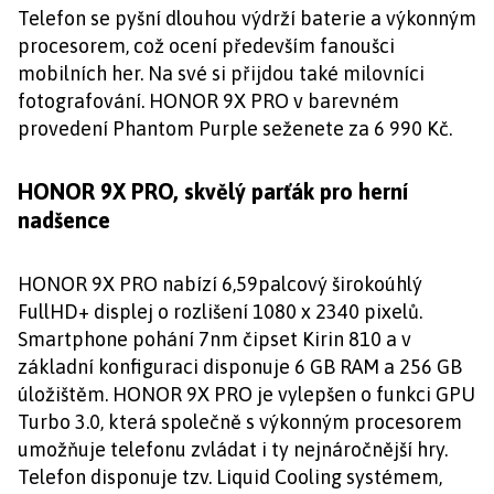
Telefon se pyšní dlouhou výdrží baterie a výkonným
procesorem, což ocení především fanoušci
mobilních her. Na své si přijdou také milovníci
fotografování. HONOR 9X PRO v barevném
provedení Phantom Purple seženete za 6 990 Kč.
HONOR 9X PRO, skvělý parťák pro herní
nadšence
HONOR 9X PRO nabízí 6,59palcový širokoúhlý
FullHD+ displej o rozlišení 1080 x 2340 pixelů.
Smartphone pohání 7nm čipset Kirin 810 a v
základní konfiguraci disponuje 6 GB RAM a 256 GB
úložištěm. HONOR 9X PRO je vylepšen o funkci GPU
Turbo 3.0, která společně s výkonným procesorem
umožňuje telefonu zvládat i ty nejnáročnější hry.
Telefon disponuje tzv. Liquid Cooling systémem,