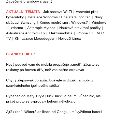
Zapečené brambory s uzeným
AKTUÁLNÍ TÉMATA
Jak nastavit Wi-Fi
|
Varování před
kyberútoky
|
Instalace Windows 11 na starší počítač
|
Nový
skládací Samsung
|
Konec modré smrti Windows?
|
Windows
11 zdarma
|
Anthropic Mythos
|
Nouzové otevírání pračky
|
Aktualizace Androidu 16
|
Elektromobilita
|
iPhone 17
|
VLC
TV
|
Klimatizace Maoudegola
|
Nejlepší Linux
ČLÁNKY CHIP.CZ
Nový podvod vám do mobilu propašuje „smetí“. Zbavte se
reklamy po hovoru dřív, než vás začne otravovat
Chytrý zlepšovák do auta: Udělejte si držák na mobil z
uzavíratelného igelitového sáčku
Rýpanec do Mety. Brýle DuckDuckGo neumí vůbec nic, ale
právě proto se vyprodaly během několika dní
Ajťák radí: Některé aplikace od Googlu umí vyždímat baterii