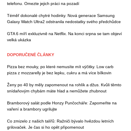
telefonu. Omezte jejich práci na pozadí
Téměř dokonalé chytré hodinky. Nová generace Samsung
Galaxy Watch Ultra2 odstranila nedostatky svého předchůdce
GTA 6 míří exkluzivně na Netflix. Na konci srpna se tam objeví
velká ukázka
DOPORUČENÉ ČLÁNKY
Pizza bez mouky, po které nemusíte mít výčitky. Low carb
pizza z mozzarelly je bez lepku, cukru a má více bílkovin
Ženy po 40 by měly zapomenout na rohlík a džus. Kvůli těmto
snídaňovým chybám máte hlad a nemůžete zhubnout
Bramborový salát podle Honzy Punčocháře: Zapomeňte na
vaření a brambory ugrilujte
Co zmizelo z našich talířů: Ražniči bývalo hvězdou letních
grilovaček. Je čas si ho opět připomenout