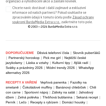
organizaci a vyhodnocení akce a zasílání novinek.
Chcete navíc dostávat i další zajímavé a exkluzivní
informace od našich partnerů? Pokud souhlasíte se
zpracováním údajů k tomuto účelu podle
Zásad ochrany
soukromí BurdaMedia Extra s.r.o.
, zaškrtněte toto pole.
© 2003—2026 BurdaMedia Extra s.r.o.
DOPORUČUJEME
Děsivá telefonní čísla
|
Slovník puberťáků
|
Partnerský horoskop
|
Pick me girl
|
Nejtěžší české
jazykolamy
|
Láska a vztahy
|
Kulturní tipy
|
Ajťák radí
|
Svátky a prázdniny 2026
|
Módní trendy 2026
|
WhatsApp
alternativy 2026
RECEPTY A VAŘENÍ
Vepřová panenka
|
Fazolky na
smetaně
|
Čokoládové muffiny
|
Banánový chlebíček
|
Chili
con carne
|
Sportovní nápoj
|
Zálivky na salát
|
Jahodový
džem
|
Zelná polévka
|
Třešňová bublanina
|
Sekaná recept
|
Perník
|
Lečo
|
Recepty s rybízem
|
Domácí housky
|