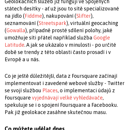
Geolokačních služeb již fungují ve Spojených
státech desítky - ať už jsou to sítě specializované
na jídlo (
Fiddme
), nakupování (
Slifter
),
seznamování (
Streetspark
), virtuální geocaching
(
Gowalla
), případně prosté sdílení polohy, jaké
umožňuje síti přátel například služba
Google
Latitude
. A jak se ukázalo v minulosti - po určité
době se trendy z této oblasti často prosadí i v
Evropě a u nás.
Co je ještě důležitější, data z Foursquare začínají
implementovat i zavedené webové služby - Twitter
se svojí službou
Places
, o implementaci údajů z
Foursquare
vyjednávají velké vyhledávače
,
spekuluje se i o spojení Foursquare a Facebooku.
Pak již geolokace zasáhne skutečnou masu.
Co můžete udělat dnes