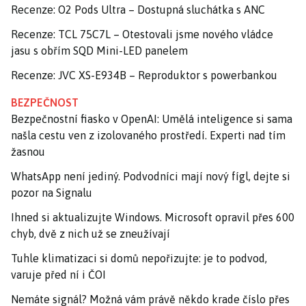
Recenze: O2 Pods Ultra – Dostupná sluchátka s ANC
Recenze: TCL 75C7L – Otestovali jsme nového vládce
jasu s obřím SQD Mini-LED panelem
Recenze: JVC XS-E934B – Reproduktor s powerbankou
BEZPEČNOST
Bezpečnostní fiasko v OpenAI: Umělá inteligence si sama
našla cestu ven z izolovaného prostředí. Experti nad tím
žasnou
WhatsApp není jediný. Podvodníci mají nový fígl, dejte si
pozor na Signalu
Ihned si aktualizujte Windows. Microsoft opravil přes 600
chyb, dvě z nich už se zneužívají
Tuhle klimatizaci si domů nepořizujte: je to podvod,
varuje před ní i ČOI
Nemáte signál? Možná vám právě někdo krade číslo přes