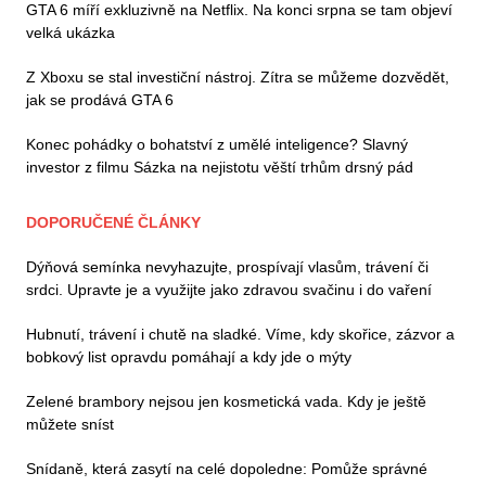
GTA 6 míří exkluzivně na Netflix. Na konci srpna se tam objeví
velká ukázka
Z Xboxu se stal investiční nástroj. Zítra se můžeme dozvědět,
jak se prodává GTA 6
Konec pohádky o bohatství z umělé inteligence? Slavný
investor z filmu Sázka na nejistotu věští trhům drsný pád
DOPORUČENÉ ČLÁNKY
Dýňová semínka nevyhazujte, prospívají vlasům, trávení či
srdci. Upravte je a využijte jako zdravou svačinu i do vaření
Hubnutí, trávení i chutě na sladké. Víme, kdy skořice, zázvor a
bobkový list opravdu pomáhají a kdy jde o mýty
Zelené brambory nejsou jen kosmetická vada. Kdy je ještě
můžete sníst
Snídaně, která zasytí na celé dopoledne: Pomůže správné