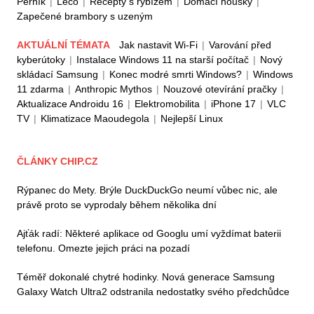
Perník
|
Lečo
|
Recepty s rybízem
|
Domácí housky
|
Zapečené brambory s uzeným
AKTUÁLNÍ TÉMATA
Jak nastavit Wi-Fi
|
Varování před
kyberútoky
|
Instalace Windows 11 na starší počítač
|
Nový
skládací Samsung
|
Konec modré smrti Windows?
|
Windows
11 zdarma
|
Anthropic Mythos
|
Nouzové otevírání pračky
|
Aktualizace Androidu 16
|
Elektromobilita
|
iPhone 17
|
VLC
TV
|
Klimatizace Maoudegola
|
Nejlepší Linux
ČLÁNKY CHIP.CZ
Rýpanec do Mety. Brýle DuckDuckGo neumí vůbec nic, ale
právě proto se vyprodaly během několika dní
Ajťák radí: Některé aplikace od Googlu umí vyždímat baterii
telefonu. Omezte jejich práci na pozadí
Téměř dokonalé chytré hodinky. Nová generace Samsung
Galaxy Watch Ultra2 odstranila nedostatky svého předchůdce