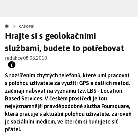
Přejít
k
hlavnímu
>
obsahu
ČASOPIS
Hrajte si s geolokačními
službami, budete to potřebovat
redakce
08.08.2010
S rozšířením chytrých telefonů, které umí pracovat
s polohou uživatele za využití GPS a dalších metod,
začínají nabývat na významu tzv. LBS - Location
Based Services. V českém prostředí je tou
nejvýznamnější pravděpodobně služba Foursquare,
která pracuje s aktuální polohou uživatele, zároveň
je sociálním médiem, ve kterém si budujete síť
přátel.