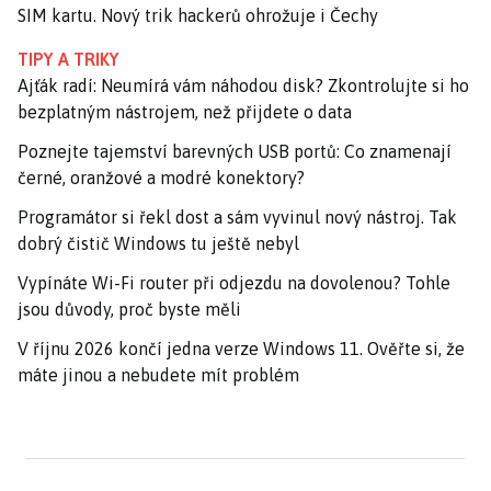
SIM kartu. Nový trik hackerů ohrožuje i Čechy
TIPY A TRIKY
Ajťák radí: Neumírá vám náhodou disk? Zkontrolujte si ho
bezplatným nástrojem, než přijdete o data
Poznejte tajemství barevných USB portů: Co znamenají
černé, oranžové a modré konektory?
Programátor si řekl dost a sám vyvinul nový nástroj. Tak
dobrý čistič Windows tu ještě nebyl
Vypínáte Wi-Fi router při odjezdu na dovolenou? Tohle
jsou důvody, proč byste měli
V říjnu 2026 končí jedna verze Windows 11. Ověřte si, že
máte jinou a nebudete mít problém