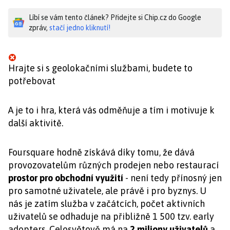
Líbí se vám tento článek? Přidejte si Chip.cz do Google
zpráv,
stačí jedno kliknutí!
Hrajte si s geolokačními službami, budete to
potřebovat
A je to i hra, která vás odměňuje a tím i motivuje k
další aktivitě.
Foursquare hodně získává díky tomu, že dává
provozovatelům různých prodejen nebo restaurací
prostor pro obchodní využití
- není tedy přínosný jen
pro samotné uživatele, ale právě i pro byznys. U
nás je zatím služba v začátcích, počet aktivních
uživatelů se odhaduje na přibližně 1 500 tzv. early
adopters. Celosvětově má na
2 miliony uživatelů
a