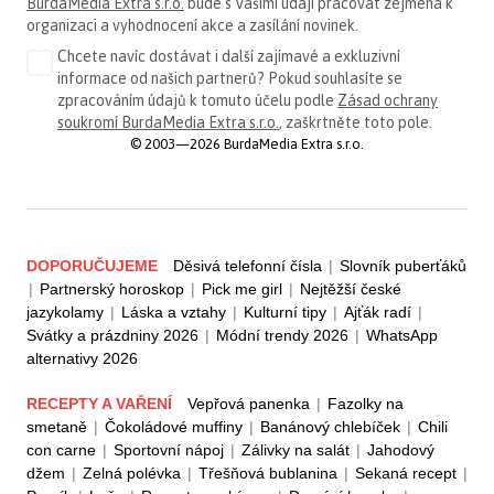
BurdaMedia Extra s.r.o.
bude s Vašimi údaji pracovat zejména k
organizaci a vyhodnocení akce a zasílání novinek.
Chcete navíc dostávat i další zajímavé a exkluzivní
informace od našich partnerů? Pokud souhlasíte se
zpracováním údajů k tomuto účelu podle
Zásad ochrany
soukromí BurdaMedia Extra s.r.o.
, zaškrtněte toto pole.
© 2003—2026 BurdaMedia Extra s.r.o.
DOPORUČUJEME
Děsivá telefonní čísla
|
Slovník puberťáků
|
Partnerský horoskop
|
Pick me girl
|
Nejtěžší české
jazykolamy
|
Láska a vztahy
|
Kulturní tipy
|
Ajťák radí
|
Svátky a prázdniny 2026
|
Módní trendy 2026
|
WhatsApp
alternativy 2026
RECEPTY A VAŘENÍ
Vepřová panenka
|
Fazolky na
smetaně
|
Čokoládové muffiny
|
Banánový chlebíček
|
Chili
con carne
|
Sportovní nápoj
|
Zálivky na salát
|
Jahodový
džem
|
Zelná polévka
|
Třešňová bublanina
|
Sekaná recept
|