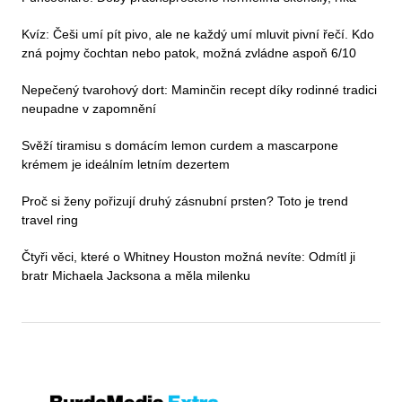
Kvíz: Češi umí pít pivo, ale ne každý umí mluvit pivní řečí. Kdo
zná pojmy čochtan nebo patok, možná zvládne aspoň 6/10
Nepečený tvarohový dort: Maminčin recept díky rodinné tradici
neupadne v zapomnění
Svěží tiramisu s domácím lemon curdem a mascarpone
krémem je ideálním letním dezertem
Proč si ženy pořizují druhý zásnubní prsten? Toto je trend
travel ring
Čtyři věci, které o Whitney Houston možná nevíte: Odmítl ji
bratr Michaela Jacksona a měla milenku