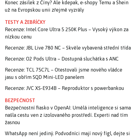
Konec zásilek z Číny? Ale kdepak, e-shopy Temu a Shein
už na Evropskou unii zřejmě vyzrály
TESTY A ŽEBŘÍČKY
Recenze: Intel Core Ultra 5 250K Plus – Vysoký výkon za
nízkou cenu
Recenze: JBL Live 780 NC – Skvěle vybavená střední třída
Recenze: O2 Pods Ultra – Dostupná sluchátka s ANC
Recenze: TCL 75C7L – Otestovali jsme nového vládce
jasu s obřím SQD Mini-LED panelem
Recenze: JVC XS-E934B – Reproduktor s powerbankou
BEZPEČNOST
Bezpečnostní fiasko v OpenAI: Umělá inteligence si sama
našla cestu ven z izolovaného prostředí. Experti nad tím
žasnou
WhatsApp není jediný. Podvodníci mají nový fígl, dejte si