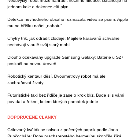
Neobvyklý robot může nahradit nočního hlídače. Balancuje na
jednom kole a dokonce cítí plyn
Detekce nevhodného obsahu rozmazala video se psem. Apple
mu na bříšku našel „nahotu“
Chytrý trik, jak odradit zloděje: Majitelé karavanů schválně
nechávají v autě svůj starý mobil
Dlouho očekávaný upgrade Samsung Galaxy: Baterie u S27
poskočí na novou úroveň
Robotický kentaur děsí. Dvoumetrový robot má ale
zachraňovat životy
Futuristické taxi bez řidiče je zase o krok blíž. Bude si s vámi
povídat a řekne, kolem kterých památek jedete
DOPORUČENÉ ČLÁNKY
Grilovaný květák se salsou z pečených paprik podle Jana
Punčocháře: Doby prachsprostého hermelínu skončily, říká