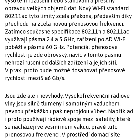
vysokém rozlišení nebo stahování a přesuny
opravdu velkých objemů dat. Nový Wi-Fi standard
802.11ad tyto limity zcela překoná, především díky
přechodu na zcela novou přenosovou frekvenci.
Zatímco současné specifikace 802.11n a 802.11ac
využívají pásma 2,4 a 5 GHz, zařízení po AD Wi-Fi
poběží v pásmu 60 GHz. Potenciál přenosové
rychlosti je zde obrovský, navíc v tomto pásmu
nehrozí rušení od dalších zařízení a jejich sítí.
V praxi proto bude možné dosahovat přenosové
rychlosti mezi5 a6 Gb/s.
Jsou zde ale i nevýhody. Vysokofrekvenční rádiové
vlny jsou silně tlumeny i samotným vzduchem,
pevnou překážkou pak neprojdou vůbec. Například
i proto používají rádiové spoje mezi satelity, které
se nacházejí ve vesmírném vakuu, právě tuto
přenosovou frekvenci. V prostředí domácí sítě