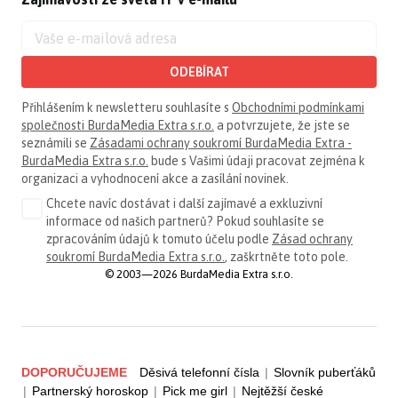
ODEBÍRAT
Přihlášením k newsletteru souhlasíte s
Obchodními podmínkami
společnosti BurdaMedia Extra s.r.o.
a potvrzujete, že jste se
seznámili se
Zásadami ochrany soukromí BurdaMedia Extra -
BurdaMedia Extra s.r.o.
bude s Vašimi údaji pracovat zejména k
organizaci a vyhodnocení akce a zasílání novinek.
Chcete navíc dostávat i další zajímavé a exkluzivní
informace od našich partnerů? Pokud souhlasíte se
zpracováním údajů k tomuto účelu podle
Zásad ochrany
soukromí BurdaMedia Extra s.r.o.
, zaškrtněte toto pole.
© 2003—2026 BurdaMedia Extra s.r.o.
DOPORUČUJEME
Děsivá telefonní čísla
|
Slovník puberťáků
|
Partnerský horoskop
|
Pick me girl
|
Nejtěžší české