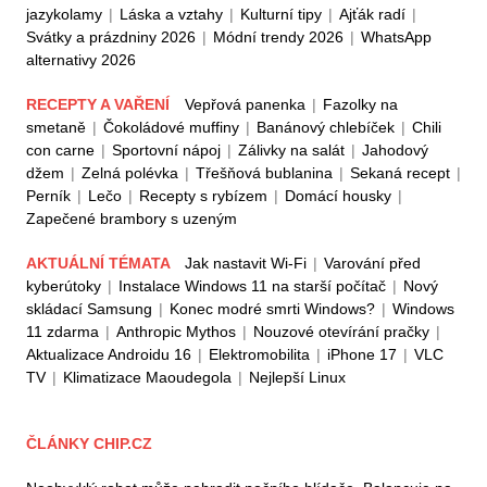
jazykolamy
|
Láska a vztahy
|
Kulturní tipy
|
Ajťák radí
|
Svátky a prázdniny 2026
|
Módní trendy 2026
|
WhatsApp
alternativy 2026
RECEPTY A VAŘENÍ
Vepřová panenka
|
Fazolky na
smetaně
|
Čokoládové muffiny
|
Banánový chlebíček
|
Chili
con carne
|
Sportovní nápoj
|
Zálivky na salát
|
Jahodový
džem
|
Zelná polévka
|
Třešňová bublanina
|
Sekaná recept
|
Perník
|
Lečo
|
Recepty s rybízem
|
Domácí housky
|
Zapečené brambory s uzeným
AKTUÁLNÍ TÉMATA
Jak nastavit Wi-Fi
|
Varování před
kyberútoky
|
Instalace Windows 11 na starší počítač
|
Nový
skládací Samsung
|
Konec modré smrti Windows?
|
Windows
11 zdarma
|
Anthropic Mythos
|
Nouzové otevírání pračky
|
Aktualizace Androidu 16
|
Elektromobilita
|
iPhone 17
|
VLC
TV
|
Klimatizace Maoudegola
|
Nejlepší Linux
ČLÁNKY CHIP.CZ