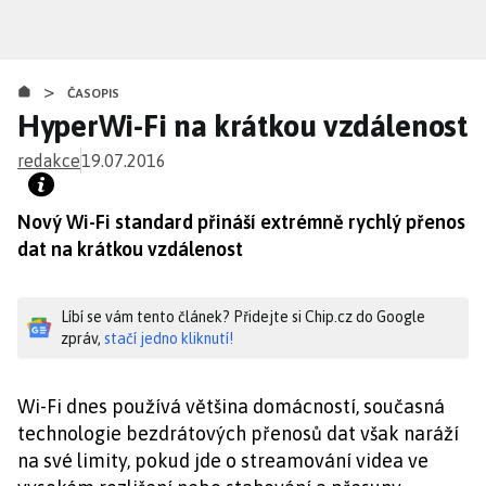
Přejít
k
hlavnímu
>
obsahu
ČASOPIS
HyperWi-Fi na krátkou vzdálenost
redakce
19.07.2016
Nový Wi-Fi standard přináší extrémně rychlý přenos
dat na krátkou vzdálenost
Líbí se vám tento článek? Přidejte si Chip.cz do Google
zpráv,
stačí jedno kliknutí!
Wi-Fi dnes používá většina domácností, současná
technologie bezdrátových přenosů dat však naráží
na své limity, pokud jde o streamování videa ve