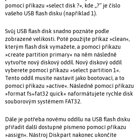
pomocí příkazu »select disk ?«, kde „?“ je číslo
vašeho USB flash disku (například 1).
Svůj USB flash disk snadno poznáte podle
zobrazené velikosti. Poté použijte příkaz »clean«,
kterým flash disk vymažete, a pomocí příkazu
»create partition primary« na něm následně
vytvořte nový diskový oddíl. Nový diskový oddíl
vyberete pomocí příkazu »select partition 1«.
Tento oddíl musíte nastavit jako bootovací, a to
pomocí příkazu »active«. Následně pomocí příkazu
»format fs=fat32 quick« naformátujete rychle disk
souborovým systémem FAT32.
Dále je potřeba novému oddílu na USB flash disku
přiřadit další dostupné písmeno pomocí příkazu
»assign«. Nástroj Diskpart nakonec ukončíte