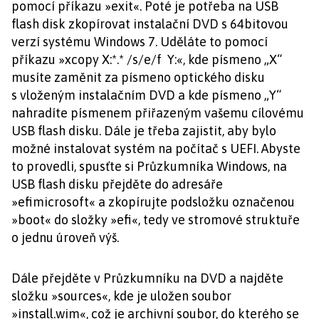
pomocí příkazu »exit«. Poté je potřeba na USB
flash disk zkopírovat instalační DVD s 64bitovou
verzí systému Windows 7. Uděláte to pomocí
příkazu »xcopy X:*.* /s/e/f Y:«, kde písmeno „X“
musíte zaměnit za písmeno optického disku
s vloženým instalačním DVD a kde písmeno „Y“
nahradíte písmenem přiřazeným vašemu cílovému
USB flash disku. Dále je třeba zajistit, aby bylo
možné instalovat systém na počítač s UEFI. Abyste
to provedli, spusťte si Průzkumníka Windows, na
USB flash disku přejděte do adresáře
»efimicrosoft« a zkopírujte podsložku označenou
»boot« do složky »efi«, tedy ve stromové struktuře
o jednu úroveň výš.
Dále přejděte v Průzkumníku na DVD a najděte
složku »sources«, kde je uložen soubor
»install.wim«, což je archivní soubor, do kterého se