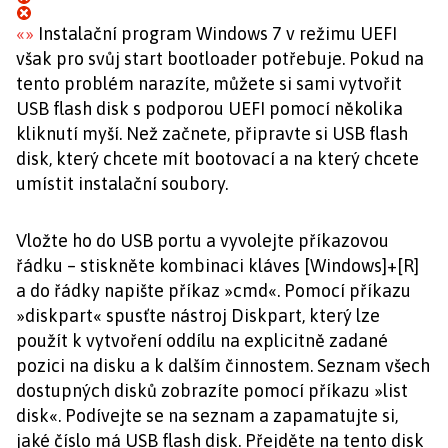
«
»
Instalační program Windows 7 v režimu UEFI
však pro svůj start bootloader potřebuje. Pokud na
tento problém narazíte, můžete si sami vytvořit
USB flash disk s podporou UEFI pomocí několika
kliknutí myší. Než začnete, připravte si USB flash
disk, který chcete mít bootovací a na který chcete
umístit instalační soubory.
Vložte ho do USB portu a vyvolejte příkazovou
řádku – stiskněte kombinaci kláves [Windows]+[R]
a do řádky napište příkaz »cmd«. Pomocí příkazu
»diskpart« spusťte nástroj Diskpart, který lze
použít k vytvoření oddílu na explicitně zadané
pozici na disku a k dalším činnostem. Seznam všech
dostupných disků zobrazíte pomocí příkazu »list
disk«. Podívejte se na seznam a zapamatujte si,
jaké číslo má USB flash disk. Přejděte na tento disk