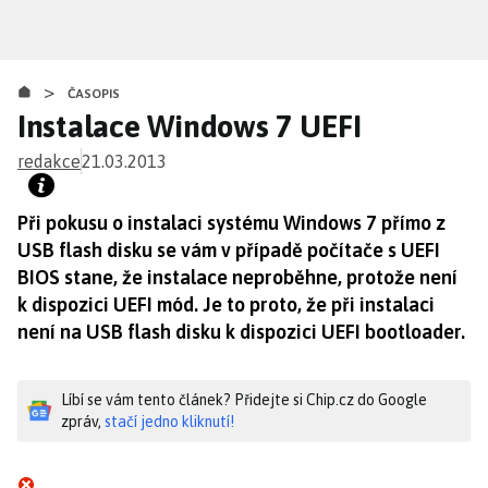
Přejít
k
hlavnímu
>
obsahu
ČASOPIS
Instalace Windows 7 UEFI
redakce
21.03.2013
Při pokusu o instalaci systému Windows 7 přímo z
USB flash disku se vám v případě počítače s UEFI
BIOS stane, že instalace neproběhne, protože není
k dispozici UEFI mód. Je to proto, že při instalaci
není na USB flash disku k dispozici UEFI bootloader.
Líbí se vám tento článek? Přidejte si Chip.cz do Google
zpráv,
stačí jedno kliknutí!