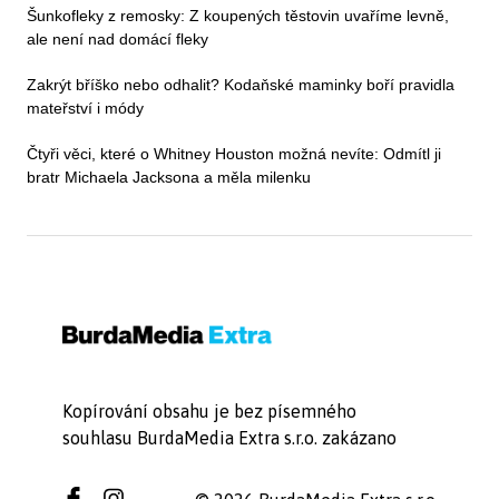
Šunkofleky z remosky: Z koupených těstovin uvaříme levně,
ale není nad domácí fleky
Zakrýt bříško nebo odhalit? Kodaňské maminky boří pravidla
mateřství i módy
Čtyři věci, které o Whitney Houston možná nevíte: Odmítl ji
bratr Michaela Jacksona a měla milenku
Kopírování obsahu je bez písemného
souhlasu BurdaMedia Extra s.r.o. zakázano