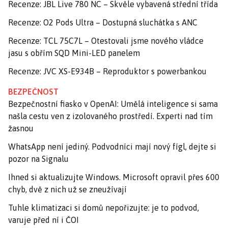
Recenze: JBL Live 780 NC – Skvěle vybavená střední třída
Recenze: O2 Pods Ultra – Dostupná sluchátka s ANC
Recenze: TCL 75C7L – Otestovali jsme nového vládce
jasu s obřím SQD Mini-LED panelem
Recenze: JVC XS-E934B – Reproduktor s powerbankou
BEZPEČNOST
Bezpečnostní fiasko v OpenAI: Umělá inteligence si sama
našla cestu ven z izolovaného prostředí. Experti nad tím
žasnou
WhatsApp není jediný. Podvodníci mají nový fígl, dejte si
pozor na Signalu
Ihned si aktualizujte Windows. Microsoft opravil přes 600
chyb, dvě z nich už se zneužívají
Tuhle klimatizaci si domů nepořizujte: je to podvod,
varuje před ní i ČOI