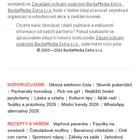
seznámili se
Zásadami ochrany soukromí BurdaMedia Extra -
BurdaMedia Extra s.r.o.
bude s Vašimi údaji pracovat zejména k
organizaci a vyhodnocení akce a zasílání novinek.
Chcete navíc dostávat i další zajímavé a exkluzivní
informace od našich partnerů? Pokud souhlasíte se
zpracováním údajů k tomuto účelu podle
Zásad ochrany
soukromí BurdaMedia Extra s.r.o.
, zaškrtněte toto pole.
© 2003—2026 BurdaMedia Extra s.r.o.
DOPORUČUJEME
Děsivá telefonní čísla
|
Slovník puberťáků
|
Partnerský horoskop
|
Pick me girl
|
Nejtěžší české
jazykolamy
|
Láska a vztahy
|
Kulturní tipy
|
Ajťák radí
|
Svátky a prázdniny 2026
|
Módní trendy 2026
|
WhatsApp
alternativy 2026
RECEPTY A VAŘENÍ
Vepřová panenka
|
Fazolky na
smetaně
|
Čokoládové muffiny
|
Banánový chlebíček
|
Chili
con carne
|
Sportovní nápoj
|
Zálivky na salát
|
Jahodový