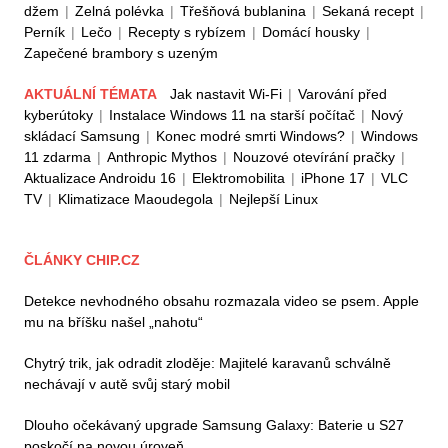
džem
|
Zelná polévka
|
Třešňová bublanina
|
Sekaná recept
|
Perník
|
Lečo
|
Recepty s rybízem
|
Domácí housky
|
Zapečené brambory s uzeným
AKTUÁLNÍ TÉMATA
Jak nastavit Wi-Fi
|
Varování před
kyberútoky
|
Instalace Windows 11 na starší počítač
|
Nový
skládací Samsung
|
Konec modré smrti Windows?
|
Windows
11 zdarma
|
Anthropic Mythos
|
Nouzové otevírání pračky
|
Aktualizace Androidu 16
|
Elektromobilita
|
iPhone 17
|
VLC
TV
|
Klimatizace Maoudegola
|
Nejlepší Linux
ČLÁNKY CHIP.CZ
Detekce nevhodného obsahu rozmazala video se psem. Apple
mu na bříšku našel „nahotu“
Chytrý trik, jak odradit zloděje: Majitelé karavanů schválně
nechávají v autě svůj starý mobil
Dlouho očekávaný upgrade Samsung Galaxy: Baterie u S27
poskočí na novou úroveň