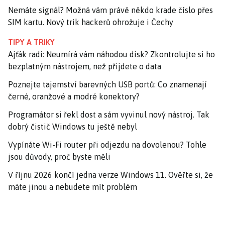
Nemáte signál? Možná vám právě někdo krade číslo přes
SIM kartu. Nový trik hackerů ohrožuje i Čechy
TIPY A TRIKY
Ajťák radí: Neumírá vám náhodou disk? Zkontrolujte si ho
bezplatným nástrojem, než přijdete o data
Poznejte tajemství barevných USB portů: Co znamenají
černé, oranžové a modré konektory?
Programátor si řekl dost a sám vyvinul nový nástroj. Tak
dobrý čistič Windows tu ještě nebyl
Vypínáte Wi-Fi router při odjezdu na dovolenou? Tohle
jsou důvody, proč byste měli
V říjnu 2026 končí jedna verze Windows 11. Ověřte si, že
máte jinou a nebudete mít problém