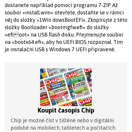
dostanete například pomocí programu 7-ZIP. Až
soubor »install.wim« otevřete, dostaňte se v rámci
něj do složky »1Win dowsBootEFI«. Zkopírujte z této
složky Bootloader »bootmgfw.efi« do složky
»efioot« na USB flash disku. Přejmenujte soubor
na »bootx64.efi«, aby ho UEFI BIOS rozpoznal. Tím
je instalační USB s Windows 7 UEFI připravené.
Koupit časopis Chip
Chip je možné číst v tištěné nebo v digitální
podobě na mobilech, tabletech a počítačích.