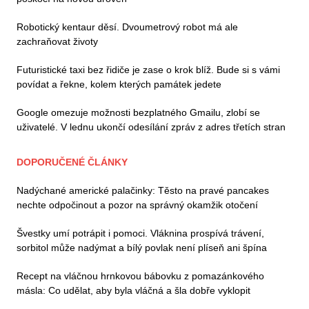
Robotický kentaur děsí. Dvoumetrový robot má ale
zachraňovat životy
Futuristické taxi bez řidiče je zase o krok blíž. Bude si s vámi
povídat a řekne, kolem kterých památek jedete
Google omezuje možnosti bezplatného Gmailu, zlobí se
uživatelé. V lednu ukončí odesílání zpráv z adres třetích stran
DOPORUČENÉ ČLÁNKY
Nadýchané americké palačinky: Těsto na pravé pancakes
nechte odpočinout a pozor na správný okamžik otočení
Švestky umí potrápit i pomoci. Vláknina prospívá trávení,
sorbitol může nadýmat a bílý povlak není plíseň ani špína
Recept na vláčnou hrnkovou bábovku z pomazánkového
másla: Co udělat, aby byla vláčná a šla dobře vyklopit