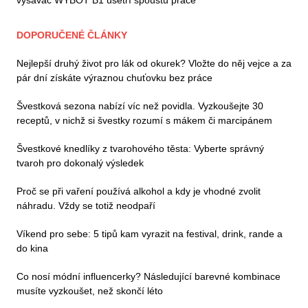
vysavač WYBOT B1 ušetří spoustu práce
DOPORUČENÉ ČLÁNKY
Nejlepší druhý život pro lák od okurek? Vložte do něj vejce a za
pár dní získáte výraznou chuťovku bez práce
Švestková sezona nabízí víc než povidla. Vyzkoušejte 30
receptů, v nichž si švestky rozumí s mákem či marcipánem
Švestkové knedlíky z tvarohového těsta: Vyberte správný
tvaroh pro dokonalý výsledek
Proč se při vaření používá alkohol a kdy je vhodné zvolit
náhradu. Vždy se totiž neodpaří
Víkend pro sebe: 5 tipů kam vyrazit na festival, drink, rande a
do kina
Co nosí módní influencerky? Následující barevné kombinace
musíte vyzkoušet, než skončí léto