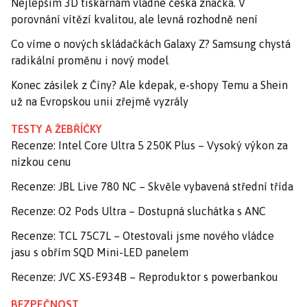
Nejlepším 3D tiskárnám vládne česká značka. V
porovnání vítězí kvalitou, ale levná rozhodně není
Co víme o nových skládačkách Galaxy Z? Samsung chystá
radikální proměnu i nový model
Konec zásilek z Číny? Ale kdepak, e-shopy Temu a Shein
už na Evropskou unii zřejmě vyzrály
TESTY A ŽEBŘÍČKY
Recenze: Intel Core Ultra 5 250K Plus – Vysoký výkon za
nízkou cenu
Recenze: JBL Live 780 NC – Skvěle vybavená střední třída
Recenze: O2 Pods Ultra – Dostupná sluchátka s ANC
Recenze: TCL 75C7L – Otestovali jsme nového vládce
jasu s obřím SQD Mini-LED panelem
Recenze: JVC XS-E934B – Reproduktor s powerbankou
BEZPEČNOST