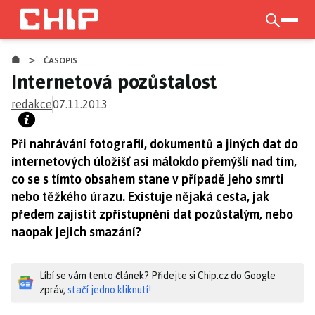
Přejít
k
otevří
hlavnímu
>
obsahu
ČASOPIS
Internetová pozůstalost
redakce
07.11.2013
Při nahrávání fotografií, dokumentů a jiných dat do
internetových úložišť asi málokdo přemýšlí nad tím,
co se s tímto obsahem stane v případě jeho smrti
nebo těžkého úrazu. Existuje nějaká cesta, jak
předem zajistit zpřístupnění dat pozůstalým, nebo
naopak jejich smazání?
Líbí se vám tento článek? Přidejte si Chip.cz do Google
zpráv,
stačí jedno kliknutí!