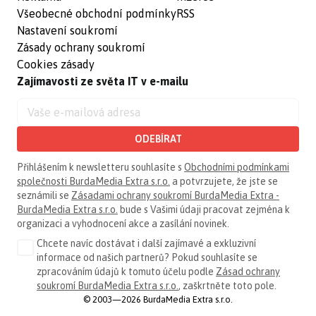
Všeobecné obchodní podmínky
RSS
Nastavení soukromí
Zásady ochrany soukromí
Cookies zásady
Zajímavosti ze světa IT v e-mailu
ODEBÍRAT
Přihlášením k newsletteru souhlasíte s
Obchodními podmínkami
společnosti BurdaMedia Extra s.r.o.
a potvrzujete, že jste se
seznámili se
Zásadami ochrany soukromí BurdaMedia Extra -
BurdaMedia Extra s.r.o.
bude s Vašimi údaji pracovat zejména k
organizaci a vyhodnocení akce a zasílání novinek.
Chcete navíc dostávat i další zajímavé a exkluzivní
informace od našich partnerů? Pokud souhlasíte se
zpracováním údajů k tomuto účelu podle
Zásad ochrany
soukromí BurdaMedia Extra s.r.o.
, zaškrtněte toto pole.
© 2003—2026 BurdaMedia Extra s.r.o.