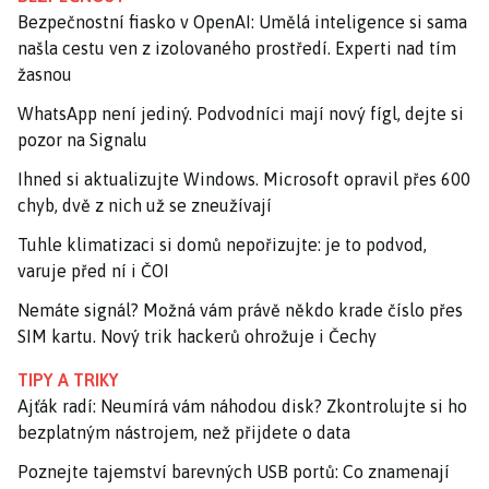
Bezpečnostní fiasko v OpenAI: Umělá inteligence si sama
našla cestu ven z izolovaného prostředí. Experti nad tím
žasnou
WhatsApp není jediný. Podvodníci mají nový fígl, dejte si
pozor na Signalu
Ihned si aktualizujte Windows. Microsoft opravil přes 600
chyb, dvě z nich už se zneužívají
Tuhle klimatizaci si domů nepořizujte: je to podvod,
varuje před ní i ČOI
Nemáte signál? Možná vám právě někdo krade číslo přes
SIM kartu. Nový trik hackerů ohrožuje i Čechy
TIPY A TRIKY
Ajťák radí: Neumírá vám náhodou disk? Zkontrolujte si ho
bezplatným nástrojem, než přijdete o data
Poznejte tajemství barevných USB portů: Co znamenají