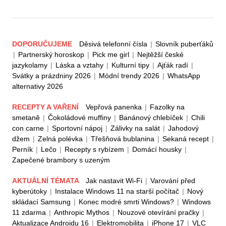
DOPORUČUJEME
Děsivá telefonní čísla
|
Slovník puberťáků
|
Partnerský horoskop
|
Pick me girl
|
Nejtěžší české
jazykolamy
|
Láska a vztahy
|
Kulturní tipy
|
Ajťák radí
|
Svátky a prázdniny 2026
|
Módní trendy 2026
|
WhatsApp
alternativy 2026
RECEPTY A VAŘENÍ
Vepřová panenka
|
Fazolky na
smetaně
|
Čokoládové muffiny
|
Banánový chlebíček
|
Chili
con carne
|
Sportovní nápoj
|
Zálivky na salát
|
Jahodový
džem
|
Zelná polévka
|
Třešňová bublanina
|
Sekaná recept
|
Perník
|
Lečo
|
Recepty s rybízem
|
Domácí housky
|
Zapečené brambory s uzeným
AKTUÁLNÍ TÉMATA
Jak nastavit Wi-Fi
|
Varování před
kyberútoky
|
Instalace Windows 11 na starší počítač
|
Nový
skládací Samsung
|
Konec modré smrti Windows?
|
Windows
11 zdarma
|
Anthropic Mythos
|
Nouzové otevírání pračky
|
Aktualizace Androidu 16
|
Elektromobilita
|
iPhone 17
|
VLC