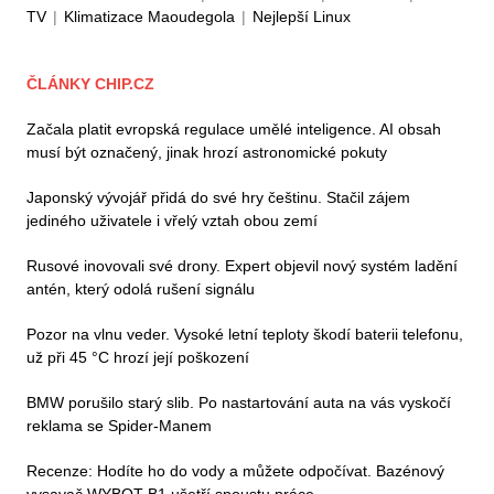
TV
|
Klimatizace Maoudegola
|
Nejlepší Linux
ČLÁNKY CHIP.CZ
Začala platit evropská regulace umělé inteligence. AI obsah
musí být označený, jinak hrozí astronomické pokuty
Japonský vývojář přidá do své hry češtinu. Stačil zájem
jediného uživatele i vřelý vztah obou zemí
Rusové inovovali své drony. Expert objevil nový systém ladění
antén, který odolá rušení signálu
Pozor na vlnu veder. Vysoké letní teploty škodí baterii telefonu,
už při 45 °C hrozí její poškození
BMW porušilo starý slib. Po nastartování auta na vás vyskočí
reklama se Spider-Manem
Recenze: Hodíte ho do vody a můžete odpočívat. Bazénový