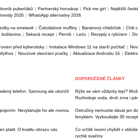
lovník puberťáků
|
Partnerský horoskop
|
Pick me girl
|
Nejtěžší česk
trendy 2026
|
WhatsApp alternativy 2026
zolky na smetaně
|
Čokoládové muffiny
|
Banánový chlebíček
|
Chili 
 bublanina
|
Sekaná recept
|
Perník
|
Lečo
|
Recepty s rybízem
|
Do
rování před kyberútoky
|
Instalace Windows 11 na starší počítač
|
Nov
 Mythos
|
Nouzové otevírání pračky
|
Aktualizace Androidu 16
|
Elektr
DOPORUČENÉ ČLÁNKY
adený telefon. Samsung ale ukončil
Rýže se vám vždycky lepí? Mož
Rozhoduje voda, druh zrna i pár
ipojením. Nevytahujte ho ale rovnou
Ostružiny nemusíte dávat jen do
fenyklem. Vyzkoušejte 30 recep
en platit. O kvalitu obrazu vás
Co určitě nesmí chybět v oblo
rychlé svačiny