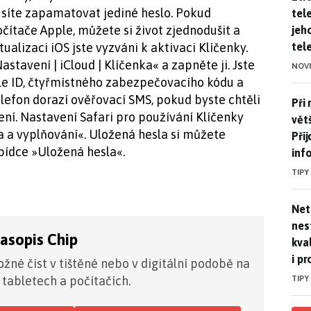
usíte zapamatovat jediné heslo. Pokud
tel
čítače Apple, můžete si život zjednodušit a
jeh
tel
ualizaci iOS jste vyzváni k aktivaci Klíčenky.
astavení | iCloud | Klíčenka« a zapněte ji. Jste
NOV
ple ID, čtyřmístného zabezpečovacího kódu a
elefon dorazí ověřovací SMS, pokud byste chtěli
Při 
Při
zení. Nastavení Safari pro používání Klíčenky
větš
la a vyplňování«. Uložená hesla si můžete
Při
bídce »Uložená hesla«.
inf
TIPY
Netf
Net
nest
časopis Chip
kva
i pr
žné číst v tištěné nebo v digitální podobě na
TIPY
 tabletech a počítačích.