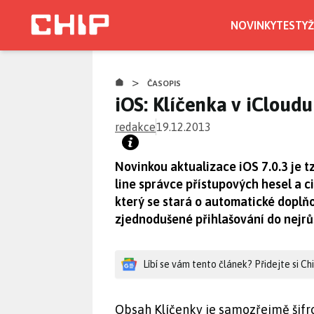
Přejít
k
NOVINKY
TESTY
Ž
hlavnímu
obsahu
>
ČASOPIS
iOS: Klíčenka v iCloudu
redakce
19.12.2013
Novinkou aktualizace iOS 7.0.3 je tz
line správce přístupových hesel a ci
který se stará o automatické doplň
zjednodušené přihlašování do nejrůz
Líbí se vám tento článek? Přidejte si C
Obsah Klíčenky je samozřejmě šifro