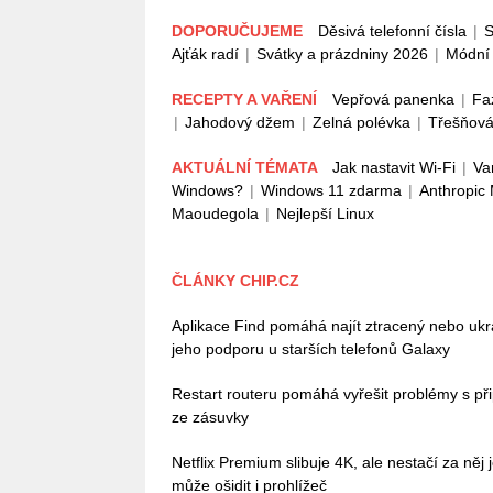
DOPORUČUJEME
Děsivá telefonní čísla
|
S
Ajťák radí
|
Svátky a prázdniny 2026
|
Módní 
RECEPTY A VAŘENÍ
Vepřová panenka
|
Fa
|
Jahodový džem
|
Zelná polévka
|
Třešňová
AKTUÁLNÍ TÉMATA
Jak nastavit Wi-Fi
|
Va
Windows?
|
Windows 11 zdarma
|
Anthropic
Maoudegola
|
Nejlepší Linux
ČLÁNKY CHIP.CZ
Aplikace Find pomáhá najít ztracený nebo ukr
jeho podporu u starších telefonů Galaxy
Restart routeru pomáhá vyřešit problémy s př
ze zásuvky
Netflix Premium slibuje 4K, ale nestačí za něj j
může ošidit i prohlížeč