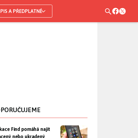
PIS A PŘEDPLATNÉ
PORUČUJEME
ikace Find pomáhá najít ztracený nebo ukradený telefon. Samsu
ikace Find pomáhá najít
acený nebo ukradený