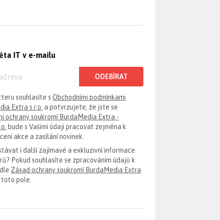
ěta IT v e-mailu
ODEBÍRAT
tteru souhlasíte s
Obchodními podmínkami
ia Extra s.r.o.
a potvrzujete, že jste se
i ochrany soukromí BurdaMedia Extra -
.o.
bude s Vašimi údaji pracovat zejména k
ení akce a zasílání novinek.
távat i další zajímavé a exkluzivní informace
erů? Pokud souhlasíte se zpracováním údajů k
odle
Zásad ochrany soukromí BurdaMedia Extra
 toto pole.