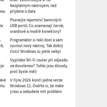
bezplatným nástrojem, než
snou
přijdete o data
Poznejte tajemství barevných
te
USB portů: Co znamenají černé,
oranžové a modré konektory?
.
Programátor si řekl dost a sám
yb,
vyvinul nový nástroj. Tak dobrý
čistič Windows tu ještě nebyl
Vypínáte Wi-Fi router při odjezdu
uje
na dovolenou? Tohle jsou důvody,
proč byste měli
rávě
V říjnu 2026 končí jedna verze
rtu.
Windows 11. Ověřte si, že máte
jinou a nebudete mít problém