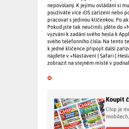
nepovolaný. K jejímu ovládání si m
používáte více iOS zařízení nebo po
pracovat s jedinou klíčenkou. Po akt
Pokud jste tak neučinili, jděte do »N
vyzváni k zadání svého hesla k Ap
svého telefonního čísla. Na tento t
k jedné klíčence připojit další zaří
najdete v »Nastavení | Safari | Hes
zobrazit na stejném místě v podna
Koupit 
Chip je mo
mobilech,