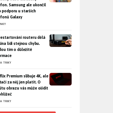
efon. Samsung ale ukončil
o podporu u starších
efonů Galaxy
INKY
restartování routeru dělá většina lidí stejnou chybu. Přijdou t
 restartování routeru dělá
ina lidí stejnou chybu.
jdou tím o důležité
ormace
 A TRIKY
lix Premium slibuje 4K, ale nestačí za něj jen platit. O kvalitu
flix Premium slibuje 4K, ale
ačí za něj jen platit. O
litu obrazu vás může ošidit
ohlížeč
 A TRIKY