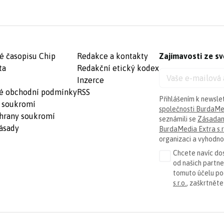
é časopisu Chip
Redakce a kontakty
Zajímavosti ze sv
ta
Redakční etický kodex
Inzerce
é obchodní podmínky
RSS
Přihlášením k newsle
 soukromí
společnosti BurdaMed
hrany soukromí
seznámili se
Zásadam
ásady
BurdaMedia Extra s.r
organizaci a vyhodnoc
Chcete navíc dos
od našich partn
tomuto účelu p
s.r.o.
, zaškrtněte