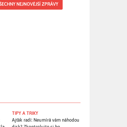
ŠECHNY NEJNOVĚJŠÍ ZPRÁVY
TIPY A TRIKY
:
Ajťák radí: Neumírá vám náhodou
šla
disk? Zkontrolujte si ho