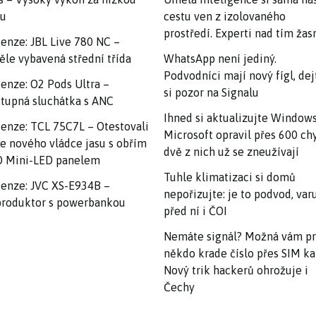
nu
cestu ven z izolovaného
prostředí. Experti nad tím ža
enze: JBL Live 780 NC –
ěle vybavená střední třída
WhatsApp není jediný.
Podvodníci mají nový fígl, dej
enze: O2 Pods Ultra –
si pozor na Signalu
tupná sluchátka s ANC
Ihned si aktualizujte Windows
enze: TCL 75C7L – Otestovali
Microsoft opravil přes 600 ch
e nového vládce jasu s obřím
dvě z nich už se zneužívají
 Mini-LED panelem
Tuhle klimatizaci si domů
enze: JVC XS-E934B –
nepořizujte: je to podvod, var
roduktor s powerbankou
před ní i ČOI
Nemáte signál? Možná vám p
někdo krade číslo přes SIM ka
Nový trik hackerů ohrožuje i
Čechy