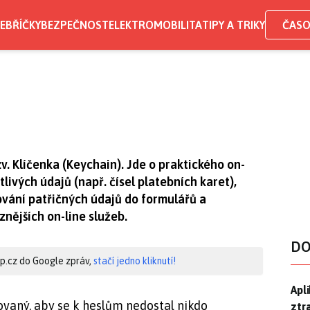
EBŘÍČKY
BEZPEČNOST
ELEKTROMOBILITA
TIPY A TRIKY
ČASO
v. Klíčenka (Keychain). Jde o praktického on-
tlivých údajů (např. čísel platebních karet),
ování patřičných údajů do formulářů a
nějších on-line služeb.
DO
hip.cz do Google zpráv,
stačí jedno kliknutí!
Apl
Apl
vaný, aby se k heslům nedostal nikdo
ztr