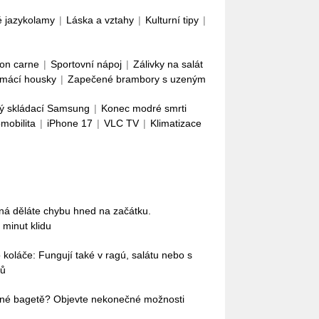
é jazykolamy
|
Láska a vztahy
|
Kulturní tipy
|
con carne
|
Sportovní nápoj
|
Zálivky na salát
mácí housky
|
Zapečené brambory s uzeným
ý skládací Samsung
|
Konec modré smrti
omobilita
|
iPhone 17
|
VLC TV
|
Klimatizace
ná děláte chybu hned na začátku.
 minut klidu
 koláče: Fungují také v ragú, salátu nebo s
tů
žené bagetě? Objevte nekonečné možnosti