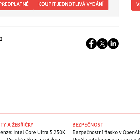
PŘEDPLATNÉ
KOUPIT JEDNOTLIVÁ VYDÁNÍ
V
m
TY A ŽEBŘÍČKY
BEZPEČNOST
enze: Intel Core Ultra 5 250K
Bezpečnostní fiasko v OpenAI
s – Vysoký výkon za nízkou
Umělá inteligence si sama na