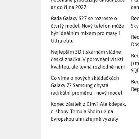
až do října 2027
ce
Řada Galaxy S27 se rozroste o
Rec
čtvrtý model. Nový telefon může
Skv
být ideálním mixem pro masy i
Rec
Ultra elitu
Dos
Nejlepším 3D tiskárnám vládne
Rec
česká značka. V porovnání vítězí
jsm
kvalitou, ale levná rozhodně není
SQD
Co víme o nových skládačkách
Rec
Galaxy Z? Samsung chystá
Rep
radikální proměnu i nový model
Konec zásilek z Číny? Ale kdepak,
e-shopy Temu a Shein už na
Evropskou unii zřejmě vyzrály