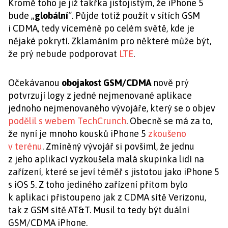
Kromě toho je již takřka jistojistým, že iPhone 5
bude „
globální
“. Půjde totiž použít v sítích GSM
i CDMA, tedy víceméně po celém světě, kde je
nějaké pokrytí. Zklamáním pro některé může být,
že prý nebude podporovat
LTE
.
Očekávanou
obojakost GSM/CDMA
nově prý
potvrzují logy z jedné nejmenované aplikace
jednoho nejmenovaného vývojáře, který se o objev
podělil s webem TechCrunch
. Obecně se má za to,
že nyní je mnoho kousků iPhone 5
zkoušeno
v terénu
. Zmíněný vývojář si povšiml, že jednu
z jeho aplikací vyzkoušela malá skupinka lidí na
zařízení, které se jeví téměř s jistotou jako iPhone 5
s iOS 5. Z toho jediného zařízení přitom bylo
k aplikaci přistoupeno jak z CDMA sítě Verizonu,
tak z GSM sítě AT&T. Musil to tedy být duální
GSM/CDMA iPhone.