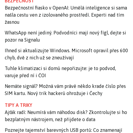
BEZPEČNOST
Bezpečnostní fiasko v OpenAI: Umělá inteligence si sama
našla cestu ven z izolovaného prostředí. Experti nad tím
žasnou
WhatsApp není jediný. Podvodníci mají nový fígl, dejte si
pozor na Signalu
Ihned si aktualizujte Windows. Microsoft opravil přes 600
chyb, dvě z nich už se zneužívají
Tuhle klimatizaci si domů nepořizujte: je to podvod,
varuje před ní i ČOI
Nemáte signál? Možná vám právě někdo krade číslo přes
SIM kartu. Nový trik hackerů ohrožuje i Čechy
TIPY A TRIKY
Ajťák radí: Neumírá vám náhodou disk? Zkontrolujte si ho
bezplatným nástrojem, než přijdete o data
Poznejte tajemství barevných USB portů: Co znamenají