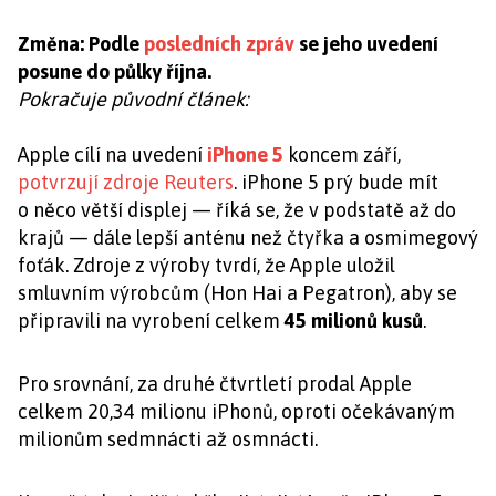
Změna: Podle
posledních zpráv
se jeho uvedení
posune do půlky října.
Pokračuje původní článek:
Apple cílí na uvedení
iPhone 5
koncem září,
potvrzují zdroje Reuters
. iPhone 5 prý bude mít
o něco větší displej — říká se, že v podstatě až do
krajů — dále lepší anténu než čtyřka a osmimegový
foťák. Zdroje z výroby tvrdí, že Apple uložil
smluvním výrobcům (Hon Hai a Pegatron), aby se
připravili na vyrobení celkem
45 milionů kusů
.
Pro srovnání, za druhé čtvrtletí prodal Apple
celkem 20,34 milionu iPhonů, oproti očekávaným
milionům sedmnácti až osmnácti.