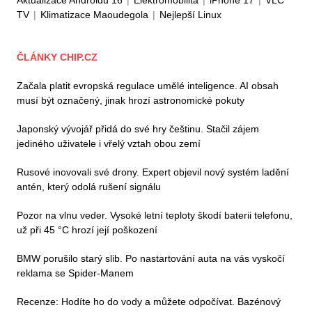
Aktualizace Androidu 16
|
Elektromobilita
|
iPhone 17
|
VLC
TV
|
Klimatizace Maoudegola
|
Nejlepší Linux
ČLÁNKY CHIP.CZ
Začala platit evropská regulace umělé inteligence. AI obsah
musí být označený, jinak hrozí astronomické pokuty
Japonský vývojář přidá do své hry češtinu. Stačil zájem
jediného uživatele i vřelý vztah obou zemí
Rusové inovovali své drony. Expert objevil nový systém ladění
antén, který odolá rušení signálu
Pozor na vlnu veder. Vysoké letní teploty škodí baterii telefonu,
už při 45 °C hrozí její poškození
BMW porušilo starý slib. Po nastartování auta na vás vyskočí
reklama se Spider-Manem
Recenze: Hodíte ho do vody a můžete odpočívat. Bazénový