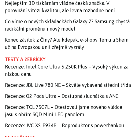
Nejlepším 3D tiskárnám vládne česká značka. V
porovnání vítězí kvalitou, ale levná rozhodně není
Co víme o nových skládačkách Galaxy Z? Samsung chystá
radikální proměnu i nový model
Konec zásilek z Číny? Ale kdepak, e-shopy Temu a Shein
už na Evropskou unii zřejmě vyzrály
TESTY A ŽEBŘÍČKY
Recenze: Intel Core Ultra 5 250K Plus – Vysoký výkon za
nízkou cenu
Recenze: JBL Live 780 NC – Skvěle vybavená střední třída
Recenze: O2 Pods Ultra – Dostupná sluchátka s ANC
Recenze: TCL 75C7L – Otestovali jsme nového vládce
jasu s obřím SQD Mini-LED panelem
Recenze: JVC XS-E934B – Reproduktor s powerbankou