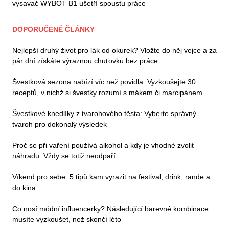
vysavač WYBOT B1 ušetří spoustu práce
DOPORUČENÉ ČLÁNKY
Nejlepší druhý život pro lák od okurek? Vložte do něj vejce a za
pár dní získáte výraznou chuťovku bez práce
Švestková sezona nabízí víc než povidla. Vyzkoušejte 30
receptů, v nichž si švestky rozumí s mákem či marcipánem
Švestkové knedlíky z tvarohového těsta: Vyberte správný
tvaroh pro dokonalý výsledek
Proč se při vaření používá alkohol a kdy je vhodné zvolit
náhradu. Vždy se totiž neodpaří
Víkend pro sebe: 5 tipů kam vyrazit na festival, drink, rande a
do kina
Co nosí módní influencerky? Následující barevné kombinace
musíte vyzkoušet, než skončí léto