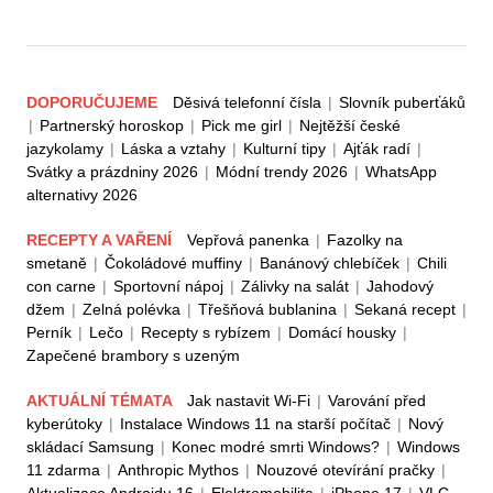
DOPORUČUJEME
Děsivá telefonní čísla
|
Slovník puberťáků
|
Partnerský horoskop
|
Pick me girl
|
Nejtěžší české
jazykolamy
|
Láska a vztahy
|
Kulturní tipy
|
Ajťák radí
|
Svátky a prázdniny 2026
|
Módní trendy 2026
|
WhatsApp
alternativy 2026
RECEPTY A VAŘENÍ
Vepřová panenka
|
Fazolky na
smetaně
|
Čokoládové muffiny
|
Banánový chlebíček
|
Chili
con carne
|
Sportovní nápoj
|
Zálivky na salát
|
Jahodový
džem
|
Zelná polévka
|
Třešňová bublanina
|
Sekaná recept
|
Perník
|
Lečo
|
Recepty s rybízem
|
Domácí housky
|
Zapečené brambory s uzeným
AKTUÁLNÍ TÉMATA
Jak nastavit Wi-Fi
|
Varování před
kyberútoky
|
Instalace Windows 11 na starší počítač
|
Nový
skládací Samsung
|
Konec modré smrti Windows?
|
Windows
11 zdarma
|
Anthropic Mythos
|
Nouzové otevírání pračky
|