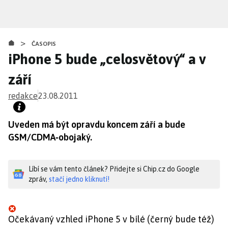
Přejít
k
hlavnímu
>
obsahu
ČASOPIS
iPhone 5 bude „celosvětový“ a v
září
redakce
23.08.2011
Uveden má být opravdu koncem září a bude
GSM/CDMA­‑obojaký.
Líbí se vám tento článek? Přidejte si Chip.cz do Google
zpráv,
stačí jedno kliknutí!
Očekávaný vzhled iPhone 5 v bílé (černý bude též)