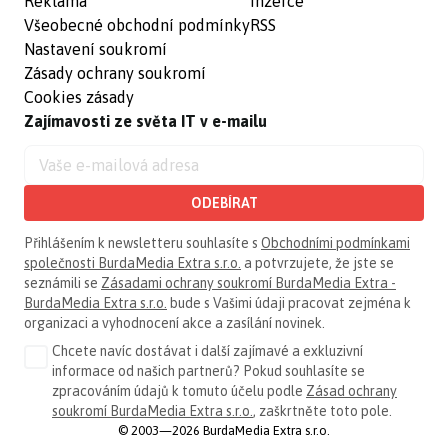
Reklama
Inzerce
Všeobecné obchodní podmínky
RSS
Nastavení soukromí
Zásady ochrany soukromí
Cookies zásady
Zajímavosti ze světa IT v e-mailu
ODEBÍRAT
Přihlášením k newsletteru souhlasíte s
Obchodními podmínkami
společnosti BurdaMedia Extra s.r.o.
a potvrzujete, že jste se
seznámili se
Zásadami ochrany soukromí BurdaMedia Extra -
BurdaMedia Extra s.r.o.
bude s Vašimi údaji pracovat zejména k
organizaci a vyhodnocení akce a zasílání novinek.
Chcete navíc dostávat i další zajímavé a exkluzivní
informace od našich partnerů? Pokud souhlasíte se
zpracováním údajů k tomuto účelu podle
Zásad ochrany
soukromí BurdaMedia Extra s.r.o.
, zaškrtněte toto pole.
© 2003—2026 BurdaMedia Extra s.r.o.