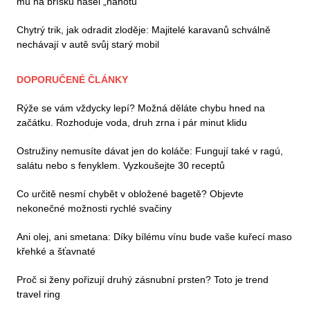
mu na bříšku našel „nahotu“
Chytrý trik, jak odradit zloděje: Majitelé karavanů schválně
nechávají v autě svůj starý mobil
DOPORUČENÉ ČLÁNKY
Rýže se vám vždycky lepí? Možná děláte chybu hned na
začátku. Rozhoduje voda, druh zrna i pár minut klidu
Ostružiny nemusíte dávat jen do koláče: Fungují také v ragú,
salátu nebo s fenyklem. Vyzkoušejte 30 receptů
Co určitě nesmí chybět v obložené bagetě? Objevte
nekonečné možnosti rychlé svačiny
Ani olej, ani smetana: Díky bílému vínu bude vaše kuřecí maso
křehké a šťavnaté
Proč si ženy pořizují druhý zásnubní prsten? Toto je trend
travel ring