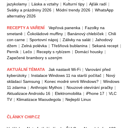
jazykolamy
|
Láska a vztahy
|
Kulturní tipy
|
Ajťák radí
|
Svátky a prázdniny 2026
|
Módní trendy 2026
|
WhatsApp
alternativy 2026
RECEPTY A VAŘENÍ
Vepřová panenka
|
Fazolky na
smetaně
|
Čokoládové muffiny
|
Banánový chlebíček
|
Chili
con carne
|
Sportovní nápoj
|
Zálivky na salát
|
Jahodový
džem
|
Zelná polévka
|
Třešňová bublanina
|
Sekaná recept
|
Perník
|
Lečo
|
Recepty s rybízem
|
Domácí housky
|
Zapečené brambory s uzeným
AKTUÁLNÍ TÉMATA
Jak nastavit Wi-Fi
|
Varování před
kyberútoky
|
Instalace Windows 11 na starší počítač
|
Nový
skládací Samsung
|
Konec modré smrti Windows?
|
Windows
11 zdarma
|
Anthropic Mythos
|
Nouzové otevírání pračky
|
Aktualizace Androidu 16
|
Elektromobilita
|
iPhone 17
|
VLC
TV
|
Klimatizace Maoudegola
|
Nejlepší Linux
ČLÁNKY CHIP.CZ