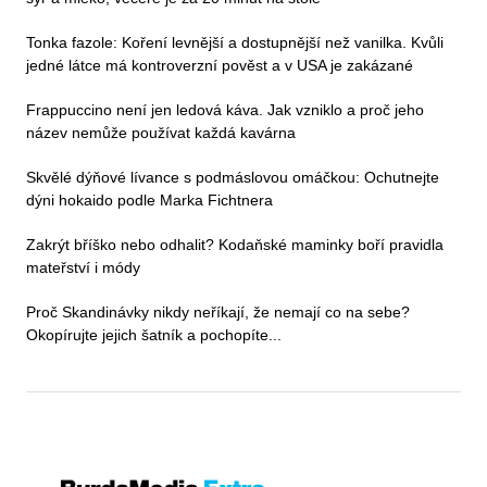
Tonka fazole: Koření levnější a dostupnější než vanilka. Kvůli
jedné látce má kontroverzní pověst a v USA je zakázané
Frappuccino není jen ledová káva. Jak vzniklo a proč jeho
název nemůže používat každá kavárna
Skvělé dýňové lívance s podmáslovou omáčkou: Ochutnejte
dýni hokaido podle Marka Fichtnera
Zakrýt bříško nebo odhalit? Kodaňské maminky boří pravidla
mateřství i módy
Proč Skandinávky nikdy neříkají, že nemají co na sebe?
Okopírujte jejich šatník a pochopíte...