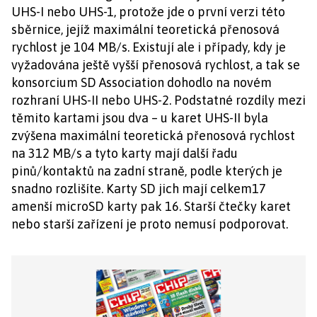
UHS-I nebo UHS-1, protože jde o první verzi této
sběrnice, jejíž maximální teoretická přenosová
rychlost je 104 MB/s. Existují ale i případy, kdy je
vyžadována ještě vyšší přenosová rychlost, a tak se
konsorcium SD Association dohodlo na novém
rozhraní UHS-II nebo UHS-2. Podstatné rozdíly mezi
těmito kartami jsou dva – u karet UHS-II byla
zvýšena maximální teoretická přenosová rychlost
na 312 MB/s a tyto karty mají další řadu
pinů/kontaktů na zadní straně, podle kterých je
snadno rozlišíte. Karty SD jich mají celkem17
amenší microSD karty pak 16. Starší čtečky karet
nebo starší zařízení je proto nemusí podporovat.