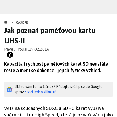
Přejít
k
hlavnímu
>
obsahu
ČASOPIS
Jak poznat paměťovou kartu
UHS-II
Pavel Trousil
19.02.2016
Kapacita i rychlost paměťových karet SD neustále
roste a mění se dokonce i jejich fyzický vzhled.
Líbí se vám tento článek? Přidejte si Chip.cz do Google
zpráv,
stačí jedno kliknutí!
Většina současných SDXC a SDHC karet využívá
sběrnici Ultra High Speed, která je označována jako