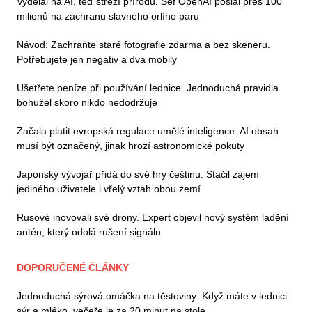
Vydělal na AI, teď střeží přírodu. Šéf OpenAI poslal přes 100
milionů na záchranu slavného orlího páru
Návod: Zachraňte staré fotografie zdarma a bez skeneru.
Potřebujete jen negativ a dva mobily
Ušetřete peníze při používání lednice. Jednoduchá pravidla
bohužel skoro nikdo nedodržuje
Začala platit evropská regulace umělé inteligence. AI obsah
musí být označený, jinak hrozí astronomické pokuty
Japonský vývojář přidá do své hry češtinu. Stačil zájem
jediného uživatele i vřelý vztah obou zemí
Rusové inovovali své drony. Expert objevil nový systém ladění
antén, který odolá rušení signálu
DOPORUČENÉ ČLÁNKY
Jednoduchá sýrová omáčka na těstoviny: Když máte v lednici
sýr a mléko, večeře je za 20 minut na stole