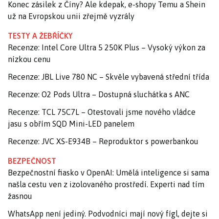
Konec zásilek z Číny? Ale kdepak, e-shopy Temu a Shein
už na Evropskou unii zřejmě vyzrály
TESTY A ŽEBŘÍČKY
Recenze: Intel Core Ultra 5 250K Plus – Vysoký výkon za
nízkou cenu
Recenze: JBL Live 780 NC – Skvěle vybavená střední třída
Recenze: O2 Pods Ultra – Dostupná sluchátka s ANC
Recenze: TCL 75C7L – Otestovali jsme nového vládce
jasu s obřím SQD Mini-LED panelem
Recenze: JVC XS-E934B – Reproduktor s powerbankou
BEZPEČNOST
Bezpečnostní fiasko v OpenAI: Umělá inteligence si sama
našla cestu ven z izolovaného prostředí. Experti nad tím
žasnou
WhatsApp není jediný. Podvodníci mají nový fígl, dejte si