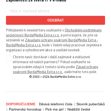
Zajímavosti ze světa IT v e-mailu
ODEBÍRAT
Přihlášením k newsletteru souhlasíte s
Obchodními podmínkami
společnosti BurdaMedia Extra s.r.o.
a potvrzujete, že jste se
seznámili se
Zásadami ochrany soukromí BurdaMedia Extra -
BurdaMedia Extra s.r.o.
bude s Vašimi údaji pracovat zejména k
organizaci a vyhodnocení akce a zasílání novinek.
Chcete navíc dostávat i další zajímavé a exkluzivní
informace od našich partnerů? Pokud souhlasíte se
zpracováním údajů k tomuto účelu podle
Zásad ochrany
soukromí BurdaMedia Extra s.r.o.
, zaškrtněte toto pole.
© 2003—2026 BurdaMedia Extra s.r.o.
DOPORUČUJEME
Děsivá telefonní čísla
|
Slovník puberťáků
|
Partnerský horoskop
|
Pick me girl
|
Nejtěžší české