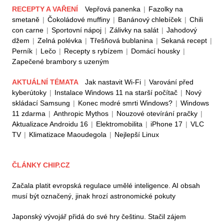
RECEPTY A VAŘENÍ
Vepřová panenka
|
Fazolky na
smetaně
|
Čokoládové muffiny
|
Banánový chlebíček
|
Chili
con carne
|
Sportovní nápoj
|
Zálivky na salát
|
Jahodový
džem
|
Zelná polévka
|
Třešňová bublanina
|
Sekaná recept
|
Perník
|
Lečo
|
Recepty s rybízem
|
Domácí housky
|
Zapečené brambory s uzeným
AKTUÁLNÍ TÉMATA
Jak nastavit Wi-Fi
|
Varování před
kyberútoky
|
Instalace Windows 11 na starší počítač
|
Nový
skládací Samsung
|
Konec modré smrti Windows?
|
Windows
11 zdarma
|
Anthropic Mythos
|
Nouzové otevírání pračky
|
Aktualizace Androidu 16
|
Elektromobilita
|
iPhone 17
|
VLC
TV
|
Klimatizace Maoudegola
|
Nejlepší Linux
ČLÁNKY CHIP.CZ
Začala platit evropská regulace umělé inteligence. AI obsah
musí být označený, jinak hrozí astronomické pokuty
Japonský vývojář přidá do své hry češtinu. Stačil zájem