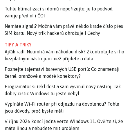
Tuhle klimatizaci si domů nepořizujte: je to podvod,
varuje před ní i ČOI
Nemáte signál? Možná vám právě někdo krade číslo přes
SIM kartu. Nový trik hackerů ohrožuje i Čechy
TIPY A TRIKY
Ajťák radí: Neumírá vám náhodou disk? Zkontrolujte si ho
bezplatným nástrojem, než přijdete o data
Poznejte tajemství barevných USB portů: Co znamenají
černé, oranžové a modré konektory?
Programátor si řekl dost a sám vyvinul nový nástroj. Tak
dobrý čistič Windows tu ještě nebyl
Vypínáte Wi-Fi router při odjezdu na dovolenou? Tohle
jsou důvody, proč byste měli
V říjnu 2026 končí jedna verze Windows 11. Ověřte si, že
máte jinou a nebudete mít problém