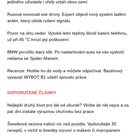
jediného uživatele i vřelý vztah obou zemí
Rusové inovovali své drony. Expert objevil nový systém ladění
antén, který odolá rušení signálu
Pozor na vlnu veder. Vysoké letní teploty škodí baterii telefonu,
už při 45 °C hrozí její poškození
BMW porušilo starý slib. Po nastartování auta na vás vyskočí
reklama se Spider-Manem
Recenze: Hodíte ho do vody a můžete odpočívat. Bazénový
vysavač WYBOT B1 ušetří spoustu práce
DOPORUČENÉ ČLÁNKY
Nejlepší druhý život pro lák od okurek? Vložte do něj vejce a za
pár dní získáte výraznou chuťovku bez práce
Švestková sezona nabízí víc než povidla. Vyzkoušejte 30
receptů, v nichž si švestky rozumí s mákem či marcipánem