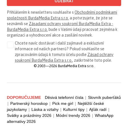
ODEBÍRAT
Přihlášením k newsletteru souhlasíte s
Obchodními podmínkami
společnosti BurdaMedia Extra s.r.o.
a potvrzujete, že jste se
seznámili se
Zásadami ochrany soukromí BurdaMedia Extra -
BurdaMedia Extra s.r.o.
bude s Vašimi údaji pracovat zejména k
organizaci a vyhodnocení akce a zasílání novinek.
Chcete navíc dostávat i další zajímavé a exkluzivní
informace od našich partnerů? Pokud souhlasíte se
zpracováním údajů k tomuto účelu podle
Zásad ochrany
soukromí BurdaMedia Extra s.r.o.
, zaškrtněte toto pole.
© 2003—2026 BurdaMedia Extra s.r.o.
DOPORUČUJEME
Děsivá telefonní čísla
|
Slovník puberťáků
|
Partnerský horoskop
|
Pick me girl
|
Nejtěžší české
jazykolamy
|
Láska a vztahy
|
Kulturní tipy
|
Ajťák radí
|
Svátky a prázdniny 2026
|
Módní trendy 2026
|
WhatsApp
alternativy 2026