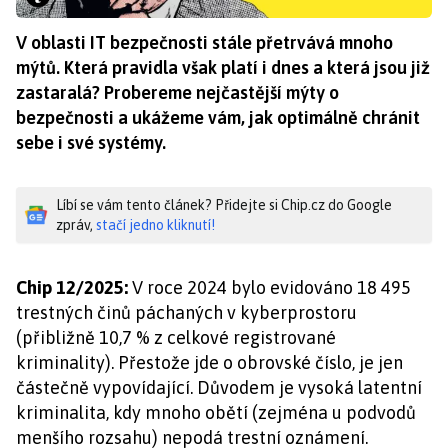
V oblasti IT bezpečnosti stále přetrvává mnoho
mýtů. Která pravidla však platí i dnes a která jsou již
zastaralá? Probereme nejčastější mýty o
bezpečnosti a ukážeme vám, jak optimálně chránit
sebe i své systémy.
Líbí se vám tento článek? Přidejte si Chip.cz do Google
zpráv,
stačí jedno kliknutí!
Chip 12/2025:
V roce 2024 bylo evidováno 18 495
trestných činů páchaných v kyberprostoru
(přibližně 10,7 % z celkové registrované
kriminality). Přestože jde o obrovské číslo, je jen
částečně vypovídající. Důvodem je vysoká latentní
kriminalita, kdy mnoho obětí (zejména u podvodů
menšího rozsahu) nepodá trestní oznámení.