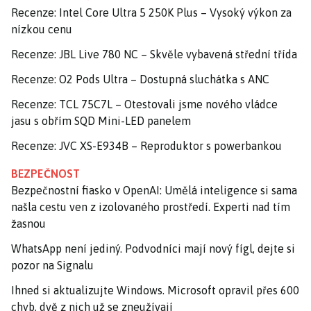
Recenze: Intel Core Ultra 5 250K Plus – Vysoký výkon za
nízkou cenu
Recenze: JBL Live 780 NC – Skvěle vybavená střední třída
Recenze: O2 Pods Ultra – Dostupná sluchátka s ANC
Recenze: TCL 75C7L – Otestovali jsme nového vládce
jasu s obřím SQD Mini-LED panelem
Recenze: JVC XS-E934B – Reproduktor s powerbankou
BEZPEČNOST
Bezpečnostní fiasko v OpenAI: Umělá inteligence si sama
našla cestu ven z izolovaného prostředí. Experti nad tím
žasnou
WhatsApp není jediný. Podvodníci mají nový fígl, dejte si
pozor na Signalu
Ihned si aktualizujte Windows. Microsoft opravil přes 600
chyb, dvě z nich už se zneužívají