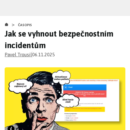
Přejít
k
hlavnímu
>
obsahu
ČASOPIS
Jak se vyhnout bezpečnostním
incidentům
Pavel Trousil
06.11.2025