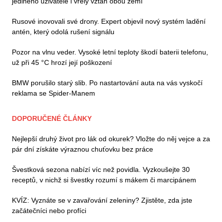
jediného uživatele i vřelý vztah obou zemí
Rusové inovovali své drony. Expert objevil nový systém ladění
antén, který odolá rušení signálu
Pozor na vlnu veder. Vysoké letní teploty škodí baterii telefonu,
už při 45 °C hrozí její poškození
BMW porušilo starý slib. Po nastartování auta na vás vyskočí
reklama se Spider-Manem
DOPORUČENÉ ČLÁNKY
Nejlepší druhý život pro lák od okurek? Vložte do něj vejce a za
pár dní získáte výraznou chuťovku bez práce
Švestková sezona nabízí víc než povidla. Vyzkoušejte 30
receptů, v nichž si švestky rozumí s mákem či marcipánem
KVÍZ: Vyznáte se v zavařování zeleniny? Zjistěte, zda jste
začátečníci nebo profíci