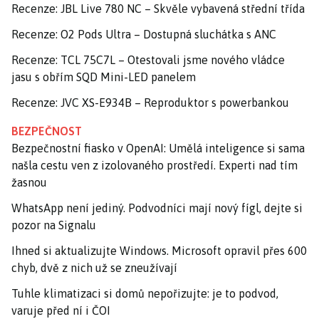
Recenze: JBL Live 780 NC – Skvěle vybavená střední třída
Recenze: O2 Pods Ultra – Dostupná sluchátka s ANC
Recenze: TCL 75C7L – Otestovali jsme nového vládce
jasu s obřím SQD Mini-LED panelem
Recenze: JVC XS-E934B – Reproduktor s powerbankou
BEZPEČNOST
Bezpečnostní fiasko v OpenAI: Umělá inteligence si sama
našla cestu ven z izolovaného prostředí. Experti nad tím
žasnou
WhatsApp není jediný. Podvodníci mají nový fígl, dejte si
pozor na Signalu
Ihned si aktualizujte Windows. Microsoft opravil přes 600
chyb, dvě z nich už se zneužívají
Tuhle klimatizaci si domů nepořizujte: je to podvod,
varuje před ní i ČOI