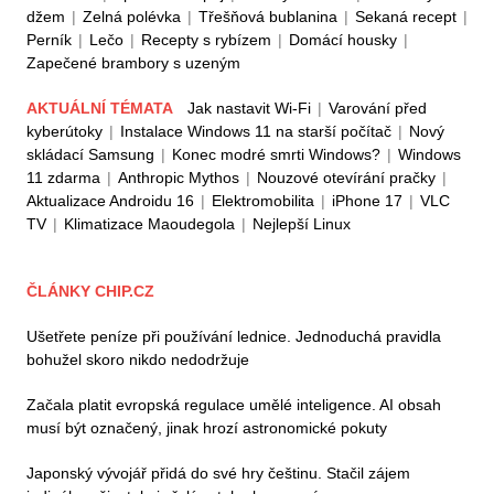
džem
|
Zelná polévka
|
Třešňová bublanina
|
Sekaná recept
|
Perník
|
Lečo
|
Recepty s rybízem
|
Domácí housky
|
Zapečené brambory s uzeným
AKTUÁLNÍ TÉMATA
Jak nastavit Wi-Fi
|
Varování před
kyberútoky
|
Instalace Windows 11 na starší počítač
|
Nový
skládací Samsung
|
Konec modré smrti Windows?
|
Windows
11 zdarma
|
Anthropic Mythos
|
Nouzové otevírání pračky
|
Aktualizace Androidu 16
|
Elektromobilita
|
iPhone 17
|
VLC
TV
|
Klimatizace Maoudegola
|
Nejlepší Linux
ČLÁNKY CHIP.CZ
Ušetřete peníze při používání lednice. Jednoduchá pravidla
bohužel skoro nikdo nedodržuje
Začala platit evropská regulace umělé inteligence. AI obsah
musí být označený, jinak hrozí astronomické pokuty
Japonský vývojář přidá do své hry češtinu. Stačil zájem