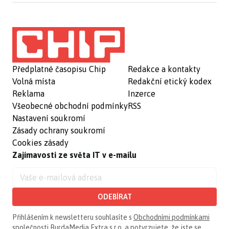
Předplatné časopisu Chip
Redakce a kontakty
Volná místa
Redakční etický kodex
Reklama
Inzerce
Všeobecné obchodní podmínky
RSS
Nastavení soukromí
Zásady ochrany soukromí
Cookies zásady
Zajímavosti ze světa IT v e-mailu
ODEBÍRAT
Přihlášením k newsletteru souhlasíte s
Obchodními podmínkami
společnosti BurdaMedia Extra s.r.o.
a potvrzujete, že jste se