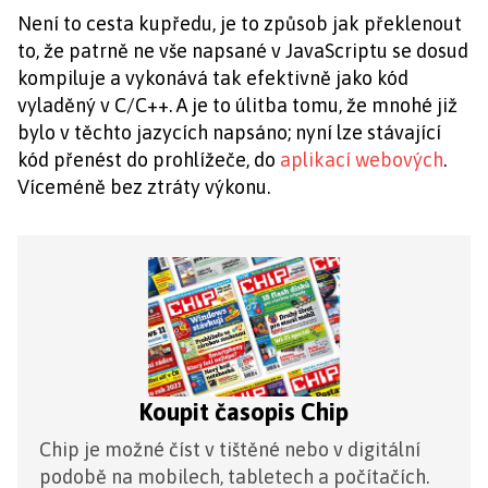
Není to cesta kupředu, je to způsob jak překlenout
to, že patrně ne vše napsané v JavaScriptu se dosud
kompiluje a vykonává tak efektivně jako kód
vyladěný v C/C++. A je to úlitba tomu, že mnohé již
bylo v těchto jazycích napsáno; nyní lze stávající
kód přenést do prohlížeče, do
aplikací webových
.
Víceméně bez ztráty výkonu.
Koupit časopis Chip
Chip je možné číst v tištěné nebo v digitální
podobě na mobilech, tabletech a počítačích.