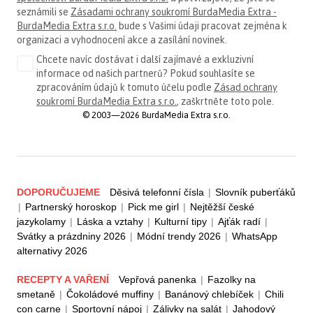
seznámili se
Zásadami ochrany soukromí BurdaMedia Extra -
BurdaMedia Extra s.r.o.
bude s Vašimi údaji pracovat zejména k
organizaci a vyhodnocení akce a zasílání novinek.
Chcete navíc dostávat i další zajímavé a exkluzivní
informace od našich partnerů? Pokud souhlasíte se
zpracováním údajů k tomuto účelu podle
Zásad ochrany
soukromí BurdaMedia Extra s.r.o.
, zaškrtněte toto pole.
© 2003—2026 BurdaMedia Extra s.r.o.
DOPORUČUJEME
Děsivá telefonní čísla
|
Slovník puberťáků
|
Partnerský horoskop
|
Pick me girl
|
Nejtěžší české
jazykolamy
|
Láska a vztahy
|
Kulturní tipy
|
Ajťák radí
|
Svátky a prázdniny 2026
|
Módní trendy 2026
|
WhatsApp
alternativy 2026
RECEPTY A VAŘENÍ
Vepřová panenka
|
Fazolky na
smetaně
|
Čokoládové muffiny
|
Banánový chlebíček
|
Chili
con carne
|
Sportovní nápoj
|
Zálivky na salát
|
Jahodový