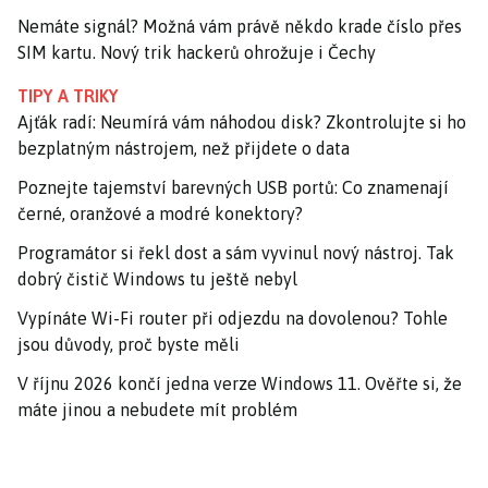
Nemáte signál? Možná vám právě někdo krade číslo přes
SIM kartu. Nový trik hackerů ohrožuje i Čechy
TIPY A TRIKY
Ajťák radí: Neumírá vám náhodou disk? Zkontrolujte si ho
bezplatným nástrojem, než přijdete o data
Poznejte tajemství barevných USB portů: Co znamenají
černé, oranžové a modré konektory?
Programátor si řekl dost a sám vyvinul nový nástroj. Tak
dobrý čistič Windows tu ještě nebyl
Vypínáte Wi-Fi router při odjezdu na dovolenou? Tohle
jsou důvody, proč byste měli
V říjnu 2026 končí jedna verze Windows 11. Ověřte si, že
máte jinou a nebudete mít problém