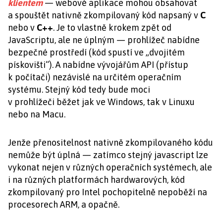
klientem
— webové aplikace mohou obsahovat
a spouštět nativně zkompilovaný kód napsaný v
C
nebo v
C++
. Je to vlastně krokem zpět od
JavaScriptu, ale ne úplným — prohlížeč nabídne
bezpečné prostředí (kód spustí ve „dvojitém
pískovišti“). A nabídne vývojářům API (přístup
k počítači) nezávislé na určitém operačním
systému. Stejný kód tedy bude moci
v prohlížeči běžet jak ve Windows, tak v Linuxu
nebo na Macu.
Jenže přenositelnost nativně zkompilovaného kódu
nemůže být úplná — zatímco stejný javascript lze
vykonat nejen v různých operačních systémech, ale
i na různých platformách hardwarových, kód
zkompilovaný pro Intel pochopitelně nepoběží na
procesorech ARM, a opačně.