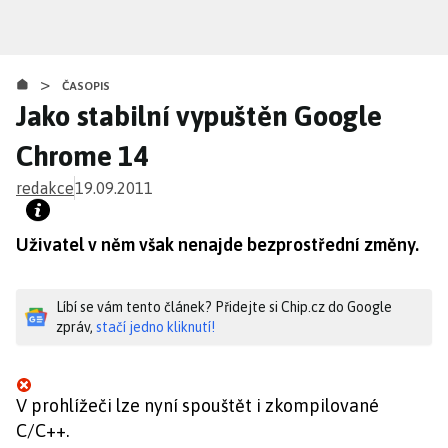
Přejít
k
hlavnímu
>
obsahu
ČASOPIS
Jako stabilní vypuštěn Google
Chrome 14
redakce
19.09.2011
Uživatel v něm však nenajde bezprostřední změny.
Líbí se vám tento článek? Přidejte si Chip.cz do Google
zpráv,
stačí jedno kliknutí!
V prohlížeči lze nyní spouštět i zkompilované
C/C++.