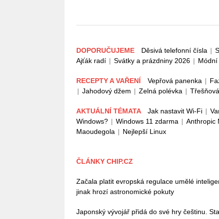
DOPORUČUJEME
Děsivá telefonní čísla
|
S
Ajťák radí
|
Svátky a prázdniny 2026
|
Módní 
RECEPTY A VAŘENÍ
Vepřová panenka
|
Fa
|
Jahodový džem
|
Zelná polévka
|
Třešňová
AKTUÁLNÍ TÉMATA
Jak nastavit Wi-Fi
|
Va
Windows?
|
Windows 11 zdarma
|
Anthropic
Maoudegola
|
Nejlepší Linux
ČLÁNKY CHIP.CZ
Začala platit evropská regulace umělé intelig
jinak hrozí astronomické pokuty
Japonský vývojář přidá do své hry češtinu. Stač