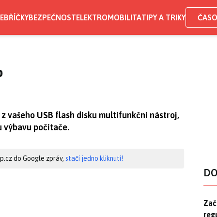
EBŘÍČKY
BEZPEČNOST
ELEKTROMOBILITA
TIPY A TRIKY
ČASO
o
z vašeho USB flash disku multifunkční nástroj,
u výbavu počítače.
hip.cz do Google zpráv,
stačí jedno kliknutí!
DO
Zač
Zač
reg