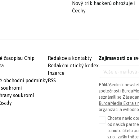
Nový trik hackerů ohrožuje i
Čechy
é časopisu Chip
Redakce a kontakty
Zajímavosti ze sv
ta
Redakční etický kodex
Inzerce
é obchodní podmínky
RSS
Přihlášením k newsle
 soukromí
společnosti BurdaMed
hrany soukromí
seznámili se
Zásadam
ásady
BurdaMedia Extra s.r
organizaci a vyhodnoc
Chcete navíc dos
od našich partn
tomuto účelu p
s.r.o.
, zaškrtněte