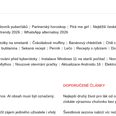
lovník puberťáků
|
Partnerský horoskop
|
Pick me girl
|
Nejtěžší česk
trendy 2026
|
WhatsApp alternativy 2026
zolky na smetaně
|
Čokoládové muffiny
|
Banánový chlebíček
|
Chili 
 bublanina
|
Sekaná recept
|
Perník
|
Lečo
|
Recepty s rybízem
|
Do
rování před kyberútoky
|
Instalace Windows 11 na starší počítač
|
Nov
 Mythos
|
Nouzové otevírání pračky
|
Aktualizace Androidu 16
|
Elektr
DOPORUČENÉ ČLÁNKY
ence. AI obsah musí být označený,
Nejlepší druhý život pro lák od 
získáte výraznou chuťovku bez 
il zájem jediného uživatele i vřelý
Švestková sezona nabízí víc než 