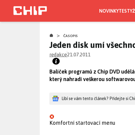
Přejít
k
NOVINKY
TESTY
Ž
hlavnímu
obsahu
>
ČASOPIS
Jeden disk umí všechn
redakce
21.07.2011
Balíček programů z Chip DVD udělá 
který nahradí veškerou softwarovo
Líbí se vám tento článek? Přidejte si C
Komfortní startovací menu