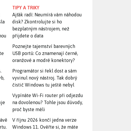
TIPY A TRIKY
:
Ajťák radí: Neumírá vám náhodou
šla
disk? Zkontrolujte si ho
bezplatným nástrojem, než
snou
přijdete o data
Poznejte tajemství barevných
te
USB portů: Co znamenají černé,
oranžové a modré konektory?
.
Programátor si řekl dost a sám
yb,
vyvinul nový nástroj. Tak dobrý
čistič Windows tu ještě nebyl
Vypínáte Wi-Fi router při odjezdu
uje
na dovolenou? Tohle jsou důvody,
proč byste měli
rávě
V říjnu 2026 končí jedna verze
rtu.
Windows 11. Ověřte si, že máte