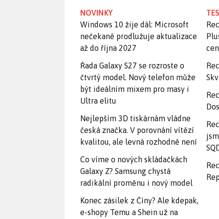
NOVINKY
TES
Windows 10 žije dál: Microsoft
Rec
nečekaně prodlužuje aktualizace
Plu
až do října 2027
ce
Řada Galaxy S27 se rozroste o
Rec
čtvrtý model. Nový telefon může
Skv
být ideálním mixem pro masy i
Rec
Ultra elitu
Dos
Nejlepším 3D tiskárnám vládne
Rec
česká značka. V porovnání vítězí
jsm
kvalitou, ale levná rozhodně není
SQD
Co víme o nových skládačkách
Rec
Galaxy Z? Samsung chystá
Rep
radikální proměnu i nový model
Konec zásilek z Číny? Ale kdepak,
e-shopy Temu a Shein už na