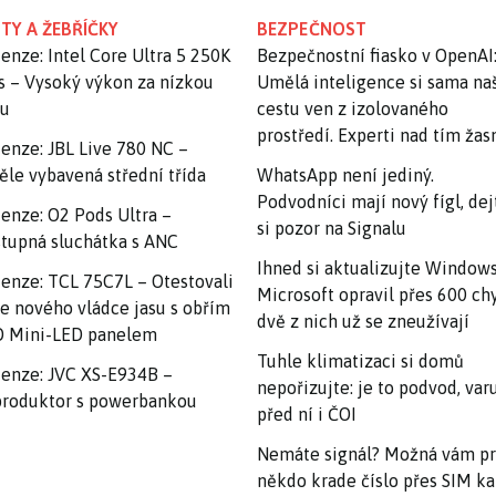
TY A ŽEBŘÍČKY
BEZPEČNOST
enze: Intel Core Ultra 5 250K
Bezpečnostní fiasko v OpenAI
s – Vysoký výkon za nízkou
Umělá inteligence si sama na
nu
cestu ven z izolovaného
prostředí. Experti nad tím ža
enze: JBL Live 780 NC –
ěle vybavená střední třída
WhatsApp není jediný.
Podvodníci mají nový fígl, dej
enze: O2 Pods Ultra –
si pozor na Signalu
tupná sluchátka s ANC
Ihned si aktualizujte Windows
enze: TCL 75C7L – Otestovali
Microsoft opravil přes 600 ch
e nového vládce jasu s obřím
dvě z nich už se zneužívají
 Mini-LED panelem
Tuhle klimatizaci si domů
enze: JVC XS-E934B –
nepořizujte: je to podvod, var
roduktor s powerbankou
před ní i ČOI
Nemáte signál? Možná vám p
někdo krade číslo přes SIM ka