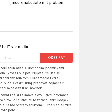
jinou a nebudete mít problém
ěta IT v e-mailu
ODEBÍRAT
tteru souhlasíte s
Obchodními podmínkami
ia Extra s.r.o.
a potvrzujete, že jste se
i ochrany soukromí BurdaMedia Extra -
.o.
bude s Vašimi údaji pracovat zejména k
ení akce a zasílání novinek.
távat i další zajímavé a exkluzivní informace
erů? Pokud souhlasíte se zpracováním údajů k
odle
Zásad ochrany soukromí BurdaMedia Extra
 toto pole.