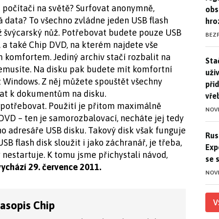
 počítači na světě? Surfovat anonymně,
obs
 data? To všechno zvládne jeden USB flash
hro
ež švýcarský nůž. Potřebovat budete pouze USB
BEZ
B, a také Chip DVD, na kterém najdete vše
 komfortem. Jediný archiv stačí rozbalit na
Stač
Sta
 nemusíte. Na disku pak budete mít komfortní
uži
 z Windows. Z něj můžete spouštět všechny
při
vat k dokumentům na disku.
vře
 potřebovat. Použití je přitom maximálně
NOV
 DVD – ten je samorozbalovací, necháte jej tedy
o adresáře USB disku. Takový disk však funguje
Ruso
Rus
B flash disk sloužit i jako záchranář, je třeba,
Exp
ý nestartuje. K tomu jsme přichystali návod,
se 
vychází 29. července 2011.
NOV
V
časopis Chip