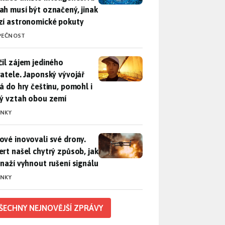
ah musí být označený, jinak
zí astronomické pokuty
PEČNOST
il zájem jediného uživatele. Japonský vývojář přidá do hry češ
čil zájem jediného
vatele. Japonský vývojář
dá do hry češtinu, pomohl i
lý vztah obou zemí
INKY
vé inovovali své drony. Expert našel chytrý způsob, jak se sna
ové inovovali své drony.
ert našel chytrý způsob, jak
snaží vyhnout rušení signálu
INKY
ŠECHNY NEJNOVĚJŠÍ ZPRÁVY