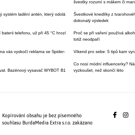
švestky rozumí s mákem či ma
vý systém ladění antén, který odolá
Švestkové knedlíky z tvarohovéh
dokonalý výsledek
baterii telefonu, už při 45 °C hrozí
Proč se při vaření používá alkoh
totiž neodpaří
 na vás vyskočí reklama se Spider-
Víkend pro sebe: 5 tipů kam vyraz
Co nosí módní influencerky? Ná
ívat. Bazénový vysavač WYBOT B1
vyzkoušet, než skončí léto
Kopírování obsahu je bez písemného
souhlasu BurdaMedia Extra s.r.o. zakázano