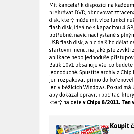
Mít kancelář k dispozici na každém
přehrávat DVD, obnovovat ztracená
disk, který může mít více funkcí n
flash disk, ideálně s kapacitou 4 G
potřebné, navíc nachystané s plným
USB flash disk, a nic dalšího dělat
startovní menu, na jaké jste zvyklí
aplikace nebo jednoduše přistupo
Balík 10v1 obsahuje vše, co budete
jednoduché. Spustíte archiv z Chip
jen rozpakovat přímo do kořenovéh
jen v běžících Windows. Pokud má US
aby dokázal opravit i počítač, kter
který najdete
v Chipu 8/2011. Ten 
Koupit 