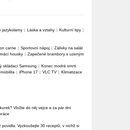
é jazykolamy
|
Láska a vztahy
|
Kulturní tipy
|
con carne
|
Sportovní nápoj
|
Zálivky na salát
mácí housky
|
Zapečené brambory s uzeným
ý skládací Samsung
|
Konec modré smrti
omobilita
|
iPhone 17
|
VLC TV
|
Klimatizace
okurek? Vložte do něj vejce a za pár dní
práce
povidla. Vyzkoušejte 30 receptů, v nichž si