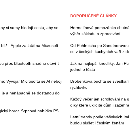
DOPORUČENÉ ČLÁNKY
ny si samy hledají cestu, aby se
Hermelínová pomazánka chutná 
výběr základu a zpracování
íží. Apple zatlačil na Microsoft
Od Pohlreicha po Sandtnerovou:
se v českých kuchyních vaří z 
hou přes Bluetooth snadno otevřít
Jak na nejlepší knedlíky: Jan Pu
jednoho těsta
e: Vývojář Microsoftu se AI nebojí
Drobenková buchta se švestkami
rychlovku
ou je a nenápadně se dostanou do
Každý večer jen scrollování na g
díky které uklidíte dům i zažehne
gický horor. Srpnová nabídka PS
Letní trendy podle vášnivých Ital
budou slušet i českým ženám