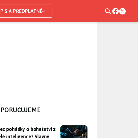
PIS A PŘEDPLATNÉ
PORUČUJEME
ec pohádky o bohatství z umělé inteligence? Slavný investor z 
ec pohádky o bohatství z
lé inteligence? Slavný