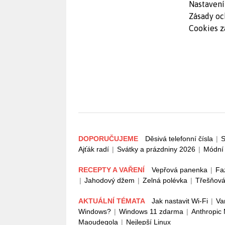
Nastavení
Zásady oc
Cookies z
DOPORUČUJEME
Děsivá telefonní čísla
|
S
Ajťák radí
|
Svátky a prázdniny 2026
|
Módní 
RECEPTY A VAŘENÍ
Vepřová panenka
|
Fa
|
Jahodový džem
|
Zelná polévka
|
Třešňová
AKTUÁLNÍ TÉMATA
Jak nastavit Wi-Fi
|
Va
Windows?
|
Windows 11 zdarma
|
Anthropic
Maoudegola
|
Nejlepší Linux