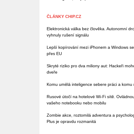
ČLÁNKY CHIP.CZ
Elektronická válka bez člověka. Autonomní dro
vyhnuly rušení signálu
Lepší kopírování mezi iPhonem a Windows se bl
přes EU
Skryté riziko pro dva miliony aut: Hackeři mo
dveře
Komu umělá inteligence sebere práci a komu n
Rusové útočí na hotelové Wi-Fi sítě. Ovládn
vašeho notebooku nebo mobilu
Zombie akce, roztomilá adventura a psycholo
Plus je opravdu rozmanitá