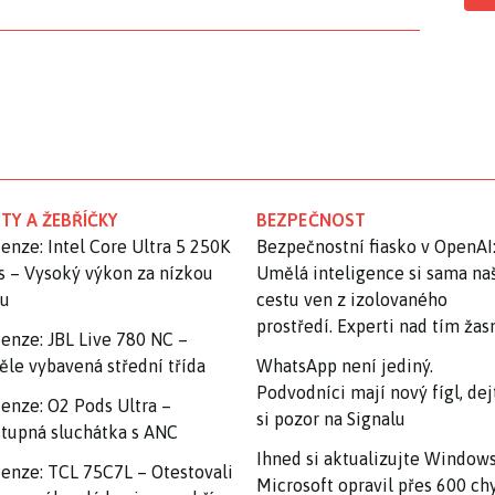
TY A ŽEBŘÍČKY
BEZPEČNOST
enze: Intel Core Ultra 5 250K
Bezpečnostní fiasko v OpenAI
s – Vysoký výkon za nízkou
Umělá inteligence si sama na
nu
cestu ven z izolovaného
prostředí. Experti nad tím ža
enze: JBL Live 780 NC –
ěle vybavená střední třída
WhatsApp není jediný.
Podvodníci mají nový fígl, dej
enze: O2 Pods Ultra –
si pozor na Signalu
tupná sluchátka s ANC
Ihned si aktualizujte Windows
enze: TCL 75C7L – Otestovali
Microsoft opravil přes 600 ch