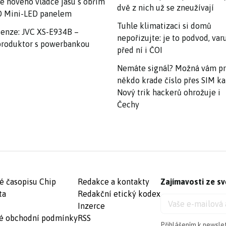
e nového vládce jasu s obřím
dvě z nich už se zneužívají
 Mini-LED panelem
Tuhle klimatizaci si domů
enze: JVC XS-E934B –
nepořizujte: je to podvod, var
roduktor s powerbankou
před ní i ČOI
Nemáte signál? Možná vám p
někdo krade číslo přes SIM ka
Nový trik hackerů ohrožuje i
Čechy
é časopisu Chip
Redakce a kontakty
Zajímavosti ze sv
ta
Redakční etický kodex
Inzerce
é obchodní podmínky
RSS
Přihlášením k newsle