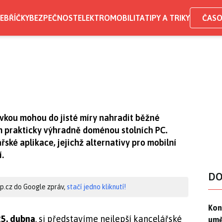
EBŘÍČKY
BEZPEČNOST
ELEKTROMOBILITA
TIPY A TRIKY
ČASO
ovkou mohou do jisté míry nahradit běžné
tím prakticky výhradně doménou stolních PC.
ké aplikace, jejichž alternativy pro mobilní
.
DO
hip.cz do Google zpráv,
stačí jedno kliknutí!
Kon
Kon
25. dubna
, si představíme nejlepší kancelářské
umě