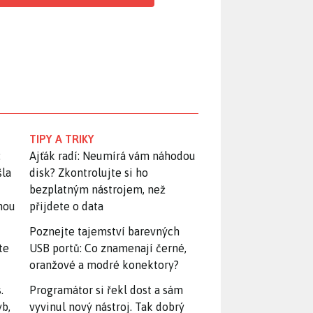
TIPY A TRIKY
:
Ajťák radí: Neumírá vám náhodou
šla
disk? Zkontrolujte si ho
bezplatným nástrojem, než
snou
přijdete o data
Poznejte tajemství barevných
te
USB portů: Co znamenají černé,
oranžové a modré konektory?
.
Programátor si řekl dost a sám
yb,
vyvinul nový nástroj. Tak dobrý