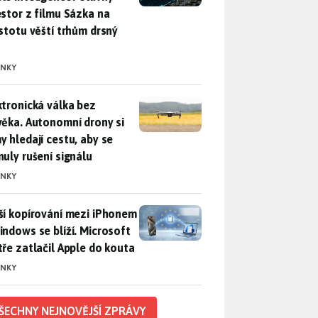
estor z filmu Sázka na
istotu věští trhům drsný
INKY
ktronická válka bez člověka. Autonomní drony si samy hledají c
ktronická válka bez
věka. Autonomní drony si
y hledají cestu, aby se
nuly rušení signálu
INKY
ší kopírování mezi iPhonem a Windows se blíží. Microsoft chyt
ší kopírování mezi iPhonem
indows se blíží. Microsoft
tře zatlačil Apple do kouta
INKY
ŠECHNY NEJNOVĚJŠÍ ZPRÁVY