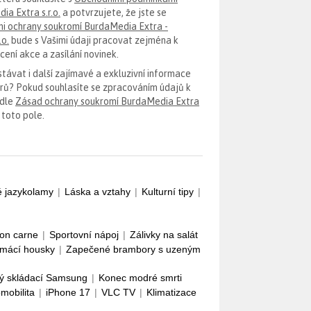
ia Extra s.r.o.
a potvrzujete, že jste se
i ochrany soukromí BurdaMedia Extra -
.o.
bude s Vašimi údaji pracovat zejména k
ení akce a zasílání novinek.
távat i další zajímavé a exkluzivní informace
erů? Pokud souhlasíte se zpracováním údajů k
odle
Zásad ochrany soukromí BurdaMedia Extra
 toto pole.
é jazykolamy
|
Láska a vztahy
|
Kulturní tipy
|
con carne
|
Sportovní nápoj
|
Zálivky na salát
mácí housky
|
Zapečené brambory s uzeným
ý skládací Samsung
|
Konec modré smrti
omobilita
|
iPhone 17
|
VLC TV
|
Klimatizace