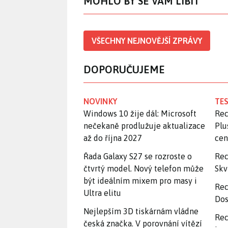
MOHLO BY SE VÁM LÍBIT
VŠECHNY NEJNOVĚJŠÍ ZPRÁVY
DOPORUČUJEME
NOVINKY
TES
Windows 10 žije dál: Microsoft
Rec
nečekaně prodlužuje aktualizace
Plu
až do října 2027
ce
Řada Galaxy S27 se rozroste o
Rec
čtvrtý model. Nový telefon může
Skv
být ideálním mixem pro masy i
Rec
Ultra elitu
Dos
Nejlepším 3D tiskárnám vládne
Rec
česká značka. V porovnání vítězí