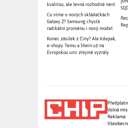
jsm
kvalitou, ale levná rozhodně není
SQD
Co víme o nových skládačkách
Rec
Galaxy Z? Samsung chystá
Rep
radikální proměnu i nový model
Konec zásilek z Číny? Ale kdepak,
e-shopy Temu a Shein už na
Evropskou unii zřejmě vyzrály
Předplatn
Volná mís
Reklama
Všeobecn