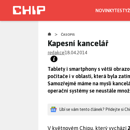
Přejít
k
NOVINKY
TESTY
Ž
hlavnímu
obsahu
>
ČASOPIS
Kapesní kancelář
redakce
18.04.2014
Tablety i smartphony s větší obraz
počítače i v oblasti, která byla za
Samozřejmě máme na mysli kancelářs
operační systémy se neustále množí
Líbí se vám tento článek? Přidejte si C
V květnovém Chipu, který vychází