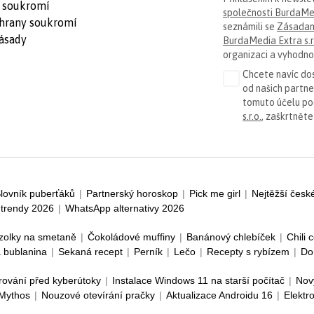
 soukromí
společnosti BurdaMed
hrany soukromí
seznámili se
Zásadam
ásady
BurdaMedia Extra s.r
organizaci a vyhodnoc
Chcete navíc dos
od našich partn
tomuto účelu p
s.r.o.
, zaškrtněte
lovník puberťáků
|
Partnerský horoskop
|
Pick me girl
|
Nejtěžší česk
trendy 2026
|
WhatsApp alternativy 2026
zolky na smetaně
|
Čokoládové muffiny
|
Banánový chlebíček
|
Chili 
 bublanina
|
Sekaná recept
|
Perník
|
Lečo
|
Recepty s rybízem
|
Do
rování před kyberútoky
|
Instalace Windows 11 na starší počítač
|
Nov
 Mythos
|
Nouzové otevírání pračky
|
Aktualizace Androidu 16
|
Elektr