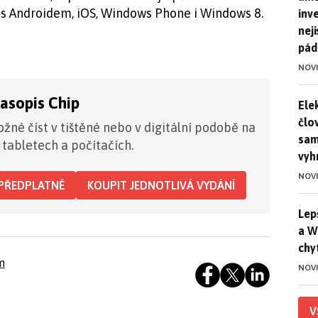
 s Androidem, iOS, Windows Phone i Windows 8.
inv
nej
pád
NOV
časopis Chip
Ele
Ele
člo
žné číst v tištěné nebo v digitální podobě na
sam
 tabletech a počítačích.
vyh
NOV
PŘEDPLATNÉ
KOUPIT JEDNOTLIVÁ VYDÁNÍ
Lep
Lep
a W
chy
m
NOV
V