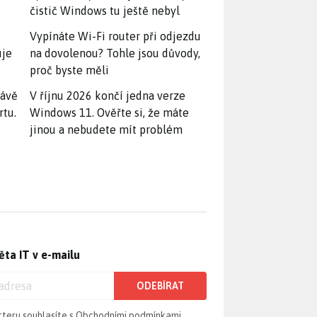
čistič Windows tu ještě nebyl
Vypínáte Wi-Fi router při odjezdu
uje
na dovolenou? Tohle jsou důvody,
proč byste měli
rávě
V říjnu 2026 končí jedna verze
rtu.
Windows 11. Ověřte si, že máte
jinou a nebudete mít problém
ěta IT v e-mailu
ODEBÍRAT
tteru souhlasíte s
Obchodními podmínkami