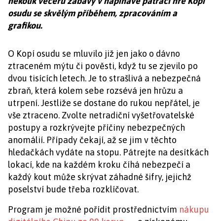
několik večerů zábavy v napínavé pátrací hře Kopí
osudu se skvělým příběhem, zpracováním a
grafikou.
O Kopí osudu se mluvilo již jen jako o dávno
ztraceném mýtu či pověsti, když tu se zjevilo po
dvou tisících letech. Je to strašlivá a nebezpečná
zbraň, která kolem sebe rozsévá jen hrůzu a
utrpení. Jestliže se dostane do rukou nepřátel, je
vše ztraceno. Zvolte netradiční vyšetřovatelské
postupy a rozkrývejte příčiny nebezpečných
anomálií. Případy čekají, až se jim v těchto
hledačkách vydáte na stopu. Pátrejte na desítkách
lokací, kde na každém kroku číhá nebezpečí a
každý kout může skrývat záhadné šifry, jejichž
poselství bude třeba rozklíčovat.
Program je možné pořídit prostřednictvím
nákupu