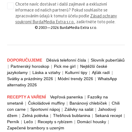
Chcete navíc dostávat i další zajímavé a exkluzivní
informace od našich partnerů? Pokud souhlasíte se
zpracováním údajů k tomuto účelu podle
Zásad ochrany
soukromí BurdaMedia Extra s.r.o.
, zaškrtněte toto pole.
© 2003—2026 BurdaMedia Extra s.r.o.
DOPORUČUJEME
Děsivá telefonní čísla
|
Slovník puberťáků
|
Partnerský horoskop
|
Pick me girl
|
Nejtěžší české
jazykolamy
|
Láska a vztahy
|
Kulturní tipy
|
Ajťák radí
|
Svátky a prázdniny 2026
|
Módní trendy 2026
|
WhatsApp
alternativy 2026
RECEPTY A VAŘENÍ
Vepřová panenka
|
Fazolky na
smetaně
|
Čokoládové muffiny
|
Banánový chlebíček
|
Chili
con carne
|
Sportovní nápoj
|
Zálivky na salát
|
Jahodový
džem
|
Zelná polévka
|
Třešňová bublanina
|
Sekaná recept
|
Perník
|
Lečo
|
Recepty s rybízem
|
Domácí housky
|
Zapečené brambory s uzeným