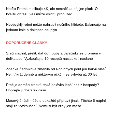
Netflix Premium slibuje 4K, ale nestačí za něj jen platit. O
kvalitu obrazu vás může ošidit i prohlížeč
Neobvyklý robot může nahradit nočního hlídače. Balancuje na
jednom kole a dokonce cítí plyn
DOPORUČENÉ ČLÁNKY
Stačí naplnit, přelít, dát do trouby a palačinky se promění v
delikatesu. Vyzkoušejte 10 receptů nasladko i naslano
Zdeňka Žádníková změnila od Rodinných pout jen barvu vlasů.
Nejí třikrát denně a některým éčkům se vyhýbá už 30 let
Proč je domácí frankfurtská polévka lepší než z hospody?
Dopřejte jí dostatek času
Masový štrúdl můžete pokaždé připravit jinak: Těchto 6 náplní
stojí za vyzkoušení. Nemusí být vždy jen maso