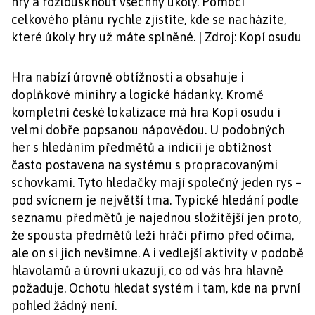
hry a rozlousknout všechny úkoly. Pomocí
celkového plánu rychle zjistíte, kde se nacházíte,
které úkoly hry už máte splněné. | Zdroj: Kopí osudu
Hra nabízí úrovně obtížnosti a obsahuje i
doplňkové minihry a logické hádanky. Kromě
kompletní české lokalizace má hra Kopí osudu i
velmi dobře popsanou nápovědou. U podobných
her s hledáním předmětů a indicií je obtížnost
často postavena na systému s propracovanými
schovkami. Tyto hledačky mají společný jeden rys –
pod svícnem je největší tma. Typické hledání podle
seznamu předmětů je najednou složitější jen proto,
že spousta předmětů leží hráči přímo před očima,
ale on si jich nevšimne. A i vedlejší aktivity v podobě
hlavolamů a úrovní ukazují, co od vás hra hlavně
požaduje. Ochotu hledat systém i tam, kde na první
pohled žádný není.