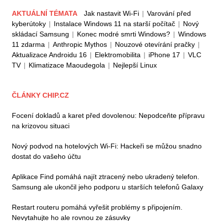
AKTUÁLNÍ TÉMATA
Jak nastavit Wi-Fi
|
Varování před
kyberútoky
|
Instalace Windows 11 na starší počítač
|
Nový
skládací Samsung
|
Konec modré smrti Windows?
|
Windows
11 zdarma
|
Anthropic Mythos
|
Nouzové otevírání pračky
|
Aktualizace Androidu 16
|
Elektromobilita
|
iPhone 17
|
VLC
TV
|
Klimatizace Maoudegola
|
Nejlepší Linux
ČLÁNKY CHIP.CZ
Focení dokladů a karet před dovolenou: Nepodceňte přípravu
na krizovou situaci
Nový podvod na hotelových Wi-Fi: Hackeři se můžou snadno
dostat do vašeho účtu
Aplikace Find pomáhá najít ztracený nebo ukradený telefon.
Samsung ale ukončil jeho podporu u starších telefonů Galaxy
Restart routeru pomáhá vyřešit problémy s připojením.
Nevytahujte ho ale rovnou ze zásuvky