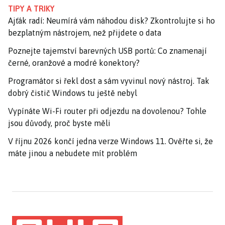
TIPY A TRIKY
Ajťák radí: Neumírá vám náhodou disk? Zkontrolujte si ho
bezplatným nástrojem, než přijdete o data
Poznejte tajemství barevných USB portů: Co znamenají
černé, oranžové a modré konektory?
Programátor si řekl dost a sám vyvinul nový nástroj. Tak
dobrý čistič Windows tu ještě nebyl
Vypínáte Wi-Fi router při odjezdu na dovolenou? Tohle
jsou důvody, proč byste měli
V říjnu 2026 končí jedna verze Windows 11. Ověřte si, že
máte jinou a nebudete mít problém