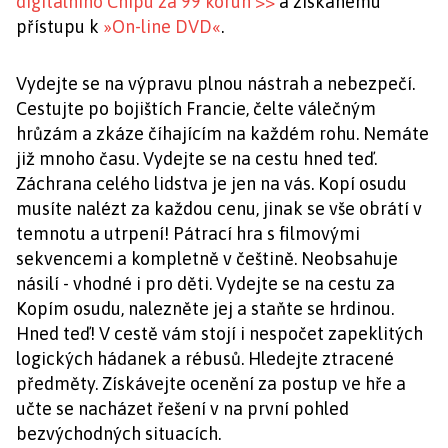
digitálního Chipu za 99 korun >>
a získanému
přístupu k
»On-line DVD«
.
Vydejte se na výpravu plnou nástrah a nebezpečí.
Cestujte po bojištích Francie, čelte válečným
hrůzám a zkáze číhajícím na každém rohu. Nemáte
již mnoho času. Vydejte se na cestu hned teď.
Záchrana celého lidstva je jen na vás. Kopí osudu
musíte nalézt za každou cenu, jinak se vše obrátí v
temnotu a utrpení! Pátrací hra s filmovými
sekvencemi a kompletně v češtině. Neobsahuje
násilí - vhodné i pro děti. Vydejte se na cestu za
Kopím osudu, nalezněte jej a staňte se hrdinou.
Hned teď! V cestě vám stojí i nespočet zapeklitých
logických hádanek a rébusů. Hledejte ztracené
předměty. Získávejte ocenění za postup ve hře a
učte se nacházet řešení v na první pohled
bezvýchodných situacích.