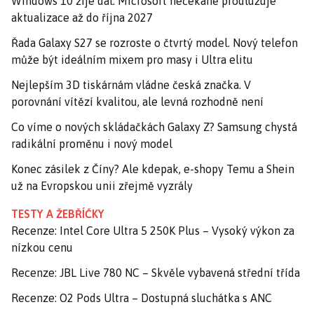
Windows 10 žije dál: Microsoft nečekaně prodlužuje
aktualizace až do října 2027
Řada Galaxy S27 se rozroste o čtvrtý model. Nový telefon
může být ideálním mixem pro masy i Ultra elitu
Nejlepším 3D tiskárnám vládne česká značka. V
porovnání vítězí kvalitou, ale levná rozhodně není
Co víme o nových skládačkách Galaxy Z? Samsung chystá
radikální proměnu i nový model
Konec zásilek z Číny? Ale kdepak, e-shopy Temu a Shein
už na Evropskou unii zřejmě vyzrály
TESTY A ŽEBŘÍČKY
Recenze: Intel Core Ultra 5 250K Plus – Vysoký výkon za
nízkou cenu
Recenze: JBL Live 780 NC – Skvěle vybavená střední třída
Recenze: O2 Pods Ultra – Dostupná sluchátka s ANC