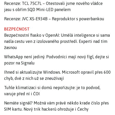
Recenze: TCL 75C7L – Otestovali jsme nového vládce
jasu s obřím SQD Mini-LED panelem
Recenze: JVC XS-E934B – Reproduktor s powerbankou
BEZPEČNOST
Bezpečnostní fiasko v OpenAI: Umělá inteligence si sama
našla cestu ven z izolovaného prostředí. Experti nad tím
žasnou
WhatsApp není jediný. Podvodníci mají nový fígl, dejte si
pozor na Signalu
Ihned si aktualizujte Windows. Microsoft opravil přes 600
chyb, dvě z nich už se zneužívají
Tuhle klimatizaci si domů nepořizujte: je to podvod,
varuje před ní i ČOI
Nemáte signál? Možná vám právě někdo krade číslo přes
SIM kartu. Nový trik hackerů ohrožuje i Čechy