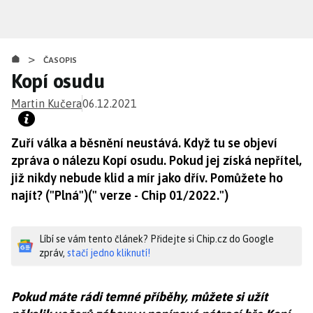
Přejít
k
hlavnímu
>
obsahu
ČASOPIS
Kopí osudu
Martin Kučera
06.12.2021
Zuří válka a běsnění neustává. Když tu se objeví
zpráva o nálezu Kopí osudu. Pokud jej získá nepřítel,
již nikdy nebude klid a mír jako dřív. Pomůžete ho
najít? ("Plná")(" verze - Chip 01/2022.")
Líbí se vám tento článek? Přidejte si Chip.cz do Google
zpráv,
stačí jedno kliknutí!
Pokud máte rádi temné příběhy, můžete si užít