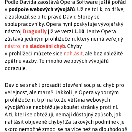
Podle Davida zaostává Opera Software ještě pořád
v
podpoře webových vývojářů
. Už ne tolik, co dříve,
a zasloužil se o to právě David Storey se
spolupracovníky. Opera nyní poskytuje vývojářský
nástroj
Dragonfly
již ve verzi
1.10
. Jenže Opera
zůstává jediným prohlížečem, který nemá veřejný
nástroj na
sledování chyb
. Chyby
v prohlížeči můžete sice
nahlásit
, ale bez náležité
zpětné vazby. To mnoho webových vývojářů
odrazuje.
David se snažil prosadit otevření soupisu chyb pro
veřejnost, ale marně. Jakkoli je Opera výborným
prohlížečem, trpí na to, že většina webových
vývojářů se neobtěžuje zkoušet stránky proti ní.
A ti, kteří se obtěžují, nemají důstojný způsob, jak
nahlásit objevené chyby! Za takových podmínek je
skoro nemožné zmoci se na více než na dlouhodobě