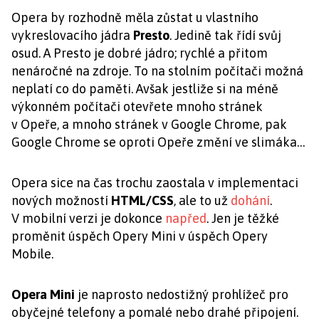
Opera by rozhodně měla zůstat u vlastního
vykreslovacího jádra
Presto
. Jedině tak řídí svůj
osud. A Presto je dobré jádro; rychlé a přitom
nenáročné na zdroje. To na stolním počítači možná
neplatí co do paměti. Avšak jestliže si na méně
výkonném počítači otevřete mnoho stránek
v Opeře, a mnoho stránek v Google Chrome, pak
Google Chrome se oproti Opeře změní ve slimáka…
Opera sice na čas trochu zaostala v implementaci
nových možností
HTML/CSS
, ale to už
dohání
.
V mobilní verzi je dokonce
napřed
. Jen je těžké
proměnit úspěch Opery Mini v úspěch Opery
Mobile.
Opera Mini
je naprosto nedostižný prohlížeč pro
obyčejné telefony a pomalé nebo drahé připojení.