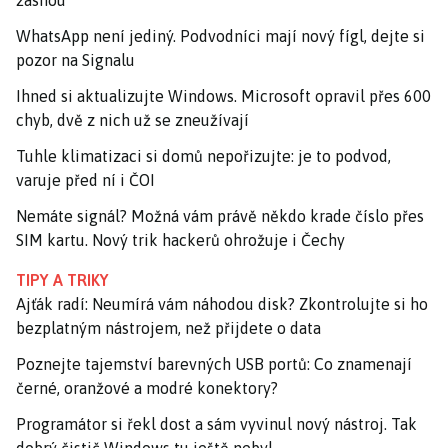
žasnou
WhatsApp není jediný. Podvodníci mají nový fígl, dejte si
pozor na Signalu
Ihned si aktualizujte Windows. Microsoft opravil přes 600
chyb, dvě z nich už se zneužívají
Tuhle klimatizaci si domů nepořizujte: je to podvod,
varuje před ní i ČOI
Nemáte signál? Možná vám právě někdo krade číslo přes
SIM kartu. Nový trik hackerů ohrožuje i Čechy
TIPY A TRIKY
Ajťák radí: Neumírá vám náhodou disk? Zkontrolujte si ho
bezplatným nástrojem, než přijdete o data
Poznejte tajemství barevných USB portů: Co znamenají
černé, oranžové a modré konektory?
Programátor si řekl dost a sám vyvinul nový nástroj. Tak