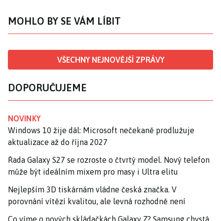
MOHLO BY SE VÁM LÍBIT
VŠECHNY NEJNOVĚJŠÍ ZPRÁVY
DOPORUČUJEME
NOVINKY
Windows 10 žije dál: Microsoft nečekaně prodlužuje
aktualizace až do října 2027
Řada Galaxy S27 se rozroste o čtvrtý model. Nový telefon
může být ideálním mixem pro masy i Ultra elitu
Nejlepším 3D tiskárnám vládne česká značka. V
porovnání vítězí kvalitou, ale levná rozhodně není
Co víme o nových skládačkách Galaxy Z? Samsung chystá