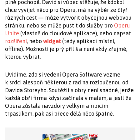
plně pochopil. David si vůbec stěžuje, že kdokoli
chce vyvíjet něco pro Operu, má na výběr ze čtyř
různých cest — může vytvořit obyčejnou webovou
stránku, nebo se může pustit do služby pro
Operu
Unite
(vlastně do cloudové aplikace), nebo napsat
rozšíření
, nebo
widget
(tedy aplikaci místní,
offline). Možností je prý příliš a není vždy zřejmé,
kterou vybrat.
Uvidíme, zda si vedení Opera Software vezme
k srdci alespoň některou z rad na rozloučenou od
Davida Storeyho. Soutěžit s obry není snadné, jenže
každá obří firma kdysi začínala v malém, a jestliže
Opera zůstala navzdory velkým ambicím
trpaslíkem, pak asi přece dělá něco špatně.