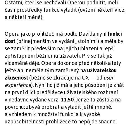
Ostatní, kteří se nechávali Operou podnítit, měli
čas i prostředky funkce vyladit (ovšem někteří více,
a někteří méně).
Opera jako prohlížeč má podle Davida nyní
funkcí
dost
(přinejmenším ve vydání „stolním“) a měla by
se zaměřit především na jejich uhlazení a lepší
zpřístupnění běžnému uživateli. Prý se tak již
víceméně děje. Opera dokonce před několika lety
ještě ani neměla tým zaměřený na
uživatelskou
zkušenost
(běžně se zkracuje na UX — od
user
experience
). Nyní ho již má a jeho působení je znát
na první dílčí předělávce uživatelského rozhraní
v nedávno vydané verzi
11.50
. Jenže ta zůstala na
povrchu; zbývá probrat a vyladit ještě mnohé,
a vzhledem k množství funkcí a k vysoké
uzpůsobitelnosti prohlížeče to nepůjde snadno.