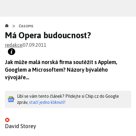
Přejít
k
hlavnímu
>
obsahu
ČASOPIS
Má Opera budoucnost?
redakce
07.09.2011
Jak může malá norská firma soutěžit s Applem,
Googlem a Microsoftem? Názory bývalého
vývojáře…
Líbí se vám tento článek? Přidejte si Chip.cz do Google
zpráv,
stačí jedno kliknutí!
David Storey