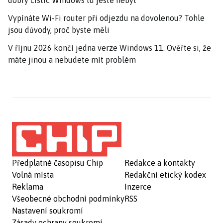
dobrý čistič Windows tu ještě nebyl
Vypínáte Wi-Fi router při odjezdu na dovolenou? Tohle
jsou důvody, proč byste měli
V říjnu 2026 končí jedna verze Windows 11. Ověřte si, že
máte jinou a nebudete mít problém
Předplatné časopisu Chip
Redakce a kontakty
Volná místa
Redakční etický kodex
Reklama
Inzerce
Všeobecné obchodní podmínky
RSS
Nastavení soukromí
Zásady ochrany soukromí