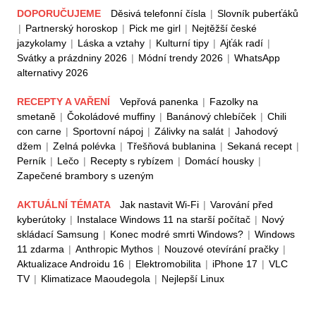
DOPORUČUJEME
Děsivá telefonní čísla
|
Slovník puberťáků
|
Partnerský horoskop
|
Pick me girl
|
Nejtěžší české
jazykolamy
|
Láska a vztahy
|
Kulturní tipy
|
Ajťák radí
|
Svátky a prázdniny 2026
|
Módní trendy 2026
|
WhatsApp
alternativy 2026
RECEPTY A VAŘENÍ
Vepřová panenka
|
Fazolky na
smetaně
|
Čokoládové muffiny
|
Banánový chlebíček
|
Chili
con carne
|
Sportovní nápoj
|
Zálivky na salát
|
Jahodový
džem
|
Zelná polévka
|
Třešňová bublanina
|
Sekaná recept
|
Perník
|
Lečo
|
Recepty s rybízem
|
Domácí housky
|
Zapečené brambory s uzeným
AKTUÁLNÍ TÉMATA
Jak nastavit Wi-Fi
|
Varování před
kyberútoky
|
Instalace Windows 11 na starší počítač
|
Nový
skládací Samsung
|
Konec modré smrti Windows?
|
Windows
11 zdarma
|
Anthropic Mythos
|
Nouzové otevírání pračky
|
Aktualizace Androidu 16
|
Elektromobilita
|
iPhone 17
|
VLC
TV
|
Klimatizace Maoudegola
|
Nejlepší Linux