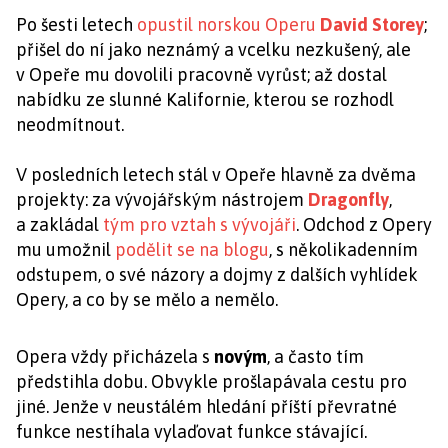
Po šesti letech
opustil norskou Operu
David Storey
;
přišel do ní jako neznámý a vcelku nezkušený, ale
v Opeře mu dovolili pracovně vyrůst; až dostal
nabídku ze slunné Kalifornie, kterou se rozhodl
neodmítnout.
V posledních letech stál v Opeře hlavně za dvěma
projekty: za vývojářským nástrojem
Dragonfly
,
a zakládal
tým pro vztah s vývojáři
. Odchod z Opery
mu umožnil
podělit se na blogu
, s několikadenním
odstupem, o své názory a dojmy z dalších vyhlídek
Opery, a co by se mělo a nemělo.
Opera vždy přicházela s
novým
, a často tím
předstihla dobu. Obvykle prošlapávala cestu pro
jiné. Jenže v neustálém hledání příští převratné
funkce nestíhala vylaďovat funkce stávající.