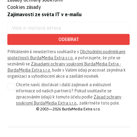
Cookies zásady
Zajímavosti ze světa IT v e-mailu
ODEBÍRAT
Přihlášením k newsletteru souhlasíte s
Obchodními podmínkami
společnosti BurdaMedia Extra s.r.o.
a potvrzujete, že jste se
seznámili se
Zásadami ochrany soukromí BurdaMedia Extra -
BurdaMedia Extra s.r.o.
bude s Vašimi údaji pracovat zejména k
organizaci a vyhodnocení akce a zasílání novinek.
Chcete navíc dostávat i další zajímavé a exkluzivní
informace od našich partnerů? Pokud souhlasíte se
zpracováním údajů k tomuto účelu podle
Zásad ochrany
soukromí BurdaMedia Extra s.r.o.
, zaškrtněte toto pole.
© 2003—2026 BurdaMedia Extra s.r.o.