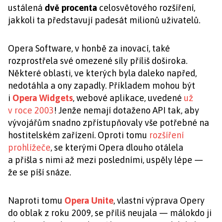
ustálená
dvě procenta
celosvětového rozšíření,
jakkoli ta představují padesát milionů uživatelů.
Opera Software, v honbě za inovací, také
rozprostřela své omezené síly příliš doširoka.
Některé oblasti, ve kterých byla daleko napřed,
nedotáhla a ony zapadly. Příkladem mohou být
i
Opera Widgets
, webové aplikace, uvedené
už
v roce 2003
! Jenže nemají dotaženo API tak, aby
vývojářům snadno zpřístupňovaly vše potřebné na
hostitelském zařízení. Oproti tomu
rozšíření
prohlížeče
, se kterými Opera dlouho otálela
a přišla s nimi až mezi posledními, uspěly lépe —
že se píší snáze.
Naproti tomu
Opera Unite
, vlastní výprava Opery
do oblak z roku 2009, se příliš neujala — málokdo ji