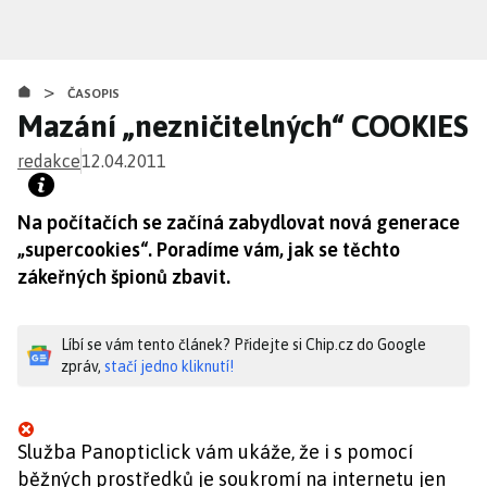
Přejít
k
hlavnímu
>
obsahu
ČASOPIS
Mazání „nezničitelných“ COOKIES
redakce
12.04.2011
Na počítačích se začíná zabydlovat nová generace
„supercookies“. Poradíme vám, jak se těchto
zákeřných špionů zbavit.
Líbí se vám tento článek? Přidejte si Chip.cz do Google
zpráv,
stačí jedno kliknutí!
Služba Panopticlick vám ukáže, že i s pomocí
běžných prostředků je soukromí na internetu jen