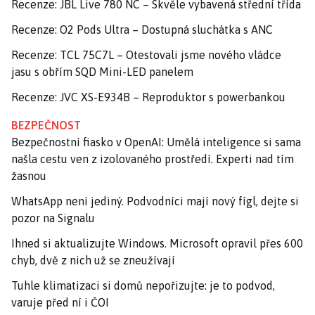
Recenze: JBL Live 780 NC – Skvěle vybavená střední třída
Recenze: O2 Pods Ultra – Dostupná sluchátka s ANC
Recenze: TCL 75C7L – Otestovali jsme nového vládce
jasu s obřím SQD Mini-LED panelem
Recenze: JVC XS-E934B – Reproduktor s powerbankou
BEZPEČNOST
Bezpečnostní fiasko v OpenAI: Umělá inteligence si sama
našla cestu ven z izolovaného prostředí. Experti nad tím
žasnou
WhatsApp není jediný. Podvodníci mají nový fígl, dejte si
pozor na Signalu
Ihned si aktualizujte Windows. Microsoft opravil přes 600
chyb, dvě z nich už se zneužívají
Tuhle klimatizaci si domů nepořizujte: je to podvod,
varuje před ní i ČOI