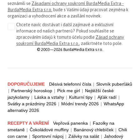
seznámili se
Zásadami ochrany soukromí BurdaMedia Extra -
BurdaMedia Extra s.r.o.
bude s Vašimi údaji pracovat zejména k
organizaci a vyhodnocení akce a zasílání novinek.
Chcete navíc dostávat i další zajímavé a exkluzivní
informace od našich partnerů? Pokud souhlasíte se
zpracováním údajů k tomuto účelu podle
Zásad ochrany
soukromí BurdaMedia Extra s.r.o.
, zaškrtněte toto pole.
© 2003—2026 BurdaMedia Extra s.r.o.
DOPORUČUJEME
Děsivá telefonní čísla
|
Slovník puberťáků
|
Partnerský horoskop
|
Pick me girl
|
Nejtěžší české
jazykolamy
|
Láska a vztahy
|
Kulturní tipy
|
Ajťák radí
|
Svátky a prázdniny 2026
|
Módní trendy 2026
|
WhatsApp
alternativy 2026
RECEPTY A VAŘENÍ
Vepřová panenka
|
Fazolky na
smetaně
|
Čokoládové muffiny
|
Banánový chlebíček
|
Chili
con carne
|
Sportovní nápoj
|
Zálivky na salát
|
Jahodový