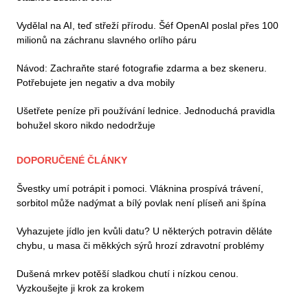
Vydělal na AI, teď střeží přírodu. Šéf OpenAI poslal přes 100
milionů na záchranu slavného orlího páru
Návod: Zachraňte staré fotografie zdarma a bez skeneru.
Potřebujete jen negativ a dva mobily
Ušetřete peníze při používání lednice. Jednoduchá pravidla
bohužel skoro nikdo nedodržuje
DOPORUČENÉ ČLÁNKY
Švestky umí potrápit i pomoci. Vláknina prospívá trávení,
sorbitol může nadýmat a bílý povlak není plíseň ani špína
Vyhazujete jídlo jen kvůli datu? U některých potravin děláte
chybu, u masa či měkkých sýrů hrozí zdravotní problémy
Dušená mrkev potěší sladkou chutí i nízkou cenou.
Vyzkoušejte ji krok za krokem