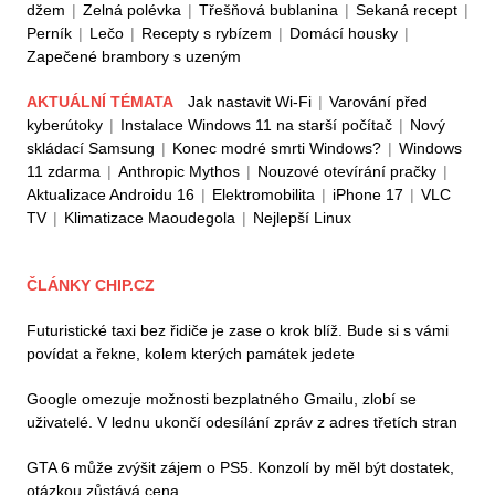
džem
|
Zelná polévka
|
Třešňová bublanina
|
Sekaná recept
|
Perník
|
Lečo
|
Recepty s rybízem
|
Domácí housky
|
Zapečené brambory s uzeným
AKTUÁLNÍ TÉMATA
Jak nastavit Wi-Fi
|
Varování před
kyberútoky
|
Instalace Windows 11 na starší počítač
|
Nový
skládací Samsung
|
Konec modré smrti Windows?
|
Windows
11 zdarma
|
Anthropic Mythos
|
Nouzové otevírání pračky
|
Aktualizace Androidu 16
|
Elektromobilita
|
iPhone 17
|
VLC
TV
|
Klimatizace Maoudegola
|
Nejlepší Linux
ČLÁNKY CHIP.CZ
Futuristické taxi bez řidiče je zase o krok blíž. Bude si s vámi
povídat a řekne, kolem kterých památek jedete
Google omezuje možnosti bezplatného Gmailu, zlobí se
uživatelé. V lednu ukončí odesílání zpráv z adres třetích stran
GTA 6 může zvýšit zájem o PS5. Konzolí by měl být dostatek,
otázkou zůstává cena