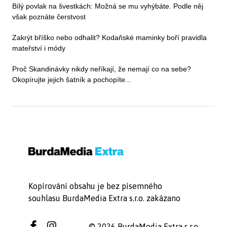
Bílý povlak na švestkách: Možná se mu vyhýbáte. Podle něj
však poznáte čerstvost
Zakrýt bříško nebo odhalit? Kodaňské maminky boří pravidla
mateřství i módy
Proč Skandinávky nikdy neříkají, že nemají co na sebe?
Okopírujte jejich šatník a pochopíte...
Kopírování obsahu je bez písemného
souhlasu BurdaMedia Extra s.r.o. zakázano
© 2026 BurdaMedia Extra s.r.o.