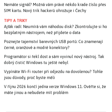
Nemáte signál? Možná vám právě někdo krade číslo přes
SIM kartu. Nový trik hackerů ohrožuje i Čechy
TIPY A TRIKY
Ajťák radí: Neumírá vám náhodou disk? Zkontrolujte si ho
bezplatným nástrojem, než přijdete o data
Poznejte tajemství barevných USB portů: Co znamenají
černé, oranžové a modré konektory?
Programátor si řekl dost a sám vyvinul nový nástroj. Tak
dobrý čistič Windows tu ještě nebyl
Vypínáte Wi-Fi router při odjezdu na dovolenou? Tohle
jsou důvody, proč byste měli
V říjnu 2026 končí jedna verze Windows 11. Ověřte si, že
máte jinou a nebudete mít problém