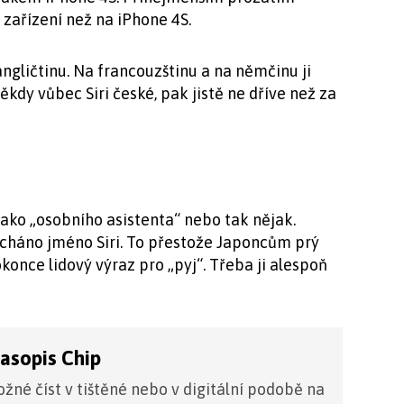
ařízení než na iPhone 4S.
ngličtinu. Na francouzštinu a na němčinu ji
někdy vůbec Siri české, pak jistě ne dříve než za
jako „osobního asistenta“ nebo tak nějak.
necháno jméno Siri. To přestože Japoncům prý
dokonce lidový výraz pro „pyj“. Třeba ji alespoň
časopis Chip
žné číst v tištěné nebo v digitální podobě na