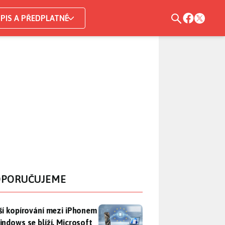
PIS A PŘEDPLATNÉ
PORUČUJEME
ší kopírování mezi iPhonem a Windows se blíží. Microsoft chyt
ší kopírování mezi iPhonem
indows se blíží. Microsoft