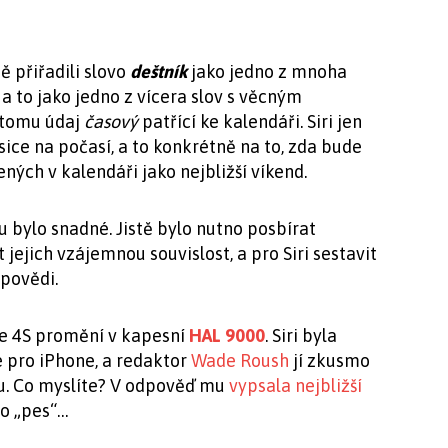
 přiřadili slovo
deštník
jako jedno z mnoha
, a to jako jedno z vícera slov s věcným
 tomu údaj
časový
patřící ke kalendáři. Siri jen
sice na počasí, a to konkrétně na to, zda bude
ných v kalendáři jako nejbližší víkend.
 bylo snadné. Jistě bylo nutno posbírat
jejich vzájemnou souvislost, a pro Siri sestavit
povědi.
ne 4S promění v kapesní
HAL 9000
. Siri byla
 pro iPhone, a redaktor
Wade Roush
jí zkusmo
ádu. Co myslíte? V odpověď mu
vypsala nejbližší
vo „pes“…