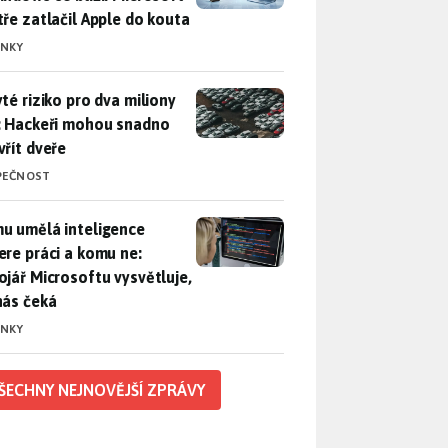
tře zatlačil Apple do kouta
INKY
yté riziko pro dva miliony aut: Hackeři mohou snadno otevřít d
yté riziko pro dva miliony
: Hackeři mohou snadno
vřít dveře
PEČNOST
u umělá inteligence sebere práci a komu ne: Vývojář Microsoft
u umělá inteligence
ere práci a komu ne:
ojář Microsoftu vysvětluje,
nás čeká
INKY
ŠECHNY NEJNOVĚJŠÍ ZPRÁVY