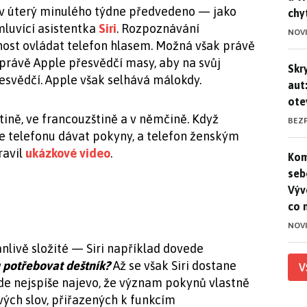
v úterý minulého týdne předvedeno — jako
chy
mluvící asistentka
Siri
. Rozpoznávání
NOV
nost ovládat telefon hlasem. Možná však právě
 právě Apple přesvědčí masy, aby na svůj
Skr
Skr
esvědčí. Apple však selhává málokdy.
aut
ote
tině, ve francouzštině a v němčině. Když
BEZ
e telefonu dávat pokyny, a telefon ženským
ravil
ukázkové video
.
Kom
Kom
seb
Výv
co 
NOV
livě složité — Siri například dovede
 potřebovat deštník?
Až se však Siri dostane
V
de nejspíše najevo, že význam pokynů vlastně
ých slov, přiřazených k funkcím