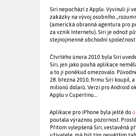
Siri nepochází z Applu. Vyvinuli j
zakázky na vývoj osobního „rozumn
(americká obranná agentura pro p
za vznik Internetu). Siri je odnož 
stejnojmenné obchodní společnosti ú
Čtvrtého února 2010 byla Siri uved
Siri, jen jako pouhá aplikace nemě
a to ji poněkud omezovalo. Původně
28. března 2010, firmu Siri koupil,
milionů dolarů. Verzi pro Android ok
Applu v Cupertinu…
Aplikace pro iPhone byla ještě do
ú
poutala výraznou pozornost. Prostě
Přitom vylepšená Siri, vestavěná p
uživatele, má být tím největším t