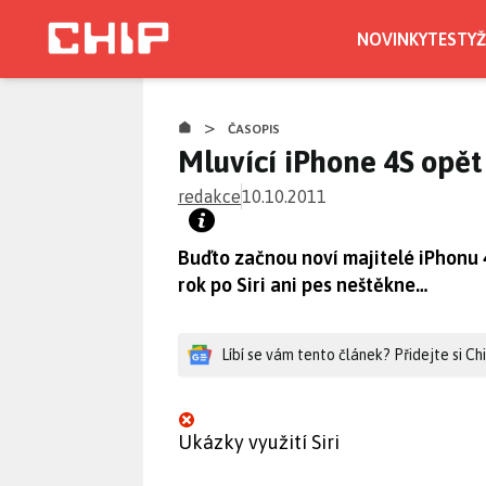
Přejít
k
NOVINKY
TESTY
Ž
hlavnímu
obsahu
>
ČASOPIS
Mluvící iPhone 4S opě
redakce
10.10.2011
Buďto začnou noví majitelé iPhonu 
rok po Siri ani pes neštěkne…
Líbí se vám tento článek? Přidejte si C
Ukázky využití Siri