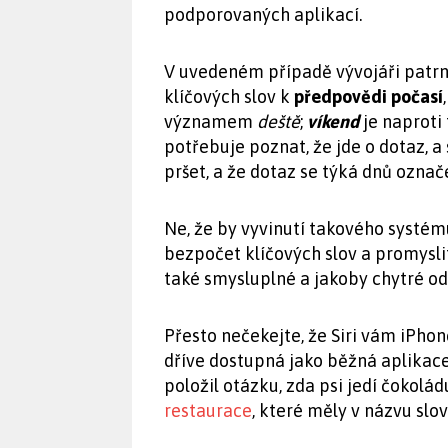
podporovaných aplikací.
V uvedeném případě vývojáři patrně
klíčových slov k
předpovědi počasí
významem
deště
;
víkend
je naproti
potřebuje poznat, že jde o dotaz, a 
pršet, a že dotaz se týká dnů označe
Ne, že by vyvinutí takového systému
bezpočet klíčových slov a promyslit 
také smysluplné a jakoby chytré od
Přesto nečekejte, že Siri vám iPho
dříve dostupná jako běžná aplikace
položil otázku, zda psi jedí čokol
restaurace
, které měly v názvu slo