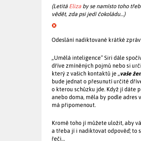
(Letitá
Eliza
by se namísto toho třeba
vědět, zda psi jedí čokoládu…)
Odeslání nadiktované krátké zpráv
„Umělá inteligence“ Siri dále spoč
dříve zmíněných pojmů nebo si urči
který z vašich kontaktů je „
vaše že
bude jednat o přesunutí určité dřív
o kterou schůzku jde. Když jí dáte
anebo doma, měla by podle adres vě
má připomenout.
Kromě toho jí můžete uložit, aby v
a třeba jí i nadiktovat odpověď; to
řeči…