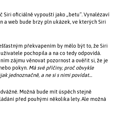
 Siri oficiálně vypouští jako „betu“. Vynalézaví
in a web bude brzy pln ukázek, ve kterých Siri
ešťastným překvapením by mělo být to, že Siri
k uživatele pochopila a na co tedy odpovídá.
tním zájmu věnovat pozornost a ověřit si, že je
 nebo pokyn.
Má své příčiny, proč obvykle
jak jednoznačně, a ne si s nimi povídat…
 odvážné. Možná bude mít úspěch stejně
ládání před pouhými několika lety. Ale možná