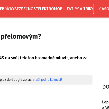
EBŘÍČKY
BEZPEČNOST
ELEKTROMOBILITA
TIPY A TRIKY
ČASO
t přelomovým?
4S na svůj telefon hromadně mluvit, anebo za
hip.cz do Google zpráv,
stačí jedno kliknutí!
DO
Lep
Lep
a W