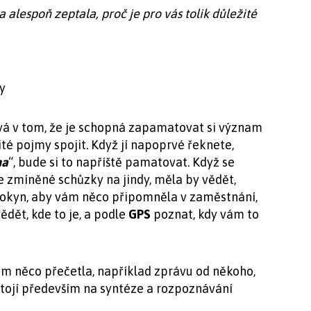
 alespoň zeptala, proč je pro vás tolik důležité
y
ívá v tom, že je schopná zapamatovat si význam
té pojmy spojit. Když jí napoprvé řeknete,
na
“, bude si to napříště pamatovat. Když se
e zmíněné schůzky na jindy, měla by vědět,
 pokyn, aby vám něco připomněla v zaměst­nání,
dět, kde to je, a podle
GPS
poznat, kdy vám to
ám něco přečetla, například zprávu od někoho,
 stojí především na syntéze a rozpoznávání