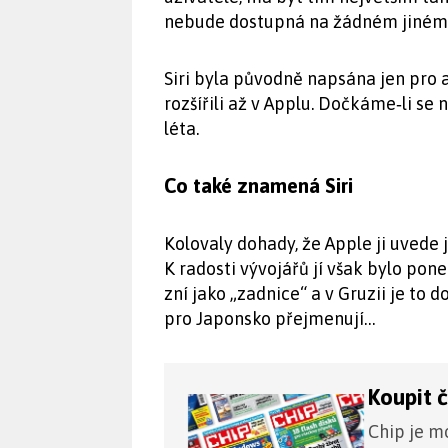
nebude dostupná na žádném jiném z
Siri byla původně napsána jen pro a
rozšířili až v Applu. Dočkáme‑li se 
léta.
Co také znamená Siri
Kolovaly dohady, že Apple ji uvede 
K radosti vývojářů jí však bylo po
zní jako „zadnice“ a v Gruzii je to 
pro Japonsko přejmenují…
Koupit 
Chip je mo