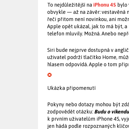
To nejdůležitější na
iPhonu 4S
bylo 
obvykle — až na závěr: vestavěná 
řeči přitom není novinkou, ani mož
Apple opět ukázal, jak to má být, a
telefon mluvily. Možná. Anebo nepř
Siri bude nejprve dostupná v anglič
uživatel podrží tlačítko Home, můž
hlasem odpovídá. Apple o tom přip
Ukázka připomenutí
Pokyny nebo dotazy mohou být zdán
zodpovědět otázku:
Budu o víkendu
k prvním uživatelům iPhone 4S, vyj
jen hádá podle rozpoznaných klíčov