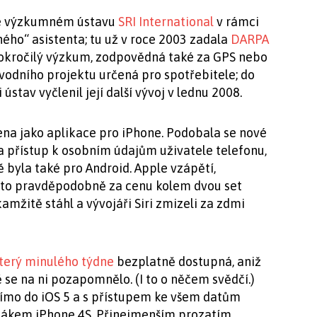
i ve výzkumném ústavu
SRI International
v rámci
ého“ asistenta; tu už v roce 2003 zadala
DARPA
okročilý výzkum, zodpovědná také za GPS nebo
původního projektu určená pro spotřebitele; do
stav vyčlenil její další vývoj v lednu 2008.
ena jako aplikace pro iPhone. Podobala se nové
la přístup k osobním údajům uživatele telefonu,
 byla také pro Android. Apple vzápětí,
 a to pravdě­podobně za cenu kolem dvou set
amžitě stáhl a vývojáři Siri zmizeli za zdmi
terý minulého týdne
bezplatně dostupná, aniž
 se na ni pozapomnělo. (I to o něčem svědčí.)
římo do iOS 5 a s přístupem ke všem datům
ahákem iPhone 4S. Přinejmenším prozatím