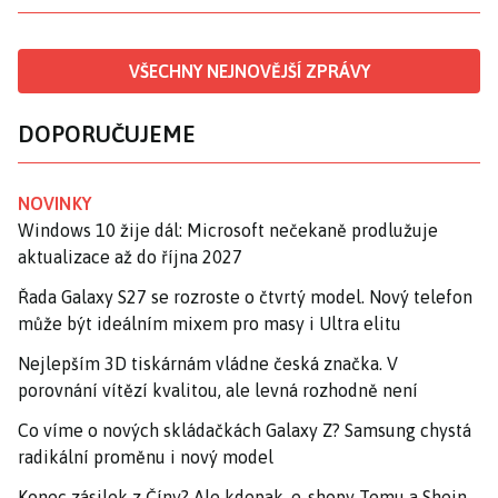
VŠECHNY NEJNOVĚJŠÍ ZPRÁVY
DOPORUČUJEME
NOVINKY
Windows 10 žije dál: Microsoft nečekaně prodlužuje
aktualizace až do října 2027
Řada Galaxy S27 se rozroste o čtvrtý model. Nový telefon
může být ideálním mixem pro masy i Ultra elitu
Nejlepším 3D tiskárnám vládne česká značka. V
porovnání vítězí kvalitou, ale levná rozhodně není
Co víme o nových skládačkách Galaxy Z? Samsung chystá
radikální proměnu i nový model
Konec zásilek z Číny? Ale kdepak, e-shopy Temu a Shein