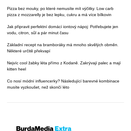
Pizza bez mouky, po které nemusíte mít výčitky. Low carb
pizza z mozzarelly je bez lepku, cukru a má více bílkovin
Jak připravit perfektní domácí iontový nápoj: Potřebujete jen
vodu, citron, sůl a pár minut času
Základní recept na bramboráky má mnoho skvělých obměn.
Některé určitě překvapí
Nejvíc cool žabky léta přímo z Kodaně. Zakrývají palec a mají
kitten heel
Co nosí módní influencerky? Následující barevné kombinace
musíte vyzkoušet, než skončí léto