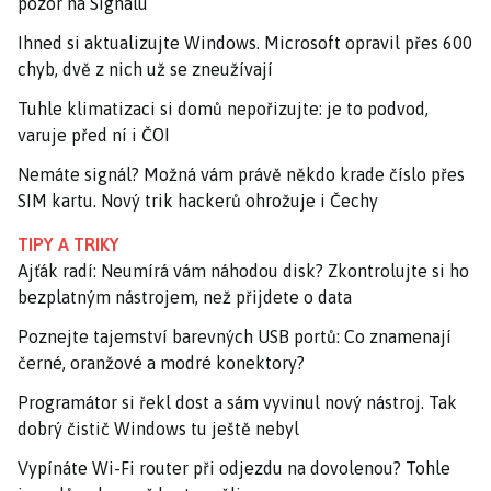
pozor na Signalu
Ihned si aktualizujte Windows. Microsoft opravil přes 600
chyb, dvě z nich už se zneužívají
Tuhle klimatizaci si domů nepořizujte: je to podvod,
varuje před ní i ČOI
Nemáte signál? Možná vám právě někdo krade číslo přes
SIM kartu. Nový trik hackerů ohrožuje i Čechy
TIPY A TRIKY
Ajťák radí: Neumírá vám náhodou disk? Zkontrolujte si ho
bezplatným nástrojem, než přijdete o data
Poznejte tajemství barevných USB portů: Co znamenají
černé, oranžové a modré konektory?
Programátor si řekl dost a sám vyvinul nový nástroj. Tak
dobrý čistič Windows tu ještě nebyl
Vypínáte Wi-Fi router při odjezdu na dovolenou? Tohle