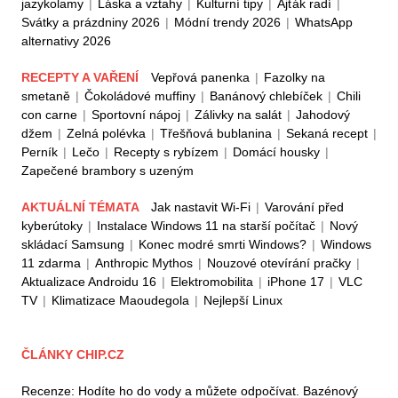
jazykolamy
|
Láska a vztahy
|
Kulturní tipy
|
Ajťák radí
|
Svátky a prázdniny 2026
|
Módní trendy 2026
|
WhatsApp
alternativy 2026
RECEPTY A VAŘENÍ
Vepřová panenka
|
Fazolky na
smetaně
|
Čokoládové muffiny
|
Banánový chlebíček
|
Chili
con carne
|
Sportovní nápoj
|
Zálivky na salát
|
Jahodový
džem
|
Zelná polévka
|
Třešňová bublanina
|
Sekaná recept
|
Perník
|
Lečo
|
Recepty s rybízem
|
Domácí housky
|
Zapečené brambory s uzeným
AKTUÁLNÍ TÉMATA
Jak nastavit Wi-Fi
|
Varování před
kyberútoky
|
Instalace Windows 11 na starší počítač
|
Nový
skládací Samsung
|
Konec modré smrti Windows?
|
Windows
11 zdarma
|
Anthropic Mythos
|
Nouzové otevírání pračky
|
Aktualizace Androidu 16
|
Elektromobilita
|
iPhone 17
|
VLC
TV
|
Klimatizace Maoudegola
|
Nejlepší Linux
ČLÁNKY CHIP.CZ
Recenze: Hodíte ho do vody a můžete odpočívat. Bazénový