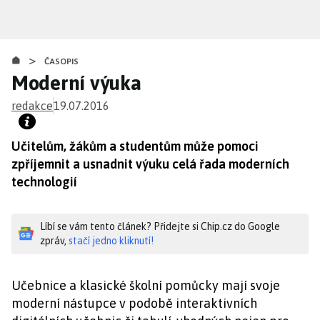
Přejít
k
hlavnímu
>
obsahu
ČASOPIS
Moderní výuka
redakce
19.07.2016
Učitelům, žákům a studentům může pomoci
zpříjemnit a usnadnit výuku celá řada moderních
technologií
Líbí se vám tento článek? Přidejte si Chip.cz do Google
zpráv,
stačí jedno kliknutí!
Učebnice a klasické školní pomůcky mají svoje
moderní nástupce v podobě interaktivních