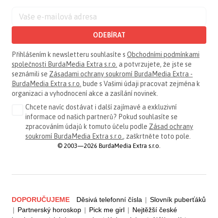
ODEBÍRAT
Přihlášením k newsletteru souhlasíte s
Obchodními podmínkami
společnosti BurdaMedia Extra s.r.o.
a potvrzujete, že jste se
seznámili se
Zásadami ochrany soukromí BurdaMedia Extra -
BurdaMedia Extra s.r.o.
bude s Vašimi údaji pracovat zejména k
organizaci a vyhodnocení akce a zasílání novinek.
Chcete navíc dostávat i další zajímavé a exkluzivní
informace od našich partnerů? Pokud souhlasíte se
zpracováním údajů k tomuto účelu podle
Zásad ochrany
soukromí BurdaMedia Extra s.r.o.
, zaškrtněte toto pole.
© 2003—2026 BurdaMedia Extra s.r.o.
DOPORUČUJEME
Děsivá telefonní čísla
|
Slovník puberťáků
|
Partnerský horoskop
|
Pick me girl
|
Nejtěžší české