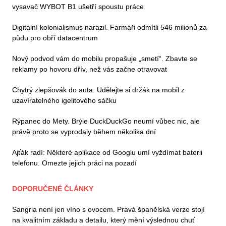
vysavač WYBOT B1 ušetří spoustu práce
Digitální kolonialismus narazil. Farmáři odmítli 546 milionů za
půdu pro obří datacentrum
Nový podvod vám do mobilu propašuje „smetí“. Zbavte se
reklamy po hovoru dřív, než vás začne otravovat
Chytrý zlepšovák do auta: Udělejte si držák na mobil z
uzavíratelného igelitového sáčku
Rýpanec do Mety. Brýle DuckDuckGo neumí vůbec nic, ale
právě proto se vyprodaly během několika dní
Ajťák radí: Některé aplikace od Googlu umí vyždímat baterii
telefonu. Omezte jejich práci na pozadí
DOPORUČENÉ ČLÁNKY
Sangria není jen víno s ovocem. Pravá španělská verze stojí
na kvalitním základu a detailu, který mění výslednou chuť