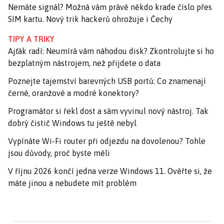
Nemáte signál? Možná vám právě někdo krade číslo přes
SIM kartu. Nový trik hackerů ohrožuje i Čechy
TIPY A TRIKY
Ajťák radí: Neumírá vám náhodou disk? Zkontrolujte si ho
bezplatným nástrojem, než přijdete o data
Poznejte tajemství barevných USB portů: Co znamenají
černé, oranžové a modré konektory?
Programátor si řekl dost a sám vyvinul nový nástroj. Tak
dobrý čistič Windows tu ještě nebyl
Vypínáte Wi-Fi router při odjezdu na dovolenou? Tohle
jsou důvody, proč byste měli
V říjnu 2026 končí jedna verze Windows 11. Ověřte si, že
máte jinou a nebudete mít problém