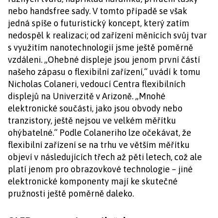
nebo handsfree sady. V tomto případě se však
jedná spíše o futuristický koncept, který zatím
nedospěl k realizaci; od zařízení měnících svůj tvar
s využitím nanotechnologií jsme ještě poměrně
vzdáleni. „Ohebné displeje jsou jenom první částí
našeho zápasu o flexibilní zařízení,“ uvádí k tomu
Nicholas Colaneri, vedoucí Centra flexibilních
displejů na Univerzitě v Arizoně. „Mnohé
elektronické součásti, jako jsou obvody nebo
tranzistory, ještě nejsou ve velkém měřítku
ohýbatelné.“ Podle Colaneriho lze očekávat, že
flexibilní zařízení se na trhu ve větším měřítku
objeví v následujících třech až pěti letech, což ale
platí jenom pro obrazovkové technologie – jiné
elektronické komponenty mají ke skutečné
pružnosti ještě poměrně daleko.