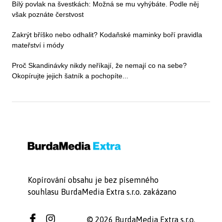
Bílý povlak na švestkách: Možná se mu vyhýbáte. Podle něj
však poznáte čerstvost
Zakrýt bříško nebo odhalit? Kodaňské maminky boří pravidla
mateřství i módy
Proč Skandinávky nikdy neříkají, že nemají co na sebe?
Okopírujte jejich šatník a pochopíte...
Kopírování obsahu je bez písemného
souhlasu BurdaMedia Extra s.r.o. zakázano
© 2026 BurdaMedia Extra s.r.o.