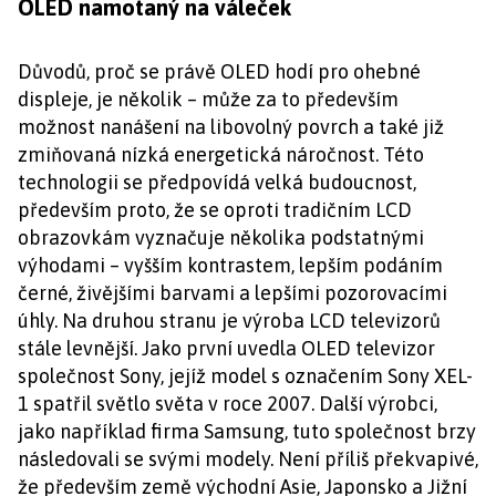
OLED namotaný na váleček
Důvodů, proč se právě OLED hodí pro ohebné
displeje, je několik – může za to především
možnost nanášení na libovolný povrch a také již
zmiňovaná nízká energetická náročnost. Této
technologii se předpovídá velká budoucnost,
především proto, že se oproti tradičním LCD
obrazovkám vyznačuje několika podstatnými
výhodami – vyšším kontrastem, lepším podáním
černé, živějšími barvami a lepšími pozorovacími
úhly. Na druhou stranu je výroba LCD televizorů
stále levnější. Jako první uvedla OLED televizor
společnost Sony, jejíž model s označením Sony XEL-
1 spatřil světlo světa v roce 2007. Další výrobci,
jako například firma Samsung, tuto společnost brzy
následovali se svými modely. Není příliš překvapivé,
že především země východní Asie, Japonsko a Jižní