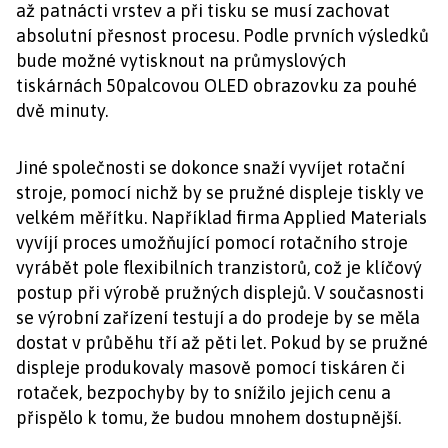
až patnácti vrstev a při tisku se musí zachovat
absolutní přesnost procesu. Podle prvních výsledků
bude možné vytisknout na průmyslových
tiskárnách 50palcovou OLED obrazovku za pouhé
dvě minuty.
Jiné společnosti se dokonce snaží vyvíjet rotační
stroje, pomocí nichž by se pružné displeje tiskly ve
velkém měřítku. Například firma Applied Materials
vyvíjí proces umožňující pomocí rotačního stroje
vyrábět pole flexibilních tranzistorů, což je klíčový
postup při výrobě pružných displejů. V současnosti
se výrobní zařízení testují a do prodeje by se měla
dostat v průběhu tří až pěti let. Pokud by se pružné
displeje produkovaly masově pomocí tiskáren či
rotaček, bezpochyby by to snížilo jejich cenu a
přispělo k tomu, že budou mnohem dostupnější.