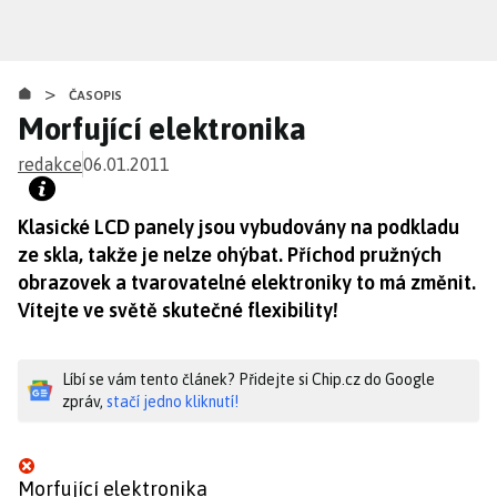
Přejít
k
hlavnímu
>
obsahu
ČASOPIS
Morfující elektronika
redakce
06.01.2011
Klasické LCD panely jsou vybudovány na podkladu
ze skla, takže je nelze ohýbat. Příchod pružných
obrazovek a tvarovatelné elektroniky to má změnit.
Vítejte ve světě skutečné flexibility!
Líbí se vám tento článek? Přidejte si Chip.cz do Google
zpráv,
stačí jedno kliknutí!
Morfující elektronika