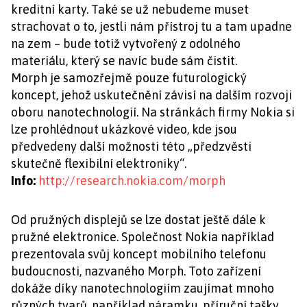
kreditní karty. Také se už nebudeme muset
strachovat o to, jestli nám přístroj tu a tam upadne
na zem – bude totiž vytvořený z odolného
materiálu, který se navíc bude sám čistit.
Morph je samozřejmě pouze futurologický
koncept, jehož uskutečnění závisí na dalším rozvoji
oboru nanotechnologií. Na stránkách firmy Nokia si
lze prohlédnout ukázkové video, kde jsou
předvedeny další možnosti této „předzvěsti
skutečně flexibilní elektroniky“.
Info:
http://research.nokia.com/morph
Od pružných displejů se lze dostat ještě dále k
pružné elektronice. Společnost Nokia například
prezentovala svůj koncept mobilního telefonu
budoucnosti, nazvaného Morph. Toto zařízení
dokáže díky nanotechnologiím zaujímat mnoho
různých tvarů, například náramku, příruční tašky