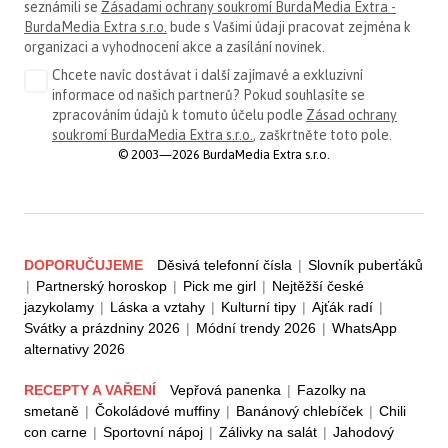
seznámili se
Zásadami ochrany soukromí BurdaMedia Extra -
BurdaMedia Extra s.r.o.
bude s Vašimi údaji pracovat zejména k
organizaci a vyhodnocení akce a zasílání novinek.
Chcete navíc dostávat i další zajímavé a exkluzivní
informace od našich partnerů? Pokud souhlasíte se
zpracováním údajů k tomuto účelu podle
Zásad ochrany
soukromí BurdaMedia Extra s.r.o.
, zaškrtněte toto pole.
© 2003—2026 BurdaMedia Extra s.r.o.
DOPORUČUJEME
Děsivá telefonní čísla
|
Slovník puberťáků
|
Partnerský horoskop
|
Pick me girl
|
Nejtěžší české
jazykolamy
|
Láska a vztahy
|
Kulturní tipy
|
Ajťák radí
|
Svátky a prázdniny 2026
|
Módní trendy 2026
|
WhatsApp
alternativy 2026
RECEPTY A VAŘENÍ
Vepřová panenka
|
Fazolky na
smetaně
|
Čokoládové muffiny
|
Banánový chlebíček
|
Chili
con carne
|
Sportovní nápoj
|
Zálivky na salát
|
Jahodový