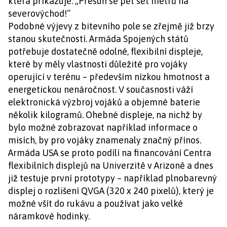
která přikazuje: „Přesuň se pět set metrů na
severovýchod!“
Podobné výjevy z bitevního pole se zřejmě již brzy
stanou skutečností. Armáda Spojených států
potřebuje dostatečně odolné, flexibilní displeje,
které by měly vlastnosti důležité pro vojáky
operující v terénu – především nízkou hmotnost a
energetickou nenáročnost. V současnosti váží
elektronická výzbroj vojáků a objemné baterie
několik kilogramů. Ohebné displeje, na nichž by
bylo možné zobrazovat například informace o
misích, by pro vojáky znamenaly značný přínos.
Armáda USA se proto podílí na financování Centra
flexibilních displejů na Univerzitě v Arizoně a dnes
již testuje první prototypy – například plnobarevný
displej o rozlišení QVGA (320 x 240 pixelů), který je
možné všít do rukávu a používat jako velké
náramkové hodinky.