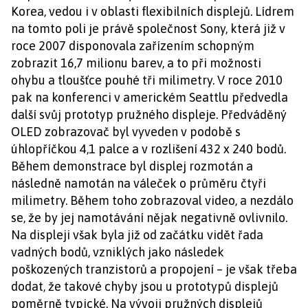
Korea, vedou i v oblasti flexibilních displejů. Lídrem
na tomto poli je právě společnost Sony, která již v
roce 2007 disponovala zařízením schopným
zobrazit 16,7 milionu barev, a to při možnosti
ohybu a tloušťce pouhé tři milimetry. V roce 2010
pak na konferenci v americkém Seattlu předvedla
další svůj prototyp pružného displeje. Předváděný
OLED zobrazovač byl vyveden v podobě s
úhlopříčkou 4,1 palce a v rozlišení 432 x 240 bodů.
Během demonstrace byl displej rozmotán a
následně namotán na váleček o průměru čtyři
milimetry. Během toho zobrazoval video, a nezdálo
se, že by jej namotávání nějak negativně ovlivnilo.
Na displeji však byla již od začátku vidět řada
vadných bodů, vzniklých jako následek
poškozených tranzistorů a propojení – je však třeba
dodat, že takové chyby jsou u prototypů displejů
poměrně typické. Na vývoji pružných displejů