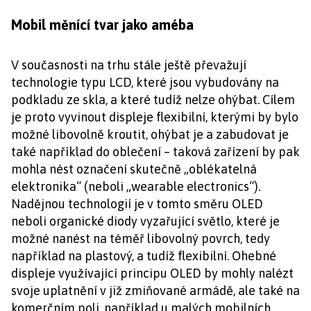
Mobil měnící tvar jako améba
V současnosti na trhu stále ještě převažují
technologie typu LCD, které jsou vybudovány na
podkladu ze skla, a které tudíž nelze ohýbat. Cílem
je proto vyvinout displeje flexibilní, kterými by bylo
možné libovolně kroutit, ohýbat je a zabudovat je
také například do oblečení – taková zařízení by pak
mohla nést označení skutečně „oblékatelná
elektronika“ (neboli „wearable electronics“).
Nadějnou technologií je v tomto směru OLED
neboli organické diody vyzařující světlo, které je
možné nanést na téměř libovolný povrch, tedy
například na plastový, a tudíž flexibilní. Ohebné
displeje využívající principu OLED by mohly nalézt
svoje uplatnění v již zmiňované armádě, ale také na
komerčním poli, například u malých mobilních