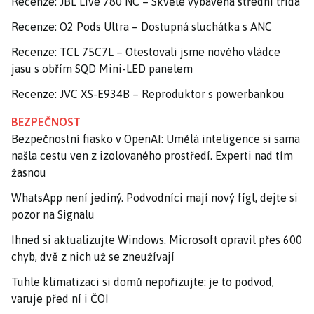
Recenze: JBL Live 780 NC – Skvěle vybavená střední třída
Recenze: O2 Pods Ultra – Dostupná sluchátka s ANC
Recenze: TCL 75C7L – Otestovali jsme nového vládce
jasu s obřím SQD Mini-LED panelem
Recenze: JVC XS-E934B – Reproduktor s powerbankou
BEZPEČNOST
Bezpečnostní fiasko v OpenAI: Umělá inteligence si sama
našla cestu ven z izolovaného prostředí. Experti nad tím
žasnou
WhatsApp není jediný. Podvodníci mají nový fígl, dejte si
pozor na Signalu
Ihned si aktualizujte Windows. Microsoft opravil přes 600
chyb, dvě z nich už se zneužívají
Tuhle klimatizaci si domů nepořizujte: je to podvod,
varuje před ní i ČOI