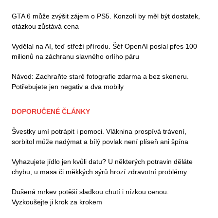
GTA 6 může zvýšit zájem o PS5. Konzolí by měl být dostatek,
otázkou zůstává cena
Vydělal na AI, teď střeží přírodu. Šéf OpenAI poslal přes 100
milionů na záchranu slavného orlího páru
Návod: Zachraňte staré fotografie zdarma a bez skeneru.
Potřebujete jen negativ a dva mobily
DOPORUČENÉ ČLÁNKY
Švestky umí potrápit i pomoci. Vláknina prospívá trávení,
sorbitol může nadýmat a bílý povlak není plíseň ani špína
Vyhazujete jídlo jen kvůli datu? U některých potravin děláte
chybu, u masa či měkkých sýrů hrozí zdravotní problémy
Dušená mrkev potěší sladkou chutí i nízkou cenou.
Vyzkoušejte ji krok za krokem