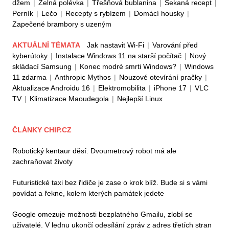
džem
|
Zelná polévka
|
Třešňová bublanina
|
Sekaná recept
|
Perník
|
Lečo
|
Recepty s rybízem
|
Domácí housky
|
Zapečené brambory s uzeným
AKTUÁLNÍ TÉMATA
Jak nastavit Wi-Fi
|
Varování před
kyberútoky
|
Instalace Windows 11 na starší počítač
|
Nový
skládací Samsung
|
Konec modré smrti Windows?
|
Windows
11 zdarma
|
Anthropic Mythos
|
Nouzové otevírání pračky
|
Aktualizace Androidu 16
|
Elektromobilita
|
iPhone 17
|
VLC
TV
|
Klimatizace Maoudegola
|
Nejlepší Linux
ČLÁNKY CHIP.CZ
Robotický kentaur děsí. Dvoumetrový robot má ale
zachraňovat životy
Futuristické taxi bez řidiče je zase o krok blíž. Bude si s vámi
povídat a řekne, kolem kterých památek jedete
Google omezuje možnosti bezplatného Gmailu, zlobí se
uživatelé. V lednu ukončí odesílání zpráv z adres třetích stran