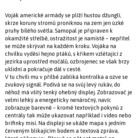
Voják americké armády se plíží hustou džunglí,
skrze koruny stromů proniknou na zem jen úzké
pruhy bílého světla. Samopal je připraven k
okamžité střelbě, ostražitost je namístě – nepřítel
se může skrývat na každém kroku. Vojáka na
chvilku vyděsí hejno ptáků, s křikem vzlétající z
jezírka uprostřed močálů, ozbrojenec se však brzy
uklidní a pokračuje dál v cestě.
V tu chvíli mu v přilbě zabliká kontrolka a ozve se
zvukový signál. Podívá se na svůj levý rukáv, do
něhož má všitý tenký ohebný displej. Zobrazovač je
velmi lehký a energeticky nenáročný, navíc
zobrazuje barevně – kromě textových pokynů z
centrály tak může ukazovat například i video nebo
brífinky misí. Na displeji se ukáže mapa s jedním
červeným blikajícím bodem a textová zpráva,