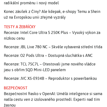
radikální proměnu i nový model
Konec zásilek z Číny? Ale kdepak, e-shopy Temu a Shein
už na Evropskou unii zřejmě vyzrály
TESTY A ŽEBŘÍČKY
Recenze: Intel Core Ultra 5 250K Plus – Vysoký výkon za
nízkou cenu
Recenze: JBL Live 780 NC – Skvěle vybavená střední třída
Recenze: O2 Pods Ultra – Dostupná sluchátka s ANC
Recenze: TCL 75C7L – Otestovali jsme nového vládce
jasu s obřím SQD Mini-LED panelem
Recenze: JVC XS-E934B – Reproduktor s powerbankou
BEZPEČNOST
Bezpečnostní fiasko v OpenAI: Umělá inteligence si sama
našla cestu ven z izolovaného prostředí. Experti nad tím
žasnou