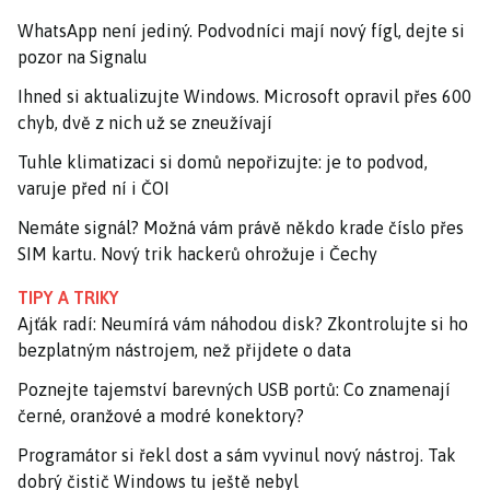
WhatsApp není jediný. Podvodníci mají nový fígl, dejte si
pozor na Signalu
Ihned si aktualizujte Windows. Microsoft opravil přes 600
chyb, dvě z nich už se zneužívají
Tuhle klimatizaci si domů nepořizujte: je to podvod,
varuje před ní i ČOI
Nemáte signál? Možná vám právě někdo krade číslo přes
SIM kartu. Nový trik hackerů ohrožuje i Čechy
TIPY A TRIKY
Ajťák radí: Neumírá vám náhodou disk? Zkontrolujte si ho
bezplatným nástrojem, než přijdete o data
Poznejte tajemství barevných USB portů: Co znamenají
černé, oranžové a modré konektory?
Programátor si řekl dost a sám vyvinul nový nástroj. Tak
dobrý čistič Windows tu ještě nebyl