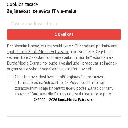
Cookies zásady
Zajímavosti ze světa IT v e-mailu
ODEBÍRAT
Přihlášením k newsletteru souhlasíte s
Obchodními podmínkami
společnosti BurdaMedia Extra s.r.o.
a potvrzujete, že jste se
seznámili se
Zásadami ochrany soukromí BurdaMedia Extra -
BurdaMedia Extra s.r.o.
bude s Vašimi údaji pracovat zejména k
organizaci a vyhodnocení akce a zasílání novinek.
Chcete navíc dostávat i další zajímavé a exkluzivní
informace od našich partnerů? Pokud souhlasíte se
zpracováním údajů k tomuto účelu podle
Zásad ochrany
soukromí BurdaMedia Extra s.r.o.
, zaškrtněte toto pole.
© 2003—2026 BurdaMedia Extra s.r.o.