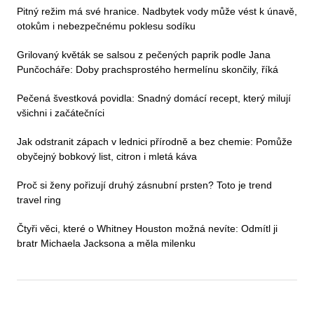
Pitný režim má své hranice. Nadbytek vody může vést k únavě,
otokům i nebezpečnému poklesu sodíku
Grilovaný květák se salsou z pečených paprik podle Jana
Punčocháře: Doby prachsprostého hermelínu skončily, říká
Pečená švestková povidla: Snadný domácí recept, který milují
všichni i začátečníci
Jak odstranit zápach v lednici přírodně a bez chemie: Pomůže
obyčejný bobkový list, citron i mletá káva
Proč si ženy pořizují druhý zásnubní prsten? Toto je trend
travel ring
Čtyři věci, které o Whitney Houston možná nevíte: Odmítl ji
bratr Michaela Jacksona a měla milenku