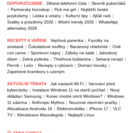
DOPORUČUJEME
Děsivá telefonní čísla
|
Slovník puberťáků
|
Partnerský horoskop
|
Pick me girl
|
Nejtěžší české
jazykolamy
|
Láska a vztahy
|
Kulturní tipy
|
Ajťák radí
|
Svátky a prázdniny 2026
|
Módní trendy 2026
|
WhatsApp
alternativy 2026
RECEPTY A VAŘENÍ
Vepřová panenka
|
Fazolky na
smetaně
|
Čokoládové muffiny
|
Banánový chlebíček
|
Chili
con carne
|
Sportovní nápoj
|
Zálivky na salát
|
Jahodový
džem
|
Zelná polévka
|
Třešňová bublanina
|
Sekaná recept
|
Perník
|
Lečo
|
Recepty s rybízem
|
Domácí housky
|
Zapečené brambory s uzeným
AKTUÁLNÍ TÉMATA
Jak nastavit Wi-Fi
|
Varování před
kyberútoky
|
Instalace Windows 11 na starší počítač
|
Nový
skládací Samsung
|
Konec modré smrti Windows?
|
Windows
11 zdarma
|
Anthropic Mythos
|
Nouzové otevírání pračky
|
Aktualizace Androidu 16
|
Elektromobilita
|
iPhone 17
|
VLC
TV
|
Klimatizace Maoudegola
|
Nejlepší Linux