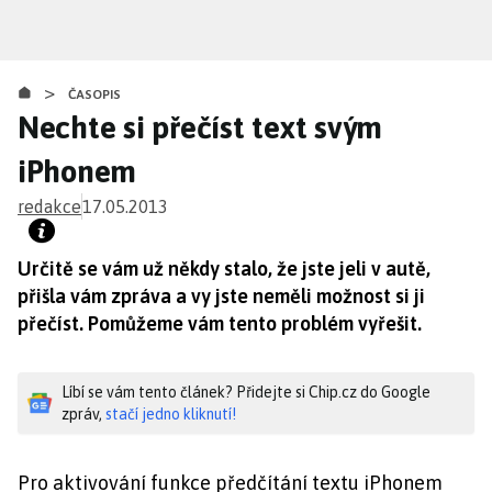
Přejít
k
hlavnímu
>
obsahu
ČASOPIS
Nechte si přečíst text svým
iPhonem
redakce
17.05.2013
Určitě se vám už někdy stalo, že jste jeli v autě,
přišla vám zpráva a vy jste neměli možnost si ji
přečíst. Pomůžeme vám tento problém vyřešit.
Líbí se vám tento článek? Přidejte si Chip.cz do Google
zpráv,
stačí jedno kliknutí!
Pro aktivování funkce předčítání textu iPhonem