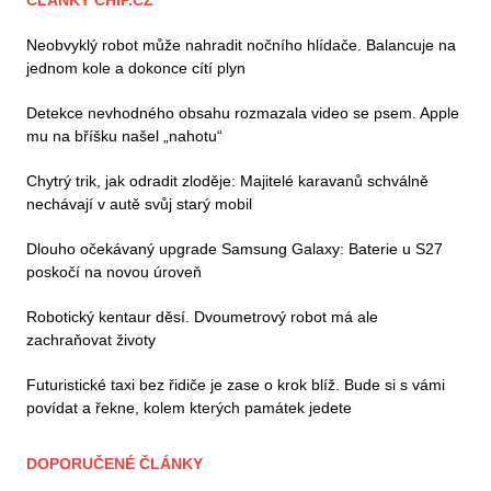
ČLÁNKY CHIP.CZ
Neobvyklý robot může nahradit nočního hlídače. Balancuje na
jednom kole a dokonce cítí plyn
Detekce nevhodného obsahu rozmazala video se psem. Apple
mu na bříšku našel „nahotu“
Chytrý trik, jak odradit zloděje: Majitelé karavanů schválně
nechávají v autě svůj starý mobil
Dlouho očekávaný upgrade Samsung Galaxy: Baterie u S27
poskočí na novou úroveň
Robotický kentaur děsí. Dvoumetrový robot má ale
zachraňovat životy
Futuristické taxi bez řidiče je zase o krok blíž. Bude si s vámi
povídat a řekne, kolem kterých památek jedete
DOPORUČENÉ ČLÁNKY