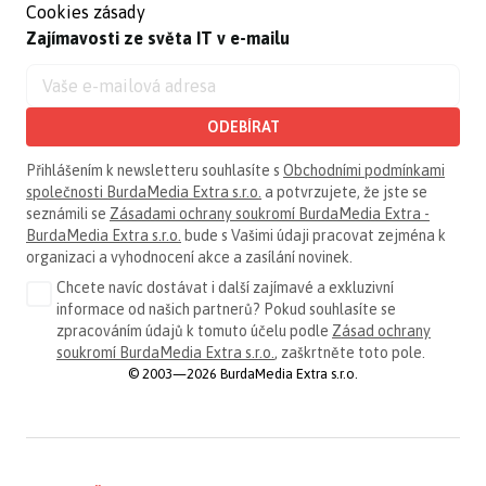
Cookies zásady
Zajímavosti ze světa IT v e-mailu
ODEBÍRAT
Přihlášením k newsletteru souhlasíte s
Obchodními podmínkami
společnosti BurdaMedia Extra s.r.o.
a potvrzujete, že jste se
seznámili se
Zásadami ochrany soukromí BurdaMedia Extra -
BurdaMedia Extra s.r.o.
bude s Vašimi údaji pracovat zejména k
organizaci a vyhodnocení akce a zasílání novinek.
Chcete navíc dostávat i další zajímavé a exkluzivní
informace od našich partnerů? Pokud souhlasíte se
zpracováním údajů k tomuto účelu podle
Zásad ochrany
soukromí BurdaMedia Extra s.r.o.
, zaškrtněte toto pole.
© 2003—2026 BurdaMedia Extra s.r.o.