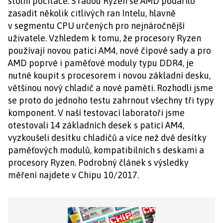
stolní počítače. S řadou Ryzen se AMD podařilo
zasadit několik citlivých ran Intelu, hlavně
v segmentu CPU určených pro nejnáročnější
uživatele. Vzhledem k tomu, že procesory Ryzen
používají novou patici AM4, nové čipové sady a pro
AMD poprvé i paměťové moduly typu DDR4, je
nutné koupit s procesorem i novou základní desku,
většinou nový chladič a nové paměti. Rozhodli jsme
se proto do jednoho testu zahrnout všechny tři typy
komponent. V naší testovací laboratoři jsme
otestovali 14 základních desek s paticí AM4,
vyzkoušeli desítku chladičů a více než dvě desítky
paměťových modulů, kompatibilních s deskami a
procesory Ryzen. Podrobný článek s výsledky
měření najdete v Chipu 10/2017.