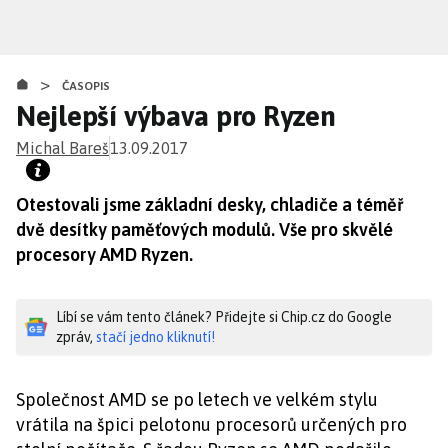
Přejít
k
hlavnímu
>
obsahu
ČASOPIS
Nejlepší výbava pro Ryzen
Michal Bareš
13.09.2017
Otestovali jsme základní desky, chladiče a téměř
dvě desítky paměťových modulů. Vše pro skvělé
procesory AMD Ryzen.
Líbí se vám tento článek? Přidejte si Chip.cz do Google
zpráv,
stačí jedno kliknutí!
Společnost AMD se po letech ve velkém stylu
vrátila na špici pelotonu procesorů určených pro