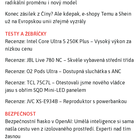
radikální proměnu i nový model
Konec zásilek z Číny? Ale kdepak, e-shopy Temu a Shein
už na Evropskou unii zřejmě vyzrály
TESTY A ŽEBŘÍČKY
Recenze: Intel Core Ultra 5 250K Plus – Vysoký výkon za
nízkou cenu
Recenze: JBL Live 780 NC – Skvěle vybavená střední třída
Recenze: O2 Pods Ultra – Dostupná sluchátka s ANC
Recenze: TCL 75C7L – Otestovali jsme nového vládce
jasu s obřím SQD Mini-LED panelem
Recenze: JVC XS-E934B – Reproduktor s powerbankou
BEZPEČNOST
Bezpečnostní fiasko v OpenAI: Umělá inteligence si sama
našla cestu ven z izolovaného prostředí. Experti nad tím
žasnou