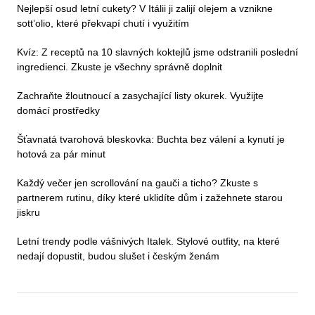
Nejlepší osud letní cukety? V Itálii ji zalijí olejem a vznikne
sott’olio, které překvapí chutí i využitím
Kvíz: Z receptů na 10 slavných koktejlů jsme odstranili poslední
ingredienci. Zkuste je všechny správně doplnit
Zachraňte žloutnoucí a zasychající listy okurek. Využijte
domácí prostředky
Šťavnatá tvarohová bleskovka: Buchta bez válení a kynutí je
hotová za pár minut
Každý večer jen scrollování na gauči a ticho? Zkuste s
partnerem rutinu, díky které uklidíte dům i zažehnete starou
jiskru
Letní trendy podle vášnivých Italek. Stylové outfity, na které
nedají dopustit, budou slušet i českým ženám