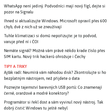
WhatsApp není jediný. Podvodníci mají nový fígl, dejte si
pozor na Signalu
Ihned si aktualizujte Windows. Microsoft opravil přes 600
chyb, dvě z nich už se zneužívají
Tuhle klimatizaci si domů nepořizujte: je to podvod,
varuje před ní i ČOI
Nemáte signál? Možná vám právě někdo krade číslo přes
SIM kartu. Nový trik hackerů ohrožuje i Čechy
TIPY A TRIKY
Ajťák radí: Neumírá vám náhodou disk? Zkontrolujte si ho
bezplatným nástrojem, než přijdete o data
Poznejte tajemství barevných USB portů: Co znamenají
černé, oranžové a modré konektory?
Programátor si řekl dost a sám vyvinul nový nástroj. Tak
dobrý čistič Windows tu ještě nebyl