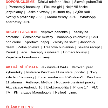
DOPORUČUJEME
Děsivá telefonní čísla
|
Slovník puberťáků
|
Partnerský horoskop
|
Pick me girl
|
Nejtěžší české
jazykolamy
|
Láska a vztahy
|
Kulturní tipy
|
Ajťák radí
|
Svátky a prázdniny 2026
|
Módní trendy 2026
|
WhatsApp
alternativy 2026
RECEPTY A VAŘENÍ
Vepřová panenka
|
Fazolky na
smetaně
|
Čokoládové muffiny
|
Banánový chlebíček
|
Chili
con carne
|
Sportovní nápoj
|
Zálivky na salát
|
Jahodový
džem
|
Zelná polévka
|
Třešňová bublanina
|
Sekaná recept
|
Perník
|
Lečo
|
Recepty s rybízem
|
Domácí housky
|
Zapečené brambory s uzeným
AKTUÁLNÍ TÉMATA
Jak nastavit Wi-Fi
|
Varování před
kyberútoky
|
Instalace Windows 11 na starší počítač
|
Nový
skládací Samsung
|
Konec modré smrti Windows?
|
Windows
11 zdarma
|
Anthropic Mythos
|
Nouzové otevírání pračky
|
Aktualizace Androidu 16
|
Elektromobilita
|
iPhone 17
|
VLC
TV
|
Klimatizace Maoudegola
|
Nejlepší Linux
ČLÁNKY CHIP.CZ