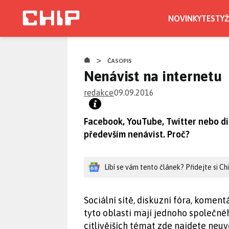
Přejít
k
NOVINKY
TESTY
Ž
hlavnímu
obsahu
>
ČASOPIS
Nenávist na internetu
redakce
09.09.2016
Facebook, YouTube, Twitter nebo d
především nenávist. Proč?
Líbí se vám tento článek? Přidejte si C
Sociální sítě, diskuzní fóra, komen
tyto oblasti mají jednoho společné
citlivějších témat zde najdete neuv