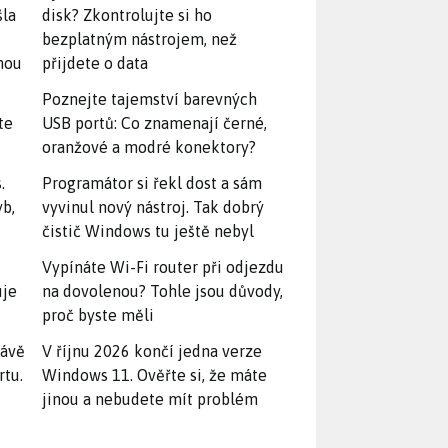
šla
disk? Zkontrolujte si ho
bezplatným nástrojem, než
snou
přijdete o data
Poznejte tajemství barevných
te
USB portů: Co znamenají černé,
oranžové a modré konektory?
.
Programátor si řekl dost a sám
yb,
vyvinul nový nástroj. Tak dobrý
čistič Windows tu ještě nebyl
Vypínáte Wi-Fi router při odjezdu
uje
na dovolenou? Tohle jsou důvody,
proč byste měli
rávě
V říjnu 2026 končí jedna verze
rtu.
Windows 11. Ověřte si, že máte
jinou a nebudete mít problém