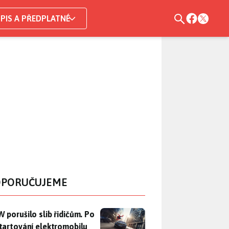
PIS A PŘEDPLATNÉ
PORUČUJEME
 porušilo slib řidičům. Po nastartování elektromobilu iX3 na 
 porušilo slib řidičům. Po
tartování elektromobilu