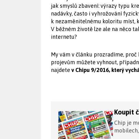
jak smyslů zbavení: výrazy typu kre
nadávky, často i vyhrožování fyzic
k nezaměnitelnému koloritu míst, kd
V běžném životě lze ale na něco ta
internetu?
My vám v článku prozradíme, proč 
projevům můžete vyhnout, případně
najdete
v Chipu 9/2016, který vychá
Koupit 
Chip je mo
mobilech,