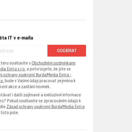
ěta IT v e-mailu
ODEBÍRAT
tteru souhlasíte s
Obchodními podmínkami
ia Extra s.r.o.
a potvrzujete, že jste se
i ochrany soukromí BurdaMedia Extra -
.o.
bude s Vašimi údaji pracovat zejména k
ení akce a zasílání novinek.
távat i další zajímavé a exkluzivní informace
erů? Pokud souhlasíte se zpracováním údajů k
odle
Zásad ochrany soukromí BurdaMedia Extra
 toto pole.