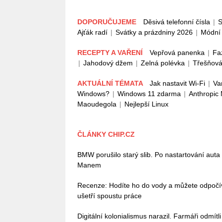
DOPORUČUJEME
Děsivá telefonní čísla
|
S
Ajťák radí
|
Svátky a prázdniny 2026
|
Módní 
RECEPTY A VAŘENÍ
Vepřová panenka
|
Fa
|
Jahodový džem
|
Zelná polévka
|
Třešňová
AKTUÁLNÍ TÉMATA
Jak nastavit Wi-Fi
|
Va
Windows?
|
Windows 11 zdarma
|
Anthropic
Maoudegola
|
Nejlepší Linux
ČLÁNKY CHIP.CZ
BMW porušilo starý slib. Po nastartování auta
Manem
Recenze: Hodíte ho do vody a můžete odpoč
ušetří spoustu práce
Digitální kolonialismus narazil. Farmáři odmítl