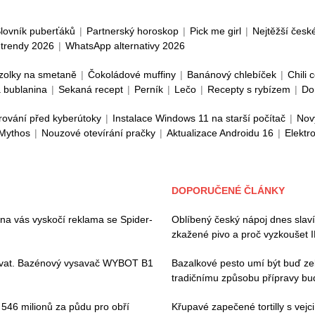
lovník puberťáků
|
Partnerský horoskop
|
Pick me girl
|
Nejtěžší česk
trendy 2026
|
WhatsApp alternativy 2026
zolky na smetaně
|
Čokoládové muffiny
|
Banánový chlebíček
|
Chili 
 bublanina
|
Sekaná recept
|
Perník
|
Lečo
|
Recepty s rybízem
|
Do
rování před kyberútoky
|
Instalace Windows 11 na starší počítač
|
Nov
 Mythos
|
Nouzové otevírání pračky
|
Aktualizace Androidu 16
|
Elektr
DOPORUČENÉ ČLÁNKY
 na vás vyskočí reklama se Spider-
Oblíbený český nápoj dnes slaví
zkažené pivo a proč vyzkoušet 
ívat. Bazénový vysavač WYBOT B1
Bazalkové pesto umí být buď ze
tradičnímu způsobu přípravy bude
i 546 milionů za půdu pro obří
Křupavé zapečené tortilly s vej