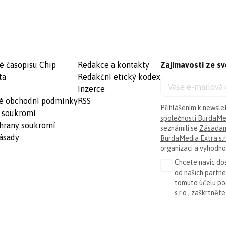
é časopisu Chip
Redakce a kontakty
Zajímavosti ze sv
ta
Redakční etický kodex
Inzerce
é obchodní podmínky
RSS
Přihlášením k newsle
 soukromí
společnosti BurdaMed
hrany soukromí
seznámili se
Zásadam
ásady
BurdaMedia Extra s.r
organizaci a vyhodnoc
Chcete navíc dos
od našich partn
tomuto účelu p
s.r.o.
, zaškrtněte