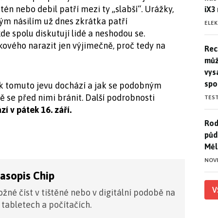
tén nebo debil patří mezi ty „slabší“. Urážky,
iX3
kým násilím už dnes zkrátka patří
ELE
e spolu diskutují lidé a neshodou se.
kového narazit jen výjimečně, proč tedy na
Rec
Rec
můž
vys
spo
k tomuto jevu dochází a jak se podobným
 se před nimi bránit. Další podrobnosti
TES
zí v pátek 16. září.
Rod
Rod
půd
Měl
NOV
časopis Chip
V
žné číst v tištěné nebo v digitální podobě na
 tabletech a počítačích.