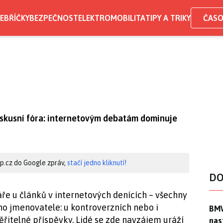
EBŘÍČKY
BEZPEČNOST
ELEKTROMOBILITA
TIPY A TRIKY
ČASO
iskusní fóra: internetovým debatám dominuje
hip.cz do Google zpráv,
stačí jedno kliknutí!
DO
táře u článků v internetových denících – všechny
ho jmenovatele: u kontroverzních nebo i
BMW
BMW
ěřitelné příspěvky. Lidé se zde navzájem uráží
nas