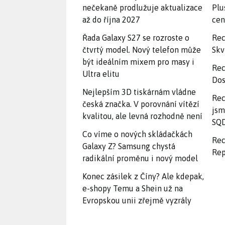
nečekaně prodlužuje aktualizace
Plu
až do října 2027
ce
Řada Galaxy S27 se rozroste o
Rec
čtvrtý model. Nový telefon může
Skv
být ideálním mixem pro masy i
Rec
Ultra elitu
Dos
Nejlepším 3D tiskárnám vládne
Rec
česká značka. V porovnání vítězí
jsm
kvalitou, ale levná rozhodně není
SQD
Co víme o nových skládačkách
Rec
Galaxy Z? Samsung chystá
Rep
radikální proměnu i nový model
Konec zásilek z Číny? Ale kdepak,
e-shopy Temu a Shein už na
Evropskou unii zřejmě vyzrály