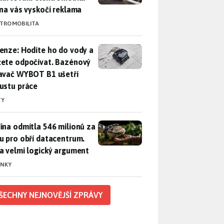
 na vás vyskočí reklama
KTROMOBILITA
enze: Hodíte ho do vody a můžete odpočívat. Bazénový vysava
enze: Hodíte ho do vody a
ete odpočívat. Bazénový
avač WYBOT B1 ušetří
ustu práce
TY
ina odmítla 546 milionů za půdu pro obří datacentrum. Měla 
ina odmítla 546 milionů za
u pro obří datacentrum.
a velmi logický argument
INKY
ŠECHNY NEJNOVĚJŠÍ ZPRÁVY