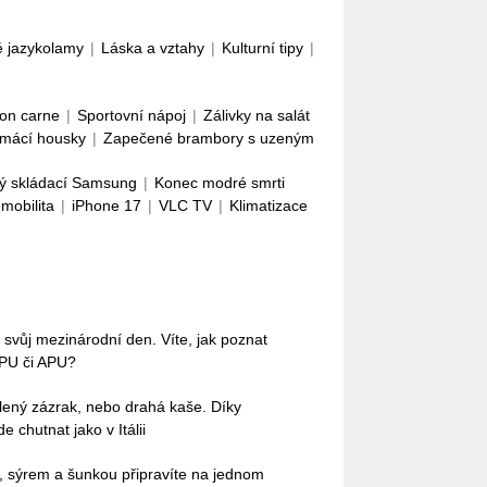
é jazykolamy
|
Láska a vztahy
|
Kulturní tipy
|
con carne
|
Sportovní nápoj
|
Zálivky na salát
mácí housky
|
Zapečené brambory s uzeným
ý skládací Samsung
|
Konec modré smrti
omobilita
|
iPhone 17
|
VLC TV
|
Klimatizace
 svůj mezinárodní den. Víte, jak poznat
IPU či APU?
lený zázrak, nebo drahá kaše. Díky
 chutnat jako v Itálii
ci, sýrem a šunkou připravíte na jednom