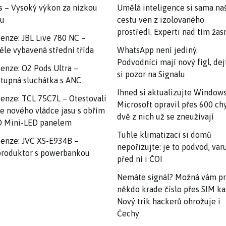
s – Vysoký výkon za nízkou
Umělá inteligence si sama na
nu
cestu ven z izolovaného
prostředí. Experti nad tím ža
enze: JBL Live 780 NC –
ěle vybavená střední třída
WhatsApp není jediný.
Podvodníci mají nový fígl, dej
enze: O2 Pods Ultra –
si pozor na Signalu
tupná sluchátka s ANC
Ihned si aktualizujte Windows
enze: TCL 75C7L – Otestovali
Microsoft opravil přes 600 ch
e nového vládce jasu s obřím
dvě z nich už se zneužívají
 Mini-LED panelem
Tuhle klimatizaci si domů
enze: JVC XS-E934B –
nepořizujte: je to podvod, var
roduktor s powerbankou
před ní i ČOI
Nemáte signál? Možná vám p
někdo krade číslo přes SIM ka
Nový trik hackerů ohrožuje i
Čechy