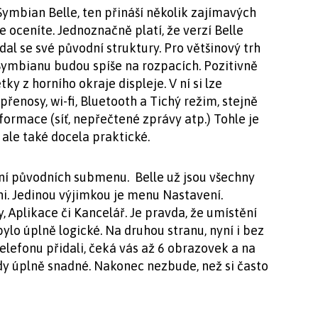
ymbian Belle, ten přináší několik zajímavých
je oceníte. Jednoznačně platí, že verzí Belle
dal se své původní struktury. Pro většinový trh
 Symbianu budou spíše na rozpacích. Pozitivně
ky z horního okraje displeje. V ní si lze
enosy, wi-fi, Bluetooth a Tichý režim, stejně
informace (síť, nepřečtené zprávy atp.) Tohle je
ale také docela praktické.
ní původních submenu. Belle už jsou všechny
i. Jedinou výjimkou je menu Nastavení.
 Aplikace či Kancelář. Je pravda, že umístění
ylo úplně logické. Na druhou stranu, nyní i bez
telefonu přidali, čeká vás až 6 obrazovek a na
ždy úplně snadné. Nakonec nezbude, než si často