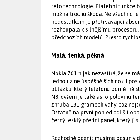
této technologie. Platební funkce b
možná trochu škoda. Ne všechno je 
nedostatkem je přetrvávající abse
rozhoupala k silnějšímu procesoru, u
předchozích modelů. Přesto rychlos
Malá, tenká, pěkná
Nokia 701 nijak nezastírá, že se m
jednou z nejúspěšnějších nokií pos
oblázku, který telefonu poměrně slu
N8, ovšem je také asi o polovinu te
zhruba 131 gramech váhy, což nejs
Ostatně na první pohled odlišit ob
černý lesklý přední panel, který jí sl
Rozhodně ocenit musíme posun v dí