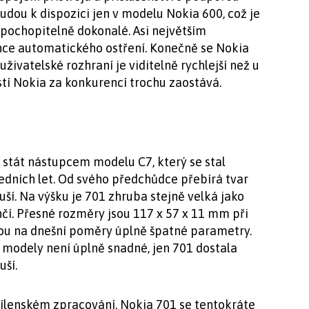
udou k dispozici jen v modelu Nokia 600, což je
pochopitelně dokonalé. Asi největším
nce automatického ostření. Konečně se Nokia
živatelské rozhraní je viditelně rychlejší než u
tí Nokia za konkurencí trochu zaostává.
á stát nástupcem modelu C7, který se stal
ledních let. Od svého předchůdce přebírá tvar
ší. Na výšku je 701 zhruba stejně velká jako
nčí. Přesné rozměry jsou 117 x 57 x 11 mm při
ou na dnešní poměry úplně špatné parametry.
a modely není úplně snadné, jen 701 dostala
uší.
lenském zpracování. Nokia 701 se tentokráte