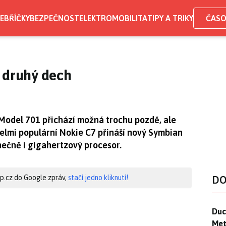
EBŘÍČKY
BEZPEČNOST
ELEKTROMOBILITA
TIPY A TRIKY
ČASO
 druhý dech
. Model 701 přichází možná trochu pozdě, ale
elmi populární Nokie C7 přináší nový Symbian
nečně i gigahertzový procesor.
hip.cz do Google zpráv,
stačí jedno kliknutí!
DO
Duck
Duc
Mety