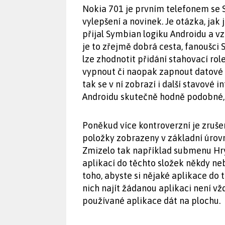
Nokia 701 je prvním telefonem se S
vylepšení a novinek. Je otázka, jak 
přijal Symbian logiku Androidu a vz
je to zřejmě dobrá cesta, fanoušci
lze zhodnotit přidání stahovací rolet
vypnout či naopak zapnout datové př
tak se v ní zobrazí i další stavové 
Androidu skutečně hodně podobné, 
Poněkud více kontroverzní je zruše
položky zobrazeny v základní úrovn
Zmizelo tak například submenu Hry,
aplikací do těchto složek někdy neb
toho, abyste si nějaké aplikace do 
nich najít žádanou aplikaci není v
používané aplikace dát na plochu.