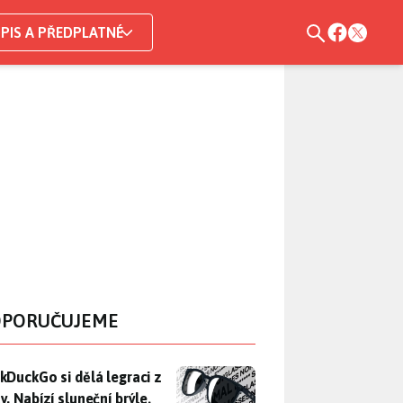
PIS A PŘEDPLATNÉ
PORUČUJEME
DuckGo si dělá legraci z Mety. Nabízí sluneční brýle, které n
kDuckGo si dělá legraci z
. Nabízí sluneční brýle,