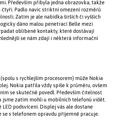
ami. Především přibyla jedna obrazovka, takže
 čtyři. Padlo navíc striktní omezení rozměrů
nosti. Zatím je ale nabídka širších či vyšších
ogicky dáno malou penetrací Belle mezi
ypadat oblíbené kontakty, které dostávají
lednější se nám zdají i některá informační
rý (spolu s rychlejším procesorem) může Nokia
plej. Nokia patřila vždy spíše k průměru, ovšem
ením se skutečně povedl. Především čitelnost
ou jsme zatím mohli u mobilních telefonů vidět.
vě LED podsvícení. Displej vás ale dostane
 se s telefonem opravdu příjemně pracuje.