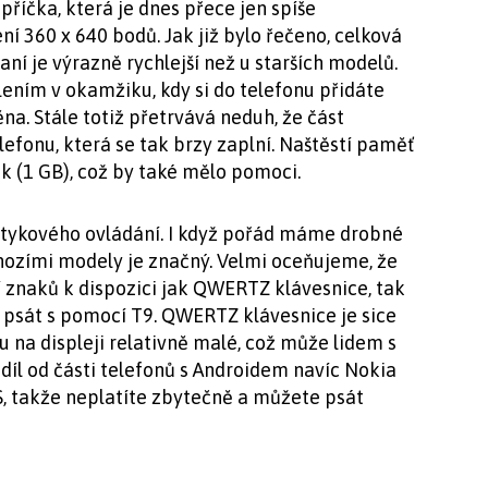
říčka, která je dnes přece jen spíše
ní 360 x 640 bodů. Jak již bylo řečeno, celková
í je výrazně rychlejší než u starších modelů.
ením v okamžiku, kdy si do telefonu přidáte
ěna. Stále totiž přetrvává neduh, že část
elefonu, která se tak brzy zaplní. Naštěstí paměť
k (1 GB), což by také mělo pomoci.
tykového ovládání. I když pořád máme drobné
hozími modely je značný. Velmi oceňujeme, že
í znaků k dispozici jak QWERTZ klávesnice, tak
 psát s pomocí T9. QWERTZ klávesnice je sice
 na displeji relativně malé, což může lidem s
díl od části telefonů s Androidem navíc Nokia
S, takže neplatíte zbytečně a můžete psát