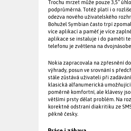
Trochu mrzet může pouze 3,5“ úhlop
podprůměrná. Totéž platí i o rozliše
odezva nového uživatelského rozhran
Bohužel Symbian často trpí zpomal
více aplikací a paměť je více zapln
aplikace se instaluje i do paměti t
telefonu je zvětšena na dvojnásobe
Nokia zapracovala na zpřesnění do
výhrady, posun ve srovnání s předc
stále zůstává uživateli při zadáván
klasická alfanumerická umožňující
poměrně komfortní, ale klávesy jsou
většími prsty dělat problém. Na roz
korektně odstraní diakritiku ze SM
pěkně česky.
Práce i zábava