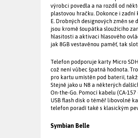
výrobci povedla a na rozdíl od ně
plastovou hračku. Dokonce i zadní 
E. Drobných designových změn se d
jsou kromě šoupátka sloužícího zamk
hlasitosti a aktivaci hlasového ovl
jak 8GB vestavěnou paměť, tak slot
Telefon podporuje karty Micro SDH
což není vůbec špatná hodnota. Troc
pro kartu umístěn pod baterií, tak
Stejně jako u N8 a některých dalš
On-the-Go. Pomocí kabelu (CA-157 –
USB flash disk o téměř libovolné ka
telefon poradí také s klasickým pe
Symbian Belle