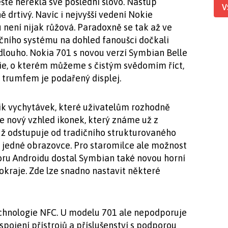
tě neřekla své poslední slovo. Nástup
V
ě drtivý. Navíc i nejvyšší vedení Nokie
není nijak růžová. Paradoxně se tak až ve
ačního systému na dohled fanoušci dočkali
 dlouho. Nokia 701 s novou verzí Symbian Belle
okie, o kterém můžeme s čistým svědomím říct,
m trumfem je podařený displej.
ik vychytávek, které uživatelům rozhodně
 je nový vzhled ikonek, který známe už z
už odstupuje od tradičního strukturovaného
 jedné obrazovce. Pro staromilce ale možnost
zoru Androidu dostal Symbian také novou horní
 okraje. Zde lze snadno nastavit některé
technologie NFC. U modelu 701 ale nepodporuje
spojení přístrojů a příslušenství s podporou