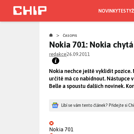
Přejít
k
NOVINKY
TESTY
Ž
hlavnímu
obsahu
>
ČASOPIS
Nokia 701: Nokia chytá
redakce
26.09.2011
Nokia nechce ještě vyklidit pozice
určitě má co nabídnout. Nástupce v
Belle a spoustu dalších novinek. Ko
Líbí se vám tento článek? Přidejte si C
Nokia 701