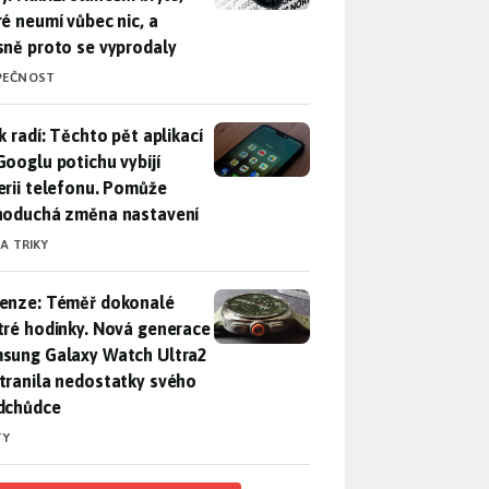
ré neumí vůbec nic, a
sně proto se vyprodaly
PEČNOST
ák radí: Těchto pět aplikací od Googlu potichu vybíjí baterii
k radí: Těchto pět aplikací
Googlu potichu vybíjí
erii telefonu. Pomůže
noduchá změna nastavení
 A TRIKY
enze: Téměř dokonalé chytré hodinky. Nová generace Samsung
enze: Téměř dokonalé
tré hodinky. Nová generace
sung Galaxy Watch Ultra2
tranila nedostatky svého
dchůdce
TY