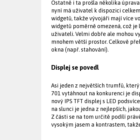
Ostatně i ta prošla několika úprav
nyní má uživatel k dispozici celkem
widgetů, takže vývojáři mají více vol
widgetů poměrně omezená, což je l
uživateli. Velmi dobře ale mohou v
mnohem větší prostor. Celkově přeh
okna (např. stahování).
Displej se povedl
Asi jeden z největších trumfů, kte
701 vytáhnout na konkurenci je dis
nový IPS TFT displej s LED podsvíc
na slunci je jedna z nejlepších, jak
Z části se na tom určitě podílí prá
vysokým jasem a kontrastem, takže