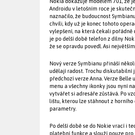
Nokia dokazuje modelem 701, že ješ
Androidu v letošním roce je skutečn
naznačilo, že budoucnost Symbianu 
chvíli, kdy už je konec tohoto oper
vylepšení, na která čekali pořádně
je po delší době telefon z dílny N
že se opravdu povedl. Asi největší
Nový verze Symbianu přináší někol
udělají radost. Trochu diskutabilní
předchozí verze Anna. Verze Belle 
menu a všechny ikonky jsou nyní na
vytvářet si adresáře zůstává. Po v
lištu, kterou lze stáhnout z horního
parametry.
Po delší době se do Nokie vrací i 
platební funkce a slouží pouze pro 