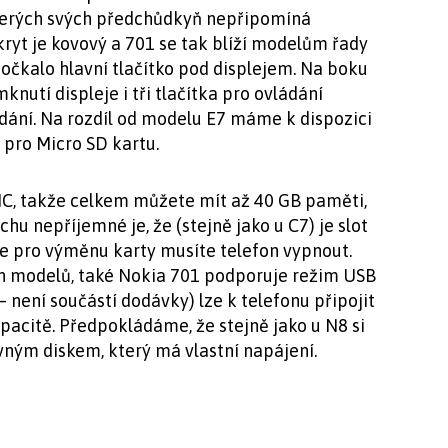
kterých svých předchůdkyň nepřipomíná
kryt je kovový a 701 se tak blíží modelům řady
očkalo hlavní tlačítko pod displejem. Na boku
nutí displeje i tři tlačítka pro ovládání
ádání. Na rozdíl od modelu E7 máme k dispozici
 pro Micro SD kartu.
C, takže celkem můžete mít až 40 GB paměti,
hu nepříjemné je, že (stejně jako u C7) je slot
že pro výměnu karty musíte telefon vypnout.
ích modelů, také Nokia 701 podporuje režim USB
 není součástí dodávky) lze k telefonu připojit
pacitě. Předpokládáme, že stejně jako u N8 si
vným diskem, který má vlastní napájení.