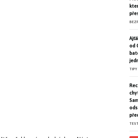
kte
pře
BEZ
Ajť
Ajťá
od 
bat
jed
TIPY
Rec
Rec
chy
Sam
ods
pře
TES