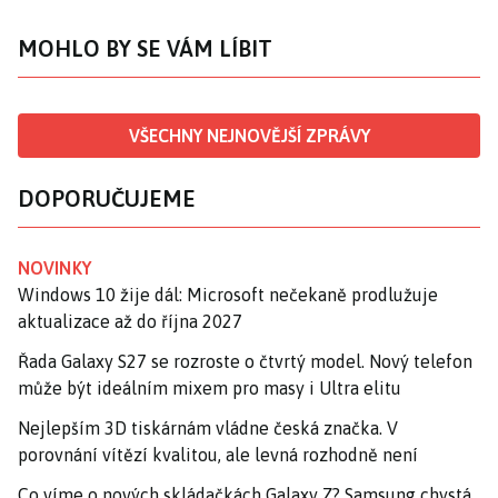
MOHLO BY SE VÁM LÍBIT
VŠECHNY NEJNOVĚJŠÍ ZPRÁVY
DOPORUČUJEME
NOVINKY
Windows 10 žije dál: Microsoft nečekaně prodlužuje
aktualizace až do října 2027
Řada Galaxy S27 se rozroste o čtvrtý model. Nový telefon
může být ideálním mixem pro masy i Ultra elitu
Nejlepším 3D tiskárnám vládne česká značka. V
porovnání vítězí kvalitou, ale levná rozhodně není
Co víme o nových skládačkách Galaxy Z? Samsung chystá