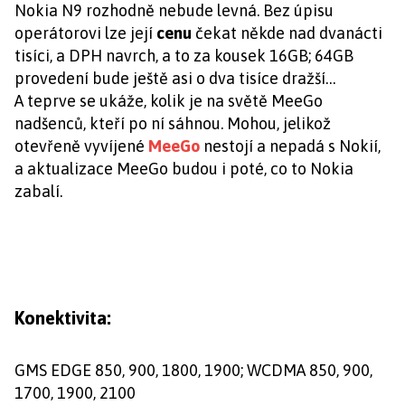
Nokia N9 rozhodně nebude levná. Bez úpisu
operátorovi lze její
cenu
čekat někde nad dvanácti
tisíci, a DPH navrch, a to za kousek 16GB; 64GB
provedení bude ještě asi o dva tisíce dražší…
A teprve se ukáže, kolik je na světě MeeGo
nadšenců, kteří po ní sáhnou. Mohou, jelikož
otevřeně vyvíjené
MeeGo
nestojí a nepadá s Nokií,
a aktualizace MeeGo budou i poté, co to Nokia
zabalí.
Konektivita:
GMS EDGE 850, 900, 1800, 1900; WCDMA 850, 900,
1700, 1900, 2100