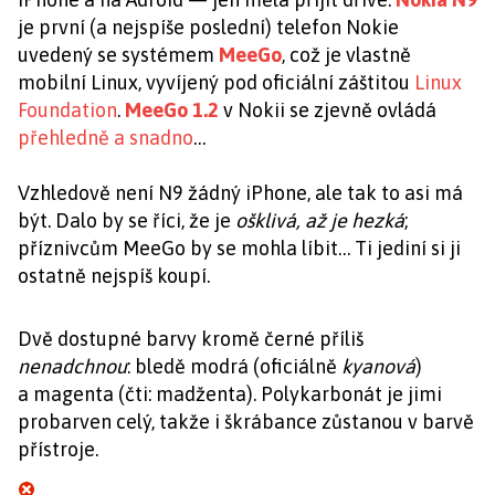
je první (a nejspíše poslední) telefon Nokie
uvedený se systémem
MeeGo
, což je vlastně
mobilní Linux, vyvíjený pod oficiální záštitou
Linux
Foundation
.
MeeGo 1.2
v Nokii se zjevně ovládá
přehledně a snadno
…
Vzhledově není N9 žádný iPhone, ale tak to asi má
být. Dalo by se říci, že je
ošklivá, až je hezká
;
příznivcům MeeGo by se mohla líbit… Ti jediní si ji
ostatně nejspíš koupí.
Dvě dostupné barvy kromě černé příliš
nenadchnou
: bledě modrá (oficiálně
kyanová
)
a magenta (čti: madženta). Polykarbonát je jimi
probarven celý, takže i škrábance zůstanou v barvě
přístroje.