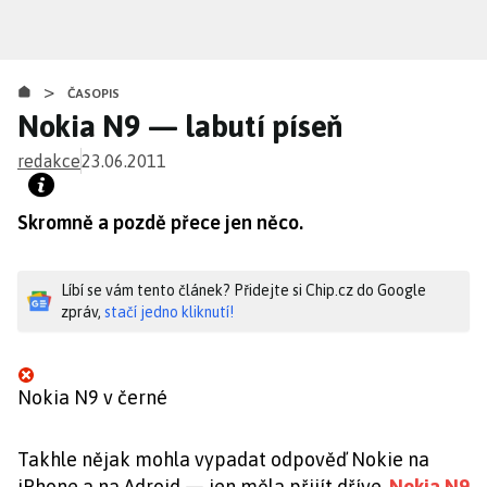
Přejít
k
hlavnímu
>
obsahu
ČASOPIS
Nokia N9 — labutí píseň
redakce
23.06.2011
Skromně a pozdě přece jen něco.
Líbí se vám tento článek? Přidejte si Chip.cz do Google
zpráv,
stačí jedno kliknutí!
Nokia N9 v černé
Takhle nějak mohla vypadat odpověď Nokie na
iPhone a na Adroid — jen měla přijít dříve.
Nokia N9