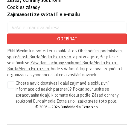
Zásady ochrany soukromí
Cookies zásady
Zajímavosti ze světa IT v e-mailu
ODEBÍRAT
Přihlášením k newsletteru souhlasíte s
Obchodními podmínkami
společnosti BurdaMedia Extra s.r.o.
a potvrzujete, že jste se
seznámili se
Zásadami ochrany soukromí BurdaMedia Extra -
BurdaMedia Extra s.r.o.
bude s Vašimi údaji pracovat zejména k
organizaci a vyhodnocení akce a zasílání novinek.
Chcete navíc dostávat i další zajímavé a exkluzivní
informace od našich partnerů? Pokud souhlasíte se
zpracováním údajů k tomuto účelu podle
Zásad ochrany
soukromí BurdaMedia Extra s.r.o.
, zaškrtněte toto pole.
© 2003—2026 BurdaMedia Extra s.r.o.