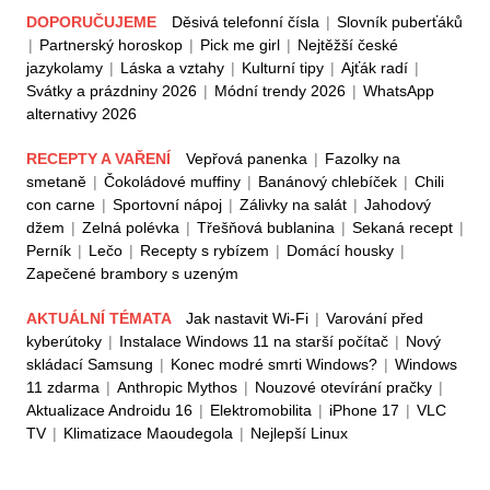
DOPORUČUJEME
Děsivá telefonní čísla
|
Slovník puberťáků
|
Partnerský horoskop
|
Pick me girl
|
Nejtěžší české
jazykolamy
|
Láska a vztahy
|
Kulturní tipy
|
Ajťák radí
|
Svátky a prázdniny 2026
|
Módní trendy 2026
|
WhatsApp
alternativy 2026
RECEPTY A VAŘENÍ
Vepřová panenka
|
Fazolky na
smetaně
|
Čokoládové muffiny
|
Banánový chlebíček
|
Chili
con carne
|
Sportovní nápoj
|
Zálivky na salát
|
Jahodový
džem
|
Zelná polévka
|
Třešňová bublanina
|
Sekaná recept
|
Perník
|
Lečo
|
Recepty s rybízem
|
Domácí housky
|
Zapečené brambory s uzeným
AKTUÁLNÍ TÉMATA
Jak nastavit Wi-Fi
|
Varování před
kyberútoky
|
Instalace Windows 11 na starší počítač
|
Nový
skládací Samsung
|
Konec modré smrti Windows?
|
Windows
11 zdarma
|
Anthropic Mythos
|
Nouzové otevírání pračky
|
Aktualizace Androidu 16
|
Elektromobilita
|
iPhone 17
|
VLC
TV
|
Klimatizace Maoudegola
|
Nejlepší Linux