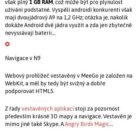
však plný
1 GB RAM
, což může být pro plynulost
užívání podstatné. Vyspělí androidí konkurenti však
mají dvoujádrový A9 na 1,2 GHz; otázka je, nakolik
dokáže Android dvě jádra využít a zda jen zbytečně
nevyssávají baterii…
Navigace v N9
Webový prohlížeč vestavěný v MeeGo je založen na
WebKit, a měl by tedy být svižný a dobře
podporovat HTML5.
Z řady
vestavěných aplikací
stoji za pozornost
především krásné 3D mapy a navigace. Vestavěn je
mimo jiné také Skype. A
Angry Birds Magic
…