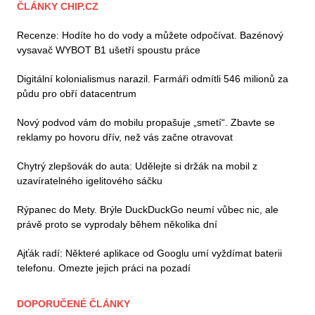
ČLÁNKY CHIP.CZ
Recenze: Hodíte ho do vody a můžete odpočívat. Bazénový
vysavač WYBOT B1 ušetří spoustu práce
Digitální kolonialismus narazil. Farmáři odmítli 546 milionů za
půdu pro obří datacentrum
Nový podvod vám do mobilu propašuje „smetí“. Zbavte se
reklamy po hovoru dřív, než vás začne otravovat
Chytrý zlepšovák do auta: Udělejte si držák na mobil z
uzavíratelného igelitového sáčku
Rýpanec do Mety. Brýle DuckDuckGo neumí vůbec nic, ale
právě proto se vyprodaly během několika dní
Ajťák radí: Některé aplikace od Googlu umí vyždímat baterii
telefonu. Omezte jejich práci na pozadí
DOPORUČENÉ ČLÁNKY