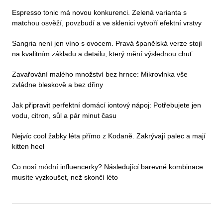
Espresso tonic má novou konkurenci. Zelená varianta s
matchou osvěží, povzbudí a ve sklenici vytvoří efektní vrstvy
Sangria není jen víno s ovocem. Pravá španělská verze stojí
na kvalitním základu a detailu, který mění výslednou chuť
Zavařování malého množství bez hrnce: Mikrovlnka vše
zvládne bleskově a bez dřiny
Jak připravit perfektní domácí iontový nápoj: Potřebujete jen
vodu, citron, sůl a pár minut času
Nejvíc cool žabky léta přímo z Kodaně. Zakrývají palec a mají
kitten heel
Co nosí módní influencerky? Následující barevné kombinace
musíte vyzkoušet, než skončí léto