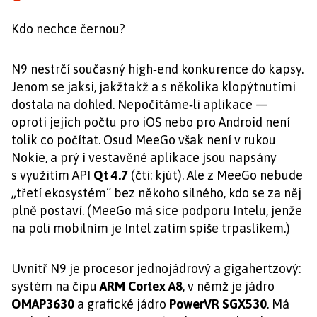
Kdo nechce černou?
N9 nestrčí současný high‑end konkurence do kapsy.
Jenom se jaksi, jakžtakž a s několika klopýtnutími
dostala na dohled. Nepočítáme‑li aplikace —
oproti jejich počtu pro iOS nebo pro Android není
tolik co počítat. Osud MeeGo však není v rukou
Nokie, a prý i vestavěné aplikace jsou napsány
s využitím API
Qt 4.7
(čti: kjút). Ale z MeeGo nebude
„třetí ekosystém“ bez někoho silného, kdo se za něj
plně postaví. (MeeGo má sice podporu Intelu, jenže
na poli mobilním je Intel zatím spíše trpaslíkem.)
Uvnitř N9 je procesor jednojádrový a gigahertzový:
systém na čipu
ARM Cortex A8
, v němž je jádro
OMAP3630
a grafické jádro
PowerVR SGX530
. Má