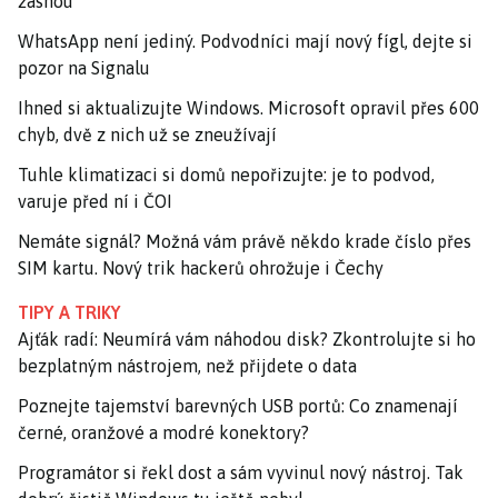
žasnou
WhatsApp není jediný. Podvodníci mají nový fígl, dejte si
pozor na Signalu
Ihned si aktualizujte Windows. Microsoft opravil přes 600
chyb, dvě z nich už se zneužívají
Tuhle klimatizaci si domů nepořizujte: je to podvod,
varuje před ní i ČOI
Nemáte signál? Možná vám právě někdo krade číslo přes
SIM kartu. Nový trik hackerů ohrožuje i Čechy
TIPY A TRIKY
Ajťák radí: Neumírá vám náhodou disk? Zkontrolujte si ho
bezplatným nástrojem, než přijdete o data
Poznejte tajemství barevných USB portů: Co znamenají
černé, oranžové a modré konektory?
Programátor si řekl dost a sám vyvinul nový nástroj. Tak