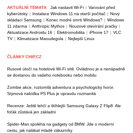
AKTUÁLNÍ TÉMATA
Jak nastavit Wi-Fi
|
Varování před
kyberútoky
|
Instalace Windows 11 na starší počítač
|
Nový
skládací Samsung
|
Konec modré smrti Windows?
|
Windows
11 zdarma
|
Anthropic Mythos
|
Nouzové otevírání pračky
|
Aktualizace Androidu 16
|
Elektromobilita
|
iPhone 17
|
VLC
TV
|
Klimatizace Maoudegola
|
Nejlepší Linux
ČLÁNKY CHIP.CZ
Rusové útočí na hotelové Wi-Fi sítě. Ovládnou je a nenápadně
se dostanou do vašeho notebooku nebo mobilu
Zombie akce, roztomilá adventura a psychologický horor.
Srpnová nabídka PS Plus je opravdu rozmanitá
Recenze: Ještě lehčí a štíhlejší Samsung Galaxy Z Flip8. Ale
foťák zůstává jen základní
Spider-Man spoléhá na gadgety od BMW. Jde o moderní
cestu, jak nalákat mladé zákazníky