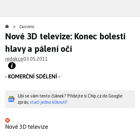
Přejít
k
hlavnímu
>
obsahu
ČASOPIS
Nové 3D televize: Konec bolesti
hlavy a pálení očí
redakce
03.05.2011
- KOMERČNÍ SDĚLENÍ -
Líbí se vám tento článek? Přidejte si Chip.cz do Google
zpráv,
stačí jedno kliknutí!
Nové 3D televize