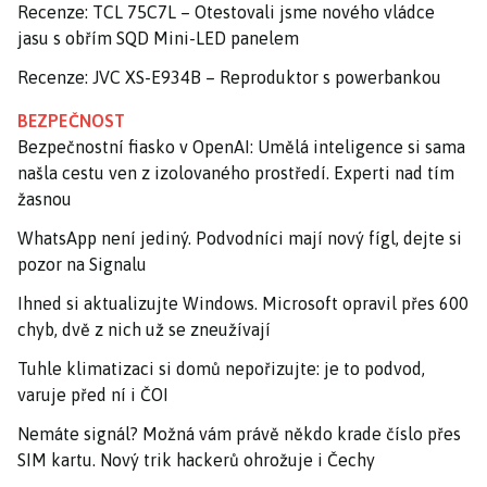
Recenze: TCL 75C7L – Otestovali jsme nového vládce
jasu s obřím SQD Mini-LED panelem
Recenze: JVC XS-E934B – Reproduktor s powerbankou
BEZPEČNOST
Bezpečnostní fiasko v OpenAI: Umělá inteligence si sama
našla cestu ven z izolovaného prostředí. Experti nad tím
žasnou
WhatsApp není jediný. Podvodníci mají nový fígl, dejte si
pozor na Signalu
Ihned si aktualizujte Windows. Microsoft opravil přes 600
chyb, dvě z nich už se zneužívají
Tuhle klimatizaci si domů nepořizujte: je to podvod,
varuje před ní i ČOI
Nemáte signál? Možná vám právě někdo krade číslo přes
SIM kartu. Nový trik hackerů ohrožuje i Čechy