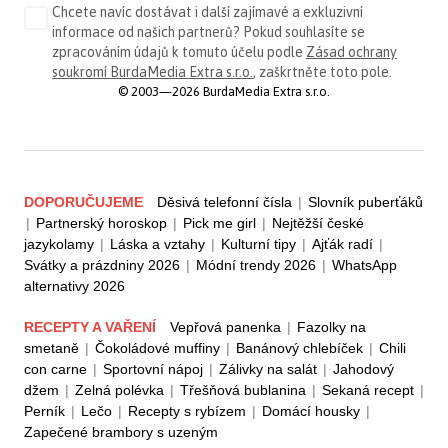
Chcete navíc dostávat i další zajímavé a exkluzivní
informace od našich partnerů? Pokud souhlasíte se
zpracováním údajů k tomuto účelu podle
Zásad ochrany
soukromí BurdaMedia Extra s.r.o.
, zaškrtněte toto pole.
© 2003—2026 BurdaMedia Extra s.r.o.
DOPORUČUJEME
Děsivá telefonní čísla
|
Slovník puberťáků
|
Partnerský horoskop
|
Pick me girl
|
Nejtěžší české
jazykolamy
|
Láska a vztahy
|
Kulturní tipy
|
Ajťák radí
|
Svátky a prázdniny 2026
|
Módní trendy 2026
|
WhatsApp
alternativy 2026
RECEPTY A VAŘENÍ
Vepřová panenka
|
Fazolky na
smetaně
|
Čokoládové muffiny
|
Banánový chlebíček
|
Chili
con carne
|
Sportovní nápoj
|
Zálivky na salát
|
Jahodový
džem
|
Zelná polévka
|
Třešňová bublanina
|
Sekaná recept
|
Perník
|
Lečo
|
Recepty s rybízem
|
Domácí housky
|
Zapečené brambory s uzeným