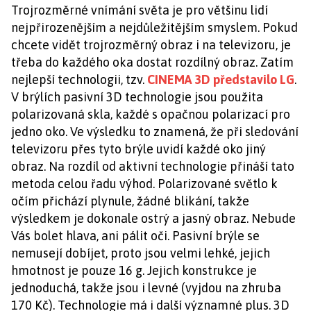
Trojrozměrné vnímání světa je pro většinu lidí
nejpřirozenějším a nejdůležitějším smyslem. Pokud
chcete vidět trojrozměrný obraz i na televizoru, je
třeba do každého oka dostat rozdílný obraz. Zatím
nejlepší technologii, tzv.
CINEMA 3D představilo LG
.
V brýlích pasivní 3D technologie jsou použita
polarizovaná skla, každé s opačnou polarizací pro
jedno oko. Ve výsledku to znamená, že při sledování
televizoru přes tyto brýle uvidí každé oko jiný
obraz. Na rozdíl od aktivní technologie přináší tato
metoda celou řadu výhod. Polarizované světlo k
očím přichází plynule, žádné blikání, takže
výsledkem je dokonale ostrý a jasný obraz. Nebude
Vás bolet hlava, ani pálit oči. Pasivní brýle se
nemusejí dobíjet, proto jsou velmi lehké, jejich
hmotnost je pouze 16 g. Jejich konstrukce je
jednoduchá, takže jsou i levné (vyjdou na zhruba
170 Kč). Technologie má i další významné plus. 3D