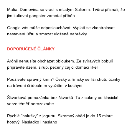
Mafia: Domovina se vrací s mladým Salierim. Tvůrci přiznali, že
jim kultovní gangster zamotal příběh
Google vás může odposlouchávat. Vyplatí se zkontrolovat
nastavení účtu a smazat uložené nahrávky
DOPORUČENÉ ČLÁNKY
Arónii nemusíte obcházet obloukem. Ze svíravých bobulí
připravíte džem, sirup, pečený čaj či domácí likér
Používáte správný kmín? Český a římský se liší chutí, účinky
na trávení či ideálním využitím v kuchyni
Škvarková pomazánka bez škvarků: Tu z cukety od klasické
verze téměř nerozeznáte
Rychlé "halušky" z jogurtu: Skromný oběd je do 15 minut
hotový. Nasladko i naslano