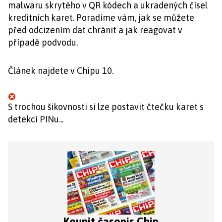
malwaru skrytého v QR kódech a ukradených čísel
kreditních karet. Poradíme vám, jak se můžete
před odcizením dat chránit a jak reagovat v
případě podvodu.
Článek najdete v Chipu 10.
S trochou šikovnosti si lze postavit čtečku karet s
detekcí PINu...
Koupit časopis Chip