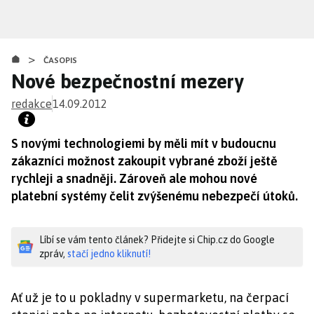
Přejít
k
hlavnímu
>
obsahu
ČASOPIS
Nové bezpečnostní mezery
redakce
14.09.2012
S novými technologiemi by měli mít v budoucnu
zákazníci možnost zakoupit vybrané zboží ještě
rychleji a snadněji. Zároveň ale mohou nové
platební systémy čelit zvýšenému nebezpečí útoků.
Líbí se vám tento článek? Přidejte si Chip.cz do Google
zpráv,
stačí jedno kliknutí!
Ať už je to u pokladny v supermarketu, na čerpací