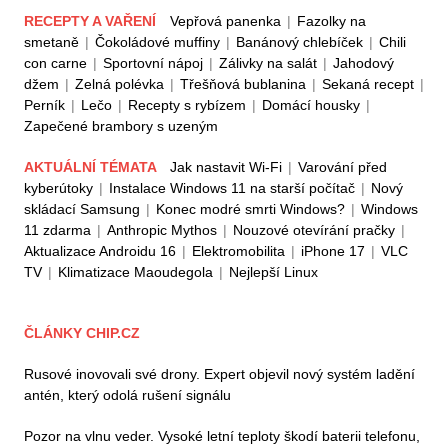
RECEPTY A VAŘENÍ
Vepřová panenka
|
Fazolky na
smetaně
|
Čokoládové muffiny
|
Banánový chlebíček
|
Chili
con carne
|
Sportovní nápoj
|
Zálivky na salát
|
Jahodový
džem
|
Zelná polévka
|
Třešňová bublanina
|
Sekaná recept
|
Perník
|
Lečo
|
Recepty s rybízem
|
Domácí housky
|
Zapečené brambory s uzeným
AKTUÁLNÍ TÉMATA
Jak nastavit Wi-Fi
|
Varování před
kyberútoky
|
Instalace Windows 11 na starší počítač
|
Nový
skládací Samsung
|
Konec modré smrti Windows?
|
Windows
11 zdarma
|
Anthropic Mythos
|
Nouzové otevírání pračky
|
Aktualizace Androidu 16
|
Elektromobilita
|
iPhone 17
|
VLC
TV
|
Klimatizace Maoudegola
|
Nejlepší Linux
ČLÁNKY CHIP.CZ
Rusové inovovali své drony. Expert objevil nový systém ladění
antén, který odolá rušení signálu
Pozor na vlnu veder. Vysoké letní teploty škodí baterii telefonu,