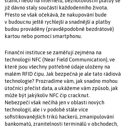
stanici nebo na internetu, bezhotovostní platby se
již dávno staly součástí každodenního života.
Přesto se však očekává, že nakupování bude
v budoucnu ještě rychlejší a snadnější a platby
budou prováděny (pravděpodobně bezdrátově)
kartou nebo pomocí smartphonu.
Finanční instituce se zaměřují zejména na
technologii NFC (Near Field Communication), ve
které jsou všechny potřebné údaje uloženy na
malém RFID čipu. Jak bezpečná je ale tato rádiová
technologie? Prozradíme vám, jak snadno mohou
útočníci přečíst data, a ukážeme vám způsob, jak
může být jakýkoliv NFC čip cracknut.
Nebezpečí však nečíhá jen v oblasti nových
technologií, ale i v podobě stále více
sofistikovanějších triků hackerů, zmanipulování
bankomatů, zranitelnosti terminálů v obchodech,