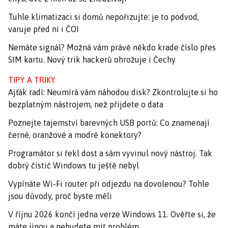
Tuhle klimatizaci si domů nepořizujte: je to podvod,
varuje před ní i ČOI
Nemáte signál? Možná vám právě někdo krade číslo přes
SIM kartu. Nový trik hackerů ohrožuje i Čechy
TIPY A TRIKY
Ajťák radí: Neumírá vám náhodou disk? Zkontrolujte si ho
bezplatným nástrojem, než přijdete o data
Poznejte tajemství barevných USB portů: Co znamenají
černé, oranžové a modré konektory?
Programátor si řekl dost a sám vyvinul nový nástroj. Tak
dobrý čistič Windows tu ještě nebyl
Vypínáte Wi-Fi router při odjezdu na dovolenou? Tohle
jsou důvody, proč byste měli
V říjnu 2026 končí jedna verze Windows 11. Ověřte si, že
máte jinou a nebudete mít problém