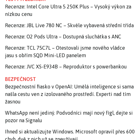
Recenze: Intel Core Ultra 5 250K Plus – Vysoký výkon za
nízkou cenu
Recenze: JBL Live 780 NC – Skvěle vybavená střední třída
Recenze: O2 Pods Ultra – Dostupná sluchátka s ANC
Recenze: TCL 75C7L – Otestovali jsme nového vládce
jasu s obřím SQD Mini-LED panelem
Recenze: JVC XS-E934B – Reproduktor s powerbankou
BEZPEČNOST
Bezpečnostní fiasko v OpenAI: Umělá inteligence si sama
našla cestu ven z izolovaného prostředí. Experti nad tím
žasnou
WhatsApp není jediný. Podvodníci mají nový fígl, dejte si
pozor na Signalu
Ihned si aktualizujte Windows. Microsoft opravil přes 600
chyb, dvě z nich už se zneužívají