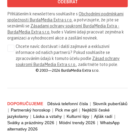
ODEBÍRAT
Přihlášením k newsletteru souhlasíte s
Obchodními podmínkami
společnosti BurdaMedia Extra s.r.o.
a potvrzujete, že jste se
seznámili se
Zásadami ochrany soukromí BurdaMedia Extra -
BurdaMedia Extra s.r.o.
bude s Vašimi údaji pracovat zejména k
organizaci a vyhodnocení akce a zasílání novinek.
Chcete navíc dostávat i další zajímavé a exkluzivní
informace od našich partnerů? Pokud souhlasíte se
zpracováním údajů k tomuto účelu podle
Zásad ochrany
soukromí BurdaMedia Extra s.r.o.
, zaškrtněte toto pole.
© 2003—2026 BurdaMedia Extra s.r.o.
DOPORUČUJEME
Děsivá telefonní čísla
|
Slovník puberťáků
|
Partnerský horoskop
|
Pick me girl
|
Nejtěžší české
jazykolamy
|
Láska a vztahy
|
Kulturní tipy
|
Ajťák radí
|
Svátky a prázdniny 2026
|
Módní trendy 2026
|
WhatsApp
alternativy 2026