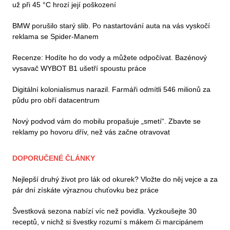
už při 45 °C hrozí její poškození
BMW porušilo starý slib. Po nastartování auta na vás vyskočí
reklama se Spider-Manem
Recenze: Hodíte ho do vody a můžete odpočívat. Bazénový
vysavač WYBOT B1 ušetří spoustu práce
Digitální kolonialismus narazil. Farmáři odmítli 546 milionů za
půdu pro obří datacentrum
Nový podvod vám do mobilu propašuje „smetí“. Zbavte se
reklamy po hovoru dřív, než vás začne otravovat
DOPORUČENÉ ČLÁNKY
Nejlepší druhý život pro lák od okurek? Vložte do něj vejce a za
pár dní získáte výraznou chuťovku bez práce
Švestková sezona nabízí víc než povidla. Vyzkoušejte 30
receptů, v nichž si švestky rozumí s mákem či marcipánem