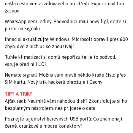
našla cestu ven z izolovaného prostředí. Experti nad tím
žasnou
WhatsApp není jediný. Podvodníci mají nový fígl, dejte si
pozor na Signalu
Ihned si aktualizujte Windows. Microsoft opravil přes 600
chyb, dvě z nich už se zneužívají
Tuhle klimatizaci si domů nepořizujte: je to podvod,
varuje před ní i ČOI
Nemáte signál? Možná vám právě někdo krade číslo přes
SIM kartu. Nový trik hackerů ohrožuje i Čechy
TIPY A TRIKY
Ajťák radí: Neumírá vám náhodou disk? Zkontrolujte si ho
bezplatným nástrojem, než přijdete o data
Poznejte tajemství barevných USB portů: Co znamenají
černé, oranžové a modré konektory?