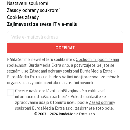
Nastavení soukromí
Zásady ochrany soukromí
Cookies zásady
Zajímavosti ze světa IT v e-mailu
ODEBÍRAT
Přihlášením k newsletteru souhlasíte s
Obchodními podmínkami
společnosti BurdaMedia Extra s.r.o.
a potvrzujete, že jste se
seznámili se
Zásadami ochrany soukromí BurdaMedia Extra -
BurdaMedia Extra s.r.o.
bude s Vašimi údaji pracovat zejména k
organizaci a vyhodnocení akce a zasílání novinek.
Chcete navíc dostávat i další zajímavé a exkluzivní
informace od našich partnerů? Pokud souhlasíte se
zpracováním údajů k tomuto účelu podle
Zásad ochrany
soukromí BurdaMedia Extra s.r.o.
, zaškrtněte toto pole.
© 2003—2026 BurdaMedia Extra s.r.o.