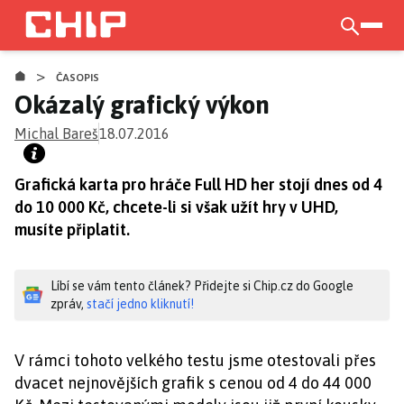
Přejít
k
otevří
hlavnímu
>
obsahu
ČASOPIS
Okázalý grafický výkon
Michal Bareš
18.07.2016
Grafická karta pro hráče Full HD her stojí dnes od 4
do 10 000 Kč, chcete-li si však užít hry v UHD,
musíte připlatit.
Líbí se vám tento článek? Přidejte si Chip.cz do Google
zpráv,
stačí jedno kliknutí!
V rámci tohoto velkého testu jsme otestovali přes
dvacet nejnovějších grafik s cenou od 4 do 44 000