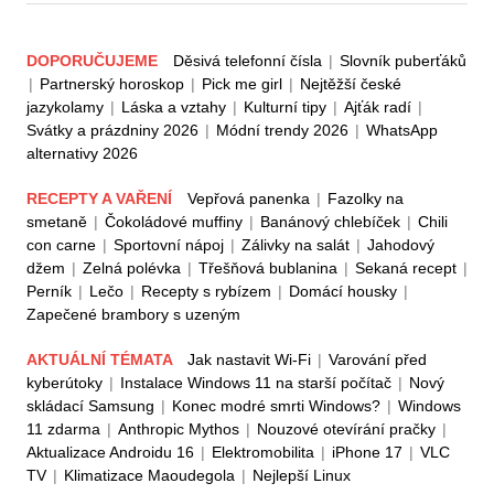
DOPORUČUJEME
Děsivá telefonní čísla
|
Slovník puberťáků
|
Partnerský horoskop
|
Pick me girl
|
Nejtěžší české
jazykolamy
|
Láska a vztahy
|
Kulturní tipy
|
Ajťák radí
|
Svátky a prázdniny 2026
|
Módní trendy 2026
|
WhatsApp
alternativy 2026
RECEPTY A VAŘENÍ
Vepřová panenka
|
Fazolky na
smetaně
|
Čokoládové muffiny
|
Banánový chlebíček
|
Chili
con carne
|
Sportovní nápoj
|
Zálivky na salát
|
Jahodový
džem
|
Zelná polévka
|
Třešňová bublanina
|
Sekaná recept
|
Perník
|
Lečo
|
Recepty s rybízem
|
Domácí housky
|
Zapečené brambory s uzeným
AKTUÁLNÍ TÉMATA
Jak nastavit Wi-Fi
|
Varování před
kyberútoky
|
Instalace Windows 11 na starší počítač
|
Nový
skládací Samsung
|
Konec modré smrti Windows?
|
Windows
11 zdarma
|
Anthropic Mythos
|
Nouzové otevírání pračky
|
Aktualizace Androidu 16
|
Elektromobilita
|
iPhone 17
|
VLC
TV
|
Klimatizace Maoudegola
|
Nejlepší Linux