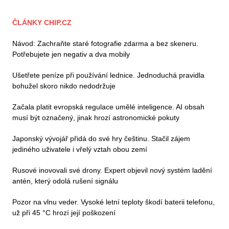
ČLÁNKY CHIP.CZ
Návod: Zachraňte staré fotografie zdarma a bez skeneru.
Potřebujete jen negativ a dva mobily
Ušetřete peníze při používání lednice. Jednoduchá pravidla
bohužel skoro nikdo nedodržuje
Začala platit evropská regulace umělé inteligence. AI obsah
musí být označený, jinak hrozí astronomické pokuty
Japonský vývojář přidá do své hry češtinu. Stačil zájem
jediného uživatele i vřelý vztah obou zemí
Rusové inovovali své drony. Expert objevil nový systém ladění
antén, který odolá rušení signálu
Pozor na vlnu veder. Vysoké letní teploty škodí baterii telefonu,
už při 45 °C hrozí její poškození