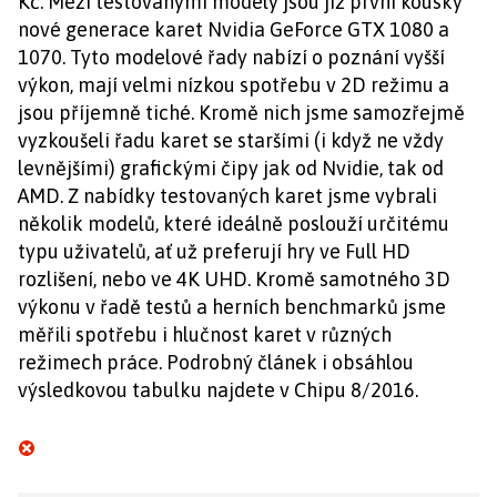
Kč. Mezi testovanými modely jsou již první kousky
nové generace karet Nvidia GeForce GTX 1080 a
1070. Tyto modelové řady nabízí o poznání vyšší
výkon, mají velmi nízkou spotřebu v 2D režimu a
jsou příjemně tiché. Kromě nich jsme samozřejmě
vyzkoušeli řadu karet se staršími (i když ne vždy
levnějšími) grafickými čipy jak od Nvidie, tak od
AMD. Z nabídky testovaných karet jsme vybrali
několik modelů, které ideálně poslouží určitému
typu uživatelů, ať už preferují hry ve Full HD
rozlišení, nebo ve 4K UHD. Kromě samotného 3D
výkonu v řadě testů a herních benchmarků jsme
měřili spotřebu i hlučnost karet v různých
režimech práce. Podrobný článek i obsáhlou
výsledkovou tabulku najdete v Chipu 8/2016.