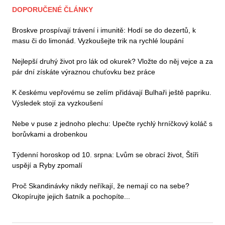
DOPORUČENÉ ČLÁNKY
Broskve prospívají trávení i imunitě: Hodí se do dezertů, k
masu či do limonád. Vyzkoušejte trik na rychlé loupání
Nejlepší druhý život pro lák od okurek? Vložte do něj vejce a za
pár dní získáte výraznou chuťovku bez práce
K českému vepřovému se zelím přidávají Bulhaři ještě papriku.
Výsledek stojí za vyzkoušení
Nebe v puse z jednoho plechu: Upečte rychlý hrníčkový koláč s
borůvkami a drobenkou
Týdenní horoskop od 10. srpna: Lvům se obrací život, Štíři
uspějí a Ryby zpomalí
Proč Skandinávky nikdy neříkají, že nemají co na sebe?
Okopírujte jejich šatník a pochopíte...