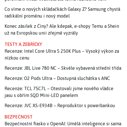
Co víme o nových skládačkách Galaxy Z? Samsung chystá
radikální proměnu i nový model
Konec zásilek z Číny? Ale kdepak, e-shopy Temu a Shein
už na Evropskou unii zřejmě vyzrály
TESTY A ŽEBŘÍČKY
Recenze: Intel Core Ultra 5 250K Plus – Vysoký výkon za
nízkou cenu
Recenze: JBL Live 780 NC – Skvěle vybavená střední třída
Recenze: O2 Pods Ultra – Dostupná sluchátka s ANC
Recenze: TCL 75C7L – Otestovali jsme nového vládce
jasu s obřím SQD Mini-LED panelem
Recenze: JVC XS-E934B – Reproduktor s powerbankou
BEZPEČNOST
Bezpečnostní fiasko v OpenAI: Umělá inteligence si sama