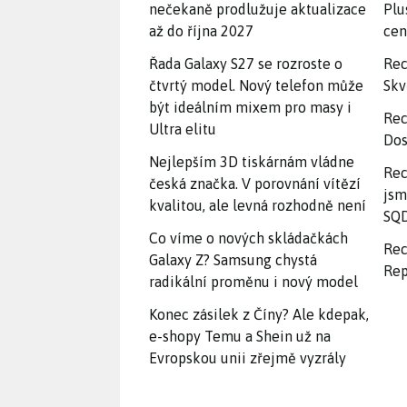
nečekaně prodlužuje aktualizace
Plu
až do října 2027
ce
Řada Galaxy S27 se rozroste o
Rec
čtvrtý model. Nový telefon může
Skv
být ideálním mixem pro masy i
Rec
Ultra elitu
Dos
Nejlepším 3D tiskárnám vládne
Rec
česká značka. V porovnání vítězí
jsm
kvalitou, ale levná rozhodně není
SQD
Co víme o nových skládačkách
Rec
Galaxy Z? Samsung chystá
Rep
radikální proměnu i nový model
Konec zásilek z Číny? Ale kdepak,
e-shopy Temu a Shein už na
Evropskou unii zřejmě vyzrály