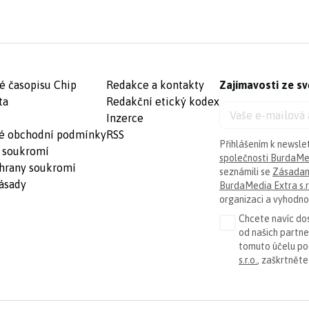
é časopisu Chip
Redakce a kontakty
Zajímavosti ze sv
ta
Redakční etický kodex
Inzerce
é obchodní podmínky
RSS
Přihlášením k newsle
 soukromí
společnosti BurdaMed
hrany soukromí
seznámili se
Zásadam
ásady
BurdaMedia Extra s.r
organizaci a vyhodnoc
Chcete navíc dos
od našich partn
tomuto účelu p
s.r.o.
, zaškrtněte