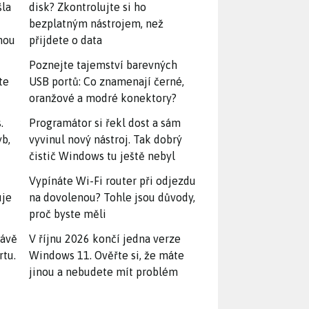
šla
disk? Zkontrolujte si ho
bezplatným nástrojem, než
snou
přijdete o data
Poznejte tajemství barevných
te
USB portů: Co znamenají černé,
oranžové a modré konektory?
.
Programátor si řekl dost a sám
yb,
vyvinul nový nástroj. Tak dobrý
čistič Windows tu ještě nebyl
Vypínáte Wi-Fi router při odjezdu
uje
na dovolenou? Tohle jsou důvody,
proč byste měli
rávě
V říjnu 2026 končí jedna verze
rtu.
Windows 11. Ověřte si, že máte
jinou a nebudete mít problém