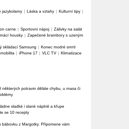
é jazykolamy
|
Láska a vztahy
|
Kulturní tipy
|
con carne
|
Sportovní nápoj
|
Zálivky na salát
mácí housky
|
Zapečené brambory s uzeným
ý skládací Samsung
|
Konec modré smrti
omobilita
|
iPhone 17
|
VLC TV
|
Klimatizace
 U některých potravin děláte chybu, u masa či
roblémy
Zvládne sladké i slané náplně a křupe
te se 10 recepty
ou bábovku z Margotky. Připomene vám