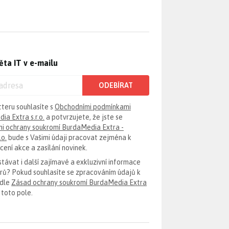
ěta IT v e-mailu
ODEBÍRAT
tteru souhlasíte s
Obchodními podmínkami
ia Extra s.r.o.
a potvrzujete, že jste se
i ochrany soukromí BurdaMedia Extra -
.o.
bude s Vašimi údaji pracovat zejména k
ení akce a zasílání novinek.
távat i další zajímavé a exkluzivní informace
erů? Pokud souhlasíte se zpracováním údajů k
odle
Zásad ochrany soukromí BurdaMedia Extra
 toto pole.