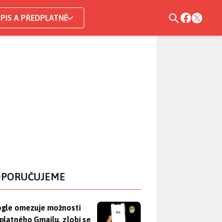
PIS A PŘEDPLATNÉ
PORUČUJEME
gle omezuje možnosti bezplatného Gmailu, zlobí se uživatelé. 
gle omezuje možnosti
platného Gmailu, zlobí se