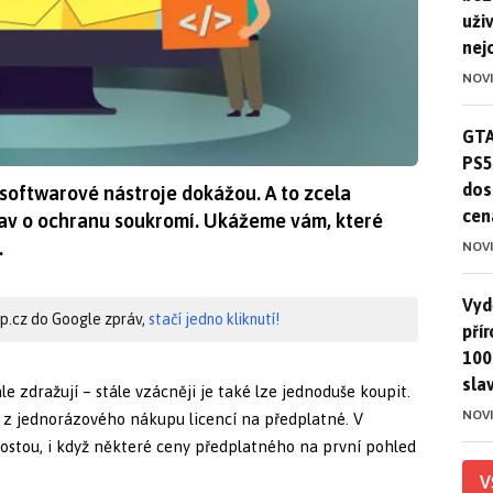
uživ
nej
NOV
GTA
GTA
PS5
dos
 softwarové nástroje dokážou. A to zcela
cen
av o ochranu soukromí. Ukážeme vám, které
.
NOV
Vydě
Vydě
hip.cz do Google zpráv,
stačí jedno kliknutí!
pří
100
sla
 zdražují – stále vzácněji je také lze jednoduše koupit.
NOV
 z jednorázového nákupu licencí na předplatné. V
ostou, i když některé ceny předplatného na první pohled
V