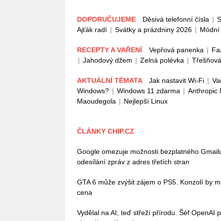
DOPORUČUJEME
Děsivá telefonní čísla
|
S
Ajťák radí
|
Svátky a prázdniny 2026
|
Módní 
RECEPTY A VAŘENÍ
Vepřová panenka
|
Fa
|
Jahodový džem
|
Zelná polévka
|
Třešňová
AKTUÁLNÍ TÉMATA
Jak nastavit Wi-Fi
|
Va
Windows?
|
Windows 11 zdarma
|
Anthropic
Maoudegola
|
Nejlepší Linux
ČLÁNKY CHIP.CZ
Google omezuje možnosti bezplatného Gmailu, 
odesílání zpráv z adres třetích stran
GTA 6 může zvýšit zájem o PS5. Konzolí by mě
cena
Vydělal na AI, teď střeží přírodu. Šéf OpenAI 