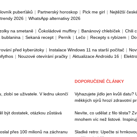
lovník puberťáků
|
Partnerský horoskop
|
Pick me girl
|
Nejtěžší česk
trendy 2026
|
WhatsApp alternativy 2026
zolky na smetaně
|
Čokoládové muffiny
|
Banánový chlebíček
|
Chili 
 bublanina
|
Sekaná recept
|
Perník
|
Lečo
|
Recepty s rybízem
|
Do
rování před kyberútoky
|
Instalace Windows 11 na starší počítač
|
Nov
 Mythos
|
Nouzové otevírání pračky
|
Aktualizace Androidu 16
|
Elektr
DOPORUČENÉ ČLÁNKY
zlobí se uživatele. V lednu ukončí
Vyhazujete jídlo jen kvůli datu?
měkkých sýrů hrozí zdravotní p
l být dostatek, otázkou zůstává
Nevíte, co udělat z filo těsta? 
mnohem víc než listové. Inspiruj
poslal přes 100 milionů na záchranu
Sladké retro: Upečte si hrnkov