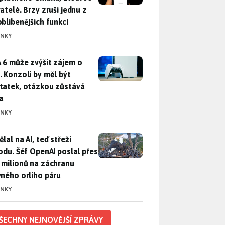
atelé. Brzy zruší jednu z
oblíbenějších funkcí
INKY
 6 může zvýšit zájem o PS5. Konzolí by měl být dostatek, otáz
 6 může zvýšit zájem o
. Konzolí by měl být
tatek, otázkou zůstává
a
INKY
lal na AI, teď střeží přírodu. Šéf OpenAI poslal přes 100 mili
lal na AI, teď střeží
rodu. Šéf OpenAI poslal přes
 milionů na záchranu
vného orlího páru
INKY
ŠECHNY NEJNOVĚJŠÍ ZPRÁVY