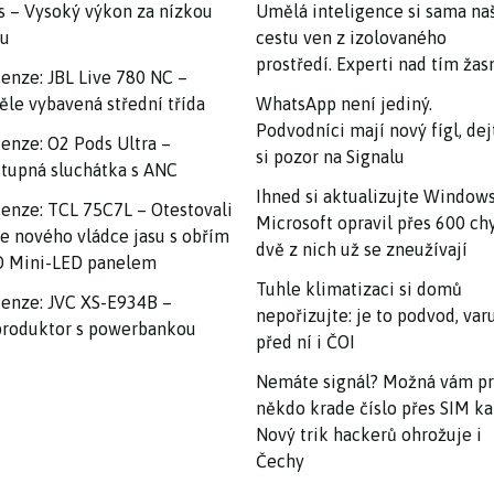
s – Vysoký výkon za nízkou
Umělá inteligence si sama na
nu
cestu ven z izolovaného
prostředí. Experti nad tím ža
enze: JBL Live 780 NC –
ěle vybavená střední třída
WhatsApp není jediný.
Podvodníci mají nový fígl, dej
enze: O2 Pods Ultra –
si pozor na Signalu
tupná sluchátka s ANC
Ihned si aktualizujte Windows
enze: TCL 75C7L – Otestovali
Microsoft opravil přes 600 ch
e nového vládce jasu s obřím
dvě z nich už se zneužívají
 Mini-LED panelem
Tuhle klimatizaci si domů
enze: JVC XS-E934B –
nepořizujte: je to podvod, var
roduktor s powerbankou
před ní i ČOI
Nemáte signál? Možná vám p
někdo krade číslo přes SIM ka
Nový trik hackerů ohrožuje i
Čechy