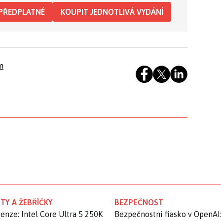
PŘEDPLATNÉ
KOUPIT JEDNOTLIVÁ VYDÁNÍ
m
TY A ŽEBŘÍČKY
BEZPEČNOST
enze: Intel Core Ultra 5 250K
Bezpečnostní fiasko v OpenAI