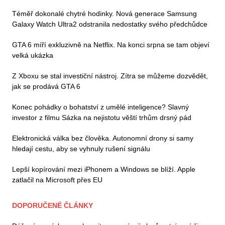
Téměř dokonalé chytré hodinky. Nová generace Samsung
Galaxy Watch Ultra2 odstranila nedostatky svého předchůdce
GTA 6 míří exkluzivně na Netflix. Na konci srpna se tam objeví
velká ukázka
Z Xboxu se stal investiční nástroj. Zítra se můžeme dozvědět,
jak se prodává GTA 6
Konec pohádky o bohatství z umělé inteligence? Slavný
investor z filmu Sázka na nejistotu věští trhům drsný pád
Elektronická válka bez člověka. Autonomní drony si samy
hledají cestu, aby se vyhnuly rušení signálu
Lepší kopírování mezi iPhonem a Windows se blíží. Apple
zatlačil na Microsoft přes EU
DOPORUČENÉ ČLÁNKY