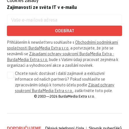
Cookies zásady
Zajímavosti ze světa IT v e-mailu
ODEBÍRAT
Přihlášením k newsletteru souhlasíte s
Obchodními podmínkami
společnosti BurdaMedia Extra s.r.o.
a potvrzujete, že jste se
seznámili se
Zásadami ochrany soukromí BurdaMedia Extra -
BurdaMedia Extra s.r.o.
bude s Vašimi údaji pracovat zejména k
organizaci a vyhodnocení akce a zasílání novinek.
Chcete navíc dostávat i další zajímavé a exkluzivní
informace od našich partnerů? Pokud souhlasíte se
zpracováním údajů k tomuto účelu podle
Zásad ochrany
soukromí BurdaMedia Extra s.r.o.
, zaškrtněte toto pole.
© 2003—2026 BurdaMedia Extra s.r.o.
DOPORUČUJEME
Děsivá telefonní čísla
|
Slovník puberťáků