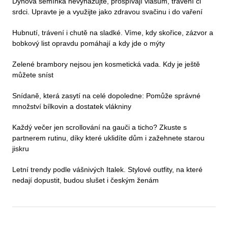
Dýňová semínka nevyhazujte, prospívají vlasům, trávení či
srdci. Upravte je a využijte jako zdravou svačinu i do vaření
Hubnutí, trávení i chutě na sladké. Víme, kdy skořice, zázvor a
bobkový list opravdu pomáhají a kdy jde o mýty
Zelené brambory nejsou jen kosmetická vada. Kdy je ještě
můžete sníst
Snídaně, která zasytí na celé dopoledne: Pomůže správné
množství bílkovin a dostatek vlákniny
Každý večer jen scrollování na gauči a ticho? Zkuste s
partnerem rutinu, díky které uklidíte dům i zažehnete starou
jiskru
Letní trendy podle vášnivých Italek. Stylové outfity, na které
nedají dopustit, budou slušet i českým ženám