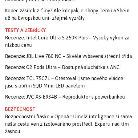
Konec zásilek z Číny? Ale kdepak, e-shopy Temu a Shein
už na Evropskou unii zřejmě vyzrály
TESTY A ŽEBŘÍČKY
Recenze: Intel Core Ultra 5 250K Plus – Vysoký výkon za
nízkou cenu
Recenze: JBL Live 780 NC – Skvěle vybavená střední třída
Recenze: O2 Pods Ultra – Dostupná sluchátka s ANC
Recenze: TCL 75C7L – Otestovali jsme nového vládce
jasu s obřím SQD Mini-LED panelem
Recenze: JVC XS-E934B – Reproduktor s powerbankou
BEZPEČNOST
Bezpečnostní fiasko v OpenAI: Umělá inteligence si sama
našla cestu ven z izolovaného prostředí. Experti nad tím
žasnou