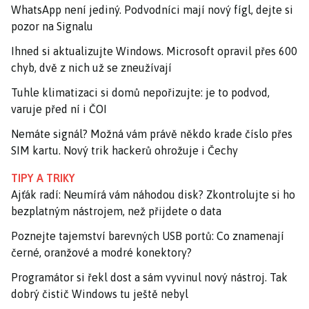
WhatsApp není jediný. Podvodníci mají nový fígl, dejte si
pozor na Signalu
Ihned si aktualizujte Windows. Microsoft opravil přes 600
chyb, dvě z nich už se zneužívají
Tuhle klimatizaci si domů nepořizujte: je to podvod,
varuje před ní i ČOI
Nemáte signál? Možná vám právě někdo krade číslo přes
SIM kartu. Nový trik hackerů ohrožuje i Čechy
TIPY A TRIKY
Ajťák radí: Neumírá vám náhodou disk? Zkontrolujte si ho
bezplatným nástrojem, než přijdete o data
Poznejte tajemství barevných USB portů: Co znamenají
černé, oranžové a modré konektory?
Programátor si řekl dost a sám vyvinul nový nástroj. Tak
dobrý čistič Windows tu ještě nebyl