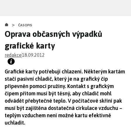
Přejít
k
hlavnímu
>
obsahu
ČASOPIS
Oprava občasných výpadků
grafické karty
redakce
18.09.2012
Grafické karty potřebují chlazení. Některým kartám
stačí pasivní chladič, který je na grafický čip
připevněn pomocí pružiny. Kontakt s grafickým
čipem přitom musí být těsný, aby chladič mohl
odvádět přebytečné teplo. V počítačové skříni pak
musí být zajištěna dostatečná cirkulace vzduchu –
teplým vzduchem není možné kartu efektivně
uchladit.