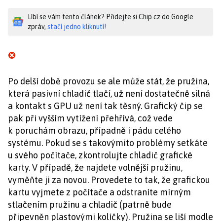
Líbí se vám tento článek? Přidejte si Chip.cz do Google
zpráv,
stačí jedno kliknutí!
Po delší době provozu se ale může stát, že pružina,
která pasivní chladič tlačí, už není dostatečně silná
a kontakt s GPU už není tak těsný. Grafický čip se
pak při vyšším vytížení přehřívá, což vede
k poruchám obrazu, případně i pádu celého
systému. Pokud se s takovýmito problémy setkáte
u svého počítače, zkontrolujte chladič grafické
karty. V případě, že najdete volnější pružinu,
vyměňte ji za novou. Provedete to tak, že grafickou
kartu vyjmete z počítače a odstraníte mírným
stlačením pružinu a chladič (patrně bude
připevněn plastovými kolíčky). Pružina se liší modle