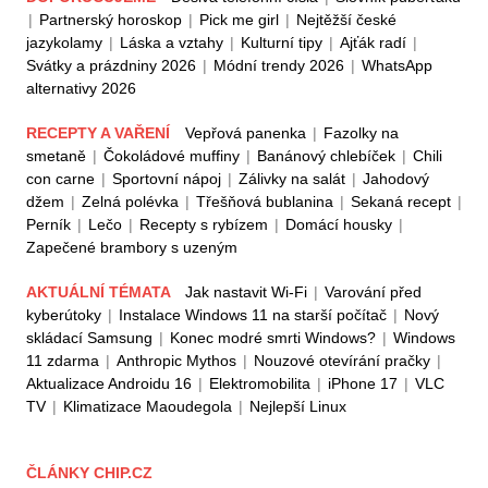
|
Partnerský horoskop
|
Pick me girl
|
Nejtěžší české
jazykolamy
|
Láska a vztahy
|
Kulturní tipy
|
Ajťák radí
|
Svátky a prázdniny 2026
|
Módní trendy 2026
|
WhatsApp
alternativy 2026
RECEPTY A VAŘENÍ
Vepřová panenka
|
Fazolky na
smetaně
|
Čokoládové muffiny
|
Banánový chlebíček
|
Chili
con carne
|
Sportovní nápoj
|
Zálivky na salát
|
Jahodový
džem
|
Zelná polévka
|
Třešňová bublanina
|
Sekaná recept
|
Perník
|
Lečo
|
Recepty s rybízem
|
Domácí housky
|
Zapečené brambory s uzeným
AKTUÁLNÍ TÉMATA
Jak nastavit Wi-Fi
|
Varování před
kyberútoky
|
Instalace Windows 11 na starší počítač
|
Nový
skládací Samsung
|
Konec modré smrti Windows?
|
Windows
11 zdarma
|
Anthropic Mythos
|
Nouzové otevírání pračky
|
Aktualizace Androidu 16
|
Elektromobilita
|
iPhone 17
|
VLC
TV
|
Klimatizace Maoudegola
|
Nejlepší Linux
ČLÁNKY CHIP.CZ