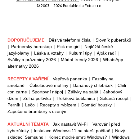
© 2003—2026 BurdaMedia Extra s.r.o.
DOPORUČUJEME
Děsivá telefonní čísla
|
Slovník puberťáků
|
Partnerský horoskop
|
Pick me girl
|
Nejtěžší české
jazykolamy
|
Láska a vztahy
|
Kulturní tipy
|
Ajťák radí
|
Svátky a prázdniny 2026
|
Módní trendy 2026
|
WhatsApp
alternativy 2026
RECEPTY A VAŘENÍ
Vepřová panenka
|
Fazolky na
smetaně
|
Čokoládové muffiny
|
Banánový chlebíček
|
Chili
con carne
|
Sportovní nápoj
|
Zálivky na salát
|
Jahodový
džem
|
Zelná polévka
|
Třešňová bublanina
|
Sekaná recept
|
Perník
|
Lečo
|
Recepty s rybízem
|
Domácí housky
|
Zapečené brambory s uzeným
AKTUÁLNÍ TÉMATA
Jak nastavit Wi-Fi
|
Varování před
kyberútoky
|
Instalace Windows 11 na starší počítač
|
Nový
skládací Samsung
|
Konec modré smrti Windows?
|
Windows