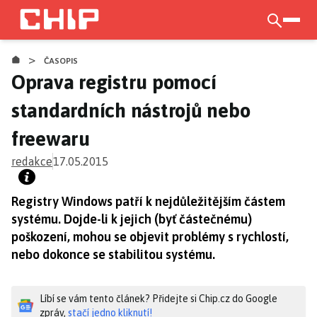
Přejít
k
otevří
hlavnímu
>
obsahu
ČASOPIS
Oprava registru pomocí
standardních nástrojů nebo
freewaru
redakce
17.05.2015
Registry Windows patří k nejdůležitějším částem
systému. Dojde-li k jejich (byť částečnému)
poškození, mohou se objevit problémy s rychlostí,
nebo dokonce se stabilitou systému.
Líbí se vám tento článek? Přidejte si Chip.cz do Google
zpráv,
stačí jedno kliknutí!