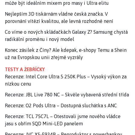
může být ideálním mixem pro masy i Ultra elitu
Nejlepším 3D tiskárnám vládne česká značka. V
porovnání vítězí kvalitou, ale levná rozhodně není
Co víme o nových skládačkách Galaxy Z? Samsung chystá
radikální proměnu i nový model
Konec zásilek z Číny? Ale kdepak, e-shopy Temu a Shein
už na Evropskou unii zřejmě vyzrály
TESTY A ŽEBŘÍČKY
Recenze: Intel Core Ultra 5 250K Plus – Vysoký výkon za
nízkou cenu
Recenze: JBL Live 780 NC – Skvěle vybavená střední třída
Recenze: O2 Pods Ultra – Dostupná sluchátka s ANC
Recenze: TCL 75C7L – Otestovali jsme nového vládce
jasu s obřím SQD Mini-LED panelem
Recenze: JVC XS-E934B – Reproduktor s powerbankou