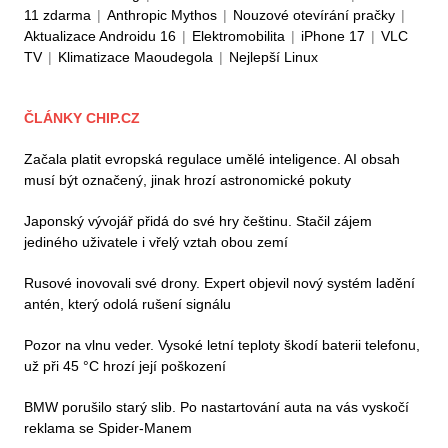
11 zdarma
|
Anthropic Mythos
|
Nouzové otevírání pračky
|
Aktualizace Androidu 16
|
Elektromobilita
|
iPhone 17
|
VLC
TV
|
Klimatizace Maoudegola
|
Nejlepší Linux
ČLÁNKY CHIP.CZ
Začala platit evropská regulace umělé inteligence. AI obsah
musí být označený, jinak hrozí astronomické pokuty
Japonský vývojář přidá do své hry češtinu. Stačil zájem
jediného uživatele i vřelý vztah obou zemí
Rusové inovovali své drony. Expert objevil nový systém ladění
antén, který odolá rušení signálu
Pozor na vlnu veder. Vysoké letní teploty škodí baterii telefonu,
už při 45 °C hrozí její poškození
BMW porušilo starý slib. Po nastartování auta na vás vyskočí
reklama se Spider-Manem