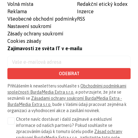
Volná místa
Redakční etický kodex
Reklama
Inzerce
Všeobecné obchodní podmínky
RSS
Nastavení soukromí
Zásady ochrany soukromí
Cookies zásady
Zajímavosti ze světa IT v e-mailu
ODEBÍRAT
Přihlášením k newsletteru souhlasíte s
Obchodními podmínkami
společnosti BurdaMedia Extra s.r.o.
a potvrzujete, že jste se
seznámili se
Zásadami ochrany soukromí BurdaMedia Extra -
BurdaMedia Extra s.r.o.
bude s Vašimi údaji pracovat zejména k
organizaci a vyhodnocení akce a zasílání novinek.
Chcete navíc dostávat i další zajímavé a exkluzivní
informace od našich partnerů? Pokud souhlasíte se
zpracováním údajů k tomuto účelu podle
Zásad ochrany
soukromí BurdaMedia Extra s.r.o.
, zaškrtněte toto pole.