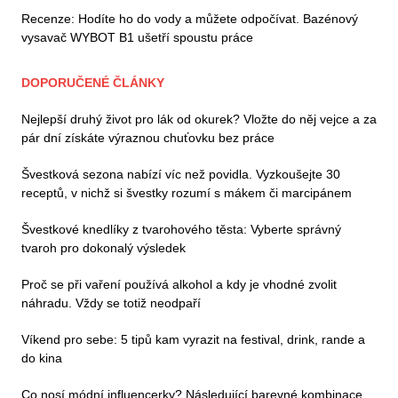
Recenze: Hodíte ho do vody a můžete odpočívat. Bazénový
vysavač WYBOT B1 ušetří spoustu práce
DOPORUČENÉ ČLÁNKY
Nejlepší druhý život pro lák od okurek? Vložte do něj vejce a za
pár dní získáte výraznou chuťovku bez práce
Švestková sezona nabízí víc než povidla. Vyzkoušejte 30
receptů, v nichž si švestky rozumí s mákem či marcipánem
Švestkové knedlíky z tvarohového těsta: Vyberte správný
tvaroh pro dokonalý výsledek
Proč se při vaření používá alkohol a kdy je vhodné zvolit
náhradu. Vždy se totiž neodpaří
Víkend pro sebe: 5 tipů kam vyrazit na festival, drink, rande a
do kina
Co nosí módní influencerky? Následující barevné kombinace