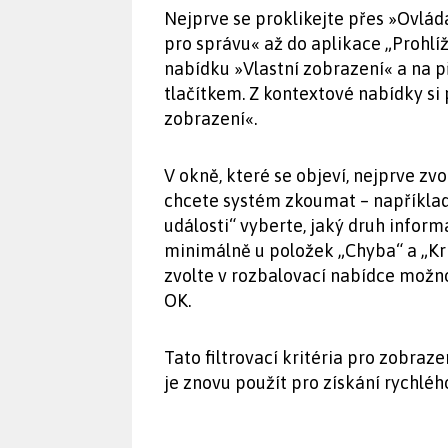
Nejprve se proklikejte přes »Ovlád
pro správu« až do aplikace „Prohlíž
nabídku »Vlastní zobrazení« a na p
tlačítkem. Z kontextové nabídky si 
zobrazení«.
V okně, které se objeví, nejprve zv
chcete systém zkoumat – například 
události“ vyberte, jaký druh infor
minimálně u položek „Chyba“ a „Kri
zvolte v rozbalovací nabídce možn
OK.
Tato filtrovací kritéria pro zobraze
je znovu použít pro získání rychlé