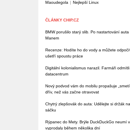
Maoudegola
|
Nejlepší Linux
ČLÁNKY CHIP.CZ
BMW porušilo starý slib. Po nastartování auta
Manem
Recenze: Hodíte ho do vody a můžete odpoč
ušetří spoustu práce
Digitální kolonialismus narazil. Farmáři odmítl
datacentrum
Nový podvod vám do mobilu propašuje „smetí
dřív, než vás začne otravovat
Chytrý zlepšovák do auta: Udělejte si držák na
sáčku
Rýpanec do Mety. Brýle DuckDuckGo neumí vůb
vyprodaly během několika dní