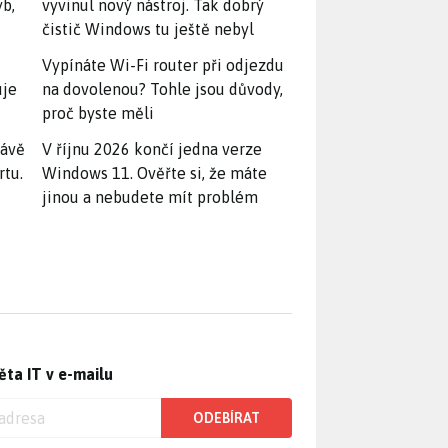
yb,
vyvinul nový nástroj. Tak dobrý
čistič Windows tu ještě nebyl
Vypínáte Wi-Fi router při odjezdu
uje
na dovolenou? Tohle jsou důvody,
proč byste měli
rávě
V říjnu 2026 končí jedna verze
rtu.
Windows 11. Ověřte si, že máte
jinou a nebudete mít problém
ěta IT v e-mailu
ODEBÍRAT