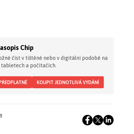
časopis Chip
žné číst v tištěné nebo v digitální podobě na
 tabletech a počítačích.
PŘEDPLATNÉ
KOUPIT JEDNOTLIVÁ VYDÁNÍ
m