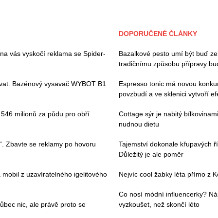
DOPORUČENÉ ČLÁNKY
 na vás vyskočí reklama se Spider-
Bazalkové pesto umí být buď ze
tradičnímu způsobu přípravy bude
ívat. Bazénový vysavač WYBOT B1
Espresso tonic má novou konkur
povzbudí a ve sklenici vytvoří ef
i 546 milionů za půdu pro obří
Cottage sýr je nabitý bílkovin
nudnou dietu
“. Zbavte se reklamy po hovoru
Tajemství dokonale křupavých ří
Důležitý je ale poměr
 mobil z uzavíratelného igelitového
Nejvíc cool žabky léta přímo z K
Co nosí módní influencerky? Ná
ec nic, ale právě proto se
vyzkoušet, než skončí léto