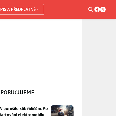
PIS A PŘEDPLATNÉ
PORUČUJEME
 porušilo slib řidičům. Po nastartování elektromobilu iX3 na 
 porušilo slib řidičům. Po
tartování elektromobilu