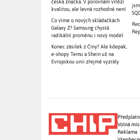
česká značka. V porovnání vítězí
jsm
kvalitou, ale levná rozhodně není
SQD
Co víme o nových skládačkách
Rec
Galaxy Z? Samsung chystá
Rep
radikální proměnu i nový model
Konec zásilek z Číny? Ale kdepak,
e-shopy Temu a Shein už na
Evropskou unii zřejmě vyzrály
Předplatn
Volná mís
Reklama
Všeobecn