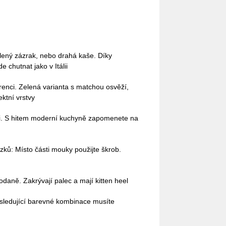
lený zázrak, nebo drahá kaše. Díky
 chutnat jako v Itálii
enci. Zelená varianta s matchou osvěží,
ektní vrstvy
ami. S hitem moderní kuchyně zapomenete na
zků: Místo části mouky použijte škrob.
odaně. Zakrývají palec a mají kitten heel
sledující barevné kombinace musíte