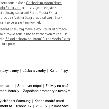
tteru souhlasíte s
Obchodními podmínkami
ia Extra s.r.o.
a potvrzujete, že jste se
i ochrany soukromí BurdaMedia Extra -
.o.
bude s Vašimi údaji pracovat zejména k
ení akce a zasílání novinek.
távat i další zajímavé a exkluzivní informace
erů? Pokud souhlasíte se zpracováním údajů k
odle
Zásad ochrany soukromí BurdaMedia Extra
 toto pole.
é jazykolamy
|
Láska a vztahy
|
Kulturní tipy
|
con carne
|
Sportovní nápoj
|
Zálivky na salát
mácí housky
|
Zapečené brambory s uzeným
ý skládací Samsung
|
Konec modré smrti
omobilita
|
iPhone 17
|
VLC TV
|
Klimatizace