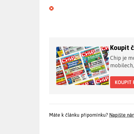
Koupit 
Chip je mo
mobilech,
KOUPIT 
Máte k článku připomínku?
Napište ná