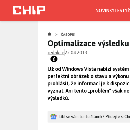
Přejít
k
NOVINKY
TESTY
Ž
hlavnímu
obsahu
>
ČASOPIS
Optimalizace výsledku
redakce
22.04.2013
Už od Windows Vista nabízí systém 
perfektní obrázek o stavu a výkonu
prohlásit, že informací je k dispozic
vyznat. Ani tento „problém“ však není
výsledků.
Líbí se vám tento článek? Přidejte si C