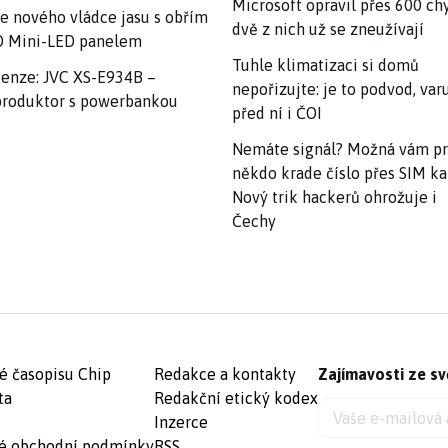
Microsoft opravil přes 600 ch
e nového vládce jasu s obřím
dvě z nich už se zneužívají
 Mini-LED panelem
Tuhle klimatizaci si domů
enze: JVC XS-E934B –
nepořizujte: je to podvod, var
roduktor s powerbankou
před ní i ČOI
Nemáte signál? Možná vám p
někdo krade číslo přes SIM ka
Nový trik hackerů ohrožuje i
Čechy
é časopisu Chip
Redakce a kontakty
Zajímavosti ze sv
ta
Redakční etický kodex
Inzerce
é obchodní podmínky
RSS