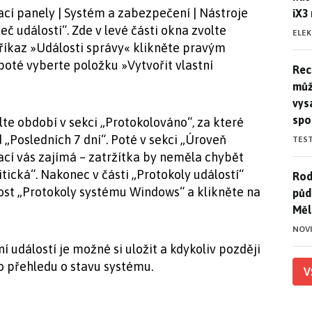
ací panely | Systém a zabezpečení | Nástroje
iX3
eč událostí“. Zde v levé části okna zvolte
ELE
říkaz »Události správy« klikněte pravým
poté vyberte položku »Vytvořit vlastní
Rec
Rec
můž
vys
spo
olte období v sekci „Protokolováno“, za které
„Posledních 7 dní“. Poté v sekci „Úroveň
TES
mací vás zajímá – zatržítka by neměla chybět
tická“. Nakonec v části „Protokoly událostí“
Rod
Rod
ost „Protokoly systému Windows“ a klikněte na
půd
Měl
NOV
ní událostí je možné si uložit a kdykoliv později
ho přehledu o stavu systému.
V