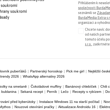
Přihlášením k newsle
 soukromí
společnosti BurdaMed
hrany soukromí
seznámili se
Zásadam
ásady
BurdaMedia Extra s.r
organizaci a vyhodnoc
Chcete navíc dos
od našich partn
tomuto účelu p
s.r.o.
, zaškrtněte
lovník puberťáků
|
Partnerský horoskop
|
Pick me girl
|
Nejtěžší česk
trendy 2026
|
WhatsApp alternativy 2026
zolky na smetaně
|
Čokoládové muffiny
|
Banánový chlebíček
|
Chili 
 bublanina
|
Sekaná recept
|
Perník
|
Lečo
|
Recepty s rybízem
|
Do
rování před kyberútoky
|
Instalace Windows 11 na starší počítač
|
Nov
 Mythos
|
Nouzové otevírání pračky
|
Aktualizace Androidu 16
|
Elektr