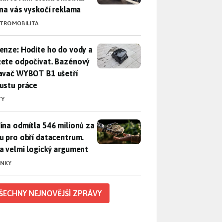
 na vás vyskočí reklama
KTROMOBILITA
enze: Hodíte ho do vody a můžete odpočívat. Bazénový vysava
enze: Hodíte ho do vody a
ete odpočívat. Bazénový
avač WYBOT B1 ušetří
ustu práce
TY
ina odmítla 546 milionů za půdu pro obří datacentrum. Měla 
ina odmítla 546 milionů za
u pro obří datacentrum.
a velmi logický argument
INKY
ŠECHNY NEJNOVĚJŠÍ ZPRÁVY