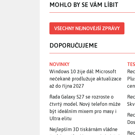
MOHLO BY SE VÁM LÍBIT
VŠECHNY NEJNOVĚJŠÍ ZPRÁVY
DOPORUČUJEME
NOVINKY
TES
Windows 10 žije dál: Microsoft
Rec
nečekaně prodlužuje aktualizace
Plu
až do října 2027
ce
Řada Galaxy S27 se rozroste o
Rec
čtvrtý model. Nový telefon může
Skv
být ideálním mixem pro masy i
Rec
Ultra elitu
Dos
Nejlepším 3D tiskárnám vládne
Rec