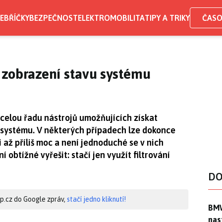
EBŘÍČKY
BEZPEČNOST
ELEKTROMOBILITA
TIPY A TRIKY
ČASO
 zobrazení stavu systému
celou řadu nástrojů umožňujících získat
 systému. V některých případech lze dokonce
i až příliš moc a není jednoduché se v nich
 obtížné vyřešit: stačí jen využít filtrování
DO
hip.cz do Google zpráv,
stačí jedno kliknutí!
BMW
BMW
nas