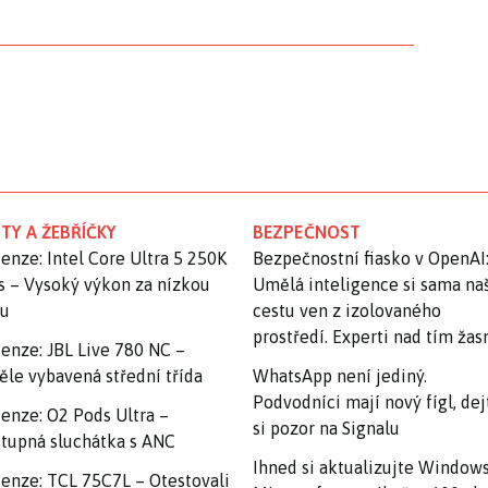
TY A ŽEBŘÍČKY
BEZPEČNOST
enze: Intel Core Ultra 5 250K
Bezpečnostní fiasko v OpenAI
s – Vysoký výkon za nízkou
Umělá inteligence si sama na
nu
cestu ven z izolovaného
prostředí. Experti nad tím ža
enze: JBL Live 780 NC –
ěle vybavená střední třída
WhatsApp není jediný.
Podvodníci mají nový fígl, dej
enze: O2 Pods Ultra –
si pozor na Signalu
tupná sluchátka s ANC
Ihned si aktualizujte Windows
enze: TCL 75C7L – Otestovali