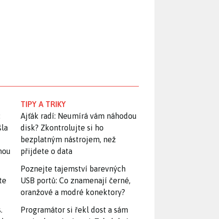
TIPY A TRIKY
:
Ajťák radí: Neumírá vám náhodou
šla
disk? Zkontrolujte si ho
bezplatným nástrojem, než
snou
přijdete o data
Poznejte tajemství barevných
te
USB portů: Co znamenají černé,
oranžové a modré konektory?
.
Programátor si řekl dost a sám