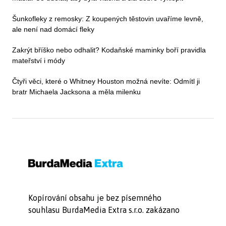
Šunkofleky z remosky: Z koupených těstovin uvaříme levně,
ale není nad domácí fleky
Zakrýt bříško nebo odhalit? Kodaňské maminky boří pravidla
mateřství i módy
Čtyři věci, které o Whitney Houston možná nevíte: Odmítl ji
bratr Michaela Jacksona a měla milenku
Kopírování obsahu je bez písemného
souhlasu BurdaMedia Extra s.r.o. zakázano