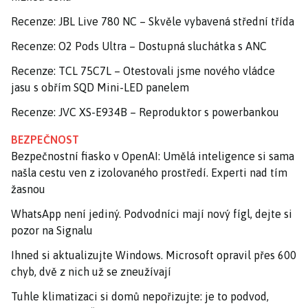
Recenze: JBL Live 780 NC – Skvěle vybavená střední třída
Recenze: O2 Pods Ultra – Dostupná sluchátka s ANC
Recenze: TCL 75C7L – Otestovali jsme nového vládce
jasu s obřím SQD Mini-LED panelem
Recenze: JVC XS-E934B – Reproduktor s powerbankou
BEZPEČNOST
Bezpečnostní fiasko v OpenAI: Umělá inteligence si sama
našla cestu ven z izolovaného prostředí. Experti nad tím
žasnou
WhatsApp není jediný. Podvodníci mají nový fígl, dejte si
pozor na Signalu
Ihned si aktualizujte Windows. Microsoft opravil přes 600
chyb, dvě z nich už se zneužívají
Tuhle klimatizaci si domů nepořizujte: je to podvod,