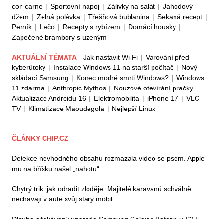
con carne
|
Sportovní nápoj
|
Zálivky na salát
|
Jahodový
džem
|
Zelná polévka
|
Třešňová bublanina
|
Sekaná recept
|
Perník
|
Lečo
|
Recepty s rybízem
|
Domácí housky
|
Zapečené brambory s uzeným
AKTUÁLNÍ TÉMATA
Jak nastavit Wi-Fi
|
Varování před
kyberútoky
|
Instalace Windows 11 na starší počítač
|
Nový
skládací Samsung
|
Konec modré smrti Windows?
|
Windows
11 zdarma
|
Anthropic Mythos
|
Nouzové otevírání pračky
|
Aktualizace Androidu 16
|
Elektromobilita
|
iPhone 17
|
VLC
TV
|
Klimatizace Maoudegola
|
Nejlepší Linux
ČLÁNKY CHIP.CZ
Detekce nevhodného obsahu rozmazala video se psem. Apple
mu na bříšku našel „nahotu“
Chytrý trik, jak odradit zloděje: Majitelé karavanů schválně
nechávají v autě svůj starý mobil