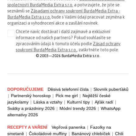
společnosti BurdaMedia Extra s.r.o.
a potvrzujete, že jste se
seznámili se
Zásadami ochrany soukromí BurdaMedia Extra -
BurdaMedia Extra s.r.o.
bude s Vašimi údaji pracovat zejména k
organizaci a vyhodnocení akce a zasílání novinek.
Chcete navíc dostávat i další zajímavé a exkluzivní
informace od našich partnerů? Pokud souhlasíte se
zpracováním údajů k tomuto účelu podle
Zásad ochrany
soukromí BurdaMedia Extra s.r.o.
, zaškrtněte toto pole.
© 2003—2026 BurdaMedia Extra s.r.o.
DOPORUČUJEME
Děsivá telefonní čísla
|
Slovník puberťáků
|
Partnerský horoskop
|
Pick me girl
|
Nejtěžší české
jazykolamy
|
Láska a vztahy
|
Kulturní tipy
|
Ajťák radí
|
Svátky a prázdniny 2026
|
Módní trendy 2026
|
WhatsApp
alternativy 2026
RECEPTY A VAŘENÍ
Vepřová panenka
|
Fazolky na
smetaně
|
Čokoládové muffiny
|
Banánový chlebíček
|
Chili