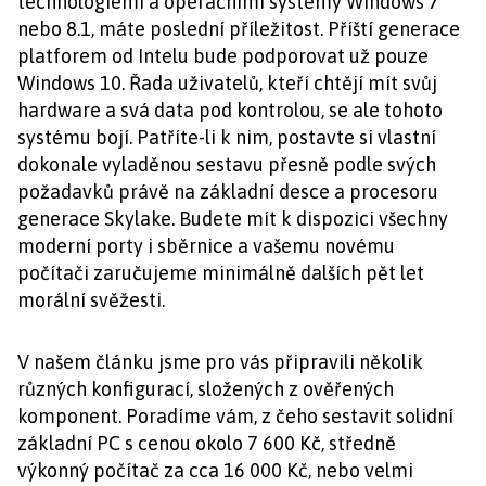
technologiemi a operačními systémy Windows 7
nebo 8.1, máte poslední příležitost. Příští generace
platforem od Intelu bude podporovat už pouze
Windows 10. Řada uživatelů, kteří chtějí mít svůj
hardware a svá data pod kontrolou, se ale tohoto
systému bojí. Patříte-li k nim, postavte si vlastní
dokonale vyladěnou sestavu přesně podle svých
požadavků právě na základní desce a procesoru
generace Skylake. Budete mít k dispozici všechny
moderní porty i sběrnice a vašemu novému
počítači zaručujeme minimálně dalších pět let
morální svěžesti.
V našem článku jsme pro vás připravili několik
různých konfigurací, složených z ověřených
komponent. Poradíme vám, z čeho sestavit solidní
základní PC s cenou okolo 7 600 Kč, středně
výkonný počítač za cca 16 000 Kč, nebo velmi