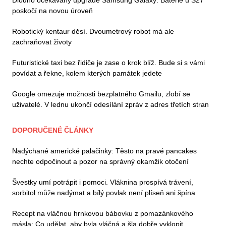
Dlouho očekávaný upgrade Samsung Galaxy: Baterie u S27
poskočí na novou úroveň
Robotický kentaur děsí. Dvoumetrový robot má ale
zachraňovat životy
Futuristické taxi bez řidiče je zase o krok blíž. Bude si s vámi
povídat a řekne, kolem kterých památek jedete
Google omezuje možnosti bezplatného Gmailu, zlobí se
uživatelé. V lednu ukončí odesílání zpráv z adres třetích stran
DOPORUČENÉ ČLÁNKY
Nadýchané americké palačinky: Těsto na pravé pancakes
nechte odpočinout a pozor na správný okamžik otočení
Švestky umí potrápit i pomoci. Vláknina prospívá trávení,
sorbitol může nadýmat a bílý povlak není plíseň ani špína
Recept na vláčnou hrnkovou bábovku z pomazánkového
másla: Co udělat, aby byla vláčná a šla dobře vyklopit