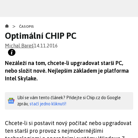
Přejít
k
hlavnímu
>
obsahu
ČASOPIS
Optimální CHIP PC
Michal Bareš
14.11.2016
Nezáleží na tom, chcete-li upgradovat starší PC,
nebo složit nové. Nejlepším základem je platforma
Intel Skylake.
Líbí se vám tento článek? Přidejte si Chip.cz do Google
zpráv,
stačí jedno kliknutí!
Chcete-li si postavit nový počítač nebo upgradovat
ten starší pro provoz s nejmodernějšími