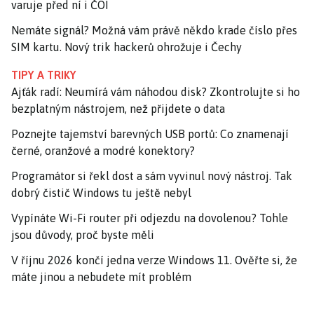
varuje před ní i ČOI
Nemáte signál? Možná vám právě někdo krade číslo přes
SIM kartu. Nový trik hackerů ohrožuje i Čechy
TIPY A TRIKY
Ajťák radí: Neumírá vám náhodou disk? Zkontrolujte si ho
bezplatným nástrojem, než přijdete o data
Poznejte tajemství barevných USB portů: Co znamenají
černé, oranžové a modré konektory?
Programátor si řekl dost a sám vyvinul nový nástroj. Tak
dobrý čistič Windows tu ještě nebyl
Vypínáte Wi-Fi router při odjezdu na dovolenou? Tohle
jsou důvody, proč byste měli
V říjnu 2026 končí jedna verze Windows 11. Ověřte si, že
máte jinou a nebudete mít problém