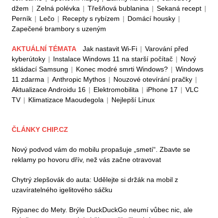
džem
|
Zelná polévka
|
Třešňová bublanina
|
Sekaná recept
|
Perník
|
Lečo
|
Recepty s rybízem
|
Domácí housky
|
Zapečené brambory s uzeným
AKTUÁLNÍ TÉMATA
Jak nastavit Wi-Fi
|
Varování před
kyberútoky
|
Instalace Windows 11 na starší počítač
|
Nový
skládací Samsung
|
Konec modré smrti Windows?
|
Windows
11 zdarma
|
Anthropic Mythos
|
Nouzové otevírání pračky
|
Aktualizace Androidu 16
|
Elektromobilita
|
iPhone 17
|
VLC
TV
|
Klimatizace Maoudegola
|
Nejlepší Linux
ČLÁNKY CHIP.CZ
Nový podvod vám do mobilu propašuje „smetí“. Zbavte se
reklamy po hovoru dřív, než vás začne otravovat
Chytrý zlepšovák do auta: Udělejte si držák na mobil z
uzavíratelného igelitového sáčku
Rýpanec do Mety. Brýle DuckDuckGo neumí vůbec nic, ale