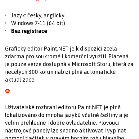
Jazyk: česky, anglicky
Windows 7-11 (64 bit)
Bez registrace
Grafický editor Paint.NET je k dispozici zcela
zdarma pro soukromé i komerční využití. Placená
je pouze verze dostupná v Microsoft Storu, která za
necelých 300 korun nabízí plně automatické
aktualizace.
Uživatelské rozhraní editoru Paint.NET je plně
lokalizováno do mnoha jazyků včetně češtiny a je
velmi přehledné i dobře ovladatelné. Plovoucí
nástrojové panely lze snadno aktivovat i vypínat
pomocí tlačítek v pravém horním rohu hlavního