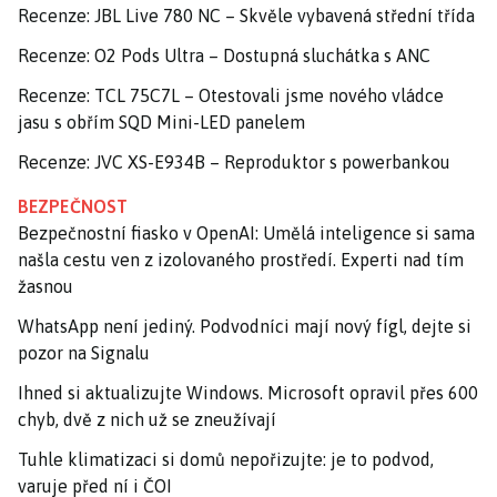
Recenze: JBL Live 780 NC – Skvěle vybavená střední třída
Recenze: O2 Pods Ultra – Dostupná sluchátka s ANC
Recenze: TCL 75C7L – Otestovali jsme nového vládce
jasu s obřím SQD Mini-LED panelem
Recenze: JVC XS-E934B – Reproduktor s powerbankou
BEZPEČNOST
Bezpečnostní fiasko v OpenAI: Umělá inteligence si sama
našla cestu ven z izolovaného prostředí. Experti nad tím
žasnou
WhatsApp není jediný. Podvodníci mají nový fígl, dejte si
pozor na Signalu
Ihned si aktualizujte Windows. Microsoft opravil přes 600
chyb, dvě z nich už se zneužívají
Tuhle klimatizaci si domů nepořizujte: je to podvod,
varuje před ní i ČOI