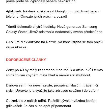
právě proto se vyprodaly během několika dní
Ajťák radí: Některé aplikace od Googlu umí vyždímat baterii
telefonu. Omezte jejich práci na pozadí
Téměř dokonalé chytré hodinky. Nová generace Samsung
Galaxy Watch Ultra2 odstranila nedostatky svého předchůdce
GTA 6 míří exkluzivně na Netflix. Na konci srpna se tam objeví
velká ukázka
DOPORUČENÉ ČLÁNKY
Ženy po 40 by měly zapomenout na rohlík a džus. Kvůli těmto
snídaňovým chybám máte hlad a nemůžete zhubnout
Dýňová semínka nevyhazujte, prospívají vlasům, trávení či
srdci. Upravte je a využijte jako zdravou svačinu i do vaření
Co zmizelo z našich talířů: Ražniči bývalo hvězdou letních
grilovaček. Je čas si ho opět připomenout