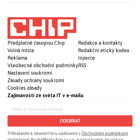
Předplatné časopisu Chip
Redakce a kontakty
Volná místa
Redakční etický kodex
Reklama
Inzerce
Všeobecné obchodní podmínky
RSS
Nastavení soukromí
Zásady ochrany soukromí
Cookies zásady
Zajímavosti ze světa IT v e-mailu
ODEBÍRAT
Přihlášením k newsletteru souhlasíte s
Obchodními podmínkami
společnosti BurdaMedia Extra s.r.o.
a potvrzujete, že jste se