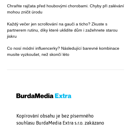
Chraňte rajčata před houbovými chorobami. Chyby při zalévání
mohou zničit úrodu
Každý večer jen scrollování na gauči a ticho? Zkuste s
partnerem rutinu, díky které uklidíte dům i zažehnete starou
jiskru
Co nosí módní influencerky? Následující barevné kombinace
musíte vyzkoušet, než skončí léto
Kopírování obsahu je bez písemného
souhlasu BurdaMedia Extra s.r.o. zakázano