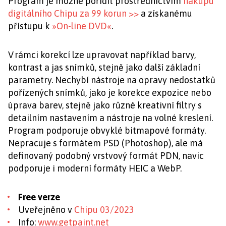
Program je možné pořídit prostřednictvím
nákupu
digitálního Chipu za 99 korun >>
a získanému
přístupu k
»On-line DVD«
.
V rámci korekcí lze upravovat například barvy,
kontrast a jas snímků, stejně jako další základní
parametry. Nechybí nástroje na opravy nedostatků
pořízených snímků, jako je korekce expozice nebo
úprava barev, stejně jako různé kreativní filtry s
detailním nastavením a nástroje na volné kreslení.
Program podporuje obvyklé bitmapové formáty.
Nepracuje s formátem PSD (Photoshop), ale má
definovaný podobný vrstvový formát PDN, navic
podporuje i moderní formáty HEIC a WebP.
Free verze
Uveřejněno v
Chipu 03/2023
Info:
www.getpaint.net