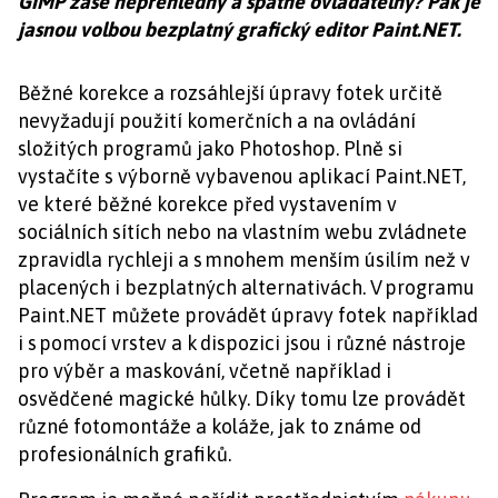
GIMP zase nepřehledný a špatně ovladatelný? Pak je
jasnou volbou bezplatný grafický editor Paint.NET.
Běžné korekce a rozsáhlejší úpravy fotek určitě
nevyžadují použití komerčních a na ovládání
složitých programů jako Photoshop. Plně si
vystačíte s výborně vybavenou aplikací Paint.NET,
ve které běžné korekce před vystavením v
sociálních sítích nebo na vlastním webu zvládnete
zpravidla rychleji a s mnohem menším úsilím než v
placených i bezplatných alternativách. V programu
Paint.NET můžete provádět úpravy fotek například
i s pomocí vrstev a k dispozici jsou i různé nástroje
pro výběr a maskování, včetně například i
osvědčené magické hůlky. Díky tomu lze provádět
různé fotomontáže a koláže, jak to známe od
profesionálních grafiků.