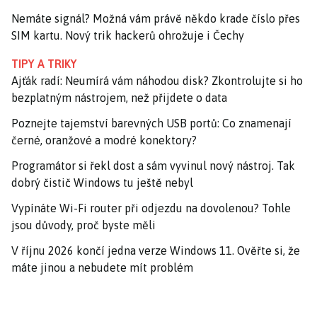
Nemáte signál? Možná vám právě někdo krade číslo přes
SIM kartu. Nový trik hackerů ohrožuje i Čechy
TIPY A TRIKY
Ajťák radí: Neumírá vám náhodou disk? Zkontrolujte si ho
bezplatným nástrojem, než přijdete o data
Poznejte tajemství barevných USB portů: Co znamenají
černé, oranžové a modré konektory?
Programátor si řekl dost a sám vyvinul nový nástroj. Tak
dobrý čistič Windows tu ještě nebyl
Vypínáte Wi-Fi router při odjezdu na dovolenou? Tohle
jsou důvody, proč byste měli
V říjnu 2026 končí jedna verze Windows 11. Ověřte si, že
máte jinou a nebudete mít problém