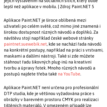
jejich vystavením na sociálních sítích, který bude
lepší než aplikace v mobilu. | Zdroj: Paint.NET 5
Aplikace Paint.NET je široce oblíbená mezi
uživateli po celém světě, což mimo jiné znamená i
širokou dostupnost různých návodů a doplňků. Za
návštěvu stojí například české webové stránky
paintnet.suewebik.net
, kde se nachází řada návodů
na konkrétní postupy, například na práci s vrstvami,
maskami a dalšími nástroji. Také si zde můžete
stáhnout řadu šikovných plug-inů na kreativní
tvorbu a úpravy fotek. Mnoho různých návodů a
postupů najdete třeba také
na YouTube
.
Aplikace Paint.NET není určena pro profesionální
DTP studia, kde je většinou vyžadována práce s
obrázky v barevném prostoru CMYK pro realizaci
tištěných materiálů. V omezeném případě lze