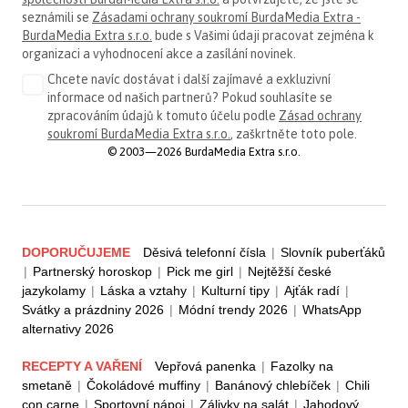
seznámili se
Zásadami ochrany soukromí BurdaMedia Extra -
BurdaMedia Extra s.r.o.
bude s Vašimi údaji pracovat zejména k
organizaci a vyhodnocení akce a zasílání novinek.
Chcete navíc dostávat i další zajímavé a exkluzivní
informace od našich partnerů? Pokud souhlasíte se
zpracováním údajů k tomuto účelu podle
Zásad ochrany
soukromí BurdaMedia Extra s.r.o.
, zaškrtněte toto pole.
© 2003—2026 BurdaMedia Extra s.r.o.
DOPORUČUJEME
Děsivá telefonní čísla
|
Slovník puberťáků
|
Partnerský horoskop
|
Pick me girl
|
Nejtěžší české
jazykolamy
|
Láska a vztahy
|
Kulturní tipy
|
Ajťák radí
|
Svátky a prázdniny 2026
|
Módní trendy 2026
|
WhatsApp
alternativy 2026
RECEPTY A VAŘENÍ
Vepřová panenka
|
Fazolky na
smetaně
|
Čokoládové muffiny
|
Banánový chlebíček
|
Chili
con carne
|
Sportovní nápoj
|
Zálivky na salát
|
Jahodový