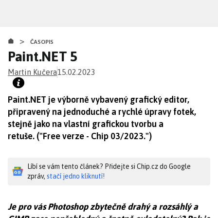
Přejít
k
hlavnímu
>
obsahu
ČASOPIS
Paint.NET 5
Martin Kučera
15.02.2023
Paint.NET je výborně vybavený grafický editor,
připravený na jednoduché a rychlé úpravy fotek,
stejně jako na vlastní grafickou tvorbu a
retuše. ("Free verze - Chip 03/2023.")
Líbí se vám tento článek? Přidejte si Chip.cz do Google
zpráv,
stačí jedno kliknutí!
Je pro vás Photoshop zbytečně drahý a rozsáhlý a